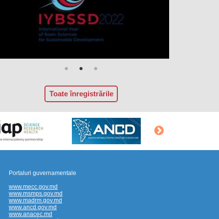
Toate înregistrările
Portaluri guvernamentale
www.mecc.gov.md
www.msmps.gov.md
www.madrm.gov.md
www.ancd.gov.md
www.anacec.md