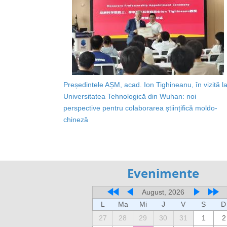
Președintele AȘM, acad. Ion Tighineanu, în vizită l
Universitatea Tehnologică din Wuhan: noi
perspective pentru colaborarea științifică moldo-
chineză
Evenimente
August, 2026
L
Ma
Mi
J
V
S
D
27
28
29
30
31
1
2