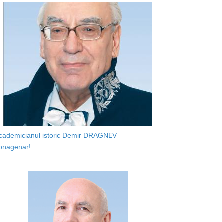
cademicianul istoric Demir DRAGNEV –
onagenar!