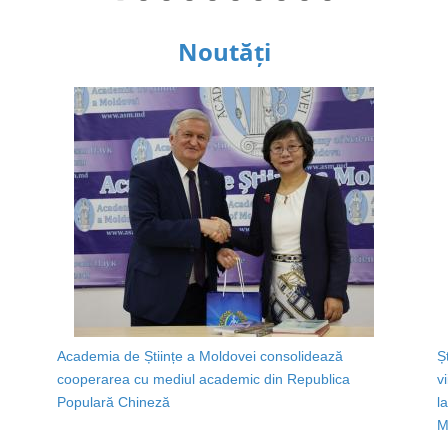
Noutăți
Academia de Științe a Moldovei consolidează
Ș
cooperarea cu mediul academic din Republica
v
Populară Chineză
l
M