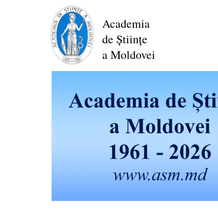
Mergi
la
Academia
conţinutul
de Științe
principal
a Moldovei