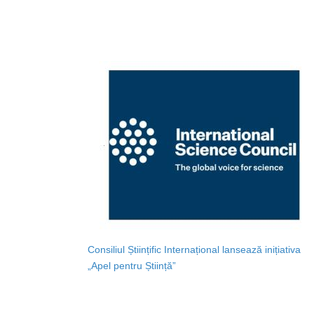
Consiliul Științific Internațional lansează inițiativa
„Apel pentru Știință”