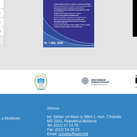
6
3
0
https://propletenie.ru/
Adresa:
bd. Ștefan cel Mare și Sfânt 1, mun. Chișinău
e a Moldovei
MD 2001, Republica Moldova
Tel: (022) 27 14 78
Fax: (022) 54 28 23
Email:
consiliu@asm.md