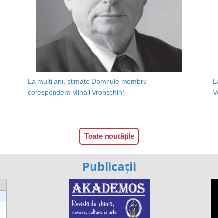
a
La mulți ani, stimate Domnule membru
L
corespondent Mihail Vronschih!
V
Toate noutățile
Publicații