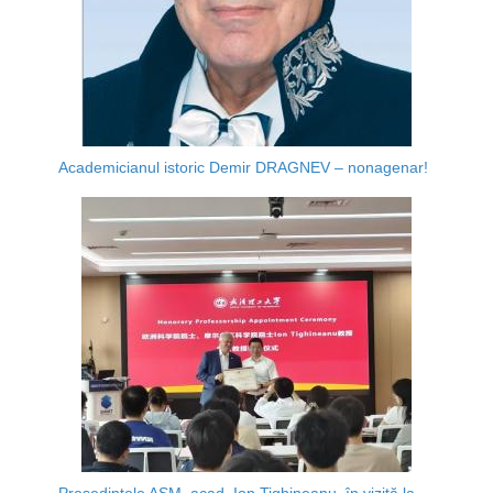
Academicianul istoric Demir DRAGNEV – nonagenar!
Președintele AȘM, acad. Ion Tighineanu, în vizită la