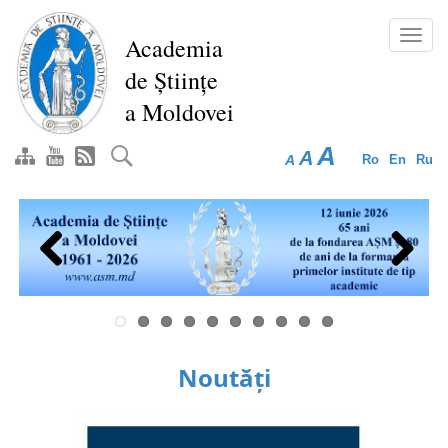
Mergi
la
Toggl
Academia
conţinutul
navig
de Științe
principal
a Moldovei
A
A
A
Ro
En
Ru
Previous
Next
Noutăți