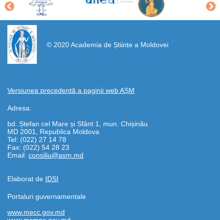
https://propletenie.ru/
© 2020 Academia de Științe a Moldovei
Versiunea precedentă a paginii web AȘM
Adresa:
bd. Ștefan cel Mare și Sfânt 1, mun. Chișinău
MD 2001, Republica Moldova
Tel: (022) 27 14 78
Fax: (022) 54 28 23
Email:
consiliu@asm.md
Elaborat de
IDSI
Portaluri guvernamentale
www.mecc.gov.md
www.msmps.gov.md