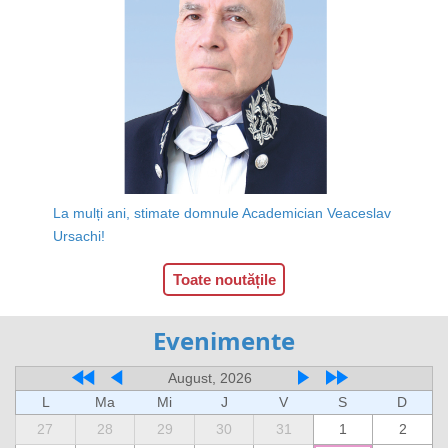
La mulți ani, stimate domnule Academician Veaceslav
Ursachi!
Toate noutățile
Evenimente
August, 2026
L
Ma
Mi
J
V
S
D
27
28
29
30
31
1
2