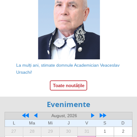
La mulți ani, stimate domnule Academician Veaceslav
Ursachi!
Toate noutățile
Evenimente
August, 2026
L
Ma
Mi
J
V
S
D
27
28
29
30
31
1
2