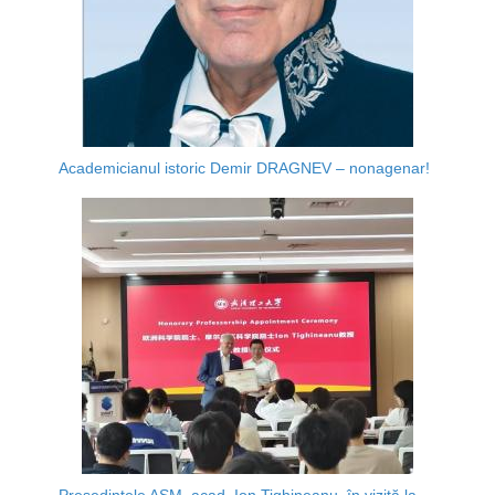
Academicianul istoric Demir DRAGNEV – nonagenar!
Președintele AȘM, acad. Ion Tighineanu, în vizită la