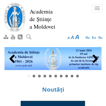
Mergi
la
Toggl
Academia
conţinutul
navig
de Științe
principal
a Moldovei
A
A
A
Ro
En
Ru
Previous
Next
Noutăți