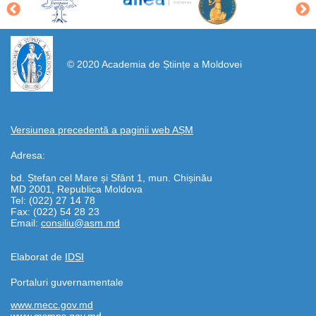
https://propletenie.ru/
© 2020 Academia de Științe a Moldovei
Versiunea precedentă a paginii web AȘM
Adresa:
bd. Ștefan cel Mare și Sfânt 1, mun. Chișinău
MD 2001, Republica Moldova
Tel: (022) 27 14 78
Fax: (022) 54 28 23
Email:
consiliu@asm.md
Elaborat de
IDSI
Portaluri guvernamentale
www.mecc.gov.md
www.msmps.gov.md