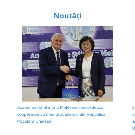
Noutăți
Academia de Științe a Moldovei consolidează
Ș
cooperarea cu mediul academic din Republica
v
Populară Chineză
l
M