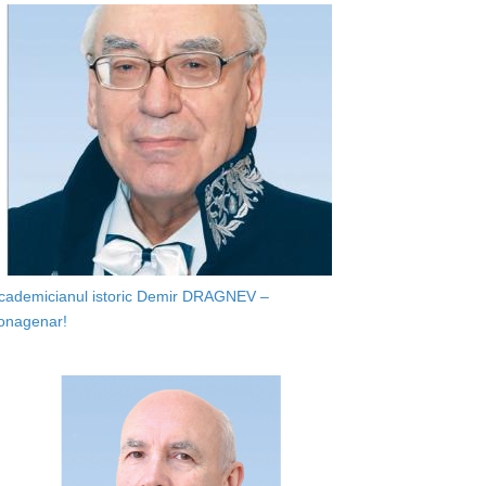
cademicianul istoric Demir DRAGNEV –
onagenar!