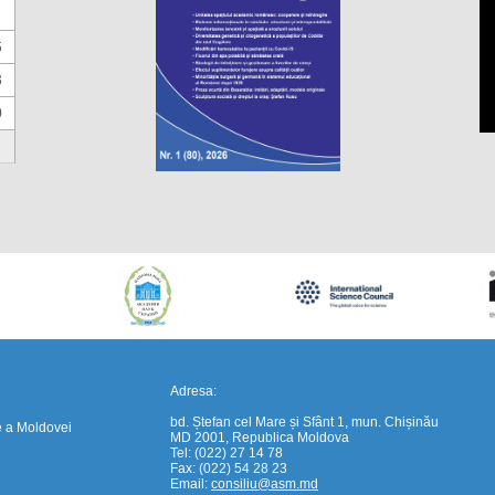
6
3
0
https://propletenie.ru/
Adresa:
bd. Ștefan cel Mare și Sfânt 1, mun. Chișinău
e a Moldovei
MD 2001, Republica Moldova
Tel: (022) 27 14 78
Fax: (022) 54 28 23
Email:
consiliu@asm.md