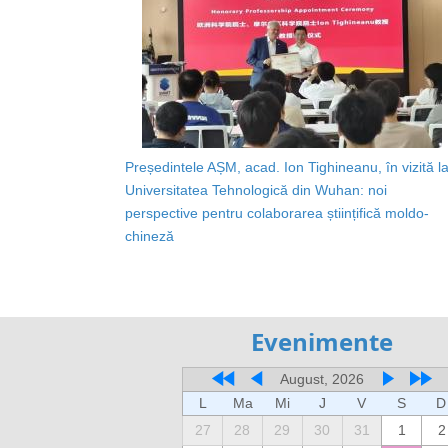
Președintele AȘM, acad. Ion Tighineanu, în vizită l
Universitatea Tehnologică din Wuhan: noi
perspective pentru colaborarea științifică moldo-
chineză
Evenimente
August, 2026
L
Ma
Mi
J
V
S
D
27
28
29
30
31
1
2