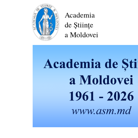
Mergi
la
Academia
conţinutul
de Științe
principal
a Moldovei