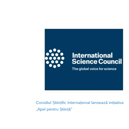
Consiliul Științific Internațional lansează inițiativa
„Apel pentru Știință”