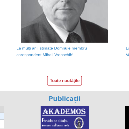
a
La mulți ani, stimate Domnule membru
L
corespondent Mihail Vronschih!
V
Toate noutățile
Publicații