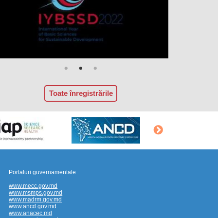
Toate înregistrările
Portaluri guvernamentale
www.mecc.gov.md
www.msmps.gov.md
www.madrm.gov.md
www.ancd.gov.md
www.anacec.md