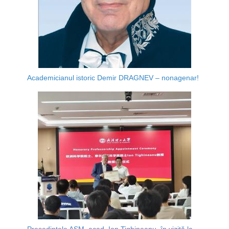
Academicianul istoric Demir DRAGNEV – nonagenar!
Președintele AȘM, acad. Ion Tighineanu, în vizită la