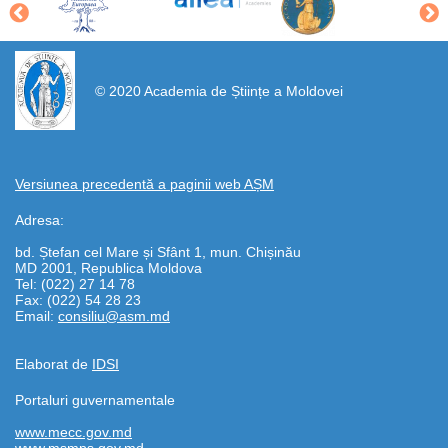
https://propletenie.ru/
© 2020 Academia de Științe a Moldovei
Versiunea precedentă a paginii web AȘM
Adresa:
bd. Ștefan cel Mare și Sfânt 1, mun. Chișinău
MD 2001, Republica Moldova
Tel: (022) 27 14 78
Fax: (022) 54 28 23
Email:
consiliu@asm.md
Elaborat de
IDSI
Portaluri guvernamentale
www.mecc.gov.md
www.msmps.gov.md