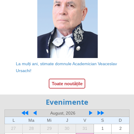
La mulți ani, stimate domnule Academician Veaceslav
Ursachi!
Toate noutățile
Evenimente
August, 2026
L
Ma
Mi
J
V
S
D
27
28
29
30
31
1
2