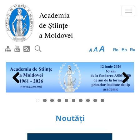
Mergi
la
Toggl
Academia
conţinutul
navig
de Științe
principal
a Moldovei
A
A
A
Ro
En
Ru
Previous
Next
Noutăți