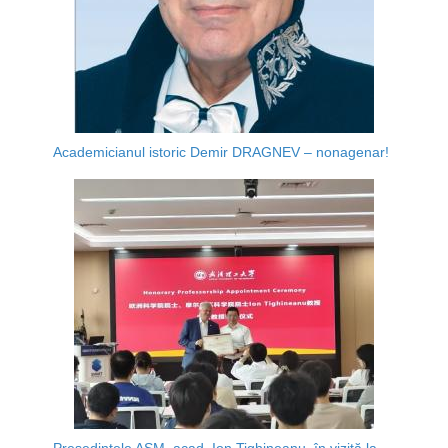
Academicianul istoric Demir DRAGNEV – nonagenar!
Președintele AȘM, acad. Ion Tighineanu, în vizită la