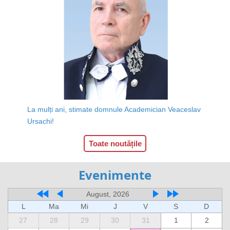
La mulți ani, stimate domnule Academician Veaceslav
Ursachi!
Toate noutățile
Evenimente
August, 2026
L
Ma
Mi
J
V
S
D
27
28
29
30
31
1
2