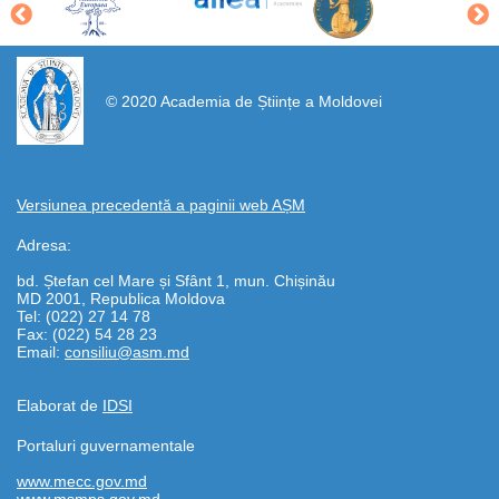
https://propletenie.ru/
© 2020 Academia de Științe a Moldovei
Versiunea precedentă a paginii web AȘM
Adresa:
bd. Ștefan cel Mare și Sfânt 1, mun. Chișinău
MD 2001, Republica Moldova
Tel: (022) 27 14 78
Fax: (022) 54 28 23
Email:
consiliu@asm.md
Elaborat de
IDSI
Portaluri guvernamentale
www.mecc.gov.md
www.msmps.gov.md