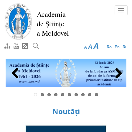
Mergi
la
Toggl
Academia
conţinutul
navig
de Științe
principal
a Moldovei
A
A
A
Ro
En
Ru
Previous
Next
Noutăți