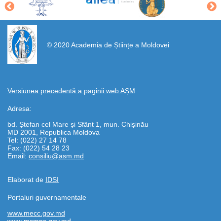
https://propletenie.ru/
© 2020 Academia de Științe a Moldovei
Versiunea precedentă a paginii web AȘM
Adresa:
bd. Ștefan cel Mare și Sfânt 1, mun. Chișinău
MD 2001, Republica Moldova
Tel: (022) 27 14 78
Fax: (022) 54 28 23
Email:
consiliu@asm.md
Elaborat de
IDSI
Portaluri guvernamentale
www.mecc.gov.md
www.msmps.gov.md