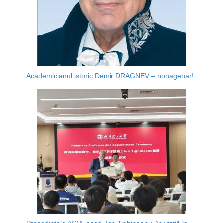
Academicianul istoric Demir DRAGNEV – nonagenar!
Președintele AȘM, acad. Ion Tighineanu, în vizită la