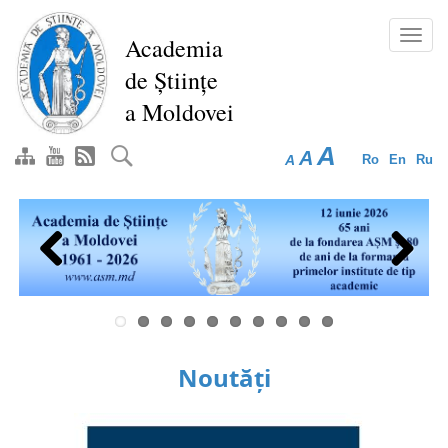
Mergi
la
Toggl
Academia
conţinutul
navig
de Științe
principal
a Moldovei
A
A
A
Ro
En
Ru
Previous
Next
Noutăți