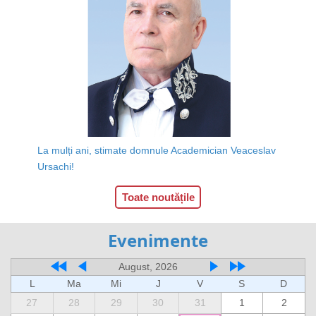
La mulți ani, stimate domnule Academician Veaceslav
Ursachi!
Toate noutățile
Evenimente
August, 2026
L
Ma
Mi
J
V
S
D
27
28
29
30
31
1
2