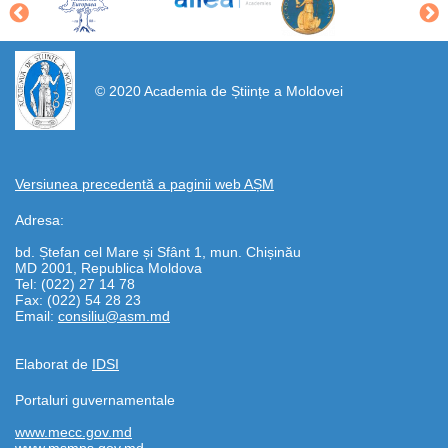
https://propletenie.ru/
© 2020 Academia de Științe a Moldovei
Versiunea precedentă a paginii web AȘM
Adresa:
bd. Ștefan cel Mare și Sfânt 1, mun. Chișinău
MD 2001, Republica Moldova
Tel: (022) 27 14 78
Fax: (022) 54 28 23
Email:
consiliu@asm.md
Elaborat de
IDSI
Portaluri guvernamentale
www.mecc.gov.md
www.msmps.gov.md