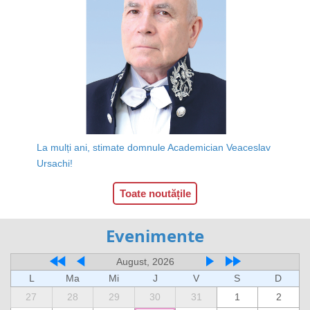
La mulți ani, stimate domnule Academician Veaceslav
Ursachi!
Toate noutățile
Evenimente
August, 2026
L
Ma
Mi
J
V
S
D
27
28
29
30
31
1
2