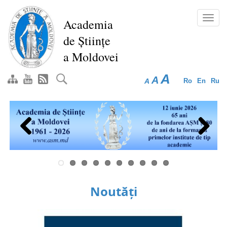
Mergi
la
Toggl
Academia
conţinutul
navig
de Științe
principal
a Moldovei
A
A
A
Ro
En
Ru
Previous
Next
Noutăți