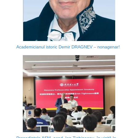
Academicianul istoric Demir DRAGNEV – nonagenar!
Președintele AȘM, acad. Ion Tighineanu, în vizită la