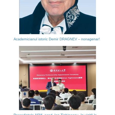
Academicianul istoric Demir DRAGNEV – nonagenar!
Președintele AȘM, acad. Ion Tighineanu, în vizită la