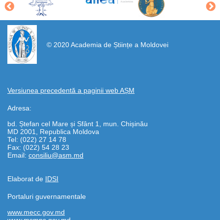
https://propletenie.ru/
© 2020 Academia de Științe a Moldovei
Versiunea precedentă a paginii web AȘM
Adresa:
bd. Ștefan cel Mare și Sfânt 1, mun. Chișinău
MD 2001, Republica Moldova
Tel: (022) 27 14 78
Fax: (022) 54 28 23
Email:
consiliu@asm.md
Elaborat de
IDSI
Portaluri guvernamentale
www.mecc.gov.md
www.msmps.gov.md