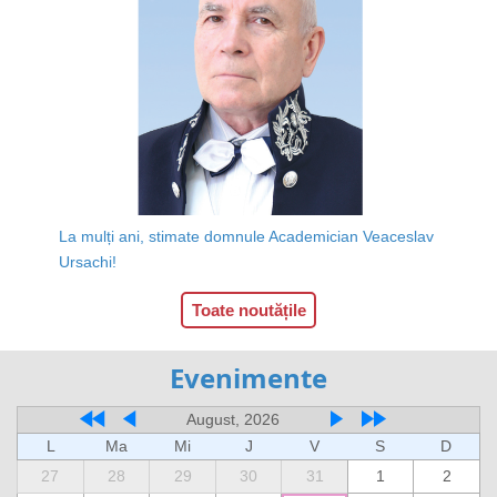
La mulți ani, stimate domnule Academician Veaceslav
Ursachi!
Toate noutățile
Evenimente
August, 2026
L
Ma
Mi
J
V
S
D
27
28
29
30
31
1
2