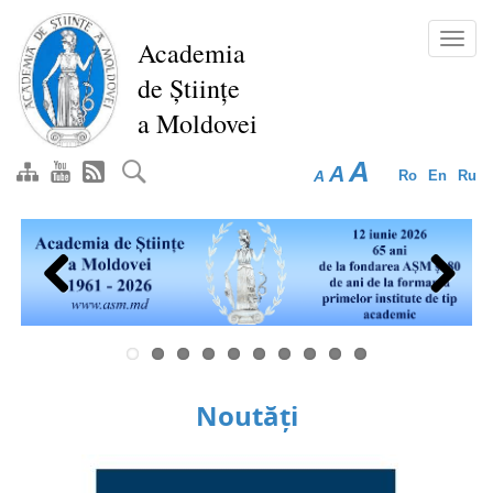
Mergi
la
Toggl
Academia
conţinutul
navig
de Științe
principal
a Moldovei
A
A
A
Ro
En
Ru
Previous
Next
Noutăți