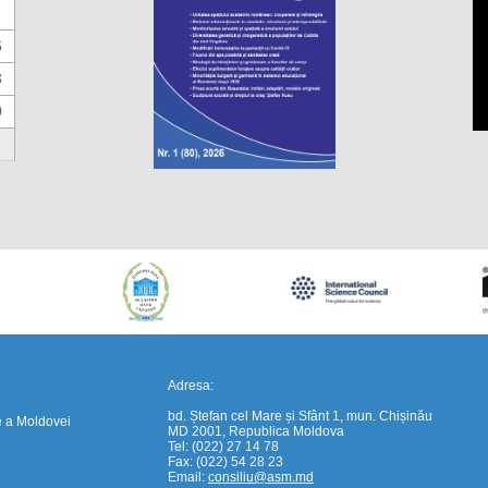
6
3
0
https://propletenie.ru/
Adresa:
bd. Ștefan cel Mare și Sfânt 1, mun. Chișinău
e a Moldovei
MD 2001, Republica Moldova
Tel: (022) 27 14 78
Fax: (022) 54 28 23
Email:
consiliu@asm.md