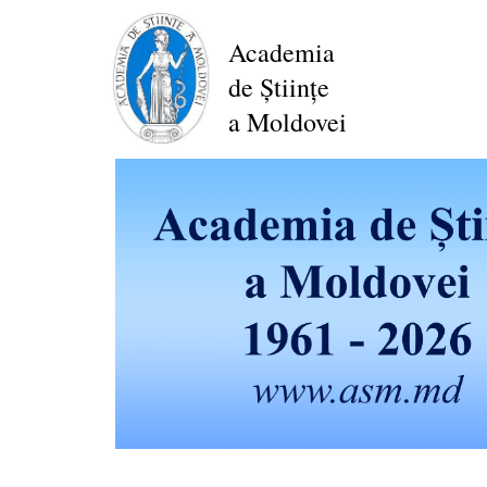
Mergi
la
Academia
conţinutul
de Științe
principal
a Moldovei