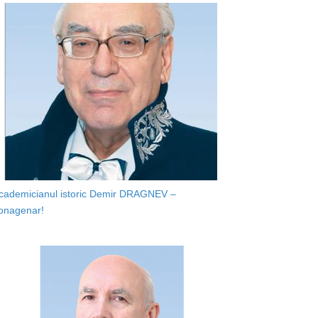
cademicianul istoric Demir DRAGNEV –
onagenar!