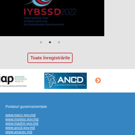
Toate înregistrările
Portaluri guvernamentale
www.mecc.gov.md
www.msmps.gov.md
www.madrm.gov.md
www.ancd.gov.md
www.anacec.md