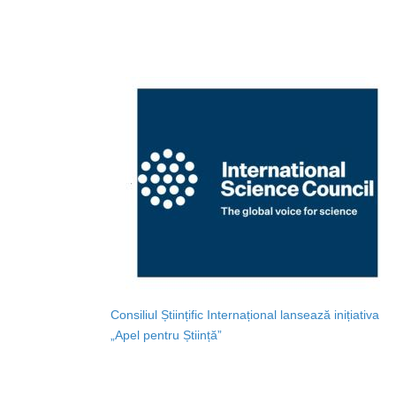
Consiliul Științific Internațional lansează inițiativa
„Apel pentru Știință”