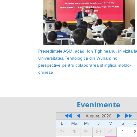
Președintele AȘM, acad. Ion Tighineanu, în vizită l
Universitatea Tehnologică din Wuhan: noi
perspective pentru colaborarea științifică moldo-
chineză
Evenimente
August, 2026
L
Ma
Mi
J
V
S
D
27
28
29
30
31
1
2