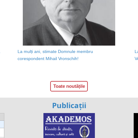
a
La mulți ani, stimate Domnule membru
L
corespondent Mihail Vronschih!
V
Toate noutățile
Publicații