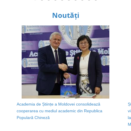
Noutăți
Academia de Științe a Moldovei consolidează
Ș
cooperarea cu mediul academic din Republica
v
Populară Chineză
l
M