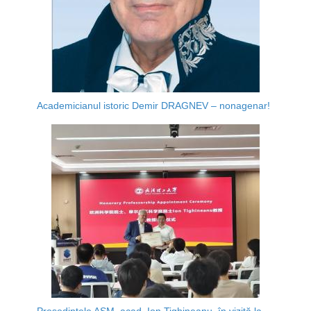
Academicianul istoric Demir DRAGNEV – nonagenar!
Președintele AȘM, acad. Ion Tighineanu, în vizită la