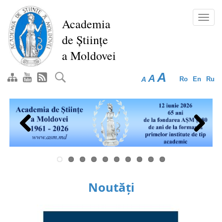
Mergi
la
Toggl
Academia
conţinutul
navig
de Științe
principal
a Moldovei
A
A
A
Ro
En
Ru
Previous
Next
Noutăți