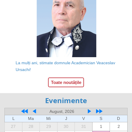
La mulți ani, stimate domnule Academician Veaceslav
Ursachi!
Toate noutățile
Evenimente
August, 2026
L
Ma
Mi
J
V
S
D
27
28
29
30
31
1
2