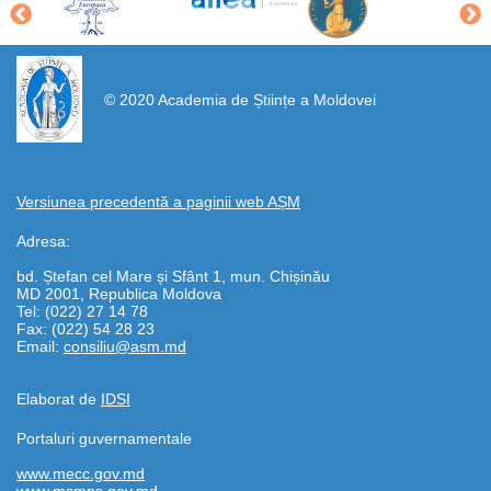
https://propletenie.ru/
© 2020 Academia de Științe a Moldovei
Versiunea precedentă a paginii web AȘM
Adresa:
bd. Ștefan cel Mare și Sfânt 1, mun. Chișinău
MD 2001, Republica Moldova
Tel: (022) 27 14 78
Fax: (022) 54 28 23
Email:
consiliu@asm.md
Elaborat de
IDSI
Portaluri guvernamentale
www.mecc.gov.md
www.msmps.gov.md