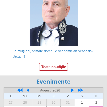
La mulți ani, stimate domnule Academician Veaceslav
Ursachi!
Toate noutățile
Evenimente
August, 2026
L
Ma
Mi
J
V
S
D
27
28
29
30
31
1
2