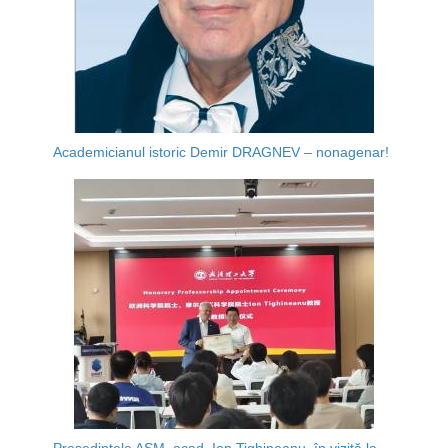
Academicianul istoric Demir DRAGNEV – nonagenar!
Președintele AȘM, acad. Ion Tighineanu, în vizită la