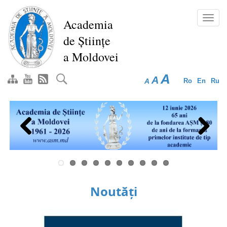
Mergi
la
Toggl
Academia
conţinutul
navig
de Științe
principal
a Moldovei
A
A
A
Ro
En
Ru
Previous
Next
Noutăți