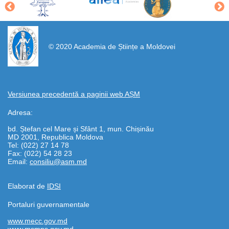
https://propletenie.ru/
© 2020 Academia de Științe a Moldovei
Versiunea precedentă a paginii web AȘM
Adresa:
bd. Ștefan cel Mare și Sfânt 1, mun. Chișinău
MD 2001, Republica Moldova
Tel: (022) 27 14 78
Fax: (022) 54 28 23
Email:
consiliu@asm.md
Elaborat de
IDSI
Portaluri guvernamentale
www.mecc.gov.md
www.msmps.gov.md