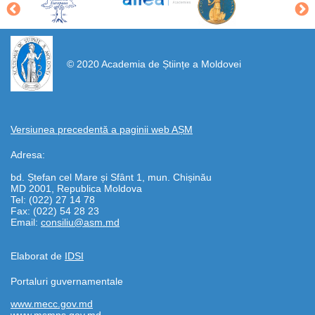
https://propletenie.ru/
© 2020 Academia de Științe a Moldovei
Versiunea precedentă a paginii web AȘM
Adresa:
bd. Ștefan cel Mare și Sfânt 1, mun. Chișinău
MD 2001, Republica Moldova
Tel: (022) 27 14 78
Fax: (022) 54 28 23
Email:
consiliu@asm.md
Elaborat de
IDSI
Portaluri guvernamentale
www.mecc.gov.md
www.msmps.gov.md