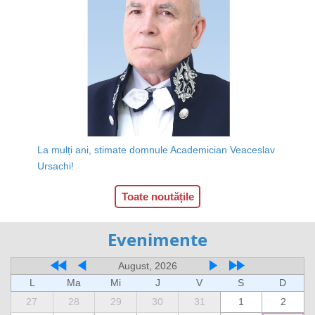
La mulți ani, stimate domnule Academician Veaceslav
Ursachi!
Toate noutățile
Evenimente
August, 2026
L
Ma
Mi
J
V
S
D
27
28
29
30
31
1
2