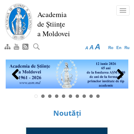
Mergi
la
Toggl
Academia
conţinutul
navig
de Științe
principal
a Moldovei
A
A
A
Ro
En
Ru
Previous
Next
Noutăți