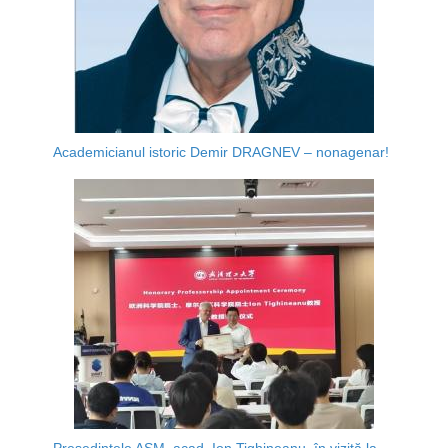
Academicianul istoric Demir DRAGNEV – nonagenar!
Președintele AȘM, acad. Ion Tighineanu, în vizită la