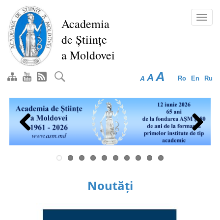
Mergi
la
Toggl
Academia
conţinutul
navig
de Științe
principal
a Moldovei
A
A
A
Ro
En
Ru
Previous
Next
Noutăți