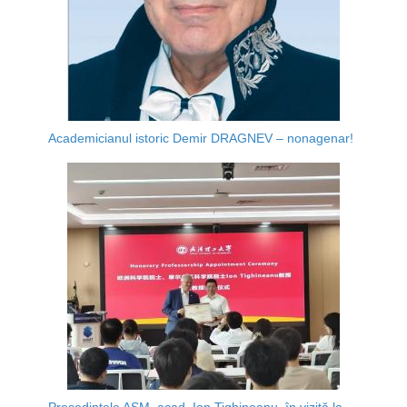
Academicianul istoric Demir DRAGNEV – nonagenar!
Președintele AȘM, acad. Ion Tighineanu, în vizită la