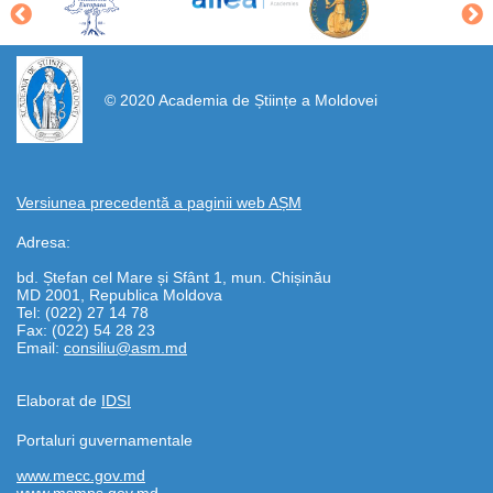
https://propletenie.ru/
© 2020 Academia de Științe a Moldovei
Versiunea precedentă a paginii web AȘM
Adresa:
bd. Ștefan cel Mare și Sfânt 1, mun. Chișinău
MD 2001, Republica Moldova
Tel: (022) 27 14 78
Fax: (022) 54 28 23
Email:
consiliu@asm.md
Elaborat de
IDSI
Portaluri guvernamentale
www.mecc.gov.md
www.msmps.gov.md