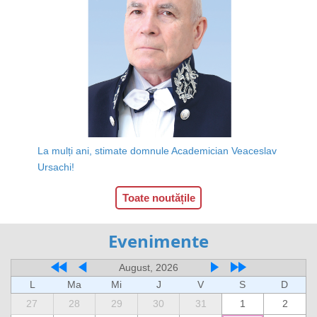
La mulți ani, stimate domnule Academician Veaceslav
Ursachi!
Toate noutățile
Evenimente
August, 2026
L
Ma
Mi
J
V
S
D
27
28
29
30
31
1
2