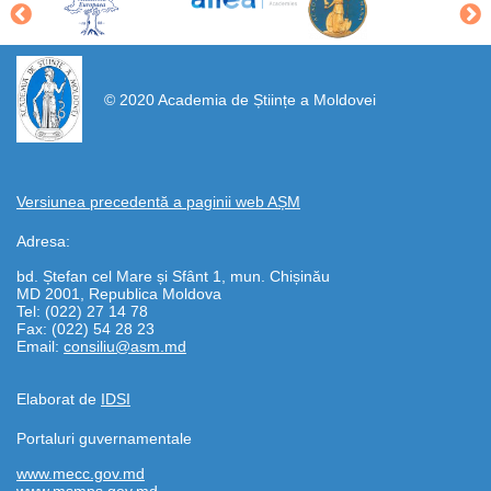
https://propletenie.ru/
© 2020 Academia de Științe a Moldovei
Versiunea precedentă a paginii web AȘM
Adresa:
bd. Ștefan cel Mare și Sfânt 1, mun. Chișinău
MD 2001, Republica Moldova
Tel: (022) 27 14 78
Fax: (022) 54 28 23
Email:
consiliu@asm.md
Elaborat de
IDSI
Portaluri guvernamentale
www.mecc.gov.md
www.msmps.gov.md