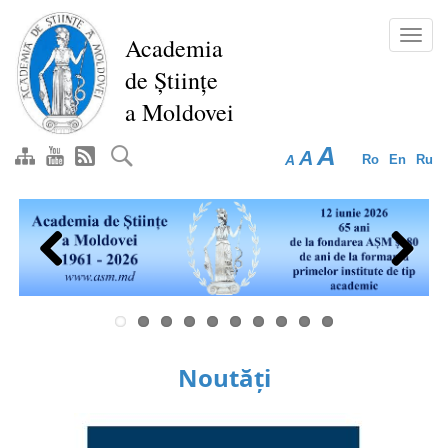
Mergi
la
Toggl
Academia
conţinutul
navig
de Științe
principal
a Moldovei
A
A
A
Ro
En
Ru
Previous
Next
Noutăți