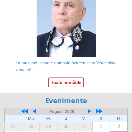
La mulți ani, stimate domnule Academician Veaceslav
Ursachi!
Toate noutățile
Evenimente
August, 2026
L
Ma
Mi
J
V
S
D
27
28
29
30
31
1
2