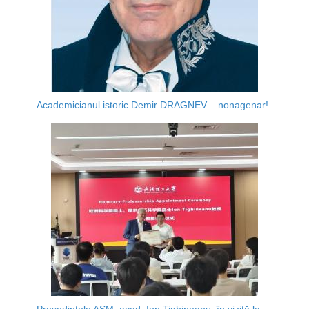
Academicianul istoric Demir DRAGNEV – nonagenar!
Președintele AȘM, acad. Ion Tighineanu, în vizită la