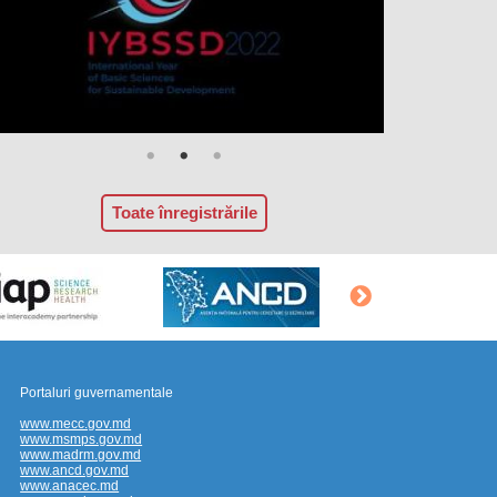
Toate înregistrările
Portaluri guvernamentale
www.mecc.gov.md
www.msmps.gov.md
www.madrm.gov.md
www.ancd.gov.md
www.anacec.md