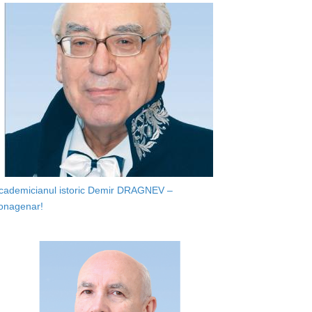
cademicianul istoric Demir DRAGNEV –
onagenar!