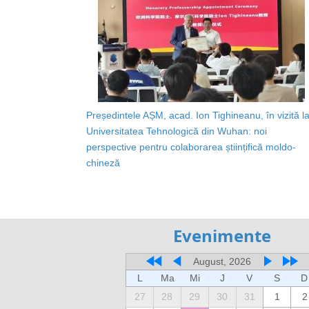
Președintele AȘM, acad. Ion Tighineanu, în vizită l
Universitatea Tehnologică din Wuhan: noi
perspective pentru colaborarea științifică moldo-
chineză
Evenimente
August, 2026
L
Ma
Mi
J
V
S
D
27
28
29
30
31
1
2