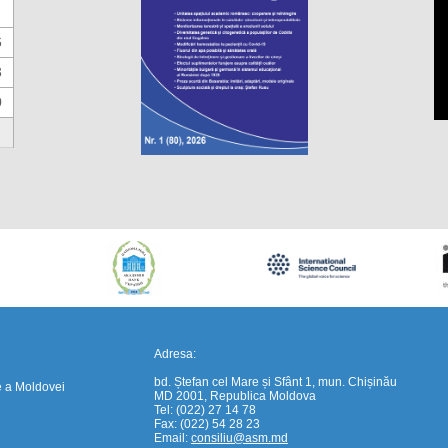
6
3
0
https://propletenie.ru/
Adresa:
bd. Ștefan cel Mare și Sfânt 1, mun. Chișinău
e a Moldovei
MD 2001, Republica Moldova
Tel: (022) 27 14 78
Fax: (022) 54 28 23
Email:
consiliu@asm.md