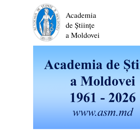
Mergi
la
Academia
conţinutul
de Științe
principal
a Moldovei