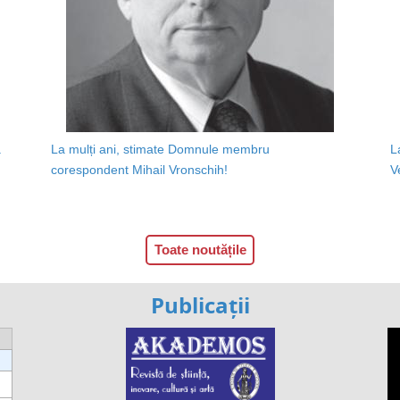
a
La mulți ani, stimate Domnule membru
L
corespondent Mihail Vronschih!
V
Toate noutățile
Publicații