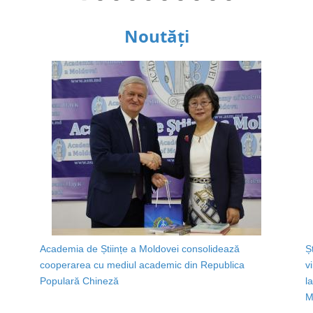
Noutăți
Academia de Științe a Moldovei consolidează
Ș
cooperarea cu mediul academic din Republica
v
Populară Chineză
l
M