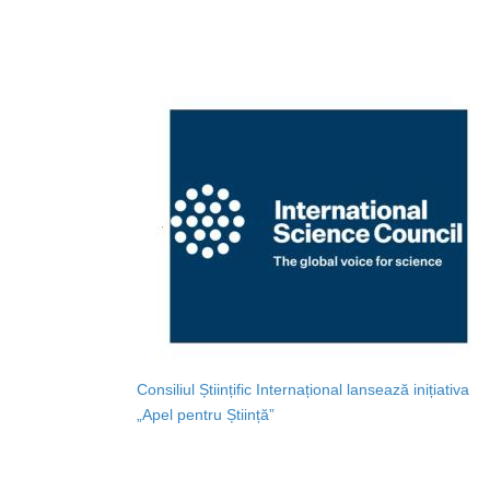
Consiliul Științific Internațional lansează inițiativa
„Apel pentru Știință”