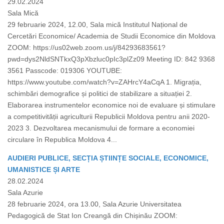
29.02.2024
Sala Mică
29 februarie 2024, 12.00, Sala mică Institutul Național de
Cercetări Economice/ Academia de Studii Economice din Moldova
ZOOM: https://us02web.zoom.us/j/84293683561?
pwd=dys2NldSNTkxQ3pXbzluc0pIc3plZz09 Meeting ID: 842 9368
3561 Passcode: 019306 YOUTUBE:
https://www.youtube.com/watch?v=ZAHrcY4aCqA 1. Migrația,
schimbări demografice și politici de stabilizare a situației 2.
Elaborarea instrumentelor economice noi de evaluare și stimulare
a competitivității agriculturii Republicii Moldova pentru anii 2020-
2023 3. Dezvoltarea mecanismului de formare a economiei
circulare în Republica Moldova 4...
AUDIERI PUBLICE, SECȚIA ȘTIINȚE SOCIALE, ECONOMICE,
UMANISTICE ȘI ARTE
28.02.2024
Sala Azurie
28 februarie 2024, ora 13.00, Sala Azurie Universitatea
Pedagogică de Stat Ion Creangă din Chișinău ZOOM: