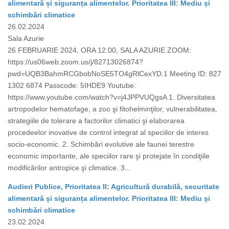
alimentară și siguranța alimentelor. Prioritatea III: Mediu și
schimbări climatice
26.02.2024
Sala Azurie
26 FEBRUARIE 2024, ORA 12.00, SALA AZURIE ZOOM:
https://us06web.zoom.us/j/82713026874?
pwd=UQB3BahmRCGbobNoSE5TO4gRlCexYD.1 Meeting ID: 827
1302 6874 Passcode: 5IHDE9 Youtube:
https://www.youtube.com/watch?v=j4JPPVUQgsA 1. Diversitatea
artropodelor hematofage, a zoo şi fitohelminţilor, vulnerabilitatea,
strategiile de tolerare a factorilor climatici şi elaborarea
procedeelor inovative de control integrat al speciilor de interes
socio-economic. 2. Schimbări evolutive ale faunei terestre
economic importante, ale speciilor rare şi protejate în condiţiile
modificărilor antropice şi climatice. 3...
Audieri Publice, Prioritatea II: Agricultură durabilă, securitate
alimentară și siguranța alimentelor. Prioritatea III: Mediu și
schimbări climatice
23.02.2024