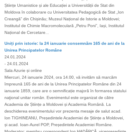
Științe Umanistice și ale Educației a Universității de Stat din
Moldova în colaborare cu Universitatea Pedagogică de Stat „Ion
Creangă” din Chișinău; Muzeul Național de Istorie a Moldovei;
Institutul de Chimie Macromoleculară „Petru Poni”, Iași, Institutul
Național de Cercetare...
Uniți prin istorie: la 24 ianuarie consemnăm 165 de ani de la
Unirea Principatelor Române
24.01.2024
- 24.01.2024
Sala Azurie și online
Miercuri, 24 ianuarie 2024, ora 14.00, vă invităm să marcăm
împreună 165 de ani de la Unirea Principatelor Române din 24
ianuarie 1859, care are o semnificație majoră în formarea statului
naţional unitar român. Evenimentul este organizat de către
Academia de Științe a Moldovei și Academia Română. La
deschiderea evenimentului vor prezenta mesaje de salut acad.
Ion TIGHINEANU, Președintele Academiei de Științe a Moldovei,
și acad. Ioan-Aurel POP, Președintele Academiei Române.
Moderator: membru corespondent Ion HADÂRCĂ, vicepreședinte