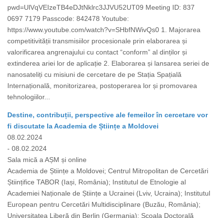
pwd=UlVqVEIzeTB4eDJtNklrc3JJVU52UT09 Meeting ID: 837
0697 7179 Passcode: 842478 Youtube:
https://www.youtube.com/watch?v=SHbfNWivQs0 1. Majorarea
competitivității transmisiilor procesionale prin elaborarea și
valorificarea angrenajului cu contact “conform” al dinților și
extinderea ariei lor de aplicație 2. Elaborarea și lansarea seriei de
nanosateliți cu misiuni de cercetare de pe Stația Spațială
Internațională, monitorizarea, postoperarea lor și promovarea
tehnologiilor...
Destine, contribuții, perspective ale femeilor în cercetare vor
fi discutate la Academia de Științe a Moldovei
08.02.2024
- 08.02.2024
Sala mică a AȘM și online
Academia de Științe a Moldovei; Centrul Mitropolitan de Cercetări
Științifice TABOR (Iași, România); Institutul de Etnologie al
Academiei Naționale de Științe a Ucrainei (Lviv, Ucraina); Institutul
European pentru Cercetări Multidisciplinare (Buzău, România);
Universitatea Liberă din Berlin (Germania); Școala Doctorală