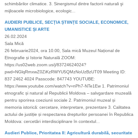
schimbărilor climatice. 3. Sinergismul dintre factorii naturali şi
mijloacele microbiologice, ecologic...
AUDIERI PUBLICE, SECȚIA ȘTIINȚE SOCIALE, ECONOMICE,
UMANISTICE ȘI ARTE
26.02.2024
Sala Mică
26 februarie2024, ora 10.00, Sala mică Muzeul Național de
Etnografie și Istorie Naturală ZOOM:
https://us02web.zoom.us/j/83724624024?
pwd=NGlqRmxwZ0ZiKzRWYU5QMzNoUzBzUT09 Meeting ID:
837 2462 4024 Passcode: 847743 YOUTUBE:
https://www.youtube.com/watch?v=nPh7-NTe1Ew 1. Patrimoniul
etnografic și natural al Republicii Moldova – salvgardare muzeală
pentru sporirea coeziunii sociale 2. Patrimoniul muzeal și
memoria istorică: cercetare, interpretare, prezentare 3. Calitatea
actului de justiție și respectarea drepturilor persoanei în Republica
Moldova: cercetări interdisciplinare în contextul...
Audieri Publice, Prioritatea II: Agricultură durabilă, securitate