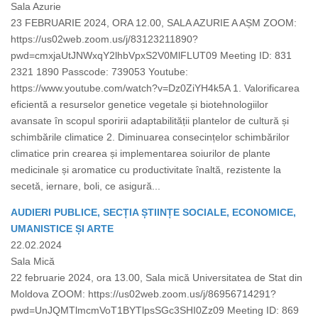
Sala Azurie
23 FEBRUARIE 2024, ORA 12.00, SALA AZURIE A AȘM ZOOM:
https://us02web.zoom.us/j/83123211890?
pwd=cmxjaUtJNWxqY2lhbVpxS2V0MlFLUT09 Meeting ID: 831
2321 1890 Passcode: 739053 Youtube:
https://www.youtube.com/watch?v=Dz0ZiYH4k5A 1. Valorificarea
eficientă a resurselor genetice vegetale și biotehnologiilor
avansate în scopul sporirii adaptabilității plantelor de cultură și
schimbările climatice 2. Diminuarea consecințelor schimbărilor
climatice prin crearea și implementarea soiurilor de plante
medicinale și aromatice cu productivitate înaltă, rezistente la
secetă, iernare, boli, ce asigură...
AUDIERI PUBLICE, SECȚIA ȘTIINȚE SOCIALE, ECONOMICE,
UMANISTICE ȘI ARTE
22.02.2024
Sala Mică
22 februarie 2024, ora 13.00, Sala mică Universitatea de Stat din
Moldova ZOOM: https://us02web.zoom.us/j/86956714291?
pwd=UnJQMTlmcmVoT1BYTlpsSGc3SHI0Zz09 Meeting ID: 869