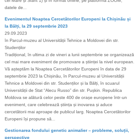
cel Mare și Sfânt 1) și în format online, pe platforma ZOOM,
datele de...
Evenimentul Noaptea Cercetătorilor Europeni la Chișinău și
la Bălți, la 29 septembrie 2023
29.09.2023
în Parcul-muzeu al Universității Tehnice a Moldovei din str.
Studenților
Tradițional, în ultima zi de vineri a lunii septembrie se organizează
cel mai mare eveniment de promovare a științei la nivel european.
Vă așteptăm la Noaptea Cercetătorilor Europeni în data de 29
septembrie 2023 la Chișinău, în Parcul-muzeu al Universității
Tehnice a Moldovei din str. Studenților și la Bălți, în scuarul
Universității de Stat “Alecu Russo” din str. Pușkin. Republica
Moldova se alătură celor peste 400 de orașe europene într-un
eveniment, care celebrează știința și inovarea și aduce
cercetătorii mai aproape de publicul larg. Noaptea Cercetătorilor
Europeni își propune să...
Gestionarea fondului genetic animalier – probleme, soluții,
perspective