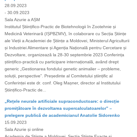
28.09.2023
- 30.09.2023
Sala Azurie a AȘM
Institutul Științifico-Practic de Biotehnologii în Zootehnie și
Medicină Veterinară (IȘPBZMV), în colaborare cu Secția Științe
ale Vieții a Academiei de Științe a Moldovei, Ministerul Agriculturii
și Industriei Alimentare și Agenția Națională pentru Cercetare și
Dezvoltare, organizează la 28-30 septembrie 2023 Сonferința
științifico-practică cu participare internațională, având drept
generic „Gestionarea fondului genetic animalier – probleme,
soluții, perspective”. Președinte al Comitetului științific al
Conferinței este dr. conf. Oleg Mașner, director al Institutului
Științifico-Practic de...
„Rețele neurale artificiale supraconductoare: o direcție
promițătoare în dezvoltarea supercalculatoarelor” –
prelegere publică de academicianul Anatolie Sidorenko
15.09.2023
Sala Azurie și online
Academia de Științe a Moldovei, Secția Științe Exacte și