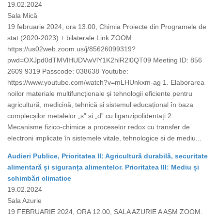
19.02.2024
Sala Mică
19 februarie 2024, ora 13.00, Chimia Proiecte din Programele de
stat (2020-2023) + bilaterale Link ZOOM:
https://us02web.zoom.us/j/85626099319?
pwd=OXJpd0dTMVlHUDVwVlY1K2hlR2l0QT09 Meeting ID: 856
2609 9319 Passcode: 038638 Youtube:
https://www.youtube.com/watch?v=mLHUnkxm-ag 1. Elaborarea
noilor materiale multifuncționale și tehnologii eficiente pentru
agricultură, medicină, tehnică și sistemul educațional în baza
complecșilor metalelor „s” și „d” cu liganzipolidentați 2.
Mecanisme fizico-chimice a proceselor redox cu transfer de
electroni implicate în sistemele vitale, tehnologice si de mediu...
Audieri Publice, Prioritatea II: Agricultură durabilă, securitate
alimentară și siguranța alimentelor. Prioritatea III: Mediu și
schimbări climatice
19.02.2024
Sala Azurie
19 FEBRUARIE 2024, ORA 12.00, SALA AZURIE A AȘM ZOOM: