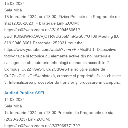
15.02.2024
Sala Mică
15 februarie 2024, ora 13.00, Fizica Proiecte din Programele de
stat (2020-2023) + bilaterale Link ZOOM:
https://us02web.zoom.us/j/81999463061?
pwd=K3lGdWRkOWRjOTRVUGp5MmRwS0tYUT09 Meeting ID:
819 9946 3061 Passcode: 252331 Youtube:
https://www.youtube.com/watch?v=Vr9RixMxdtU 1. Dispozitive
fotovoltaice și fotonice cu elemente active din noi materiale
calcogenice obținute prin tehnologii economic accesibile 2.
Compuși Cu2ZnGeS4, Cu2CdGeS4 și soluțiile solide de
Cu2ZnxCd1-xGeS4: sinteză, creștere și proprietăți fizico-chimice
3. Intensificarea proceselor de transfer și procesare în câmpuri...
Audieri Publice SȘEI
14.02.2024
Sala Mică
14 februarie 2024, ora 13.00 Proiecte din Programele de stat
(2020-2023) Link ZOOM:
https://us02web.zoom.us/j/83706977179?