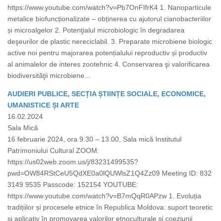
https://www.youtube.com/watch?v=Pb7OnFIfrK4 1. Nanoparticule
metalice biofuncționalizate – obținerea cu ajutorul cianobacteriilor
și microalgelor 2. Potenţialul microbiologic în degradarea
deşeurilor de plastic nereciclabil. 3. Preparate microbiene biologic
active noi pentru majorarea potențialului reproductiv și productiv
al animalelor de interes zootehnic 4. Conservarea şi valorificarea
biodiversităţii microbiene...
AUDIERI PUBLICE, SECȚIA ȘTIINȚE SOCIALE, ECONOMICE,
UMANISTICE ȘI ARTE
16.02.2024
Sala Mică
16 februarie 2024, ora 9.30 – 13.00, Sala mică Institutul
Patrimoniului Cultural ZOOM:
https://us02web.zoom.us/j/83231499535?
pwd=OW84RStCeU5QdXE0a0lQUWlsZ1Q4Zz09 Meeting ID: 832
3149 9535 Passcode: 152154 YOUTUBE:
https://www.youtube.com/watch?v=B7mQqR0APzw 1. Evoluția
tradițiilor și procesele etnice în Republica Moldova: suport teoretic
și aplicativ în promovarea valorilor etnoculturale și coeziunii