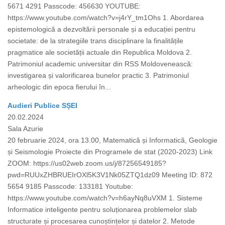
5671 4291 Passcode: 456630 YOUTUBE:
https://www.youtube.com/watch?v=j4rY_tm1Ohs 1. Abordarea
epistemologică a dezvoltării personale și a educației pentru
societate: de la strategiile trans disciplinare la finalitățile
pragmatice ale societății actuale din Republica Moldova 2.
Patrimoniul academic universitar din RSS Moldovenească:
investigarea și valorificarea bunelor practic 3. Patrimoniul
arheologic din epoca fierului în...
Audieri Publice SȘEI
20.02.2024
Sala Azurie
20 februarie 2024, ora 13.00, Matematică și Informatică, Geologie
și Seismologie Proiecte din Programele de stat (2020-2023) Link
ZOOM: https://us02web.zoom.us/j/87256549185?
pwd=RUUxZHBRUEIrOXl5K3V1Nk05ZTQ1dz09 Meeting ID: 872
5654 9185 Passcode: 133181 Youtube:
https://www.youtube.com/watch?v=h6ayNq8uVXM 1. Sisteme
Informatice inteligente pentru soluționarea problemelor slab
structurate și procesarea cunoștințelor și datelor 2. Metode