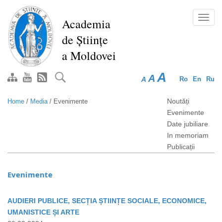
Skip
to
Toggl
Academia
main
navig
de Științe
content
a Moldovei
A
A
A
Ro
En
Ru
Noutăți
Home
/
Media
/
Evenimente
Evenimente
Date jubiliare
In memoriam
Publicații
Evenimente
AUDIERI PUBLICE, SECȚIA ȘTIINȚE SOCIALE, ECONOMICE,
UMANISTICE ȘI ARTE