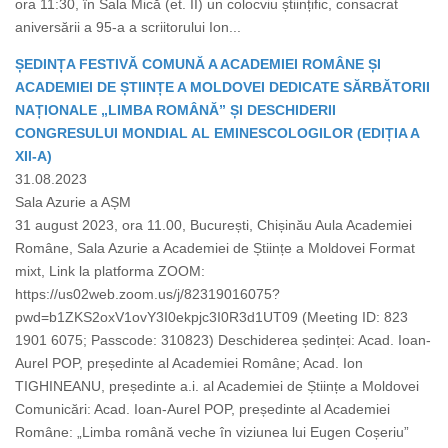
ora 11:30, în Sala Mică (et. II) un colocviu științific, consacrat
aniversării a 95-a a scriitorului Ion...
ȘEDINȚA FESTIVĂ COMUNĂ A ACADEMIEI ROMÂNE ȘI
ACADEMIEI DE ȘTIINȚE A MOLDOVEI DEDICATE SĂRBĂTORII
NAȚIONALE „LIMBA ROMÂNĂ” ȘI DESCHIDERII
CONGRESULUI MONDIAL AL EMINESCOLOGILOR (EDIȚIA A
XII-A)
31.08.2023
Sala Azurie a AȘM
31 august 2023, ora 11.00, București, Chișinău Aula Academiei
Române, Sala Azurie a Academiei de Științe a Moldovei Format
mixt, Link la platforma ZOOM:
https://us02web.zoom.us/j/82319016075?
pwd=b1ZKS2oxV1ovY3I0ekpjc3I0R3d1UT09 (Meeting ID: 823
1901 6075; Passcode: 310823) Deschiderea ședinței: Acad. Ioan-
Aurel POP, președinte al Academiei Române; Acad. Ion
TIGHINEANU, președinte a.i. al Academiei de Științe a Moldovei
Comunicări: Acad. Ioan-Aurel POP, președinte al Academiei
Române: „Limba română veche în viziunea lui Eugen Coșeriu”