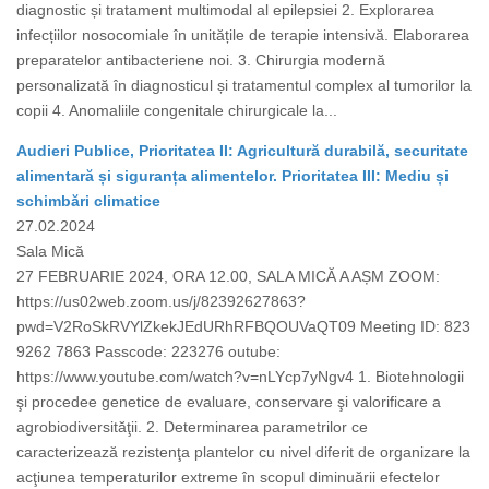
diagnostic și tratament multimodal al epilepsiei 2. Explorarea
infecțiilor nosocomiale în unitățile de terapie intensivă. Elaborarea
preparatelor antibacteriene noi. 3. Chirurgia modernă
personalizată în diagnosticul și tratamentul complex al tumorilor la
copii 4. Anomaliile congenitale chirurgicale la...
Audieri Publice, Prioritatea II: Agricultură durabilă, securitate
alimentară și siguranța alimentelor. Prioritatea III: Mediu și
schimbări climatice
27.02.2024
Sala Mică
27 FEBRUARIE 2024, ORA 12.00, SALA MICĂ A AȘM ZOOM:
https://us02web.zoom.us/j/82392627863?
pwd=V2RoSkRVYlZkekJEdURhRFBQOUVaQT09 Meeting ID: 823
9262 7863 Passcode: 223276 outube:
https://www.youtube.com/watch?v=nLYcp7yNgv4 1. Biotehnologii
şi procedee genetice de evaluare, conservare şi valorificare a
agrobiodiversităţii. 2. Determinarea parametrilor ce
caracterizează rezistenţa plantelor cu nivel diferit de organizare la
acţiunea temperaturilor extreme în scopul diminuării efectelor