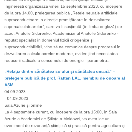
Inginerești organizează vineri 15 septembrie 2023, cu începere
de la ora 14.00, prelegerea publică „Rețele neurale artificiale
supraconductoare: o direcție promițătoare în dezvoltarea
supercalculatoarelor”, care va fi susținută (în limba engleză) de
acad. Anatolie Sidorenko, Academicianul Anatolie Sidorenko -
reputat specialist în domeniul fizicii criogenice şi
supraconductibilităţii, vine să ne comunice despre progresul în
dezvoltarea calculatoarelor moderne, evidențiind necesitatea
reducerii radicale a consumului de energie - parametru...
„Relația dintre sănătatea solului și sănătatea umană” –
prelegere publică de prof. Rattan LAL, membru de onoare al
AȘM
04.09.2023
- 04.09.2023
Sala Azurie și online
La 4 septembrie curent, cu începere de la ora 15:00, în Sala
Azurie a Academiei de Științe a Moldovei, va avea loc un
eveniment de rezonanță științifică și practică pentru agricultura și