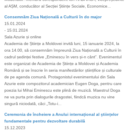
al AȘM, conducător al Secției Științe Sociale, Economice...
Consemnăm Ziua Națională a Culturii în do major
15.01.2024
- 15.01.2024
Sala Azurie și online
Academia de Științe a Moldovei invită luni, 15 ianuarie 2024, la
ora 14.00, să consemnăm împreună Ziua Națională a Culturii în
cadrul ședinței festive „Eminescu în vers și-n cânt”. Evenimentul
este organizat de Academia de Științe a Moldovei și Academia
Română și se înscrie în seria manifestărilor științifice și culturale
de pe agenda comună. Protagonistul evenimentului din Sala
Azurie este compozitorul academician Eugen Doga, pentru care
poezia lui Mihai Eminescu este plină de muzică. Maestrul Doga
ne va purta prin dialogurile dragostei, fiindcă muzica nu vine
singură niciodată, căci „Totu-i...
Ceremonia de încheiere a Anului internațional al științelor
fundamentale pentru dezvoltare durabilă
15.12.2023