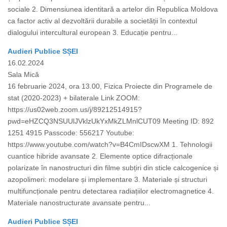
sociale 2. Dimensiunea identitară a artelor din Republica Moldova
ca factor activ al dezvoltării durabile a societății în contextul
dialogului intercultural european 3. Educație pentru...
Audieri Publice SȘEI
16.02.2024
Sala Mică
16 februarie 2024, ora 13.00, Fizica Proiecte din Programele de
stat (2020-2023) + bilaterale Link ZOOM:
https://us02web.zoom.us/j/89212514915?
pwd=eHZCQ3NSUUlJVklzUkYxMkZLMnlCUT09 Meeting ID: 892
1251 4915 Passcode: 556217 Youtube:
https://www.youtube.com/watch?v=B4CmIDscwXM 1. Tehnologii
cuantice hibride avansate 2. Elemente optice difracționale
polarizate în nanostructuri din filme subțiri din sticle calcogenice și
azopolimeri: modelare și implementare 3. Materiale și structuri
multifuncționale pentru detectarea radiațiilor electromagnetice 4.
Materiale nanostructurate avansate pentru...
Audieri Publice SȘEI