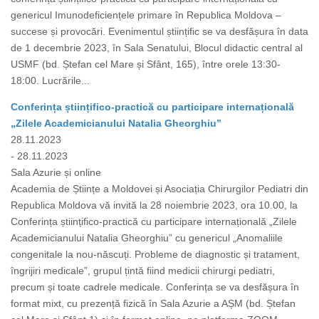
genericul Imunodeficiențele primare în Republica Moldova –
succese și provocări. Evenimentul științific se va desfășura în data
de 1 decembrie 2023, în Sala Senatului, Blocul didactic central al
USMF (bd. Ștefan cel Mare și Sfânt, 165), între orele 13:30-
18:00. Lucrările...
Conferința științifico-practică cu participare internațională
„Zilele Academicianului Natalia Gheorghiu”
28.11.2023
- 28.11.2023
Sala Azurie și online
Academia de Științe a Moldovei și Asociația Chirurgilor Pediatri din
Republica Moldova vă invită la 28 noiembrie 2023, ora 10.00, la
Conferința științifico-practică cu participare internațională „Zilele
Academicianului Natalia Gheorghiu” cu genericul „Anomaliile
congenitale la nou-născuți. Probleme de diagnostic și tratament,
îngrijiri medicale”, grupul țintă fiind medicii chirurgi pediatri,
precum și toate cadrele medicale. Conferința se va desfășura în
format mixt, cu prezență fizică în Sala Azurie a AȘM (bd. Ștefan