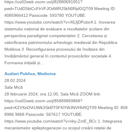
https://us02web.zoom.us/j/82880691051?
pwd=TUdDSktCcFlrVFJOdWRJSkN0RjdGQT09 Meeting ID:
4085966412 Passcode: 593780 YOUTUBE:
https://www.youtube.com/watch?v=X6JjDPutsrA 1. Inovarea
sistemului național de evaluare a rezultatelor școlare din
perspectiva paradigmei competențelor 2. Cercetarea și
valorificarea patrimoniului arheologic medieval din Republica
Moldova 3. Reconfigurarea procesului de învățare din
învățământul general în contextul provocărilor societale 4.
Formarea inițială și...
Audieri Publice, Medicina
28.02.2024
Sala Mică
28 februarie 2024, ora 12.00, Sala Mică ZOOM link:
https://us02web.zoom.us/j/85889869868?
pwd=K2VXeDVrUWk3Skl0T0FNYWJNVHhRQT09 Meeting ID: 858
8986 9868 Passcode: 567617 YOUTUBE:
https://www.youtube.com/watch?v=nky-ZmE_BCc 1. Integrarea
mecanismelor epileptogenezei cu scopul creării rețelei de