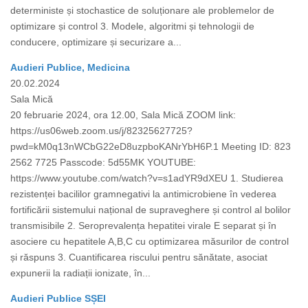
deterministe și stochastice de soluționare ale problemelor de
optimizare și control 3. Modele, algoritmi și tehnologii de
conducere, optimizare și securizare a...
Audieri Publice, Medicina
20.02.2024
Sala Mică
20 februarie 2024, ora 12.00, Sala Mică ZOOM link:
https://us06web.zoom.us/j/82325627725?
pwd=kM0q13nWCbG22eD8uzpboKANrYbH6P.1 Meeting ID: 823
2562 7725 Passcode: 5d55MK YOUTUBE:
https://www.youtube.com/watch?v=s1adYR9dXEU 1. Studierea
rezistenței bacililor gramnegativi la antimicrobiene în vederea
fortificării sistemului național de supraveghere și control al bolilor
transmisibile 2. Seroprevalența hepatitei virale E separat și în
asociere cu hepatitele A,B,C cu optimizarea măsurilor de control
și răspuns 3. Cuantificarea riscului pentru sănătate, asociat
expunerii la radiații ionizate, în...
Audieri Publice SȘEI