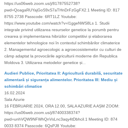
https://us06web.zoom.us/j/81787552738?
pwd=QoagaRUYajGoS9xS7aTHnDrFzGgFX2.1 Meeting ID: 817
8755 2738 Passcode: 6RT1LZ Youtube:
https://www.youtube.com/watch?v=I1ggeNWS8Ls 1. Studii
integrale privind utilizarea resurselor genetice la porumb pentru
crearea și implementarea hibrizilor competitivi și elaborarea
elementelor tehnologice noi în contextul schimbărilor climaterice
2. Managementul agroecologic a agroecosistemelor cu culturi de
câmp adaptat la provocările agriculturii moderne din Republica
Moldova 3. Utilizarea metodelor genetice și...
Audieri Publice, Prioritatea II: Agricultură durabilă, securitate
alimentară și siguranța alimentelor. Prioritatea III: Mediu și
schimbări climatice
16.02.2024
Sala Azurie
16 FEBRUARIE 2024, ORA 12.00, SALA AZURIE A AȘM ZOOM:
https://us06web.zoom.us/j/87400338374?
pwd=unhVQW9NFWhQnVsLnc3aqy4tDbhcil.1 Meeting ID: 874
0033 8374 Passcode: 6QsPJ8 Youtube: