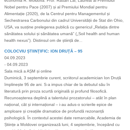
economia R. Moldova. Prof. Rattan Lal, Laureat al Premiului
Nobel pentru Pace (2007) și al Premiului Mondial pentru
Alimentație (2020), de la Centrul pentru Managementul și
Sechestrarea Carbonului din cadrul Universității de Stat din Ohio,
USA, va susține prelegerea publică cu genericul „Relația dintre
sănătatea solului și sănătatea umană” („Soil health and human
health nexus”). Distinsul om de știință de...
COLOCVIU ȘTIINȚIFIC: ION DRUȚĂ – 95
04.09.2023
- 04.09.2023
Sala mică a AȘM și online
Duminică, 3 septembrie curent, scriitorul academician Ion Druță
împlinește 95 de ani. S-a impus chiar de la debutul său în
literatură prin proza scurtă originală și profund filosofică.
Recunoașterea deplină a talentului prozatorului – atât în plan
național, cât și internațional – i-au adus-o scrierile epice de
amploare și creațiile dramatice de profundă rezonanță
psihologică. În contextul acestei date remarcabile, Academia de
Științe a Moldovei organizează luni, 4 septembrie, începând cu