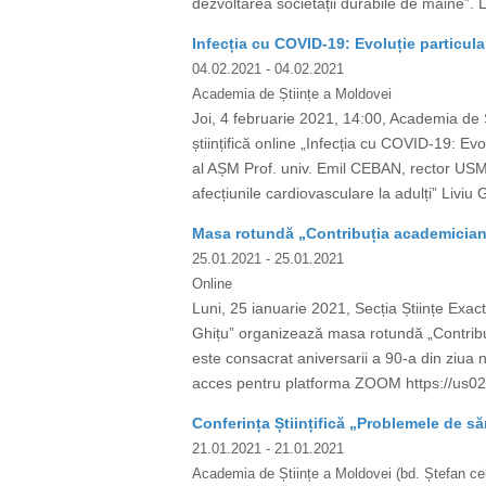
dezvoltarea societății durabile de mâine”. 
Infecția cu COVID-19: Evoluție particula
04.02.2021
- 04.02.2021
Academia de Științe a Moldovei
Joi, 4 februarie 2021, 14:00, Academia de 
științifică online „Infecția cu COVID-19: 
al AȘM Prof. univ. Emil CEBAN, rector USM
afecțiunile cardiovasculare la adulți” Liviu 
Masa rotundă „Contribuția academicianul
25.01.2021
- 25.01.2021
Online
Luni, 25 ianuarie 2021, Secția Științe Exact
Ghițu” organizează masa rotundă „Contribuț
este consacrat aniversarii a 90-a din ziua
acces pentru platforma ZOOM https://
Conferința Științifică „Problemele de s
21.01.2021
- 21.01.2021
Academia de Științe a Moldovei (bd. Ștefan cel