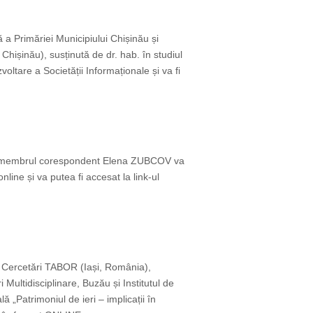
 a Primăriei Municipiului Chișinău și
 Chișinău), susținută de dr. hab. în studiul
oltare a Societății Informaționale și va fi
ie), membrul corespondent Elena ZUBCOV va
nline și va putea fi accesat la link-ul
e Cercetări TABOR (Iași, România),
Multidisciplinare, Buzău și Institutul de
ă „Patrimoniul de ieri – implicații în