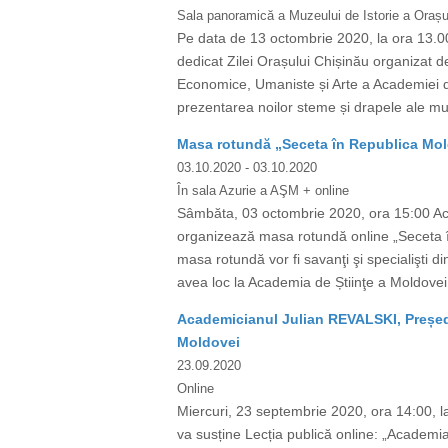
Sala panoramică a Muzeului de Istorie a Orașul
Pe data de 13 octombrie 2020, la ora 13.00
dedicat Zilei Orașului Chișinău organizat de
Economice, Umaniste și Arte a Academiei de
prezentarea noilor steme și drapele ale muni
Masa rotundă „Seceta în Republica Moldo
03.10.2020
- 03.10.2020
În sala Azurie a AŞM + online
Sâmbăta, 03 octombrie 2020, ora 15:00 Acade
organizează masa rotundă online „Seceta în 
masa rotundă vor fi savanţi şi specialişti d
avea loc la Academia de Știinţe a Moldovei î
Academicianul Julian REVALSKI, Președin
Moldovei
23.09.2020
Online
Miercuri, 23 septembrie 2020, ora 14:00, l
va susține Lecția publică online: „Academia