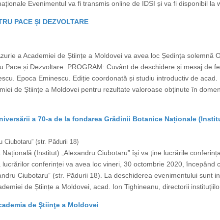
maționale Evenimentul va fi transmis online de IDSI și va fi disponibil la 
NTRU PACE ȘI DEZVOLTARE
Azurie a Academiei de Științe a Moldovei va avea loc Ședința solemnă
entru Pace și Dezvoltare. PROGRAM: Cuvânt de deschidere și mesaj de fe
cu. Epoca Eminescu. Ediție coordonată și studiu introductiv de acad. 
i de Științe a Moldovei pentru rezultate valoroase obținute în domeniu
ersării a 70-a de la fondarea Grădinii Botanice Naționale (Insti
 Ciubotaru” (str. Pădurii 18)
țională (Institut) „Alexandru Ciubotaru” îşi va ţine lucrările conferința 
 lucrărilor conferinței va avea loc vineri, 30 octombrie 2020, începând cu 
ndru Ciubotaru” (str. Pădurii 18). La deschiderea evenimentului sunt invit
demiei de Științe a Moldovei, acad. Ion Tighineanu, directorii instituțiilor
cademia de Ştiinţe a Moldovei