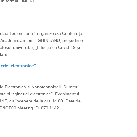
v în format ONLINE...
icolae Testemițanu,” organizează Conferință
TORI Academician Ion TIGHINEANU, președinte
or universitar, „Infecția cu Covid-19 și
lare...
eriei electronice”
erie Electronică și Nanotehnologii „Dumitru
e și ingineriei electronice”. Evenimentul
LINE, cu începere de la ora 14.00. Date de
QT09 Meeting ID: 879 1142...