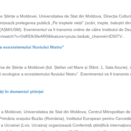
e Științe a Moldovei, Universitatea de Stat din Moldova, Direcția Cultură
zează prelegerea publică „Pe treptele vieții” (scări, trepte, baluștri din
 (AȘM/USM). Evenimentul va fi transmis online de către Institutul de Dezv
be.com/watch?v=OdRDkSfeAR0&feature=youtu.be&ab_channel=IDSITV...
 a ecosistemului fluviului Nistru”
mia de Științe a Moldovei (bd. Ștefan cel Mare și Sfânt, 1, Sala Azur
i ecologice a ecosistemului fluviului Nistru”. Evenimentul va fi transmis o
ăți în domeniul științei
e a Moldovei, Universitatea de Stat din Moldova, Centrul Mitropolitan d
Primăria orașului Buzău (România), Institutul European pentru Cercetări 
 Ucrainei (Lviv, Ucraina) organizează Conferință științifică internațional