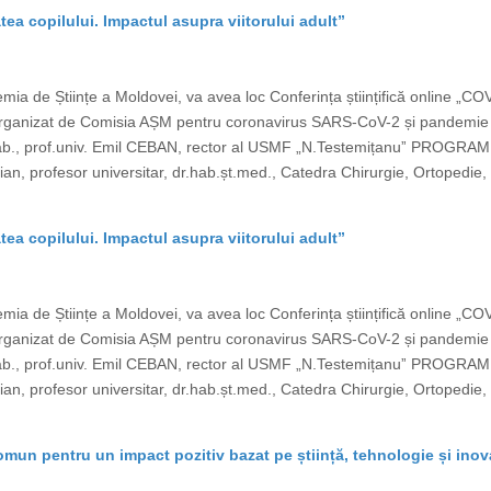
tea copilului. Impactul asupra viitorului adult”
ia de Științe a Moldovei, va avea loc Conferința științifică online „CO
ste organizat de Comisia AȘM pentru coronavirus SARS-CoV-2 și pand
b., prof.univ. Emil CEBAN, rector al USMF „N.Testemițanuˮ PROGRAM „C
, profesor universitar, dr.hab.șt.med., Catedra Chirurgie, Ortopedie, 
tea copilului. Impactul asupra viitorului adult”
ia de Științe a Moldovei, va avea loc Conferința științifică online „CO
ste organizat de Comisia AȘM pentru coronavirus SARS-CoV-2 și pand
b., prof.univ. Emil CEBAN, rector al USMF „N.Testemițanuˮ PROGRAM „C
, profesor universitar, dr.hab.șt.med., Catedra Chirurgie, Ortopedie, 
omun pentru un impact pozitiv bazat pe știință, tehnologie și ino