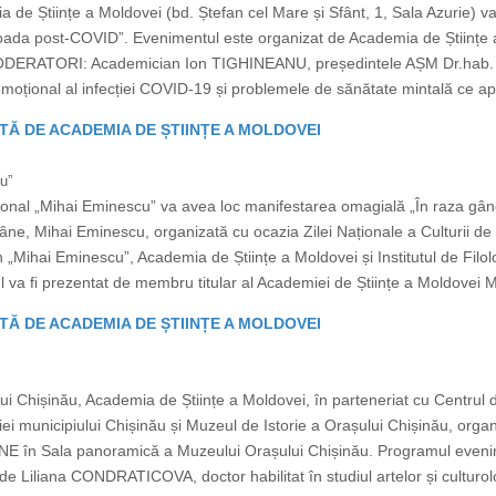
 de Științe a Moldovei (bd. Ștefan cel Mare și Sfânt, 1, Sala Azurie) va
ioada post-COVID”. Evenimentul este organizat de Academia de Științe a
MODERATORI: Academician Ion TIGHINEANU, președintele AȘM Dr.hab. p
ional al infecției COVID-19 și problemele de sănătate mintală ce apa
TĂ DE ACADEMIA DE ȘTIINȚE A MOLDOVEI
u”
ional „Mihai Eminescu” va avea loc manifestarea omagială „În raza gând
âne, Mihai Eminescu, organizată cu ocazia Zilei Naționale a Culturii de
 „Mihai Eminescu”, Academia de Științe a Moldovei și Institutul de Filo
tul va fi prezentat de membru titular al Academiei de Științe a Moldove
TĂ DE ACADEMIA DE ȘTIINȚE A MOLDOVEI
ui Chișinău, Academia de Științe a Moldovei, în parteneriat cu Centrul d
iei municipiului Chișinău și Muzeul de Istorie a Orașului Chișinău, org
LINE în Sala panoramică a Muzeului Orașului Chișinău. Programul evenim
de Liliana CONDRATICOVA, doctor habilitat în studiul artelor și culturolog