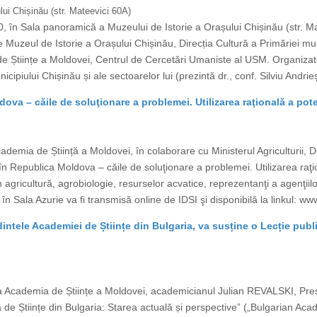
ui Chișinău (str. Mateevici 60A)
, în Sala panoramică a Muzeului de Istorie a Orașului Chișinău (str. M
 Muzeul de Istorie a Orașului Chișinău, Direcția Cultură a Primăriei muni
 Științe a Moldovei, Centrul de Cercetări Umaniste al USM. Organizator
cipiului Chișinău și ale sectoarelor lui (prezintă dr., conf. Silviu Andr
va – căile de soluţionare a problemei. Utilizarea raţională a pote
mia de Știință a Moldovei, în colaborare cu Ministerul Agriculturii, De
Republica Moldova – căile de soluţionare a problemei. Utilizarea raţiona
in agricultură, agrobiologie, resurselor acvatice, reprezentanţi a agenţii
n Sala Azurie va fi transmisă online de IDSI şi disponibilă la linkul: www
tele Academiei de Științe din Bulgaria, va susține o Lecție publi
a Academia de Științe a Moldovei, academicianul Julian REVALSKI, Preșe
 de Științe din Bulgaria: Starea actuală și perspective” („Bulgarian Aca