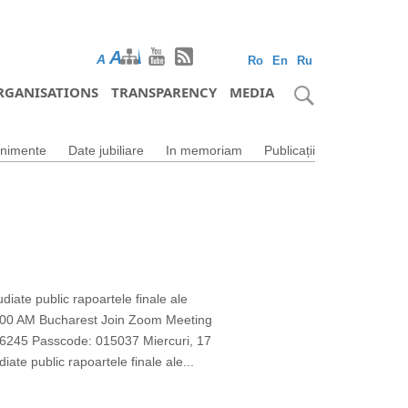
A
A
A
Ro
En
Ru
RGANISATIONS
TRANSPARENCY
MEDIA
nimente
Date jubiliare
In memoriam
Publicații
udiate public rapoartele finale ale
1 10:00 AM Bucharest Join Zoom Meeting
45 Passcode: 015037 Miercuri, 17
iate public rapoartele finale ale...