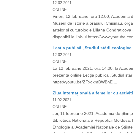
12.02.2021
ONLINE
Vineri, 12 februarie, ora 12.00, Academia d
Muzeul de Istorie a orașului Chișinău, organi
artelor și culturologie Liliana Condraticova
disponibil la link-ul https://www.youtu
Lecția publică „Studiul stării ecologice
12.02.2021
ONLINE
La 12 februarie 2021, ora 14:00, la Acade
prezenta online Lecția publică „Studiul stări
https://youtu.be/ZFxdxmBWBnE....
Ziua internațională a femeilor cu activit
11.02.2021
ONLINE
Joi, 11 februarie 2021, Academia de Științ
Biblioteca Națională a Republicii Moldova, 
Etnologie al Academiei Naționale de Științe a