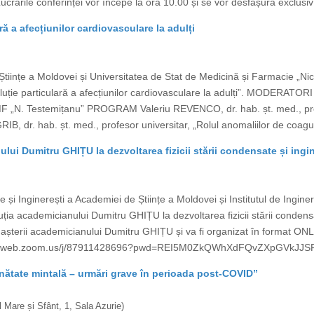
Lucrările conferinței vor începe la ora 10.00 și se vor desfășura exclusi
ră a afecțiunilor cardiovasculare la adulți
Științe a Moldovei și Universitatea de Stat de Medicină și Farmacie „N
Evoluție particulară a afecțiunilor cardiovasculare la adulți”. MODERA
F „N. Testemițanu” PROGRAM Valeriu REVENCO, dr. hab. șt. med., profes
GRIB, dr. hab. șt. med., profesor universitar, „Rolul anomaliilor de coagu
ui Dumitru GHIȚU la dezvoltarea fizicii stării condensate și ingin
e și Inginerești a Academiei de Științe a Moldovei și Institutul de Ingin
ia academicianului Dumitru GHIȚU la dezvoltarea fizicii stării condensat
 nașterii academicianului Dumitru GHIȚU și va fi organizat în format ON
us02web.zoom.us/j/87911428696?pwd=REI5M0ZkQWhXdFQvZXpGVkJJSFVI
ănătate mintală – urmări grave în perioada post-COVID”
 Mare și Sfânt, 1, Sala Azurie)