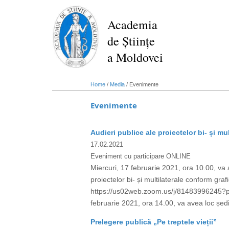
Skip
to
Academia
main
de Științe
content
a Moldovei
Home
/
Media
/
Evenimente
Evenimente
Audieri publice ale proiectelor bi- și mul
17.02.2021
Eveniment cu participare ONLINE
Miercuri, 17 februarie 2021, ora 10.00, va av
proiectelor bi- și multilaterale conform gr
https://us02web.zoom.us/j/81483996245
februarie 2021, ora 14.00, va avea loc ședinț
Prelegere publică „Pe treptele vieții”