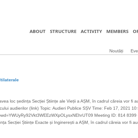
ABOUT
STRUCTURE
ACTIVITY
MEMBERS
O
Noutăți
Eve
tilaterale
ea loc ședința Secției Științe ale Vieții a AȘM, în cadrul căreia vor fi a
aficului audierilor (link) Topic: Audieri Publice SȘV Time: Feb 17, 202
?pwd=YWUyRy92Vkt3WEEzWXpOLysxNEhrUT09 Meeting ID: 814 8399 62
a Secției Științe Exacte și Inginerești a AȘM, în cadrul căreia vor fi aud