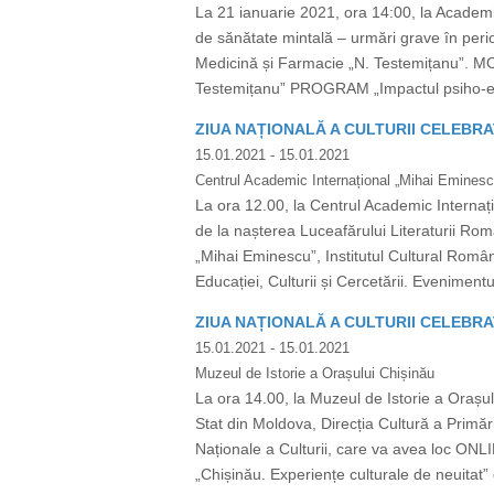
La 21 ianuarie 2021, ora 14:00, la Academia
de sănătate mintală – urmări grave în per
Medicină și Farmacie „N. Testemițanu”. 
Testemițanu” PROGRAM „Impactul psiho-emoț
ZIUA NAȚIONALĂ A CULTURII CELEBRA
15.01.2021
- 15.01.2021
Centrul Academic Internațional „Mihai Eminesc
La ora 12.00, la Centrul Academic Internaț
de la nașterea Luceafărului Literaturii Rom
„Mihai Eminescu”, Institutul Cultural Român
Educației, Culturii și Cercetării. Evenimen
ZIUA NAȚIONALĂ A CULTURII CELEBRA
15.01.2021
- 15.01.2021
Muzeul de Istorie a Orașului Chișinău
La ora 14.00, la Muzeul de Istorie a Orașul
Stat din Moldova, Direcția Cultură a Primăr
Naționale a Culturii, care va avea loc ON
„Chișinău. Experiențe culturale de neuitat” 