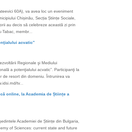
ateevici 60A), va avea loc un eveniment
cipiului Chișinău, Secția Științe Sociale,
ii au decis să celebreze această zi prin
ieș-Tabac, membr...
nţialului acvatic”
zvoltării Regionale şi Mediului
lă a potenţialului acvatic”. Participanţi la
lor de resort din domeniu. Întrunirea va
.idsi.md/tv...
că online, la Academia de Științe a
dintele Academiei de Științe din Bulgaria,
demy of Sciences: current state and future