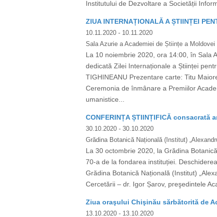
Institutului de Dezvoltare a Societății Infor
ZIUA INTERNAȚIONALĂ A ȘTIINȚEI PE
10.11.2020
- 10.11.2020
Sala Azurie a Academiei de Științe a Moldovei
La 10 noiembrie 2020, ora 14:00, în Sala 
dedicată Zilei Internaționale a Științei p
TIGHINEANU Prezentare carte: Titu Maiores
Ceremonia de înmânare a Premiilor Academie
umanistice...
CONFERINȚA ȘTIINȚIFICĂ consacrată aniv
30.10.2020
- 30.10.2020
Grădina Botanică Națională (Institut) „Alexandru
La 30 octombrie 2020, la Grădina Botanică Na
70-a de la fondarea instituției. Deschiderea
Grădina Botanică Națională (Institut) „Alexa
Cercetării – dr. Igor Șarov, preşedintele Aca
Ziua oraşului Chişinău sărbătorită de A
13.10.2020
- 13.10.2020