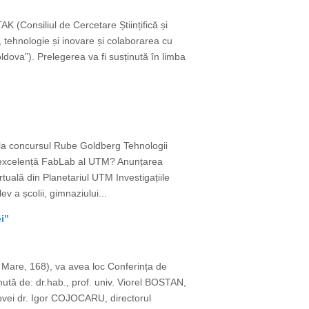
(Consiliul de Cercetare Științifică și
 tehnologie și inovare și colaborarea cu
ova”). Prelegerea va fi susținută în limba
 la concursul Rube Goldberg Tehnologii
de excelență FabLab al UTM? Anunțarea
rtuală din Planetariul UTM Investigațiile
v a școlii, gimnaziului...
i”
l Mare, 168), va avea loc Conferința de
nută de: dr.hab., prof. univ. Viorel BOSTAN,
ovei dr. Igor COJOCARU, directorul