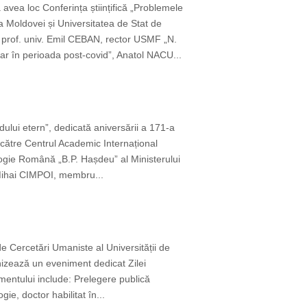
 avea loc Conferința științifică „Problemele
 Moldovei și Universitatea de Stat de
rof. univ. Emil CEBAN, rector USMF „N.
r în perioada post-covid”, Anatol NACU...
ului etern”, dedicată aniversării a 171-a
 către Centrul Academic Internațional
logie Română „B.P. Hașdeu” al Ministerului
i Mihai CIMPOI, membru...
e Cercetări Umaniste al Universității de
anizează un eveniment dedicat Zilei
entului include: Prelegere publică
ie, doctor habilitat în...