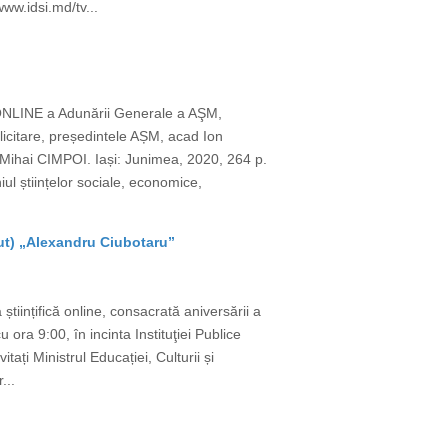
www.idsi.md/tv...
 ONLINE a Adunării Generale a AŞM,
licitare, președintele AȘM, acad Ion
Mihai CIMPOI. Iași: Junimea, 2020, 264 p.
l științelor sociale, economice,
tut) „Alexandru Ciubotaru”
științifică online, consacrată aniversării a
ora 9:00, în incinta Instituţiei Publice
ați Ministrul Educației, Culturii și
...