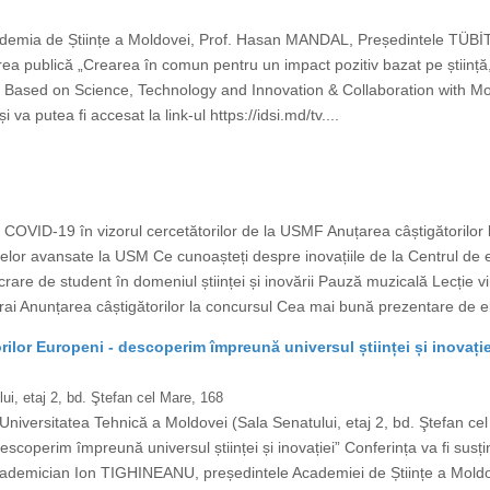
demia de Științe a Moldovei, Prof. Hasan MANDAL, Președintele TÜBİTAK 
ea publică „Crearea în comun pentru un impact pozitiv bazat pe știință,
 Based on Science, Technology and Innovation & Collaboration with Mold
va putea fi accesat la link-ul https://idsi.md/tv....
OVID-19 în vizorul cercetătorilor de la USMF Anuțarea câștigătorilor
lelor avansate la USM Ce cunoașteți despre inovațiile de la Centrul 
rare de student în domeniul științei și inovării Pauză muzicală Lecție vi
rai Anunțarea câștigătorilor la concursul Cea mai bună prezentare de ele
ilor Europeni - descoperim împreună universul științei și inovație
ui, etaj 2, bd. Ştefan cel Mare, 168
Universitatea Tehnică a Moldovei (Sala Senatului, etaj 2, bd. Ştefan ce
scoperim împreună universul științei și inovației” Conferința va fi susți
 academician Ion TIGHINEANU, președintele Academiei de Științe a Mold