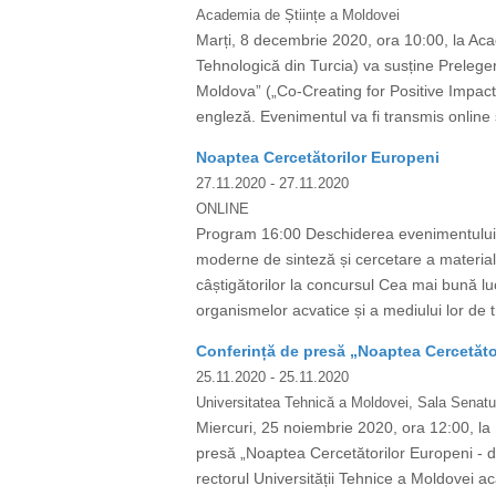
Academia de Științe a Moldovei
Marți, 8 decembrie 2020, ora 10:00, la Aca
Tehnologică din Turcia) va susține Preleger
Moldova” („Co-Creating for Positive Impact
engleză. Evenimentul va fi transmis online și 
Noaptea Cercetătorilor Europeni
27.11.2020
- 27.11.2020
ONLINE
Program 16:00 Deschiderea evenimentului C
moderne de sinteză și cercetare a materia
câștigătorilor la concursul Cea mai bună luc
organismelor acvatice și a mediului lor de t
Conferință de presă „Noaptea Cercetător
25.11.2020
- 25.11.2020
Universitatea Tehnică a Moldovei, Sala Senatul
Miercuri, 25 noiembrie 2020, ora 12:00, la 
presă „Noaptea Cercetătorilor Europeni - de
rectorul Universității Tehnice a Moldovei