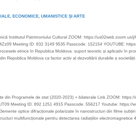
CIALE, ECONOMICE, UMANISTICE ȘI ARTE
 mică Institutul Patrimoniului Cultural ZOOM: https://us02web.zoom.us
 Meeting ID: 832 3149 9535 Passcode: 152154 YOUTUBE: https:
ocesele etnice în Republica Moldova: suport teoretic și aplicativ în prom
in Republica Moldova ca factor activ al dezvoltării durabile a societății 
ecte din Programele de stat (2020-2023) + bilaterale Link ZOOM: http
 Meeting ID: 892 1251 4915 Passcode: 556217 Youtube: https:/
lemente optice difracționale polarizate în nanostructuri din filme subțiri
ructuri multifuncționale pentru detectarea radiațiilor electromagnetice