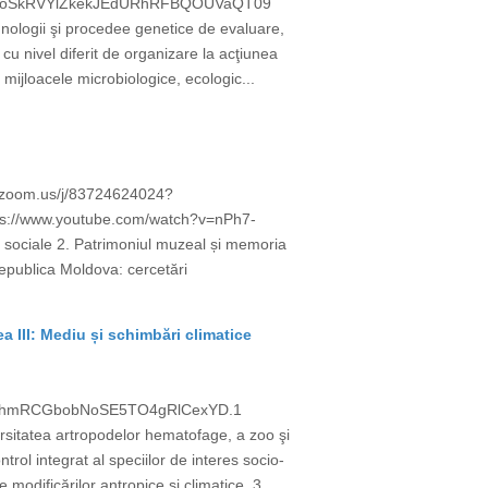
=V2RoSkRVYlZkekJEdURhRFBQOUVaQT09
logii şi procedee genetice de evaluare,
cu nivel diferit de organizare la acţiunea
i mijloacele microbiologice, ecologic...
eb.zoom.us/j/83724624024?
://www.youtube.com/watch?v=nPh7-
i sociale 2. Patrimoniul muzeal și memoria
 Republica Moldova: cercetări
ea III: Mediu și schimbări climatice
3BahmRCGbobNoSE5TO4gRlCexYD.1
itatea artropodelor hematofage, a zoo şi
ntrol integrat al speciilor de interes socio-
 modificărilor antropice şi climatice. 3...