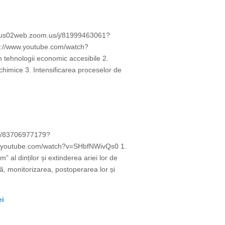
s://us02web.zoom.us/j/81999463061?
//www.youtube.com/watch?
n tehnologii economic accesibile 2.
himice 3. Intensificarea proceselor de
/j/83706977179?
w.youtube.com/watch?v=SHbfNWivQs0 1.
” al dinților și extinderea ariei lor de
lă, monitorizarea, postoperarea lor și
ei