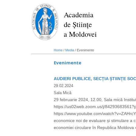
Skip
to
Academia
main
de Științe
content
a Moldovei
Home
/
Media
/
Evenimente
Evenimente
AUDIERI PUBLICE, SECȚIA ȘTIINȚE SO
29.02.2024
Sala Mică
29 februarie 2024, 12.00, Sala mică Insti
https://us02web.zoom.us/j/84293683561
https://www.youtube.com/watch?v=ZAHrcY4aCq
economice noi de evaluare și stimulare a c
economiei circulare în Republica Moldova 4