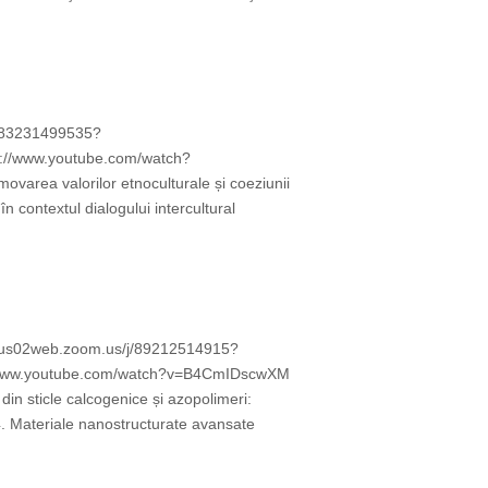
/j/83231499535?
//www.youtube.com/watch?
ovarea valorilor etnoculturale și coeziunii
în contextul dialogului intercultural
s://us02web.zoom.us/j/89212514915?
/www.youtube.com/watch?v=B4CmIDscwXM
 din sticle calcogenice și azopolimeri:
 4. Materiale nanostructurate avansate