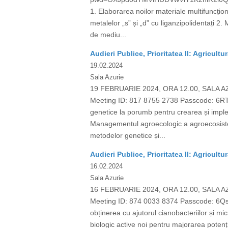
1. Elaborarea noilor materiale multifuncțion
metalelor „s” și „d” cu liganzipolidentați 2
de mediu...
Audieri Publice, Prioritatea II: Agricultu
19.02.2024
Sala Azurie
19 FEBRUARIE 2024, ORA 12.00, SALA 
Meeting ID: 817 8755 2738 Passcode: 6RT1
genetice la porumb pentru crearea și implem
Managementul agroecologic a agroecosistem
metodelor genetice și...
Audieri Publice, Prioritatea II: Agricultu
16.02.2024
Sala Azurie
16 FEBRUARIE 2024, ORA 12.00, SALA A
Meeting ID: 874 0033 8374 Passcode: 6QsP
obținerea cu ajutorul cianobacteriilor și mi
biologic active noi pentru majorarea potenți