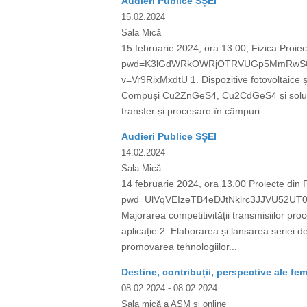
Audieri Publice SȘEI
15.02.2024
Sala Mică
15 februarie 2024, ora 13.00, Fizica Proi
pwd=K3lGdWRkOWRjOTRVUGp5MmRwS0tYUT09
v=Vr9RixMxdtU 1. Dispozitive fotovoltaice ș
Compuși Cu2ZnGeS4, Cu2CdGeS4 și soluțiile
transfer și procesare în câmpuri...
Audieri Publice SȘEI
14.02.2024
Sala Mică
14 februarie 2024, ora 13.00 Proiecte di
pwd=UlVqVEIzeTB4eDJtNklrc3JJVU52UT09 
Majorarea competitivității transmisiilor proc
aplicație 2. Elaborarea și lansarea seriei d
promovarea tehnologiilor...
Destine, contribuții, perspective ale fem
08.02.2024
- 08.02.2024
Sala mică a AȘM și online