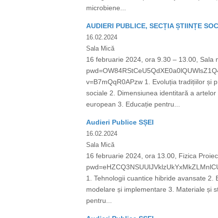
microbiene...
AUDIERI PUBLICE, SECȚIA ȘTIINȚE SO
16.02.2024
Sala Mică
16 februarie 2024, ora 9.30 – 13.00, Sala
pwd=OW84RStCeU5QdXE0a0lQUWlsZ1Q4Zz09
v=B7mQqR0APzw 1. Evoluția tradițiilor și pr
sociale 2. Dimensiunea identitară a artelor d
european 3. Educație pentru...
Audieri Publice SȘEI
16.02.2024
Sala Mică
16 februarie 2024, ora 13.00, Fizica Proi
pwd=eHZCQ3NSUUlJVklzUkYxMkZLMnlCUT09
1. Tehnologii cuantice hibride avansate 2. E
modelare și implementare 3. Materiale și st
pentru...