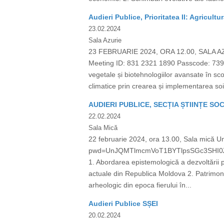
Audieri Publice, Prioritatea II: Agricultu
23.02.2024
Sala Azurie
23 FEBRUARIE 2024, ORA 12.00, SALA A
Meeting ID: 831 2321 1890 Passcode: 7390
vegetale și biotehnologiilor avansate în sco
climatice prin crearea și implementarea soiu
AUDIERI PUBLICE, SECȚIA ȘTIINȚE SO
22.02.2024
Sala Mică
22 februarie 2024, ora 13.00, Sala mică 
pwd=UnJQMTlmcmVoT1BYTlpsSGc3SHI0Zz09
1. Abordarea epistemologică a dezvoltării per
actuale din Republica Moldova 2. Patrimoni
arheologic din epoca fierului în...
Audieri Publice SȘEI
20.02.2024