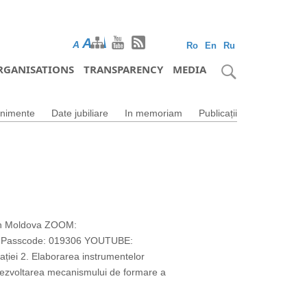
A
A
A
Ro
En
Ru
RGANISATIONS
TRANSPARENCY
MEDIA
nimente
Date jubiliare
In memoriam
Publicații
din Moldova ZOOM:
1 Passcode: 019306 YOUTUBE:
ației 2. Elaborarea instrumentelor
. Dezvoltarea mecanismului de formare a