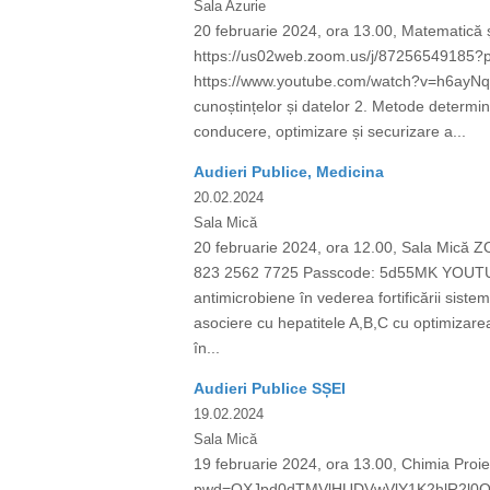
Sala Azurie
20 februarie 2024, ora 13.00, Matematică 
https://us02web.zoom.us/j/8725654918
https://www.youtube.com/watch?v=h6ayNq8uV
cunoștințelor și datelor 2. Metode determini
conducere, optimizare și securizare a...
Audieri Publice, Medicina
20.02.2024
Sala Mică
20 februarie 2024, ora 12.00, Sala Mic
823 2562 7725 Passcode: 5d55MK YOUTUBE:
antimicrobiene în vederea fortificării sistem
asociere cu hepatitele A,B,C cu optimizarea 
în...
Audieri Publice SȘEI
19.02.2024
Sala Mică
19 februarie 2024, ora 13.00, Chimia Proi
pwd=OXJpd0dTMVlHUDVwVlY1K2hlR2l0QT09