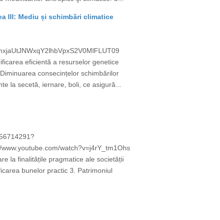
ea III: Mediu și schimbări climatice
=cmxjaUtJNWxqY2lhbVpxS2V0MlFLUT09
carea eficientă a resurselor genetice
 2. Diminuarea consecințelor schimbărilor
e la secetă, iernare, boli, ce asigură...
6956714291?
/www.youtube.com/watch?v=j4rY_tm1Ohs
e la finalitățile pragmatice ale societății
carea bunelor practic 3. Patrimoniul