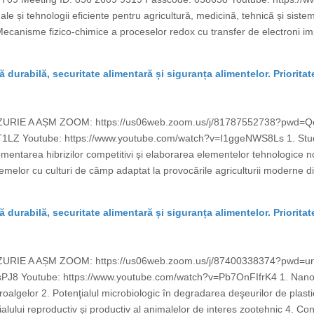
ale și tehnologii eficiente pentru agricultură, medicină, tehnică și sist
. Mecanisme fizico-chimice a proceselor redox cu transfer de electroni imp
ră durabilă, securitate alimentară și siguranța alimentelor. Prioritat
AZURIE A AȘM ZOOM: https://us06web.zoom.us/j/81787552738?pw
LZ Youtube: https://www.youtube.com/watch?v=I1ggeNWS8Ls 1. Studii in
entarea hibrizilor competitivi și elaborarea elementelor tehnologice noi
elor cu culturi de câmp adaptat la provocările agriculturii moderne di
ră durabilă, securitate alimentară și siguranța alimentelor. Prioritat
ZURIE A AȘM ZOOM: https://us06web.zoom.us/j/87400338374?pwd
J8 Youtube: https://www.youtube.com/watch?v=Pb7OnFIfrK4 1. Nanopar
croalgelor 2. Potenţialul microbiologic în degradarea deşeurilor de plast
alului reproductiv și productiv al animalelor de interes zootehnic 4. Cons