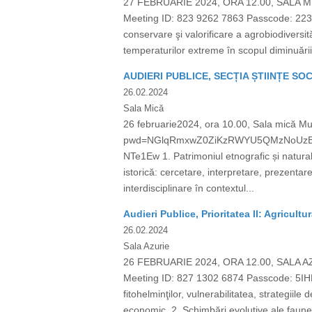
27 FEBRUARIE 2024, ORA 12.00, SALA 
Meeting ID: 823 9262 7863 Passcode: 2232
conservare şi valorificare a agrobiodiversit
temperaturilor extreme în scopul diminuării e
AUDIERI PUBLICE, SECȚIA ȘTIINȚE SO
26.02.2024
Sala Mică
26 februarie2024, ora 10.00, Sala mică Mu
pwd=NGlqRmxwZ0ZiKzRWYU5QMzNoUzBzUT0
NTe1Ew 1. Patrimoniul etnografic și natura
istorică: cercetare, interpretare, prezentar
interdisciplinare în contextul...
Audieri Publice, Prioritatea II: Agricultu
26.02.2024
Sala Azurie
26 FEBRUARIE 2024, ORA 12.00, SALA 
Meeting ID: 827 1302 6874 Passcode: 5IH
fitohelminţilor, vulnerabilitatea, strategiile
economic. 2. Schimbări evolutive ale faunei t