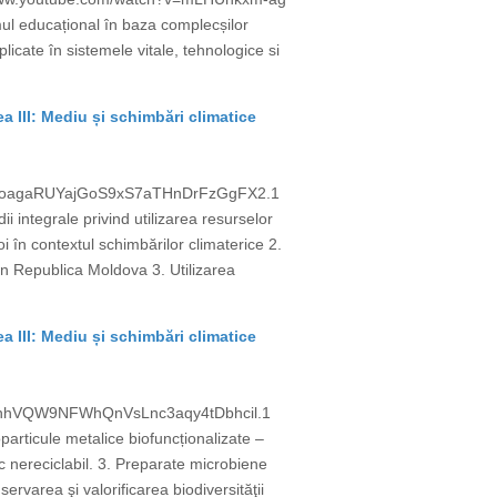
emul educațional în baza complecșilor
licate în sistemele vitale, tehnologice si
ea III: Mediu și schimbări climatice
d=QoagaRUYajGoS9xS7aTHnDrFzGgFX2.1
tegrale privind utilizarea resurselor
 în contextul schimbărilor climaterice 2.
n Republica Moldova 3. Utilizarea
ea III: Mediu și schimbări climatice
=unhVQW9NFWhQnVsLnc3aqy4tDbhcil.1
ticule metalice biofuncționalizate –
ic nereciclabil. 3. Preparate microbiene
ervarea şi valorificarea biodiversităţii