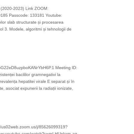
at (2020-2023) Link ZOOM:
185 Passcode: 133181 Youtube:
or slab structurate și procesarea
l 3. Modele, algoritmi și tehnologii de
WCbG22eD8uzpboKANrYbH6P.1 Meeting ID:
nței bacililor gramnegativi la
revalența hepatitei virale E separat și în
, asociat expunerii la radiații ionizate,
ps://us02web.zoom.us/j/85626099319?
www.youtube.com/watch?v=mLHUnkxm-ag