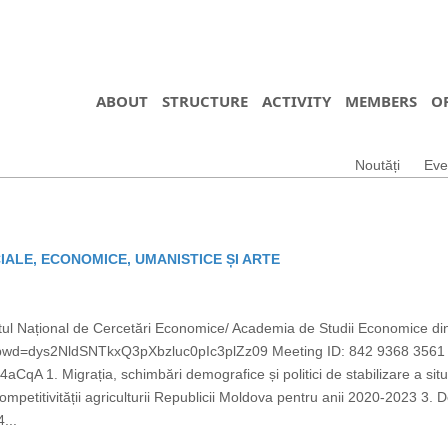
ABOUT
STRUCTURE
ACTIVITY
MEMBERS
O
Noutăți
Eve
CIALE, ECONOMICE, UMANISTICE ȘI ARTE
tutul Național de Cercetări Economice/ Academia de Studii Economice 
?pwd=dys2NldSNTkxQ3pXbzluc0pIc3plZz09 Meeting ID: 842 9368 356
A 1. Migrația, schimbări demografice și politici de stabilizare a situ
ompetitivității agriculturii Republicii Moldova pentru anii 2020-2023 3
...