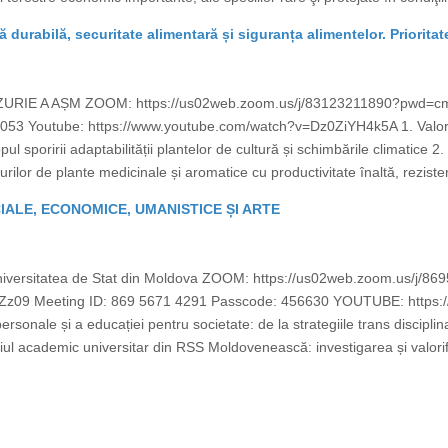
ră durabilă, securitate alimentară și siguranța alimentelor. Prioritat
ZURIE A AȘM ZOOM: https://us02web.zoom.us/j/83123211890?pwd
53 Youtube: https://www.youtube.com/watch?v=Dz0ZiYH4k5A 1. Valorifi
pul sporirii adaptabilității plantelor de cultură și schimbările climatice
rilor de plante medicinale și aromatice cu productivitate înaltă, rezistent
CIALE, ECONOMICE, UMANISTICE ȘI ARTE
Universitatea de Stat din Moldova ZOOM: https://us02web.zoom.us/j/8
 Meeting ID: 869 5671 4291 Passcode: 456630 YOUTUBE: https:/
sonale și a educației pentru societate: de la strategiile trans disciplinar
ul academic universitar din RSS Moldovenească: investigarea și valorifi