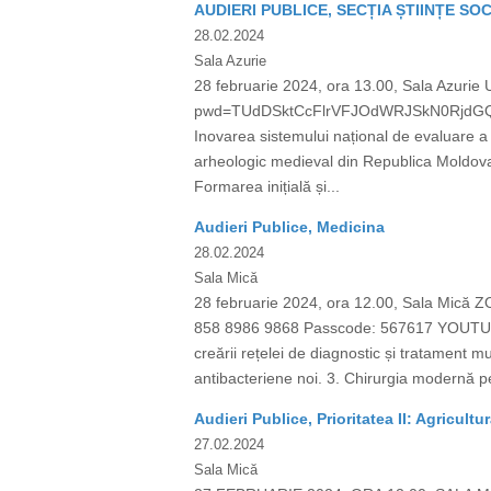
AUDIERI PUBLICE, SECȚIA ȘTIINȚE SO
28.02.2024
Sala Azurie
28 februarie 2024, ora 13.00, Sala Azuri
pwd=TUdDSktCcFlrVFJOdWRJSkN0RjdGQT09
Inovarea sistemului național de evaluare a 
arheologic medieval din Republica Moldova 
Formarea inițială și...
Audieri Publice, Medicina
28.02.2024
Sala Mică
28 februarie 2024, ora 12.00, Sala Mi
858 8986 9868 Passcode: 567617 YOUTUBE
creării rețelei de diagnostic și tratament m
antibacteriene noi. 3. Chirurgia modernă per
Audieri Publice, Prioritatea II: Agricultu
27.02.2024
Sala Mică