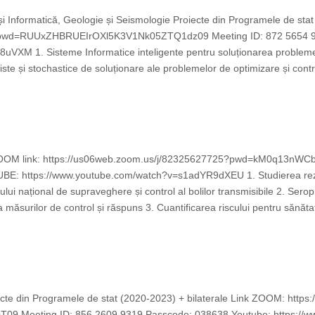
și Informatică, Geologie și Seismologie Proiecte din Programele de st
5?pwd=RUUxZHBRUEIrOXl5K3V1Nk05ZTQ1dz09 Meeting ID: 872 5654 9
XM 1. Sisteme Informatice inteligente pentru soluționarea problemel
ste și stochastice de soluționare ale problemelor de optimizare și contro
ă ZOOM link: https://us06web.zoom.us/j/82325627725?pwd=kM0q13n
 https://www.youtube.com/watch?v=s1adYR9dXEU 1. Studierea reziste
ului național de supraveghere și control al bolilor transmisibile 2. Serop
măsurilor de control și răspuns 3. Cuantificarea riscului pentru sănătate
ecte din Programele de stat (2020-2023) + bilaterale Link ZOOM: htt
 Meeting ID: 856 2609 9319 Passcode: 038638 Youtube: https://