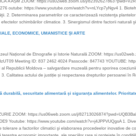
MICĂ A AȘM ZOOM: https://us02web.zoom.us/j/82392627863?pwd
76 outube: https://www.youtube.com/watch?v=nLYcp7yNgv4 1. Biotehno
ăţii. 2. Determinarea parametrilor ce caracterizează rezistenţa plantelor 
fectelor schimbărilor climatice. 3. Sinergismul dintre factorii naturali ş
CIALE, ECONOMICE, UMANISTICE ȘI ARTE
zeul Național de Etnografie și Istorie Naturală ZOOM: https://us02w
9 Meeting ID: 837 2462 4024 Passcode: 847743 YOUTUBE: https
l al Republicii Moldova – salvgardare muzeală pentru sporirea coeziuni
e 3. Calitatea actului de justiție și respectarea drepturilor persoanei în
ră durabilă, securitate alimentară și siguranța alimentelor. Prioritat
AZURIE ZOOM: https://us06web.zoom.us/j/82713026874?pwd=UQB
DE9 Youtube: https://www.youtube.com/watch?v=j4JPPVUQgsA 1. Divers
 de tolerare a factorilor climatici şi elaborarea procedeelor inovative de co
erestre economic importante, ale speciilor rare şi protejate în condiţiile