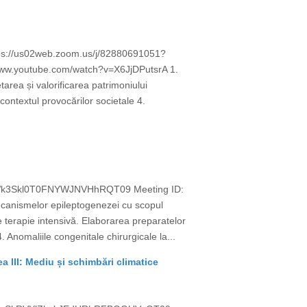
ttps://us02web.zoom.us/j/82880691051?
w.youtube.com/watch?v=X6JjDPutsrA 1.
area și valorificarea patrimoniului
ontextul provocărilor societale 4.
VrUWk3Skl0T0FNYWJNVHhRQT09 Meeting ID:
nismelor epileptogenezei cu scopul
de terapie intensivă. Elaborarea preparatelor
. Anomaliile congenitale chirurgicale la...
ea III: Mediu și schimbări climatice