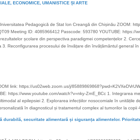
CIALE, ECONOMICE, UMANISTICE ȘI ARTE
e Universitatea Pedagogică de Stat Ion Creangă din Chișinău ZOOM: h
 Meeting ID: 4085966412 Passcode: 593780 YOUTUBE: https://ww
rezultatelor școlare din perspectiva paradigmei competențelor 2. Cercet
3. Reconfigurarea procesului de învățare din învățământul general în c
că ZOOM link: https://us02web.zoom.us/j/85889869868?pwd=K2VXeD
: https://www.youtube.com/watch?v=nky-ZmE_BCc 1. Integrarea meca
ultimodal al epilepsiei 2. Explorarea infecțiilor nosocomiale în unitățile 
sonalizată în diagnosticul și tratamentul complex al tumorilor la copii 4
ră durabilă, securitate alimentară și siguranța alimentelor. Prioritat