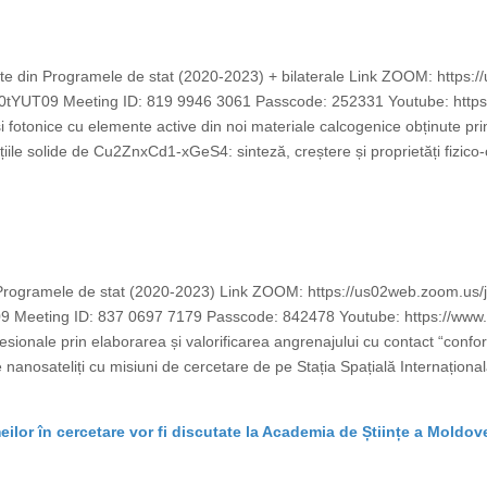
ecte din Programele de stat (2020-2023) + bilaterale Link ZOOM: http
 Meeting ID: 819 9946 3061 Passcode: 252331 Youtube: https:
i fotonice cu elemente active din noi materiale calcogenice obținute pri
 solide de Cu2ZnxCd1-xGeS4: sinteză, creștere și proprietăți fizico-c
n Programele de stat (2020-2023) Link ZOOM: https://us02web.zoom.us
Meeting ID: 837 0697 7179 Passcode: 842478 Youtube: https://ww
esionale prin elaborarea și valorificarea angrenajului cu contact “conform
e nanosateliți cu misiuni de cercetare de pe Stația Spațială Internaționa
eilor în cercetare vor fi discutate la Academia de Științe a Moldov