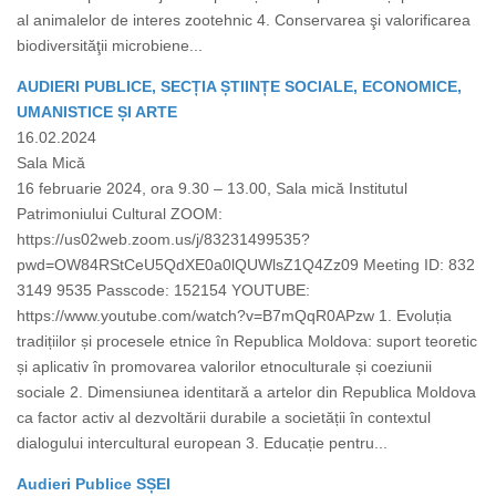
al animalelor de interes zootehnic 4. Conservarea şi valorificarea
biodiversităţii microbiene...
AUDIERI PUBLICE, SECȚIA ȘTIINȚE SOCIALE, ECONOMICE,
UMANISTICE ȘI ARTE
16.02.2024
Sala Mică
16 februarie 2024, ora 9.30 – 13.00, Sala mică Institutul
Patrimoniului Cultural ZOOM:
https://us02web.zoom.us/j/83231499535?
pwd=OW84RStCeU5QdXE0a0lQUWlsZ1Q4Zz09 Meeting ID: 832
3149 9535 Passcode: 152154 YOUTUBE:
https://www.youtube.com/watch?v=B7mQqR0APzw 1. Evoluția
tradițiilor și procesele etnice în Republica Moldova: suport teoretic
și aplicativ în promovarea valorilor etnoculturale și coeziunii
sociale 2. Dimensiunea identitară a artelor din Republica Moldova
ca factor activ al dezvoltării durabile a societății în contextul
dialogului intercultural european 3. Educație pentru...
Audieri Publice SȘEI