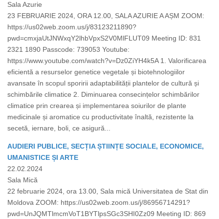
Sala Azurie
23 FEBRUARIE 2024, ORA 12.00, SALA AZURIE A AȘM ZOOM:
https://us02web.zoom.us/j/83123211890?
pwd=cmxjaUtJNWxqY2lhbVpxS2V0MlFLUT09 Meeting ID: 831
2321 1890 Passcode: 739053 Youtube:
https://www.youtube.com/watch?v=Dz0ZiYH4k5A 1. Valorificarea
eficientă a resurselor genetice vegetale și biotehnologiilor
avansate în scopul sporirii adaptabilității plantelor de cultură și
schimbările climatice 2. Diminuarea consecințelor schimbărilor
climatice prin crearea și implementarea soiurilor de plante
medicinale și aromatice cu productivitate înaltă, rezistente la
secetă, iernare, boli, ce asigură...
AUDIERI PUBLICE, SECȚIA ȘTIINȚE SOCIALE, ECONOMICE,
UMANISTICE ȘI ARTE
22.02.2024
Sala Mică
22 februarie 2024, ora 13.00, Sala mică Universitatea de Stat din
Moldova ZOOM: https://us02web.zoom.us/j/86956714291?
pwd=UnJQMTlmcmVoT1BYTlpsSGc3SHI0Zz09 Meeting ID: 869