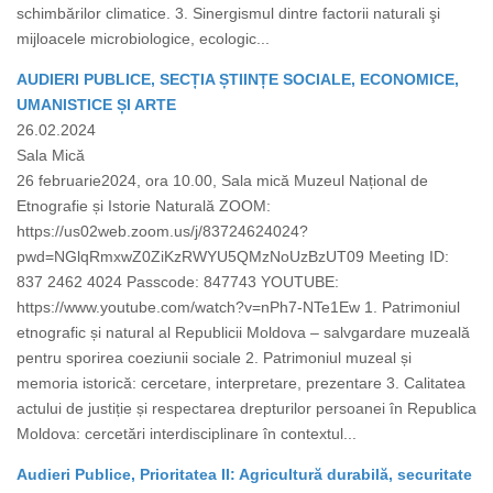
schimbărilor climatice. 3. Sinergismul dintre factorii naturali şi
mijloacele microbiologice, ecologic...
AUDIERI PUBLICE, SECȚIA ȘTIINȚE SOCIALE, ECONOMICE,
UMANISTICE ȘI ARTE
26.02.2024
Sala Mică
26 februarie2024, ora 10.00, Sala mică Muzeul Național de
Etnografie și Istorie Naturală ZOOM:
https://us02web.zoom.us/j/83724624024?
pwd=NGlqRmxwZ0ZiKzRWYU5QMzNoUzBzUT09 Meeting ID:
837 2462 4024 Passcode: 847743 YOUTUBE:
https://www.youtube.com/watch?v=nPh7-NTe1Ew 1. Patrimoniul
etnografic și natural al Republicii Moldova – salvgardare muzeală
pentru sporirea coeziunii sociale 2. Patrimoniul muzeal și
memoria istorică: cercetare, interpretare, prezentare 3. Calitatea
actului de justiție și respectarea drepturilor persoanei în Republica
Moldova: cercetări interdisciplinare în contextul...
Audieri Publice, Prioritatea II: Agricultură durabilă, securitate