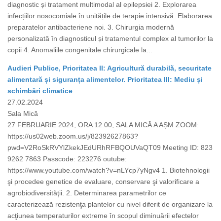
diagnostic și tratament multimodal al epilepsiei 2. Explorarea
infecțiilor nosocomiale în unitățile de terapie intensivă. Elaborarea
preparatelor antibacteriene noi. 3. Chirurgia modernă
personalizată în diagnosticul și tratamentul complex al tumorilor la
copii 4. Anomaliile congenitale chirurgicale la...
Audieri Publice, Prioritatea II: Agricultură durabilă, securitate
alimentară și siguranța alimentelor. Prioritatea III: Mediu și
schimbări climatice
27.02.2024
Sala Mică
27 FEBRUARIE 2024, ORA 12.00, SALA MICĂ A AȘM ZOOM:
https://us02web.zoom.us/j/82392627863?
pwd=V2RoSkRVYlZkekJEdURhRFBQOUVaQT09 Meeting ID: 823
9262 7863 Passcode: 223276 outube:
https://www.youtube.com/watch?v=nLYcp7yNgv4 1. Biotehnologii
şi procedee genetice de evaluare, conservare şi valorificare a
agrobiodiversităţii. 2. Determinarea parametrilor ce
caracterizează rezistenţa plantelor cu nivel diferit de organizare la
acţiunea temperaturilor extreme în scopul diminuării efectelor