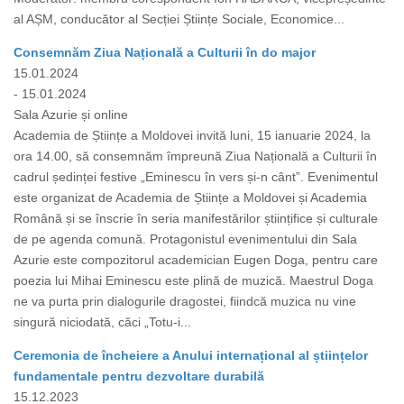
al AȘM, conducător al Secției Științe Sociale, Economice...
Consemnăm Ziua Națională a Culturii în do major
15.01.2024
- 15.01.2024
Sala Azurie și online
Academia de Științe a Moldovei invită luni, 15 ianuarie 2024, la
ora 14.00, să consemnăm împreună Ziua Națională a Culturii în
cadrul ședinței festive „Eminescu în vers și-n cânt”. Evenimentul
este organizat de Academia de Științe a Moldovei și Academia
Română și se înscrie în seria manifestărilor științifice și culturale
de pe agenda comună. Protagonistul evenimentului din Sala
Azurie este compozitorul academician Eugen Doga, pentru care
poezia lui Mihai Eminescu este plină de muzică. Maestrul Doga
ne va purta prin dialogurile dragostei, fiindcă muzica nu vine
singură niciodată, căci „Totu-i...
Ceremonia de încheiere a Anului internațional al științelor
fundamentale pentru dezvoltare durabilă
15.12.2023