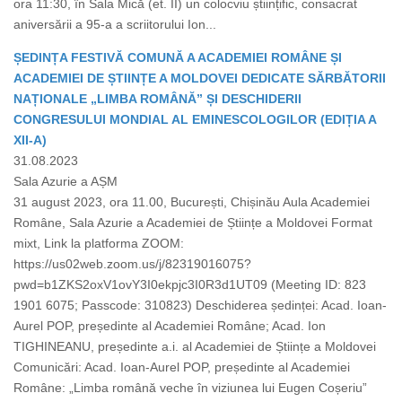
ora 11:30, în Sala Mică (et. II) un colocviu științific, consacrat
aniversării a 95-a a scriitorului Ion...
ȘEDINȚA FESTIVĂ COMUNĂ A ACADEMIEI ROMÂNE ȘI
ACADEMIEI DE ȘTIINȚE A MOLDOVEI DEDICATE SĂRBĂTORII
NAȚIONALE „LIMBA ROMÂNĂ” ȘI DESCHIDERII
CONGRESULUI MONDIAL AL EMINESCOLOGILOR (EDIȚIA A
XII-A)
31.08.2023
Sala Azurie a AȘM
31 august 2023, ora 11.00, București, Chișinău Aula Academiei
Române, Sala Azurie a Academiei de Științe a Moldovei Format
mixt, Link la platforma ZOOM:
https://us02web.zoom.us/j/82319016075?
pwd=b1ZKS2oxV1ovY3I0ekpjc3I0R3d1UT09 (Meeting ID: 823
1901 6075; Passcode: 310823) Deschiderea ședinței: Acad. Ioan-
Aurel POP, președinte al Academiei Române; Acad. Ion
TIGHINEANU, președinte a.i. al Academiei de Științe a Moldovei
Comunicări: Acad. Ioan-Aurel POP, președinte al Academiei
Române: „Limba română veche în viziunea lui Eugen Coșeriu”