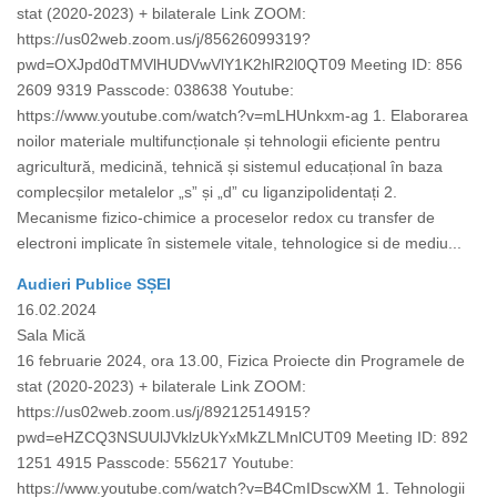
stat (2020-2023) + bilaterale Link ZOOM:
https://us02web.zoom.us/j/85626099319?
pwd=OXJpd0dTMVlHUDVwVlY1K2hlR2l0QT09 Meeting ID: 856
2609 9319 Passcode: 038638 Youtube:
https://www.youtube.com/watch?v=mLHUnkxm-ag 1. Elaborarea
noilor materiale multifuncționale și tehnologii eficiente pentru
agricultură, medicină, tehnică și sistemul educațional în baza
complecșilor metalelor „s” și „d” cu liganzipolidentați 2.
Mecanisme fizico-chimice a proceselor redox cu transfer de
electroni implicate în sistemele vitale, tehnologice si de mediu...
Audieri Publice SȘEI
16.02.2024
Sala Mică
16 februarie 2024, ora 13.00, Fizica Proiecte din Programele de
stat (2020-2023) + bilaterale Link ZOOM:
https://us02web.zoom.us/j/89212514915?
pwd=eHZCQ3NSUUlJVklzUkYxMkZLMnlCUT09 Meeting ID: 892
1251 4915 Passcode: 556217 Youtube:
https://www.youtube.com/watch?v=B4CmIDscwXM 1. Tehnologii