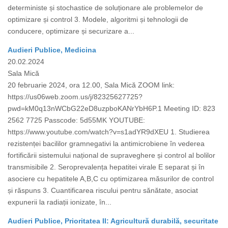
deterministe și stochastice de soluționare ale problemelor de
optimizare și control 3. Modele, algoritmi și tehnologii de
conducere, optimizare și securizare a...
Audieri Publice, Medicina
20.02.2024
Sala Mică
20 februarie 2024, ora 12.00, Sala Mică ZOOM link:
https://us06web.zoom.us/j/82325627725?
pwd=kM0q13nWCbG22eD8uzpboKANrYbH6P.1 Meeting ID: 823
2562 7725 Passcode: 5d55MK YOUTUBE:
https://www.youtube.com/watch?v=s1adYR9dXEU 1. Studierea
rezistenței bacililor gramnegativi la antimicrobiene în vederea
fortificării sistemului național de supraveghere și control al bolilor
transmisibile 2. Seroprevalența hepatitei virale E separat și în
asociere cu hepatitele A,B,C cu optimizarea măsurilor de control
și răspuns 3. Cuantificarea riscului pentru sănătate, asociat
expunerii la radiații ionizate, în...
Audieri Publice, Prioritatea II: Agricultură durabilă, securitate