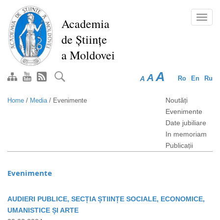
Skip
to
Toggl
Academia
main
navig
de Științe
content
a Moldovei
A
A
A
Ro
En
Ru
Noutăți
Home
/
Media
/
Evenimente
Evenimente
Date jubiliare
In memoriam
Publicații
Evenimente
AUDIERI PUBLICE, SECȚIA ȘTIINȚE SOCIALE, ECONOMICE,
UMANISTICE ȘI ARTE