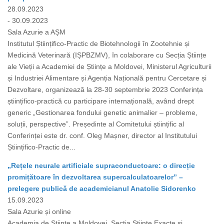
28.09.2023
- 30.09.2023
Sala Azurie a AȘM
Institutul Științifico-Practic de Biotehnologii în Zootehnie și
Medicină Veterinară (IȘPBZMV), în colaborare cu Secția Științe
ale Vieții a Academiei de Științe a Moldovei, Ministerul Agriculturii
și Industriei Alimentare și Agenția Națională pentru Cercetare și
Dezvoltare, organizează la 28-30 septembrie 2023 Сonferința
științifico-practică cu participare internațională, având drept
generic „Gestionarea fondului genetic animalier – probleme,
soluții, perspective”. Președinte al Comitetului științific al
Conferinței este dr. conf. Oleg Mașner, director al Institutului
Științifico-Practic de...
„Rețele neurale artificiale supraconductoare: o direcție
promițătoare în dezvoltarea supercalculatoarelor” –
prelegere publică de academicianul Anatolie Sidorenko
15.09.2023
Sala Azurie și online
Academia de Științe a Moldovei, Secția Științe Exacte și