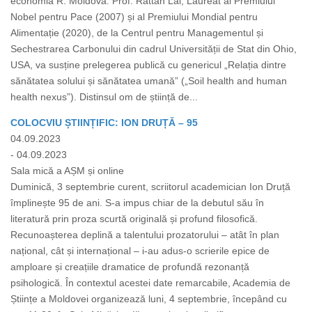
economia R. Moldova. Prof. Rattan Lal, Laureat al Premiului
Nobel pentru Pace (2007) și al Premiului Mondial pentru
Alimentație (2020), de la Centrul pentru Managementul și
Sechestrarea Carbonului din cadrul Universității de Stat din Ohio,
USA, va susține prelegerea publică cu genericul „Relația dintre
sănătatea solului și sănătatea umană” („Soil health and human
health nexus”). Distinsul om de știință de...
COLOCVIU ȘTIINȚIFIC: ION DRUȚĂ – 95
04.09.2023
- 04.09.2023
Sala mică a AȘM și online
Duminică, 3 septembrie curent, scriitorul academician Ion Druță
împlinește 95 de ani. S-a impus chiar de la debutul său în
literatură prin proza scurtă originală și profund filosofică.
Recunoașterea deplină a talentului prozatorului – atât în plan
național, cât și internațional – i-au adus-o scrierile epice de
amploare și creațiile dramatice de profundă rezonanță
psihologică. În contextul acestei date remarcabile, Academia de
Științe a Moldovei organizează luni, 4 septembrie, începând cu