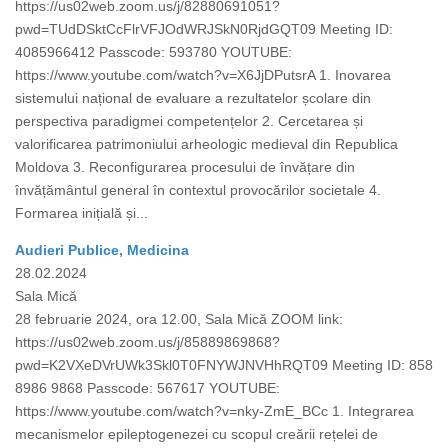
https://us02web.zoom.us/j/82880691051?
pwd=TUdDSktCcFlrVFJOdWRJSkN0RjdGQT09 Meeting ID:
4085966412 Passcode: 593780 YOUTUBE:
https://www.youtube.com/watch?v=X6JjDPutsrA 1. Inovarea
sistemului național de evaluare a rezultatelor școlare din
perspectiva paradigmei competențelor 2. Cercetarea și
valorificarea patrimoniului arheologic medieval din Republica
Moldova 3. Reconfigurarea procesului de învățare din
învățământul general în contextul provocărilor societale 4.
Formarea inițială și...
Audieri Publice, Medicina
28.02.2024
Sala Mică
28 februarie 2024, ora 12.00, Sala Mică ZOOM link:
https://us02web.zoom.us/j/85889869868?
pwd=K2VXeDVrUWk3Skl0T0FNYWJNVHhRQT09 Meeting ID: 858
8986 9868 Passcode: 567617 YOUTUBE:
https://www.youtube.com/watch?v=nky-ZmE_BCc 1. Integrarea
mecanismelor epileptogenezei cu scopul creării rețelei de