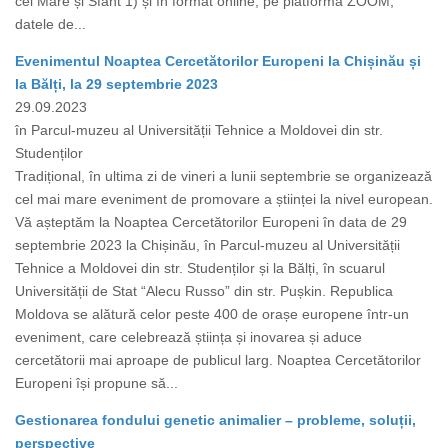
cel Mare și Sfânt 1) și în format online, pe platforma ZOOM,
datele de...
Evenimentul Noaptea Cercetătorilor Europeni la Chișinău și
la Bălți, la 29 septembrie 2023
29.09.2023
în Parcul-muzeu al Universității Tehnice a Moldovei din str.
Studenților
Tradițional, în ultima zi de vineri a lunii septembrie se organizează
cel mai mare eveniment de promovare a științei la nivel european.
Vă așteptăm la Noaptea Cercetătorilor Europeni în data de 29
septembrie 2023 la Chișinău, în Parcul-muzeu al Universității
Tehnice a Moldovei din str. Studenților și la Bălți, în scuarul
Universității de Stat “Alecu Russo” din str. Pușkin. Republica
Moldova se alătură celor peste 400 de orașe europene într-un
eveniment, care celebrează știința și inovarea și aduce
cercetătorii mai aproape de publicul larg. Noaptea Cercetătorilor
Europeni își propune să...
Gestionarea fondului genetic animalier – probleme, soluții,
perspective