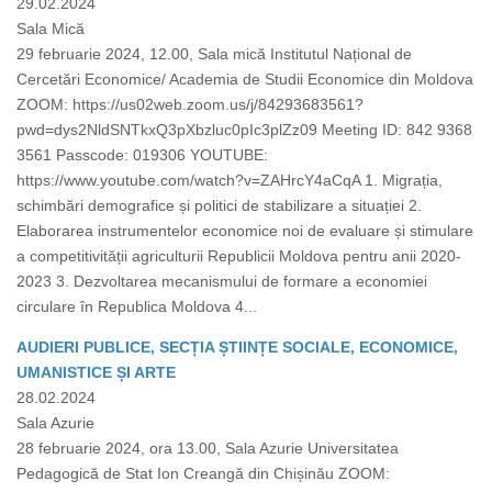
29.02.2024
Sala Mică
29 februarie 2024, 12.00, Sala mică Institutul Național de
Cercetări Economice/ Academia de Studii Economice din Moldova
ZOOM: https://us02web.zoom.us/j/84293683561?
pwd=dys2NldSNTkxQ3pXbzluc0pIc3plZz09 Meeting ID: 842 9368
3561 Passcode: 019306 YOUTUBE:
https://www.youtube.com/watch?v=ZAHrcY4aCqA 1. Migrația,
schimbări demografice și politici de stabilizare a situației 2.
Elaborarea instrumentelor economice noi de evaluare și stimulare
a competitivității agriculturii Republicii Moldova pentru anii 2020-
2023 3. Dezvoltarea mecanismului de formare a economiei
circulare în Republica Moldova 4...
AUDIERI PUBLICE, SECȚIA ȘTIINȚE SOCIALE, ECONOMICE,
UMANISTICE ȘI ARTE
28.02.2024
Sala Azurie
28 februarie 2024, ora 13.00, Sala Azurie Universitatea
Pedagogică de Stat Ion Creangă din Chișinău ZOOM: