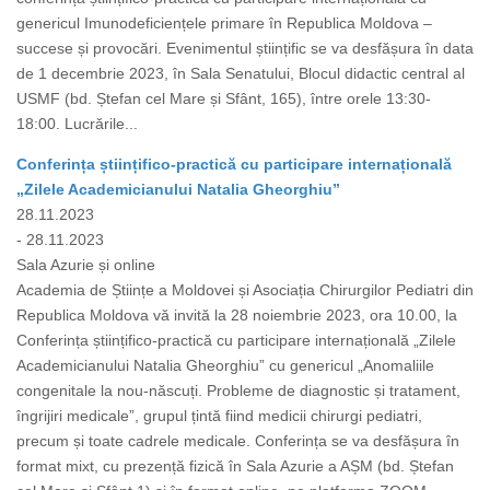
genericul Imunodeficiențele primare în Republica Moldova –
succese și provocări. Evenimentul științific se va desfășura în data
de 1 decembrie 2023, în Sala Senatului, Blocul didactic central al
USMF (bd. Ștefan cel Mare și Sfânt, 165), între orele 13:30-
18:00. Lucrările...
Conferința științifico-practică cu participare internațională
„Zilele Academicianului Natalia Gheorghiu”
28.11.2023
- 28.11.2023
Sala Azurie și online
Academia de Științe a Moldovei și Asociația Chirurgilor Pediatri din
Republica Moldova vă invită la 28 noiembrie 2023, ora 10.00, la
Conferința științifico-practică cu participare internațională „Zilele
Academicianului Natalia Gheorghiu” cu genericul „Anomaliile
congenitale la nou-născuți. Probleme de diagnostic și tratament,
îngrijiri medicale”, grupul țintă fiind medicii chirurgi pediatri,
precum și toate cadrele medicale. Conferința se va desfășura în
format mixt, cu prezență fizică în Sala Azurie a AȘM (bd. Ștefan