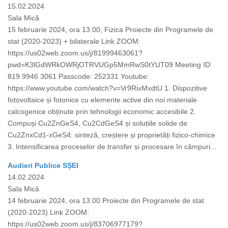
15.02.2024
Sala Mică
15 februarie 2024, ora 13.00, Fizica Proiecte din Programele de
stat (2020-2023) + bilaterale Link ZOOM:
https://us02web.zoom.us/j/81999463061?
pwd=K3lGdWRkOWRjOTRVUGp5MmRwS0tYUT09 Meeting ID:
819 9946 3061 Passcode: 252331 Youtube:
https://www.youtube.com/watch?v=Vr9RixMxdtU 1. Dispozitive
fotovoltaice și fotonice cu elemente active din noi materiale
calcogenice obținute prin tehnologii economic accesibile 2.
Compuși Cu2ZnGeS4, Cu2CdGeS4 și soluțiile solide de
Cu2ZnxCd1-xGeS4: sinteză, creștere și proprietăți fizico-chimice
3. Intensificarea proceselor de transfer și procesare în câmpuri...
Audieri Publice SȘEI
14.02.2024
Sala Mică
14 februarie 2024, ora 13.00 Proiecte din Programele de stat
(2020-2023) Link ZOOM:
https://us02web.zoom.us/j/83706977179?