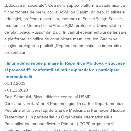
„Educația în societate”. Cea de-a șaptea platformă academică va
fi coordonată de mem. cor. al AȘM Ion Gagim, dr. hab. în științele
educației, profesor universitar, membru al Secției Științe Sociale,
Economice, Umanistice și Arte a AȘM, profesor la Universitatea
de Stat „Alecu Russo” din Bălți. În cadrul evenimentului de lansare
a platformei științifice de comunicare mem. cor. Ion Gagim va
susține prelegerea publică „Regândirea educației ca imperativ al
prezentului”...
,,Imunodeficiențele primare în Republica Moldova – succese
și provocări”: conferință științifico-practică cu participare
internațională
01.12.2023
- 01.12.2023
Sala Senatului, Blocul didactic central al USMF
Clinica universitară nr. 6 Pneumologie din cadrul Departamentului
Pediatrie al Universității de Stat de Medicină și Farmacie „Nicolae
Testemițanu” în parteneriat cu Organizația Internațională a
Pacienților cu Imunodeficiențe Primare (IPOPI) organizează
conferința științifico-practică cu participare internațională cu