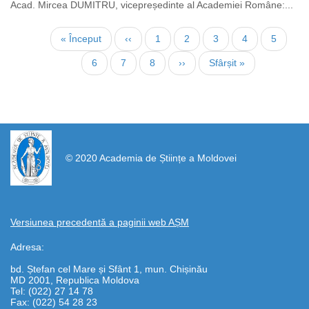
Acad. Mircea DUMITRU, vicepreședinte al Academiei Române:...
Pagination
First
« Început
Previous
‹‹
Page
1
Page
2
Current
3
Page
4
Page
5
page
page
page
Page
6
Page
7
Page
8
Next
››
Last
Sfârșit »
page
page
https://propletenie.ru/
© 2020 Academia de Științe a Moldovei
Versiunea precedentă a paginii web AȘM
Adresa:
bd. Ștefan cel Mare și Sfânt 1, mun. Chișinău
MD 2001, Republica Moldova
Tel: (022) 27 14 78
Fax: (022) 54 28 23