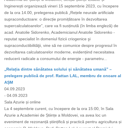
Inginerești organizează vineri 15 septembrie 2023, cu începere
de la ora 14.00, prelegerea publică „Rețele neurale artificiale
supraconductoare: o direcție promițătoare în dezvoltarea
supercalculatoarelor”, care va fi susținută (în limba engleză) de
acad. Anatolie Sidorenko, Academicianul Anatolie Sidorenko -
reputat specialist în domeniul fizicii criogenice şi
supraconductibilităţii, vine să ne comunice despre progresul în
dezvoltarea calculatoarelor moderne, evidențiind necesitatea
reducerii radicale a consumului de energie - parametru...
„Relația dintre sănătatea solului și sănătatea umană” –
prelegere publică de prof. Rattan LAL, membru de onoare al
AȘM
04.09.2023
- 04.09.2023
Sala Azurie și online
La 4 septembrie curent, cu începere de la ora 15:00, în Sala
Azurie a Academiei de Științe a Moldovei, va avea loc un
eveniment de rezonanță științifică și practică pentru agricultura și