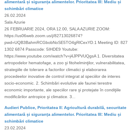
alimentară și siguranța alimentelor. Prioritatea III: Mediu și
schimbări climatice
26.02.2024
Sala Azurie
26 FEBRUARIE 2024, ORA 12.00, SALA AZURIE ZOOM:
https://us06web.zoom.us/j/82713026874?
pwd=UQB3BahmRCGbobNoSE5TO4gRlCexYD.1 Meeting ID: 827
1302 6874 Passcode: 5IHDE9 Youtube:
https://www.youtube.com/watch?v=j4JPPVUQgsA 1. Diversitatea
artropodelor hematofage, a zoo şi fitohelminţilor, vulnerabilitatea,
strategiile de tolerare a factorilor climatici şi elaborarea
procedeelor inovative de control integrat al speciilor de interes
socio-economic. 2. Schimbări evolutive ale faunei terestre
economic importante, ale speciilor rare şi protejate în condiţiile
modificărilor antropice şi climatice. 3...
Audieri Publice, Prioritatea II: Agricultură durabilă, securitate
alimentară și siguranța alimentelor. Prioritatea III: Mediu și
schimbări climatice
23.02.2024