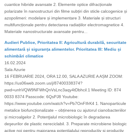
cuantice hibride avansate 2. Elemente optice difracționale
polarizate în nanostructuri din filme subțiri din sticle calcogenice și
azopolimeri: modelare și implementare 3. Materiale și structuri
multifuncționale pentru detectarea radiațiilor electromagnetice 4.
Materiale nanostructurate avansate pentru...
Audieri Publice, Prioritatea II: Agricultură durabilă, securitate
alimentară și siguranța alimentelor. Prioritatea III: Mediu și
schimbări climatice
16.02.2024
Sala Azurie
16 FEBRUARIE 2024, ORA 12.00, SALA AZURIE A AȘM ZOOM:
https://us06web.zoom.us/j/87400338374?
pwd=unhVQW9NFWhQnVsLnc3aqy4tDbhcil.1 Meeting ID: 874
0033 8374 Passcode: 6QsPJ8 Youtube:
https://www.youtube.com/watch?v=Pb7OnFIfrK4 1. Nanoparticule
metalice biofuncționalizate – obținerea cu ajutorul cianobacteriilor
și microalgelor 2. Potenţialul microbiologic în degradarea
deşeurilor de plastic nereciclabil. 3. Preparate microbiene biologic
active noi pentru majorarea potențialului reproductiv și productiv