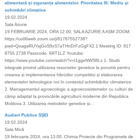
alimentară și siguranța alimentelor. Prioritatea III: Mediu și
schimbări climatice
19.02.2024
Sala Azurie
19 FEBRUARIE 2024, ORA 12.00, SALA AZURIE A AȘM ZOOM:
https://us06web.zoom.us/j/81787552738?
pwd=QoagaRUYajGoS9xS7aTHnDrFzGgFX2.1 Meeting ID: 817
8755 2738 Passcode: 6RT1LZ Youtube:
https://www.youtube.com/watch?v=I1ggeNWS8Ls 1. Studii
integrale privind utilizarea resurselor genetice la porumb pentru
crearea și implementarea hibrizilor competitivi și elaborarea
elementelor tehnologice noi în contextul schimbărilor climaterice
2. Managementul agroecologic a agroecosistemelor cu culturi de
câmp adaptat la provocările agriculturii moderne din Republica
Moldova 3. Utilizarea metodelor genetice și...
Audieri Publice SȘEI
19.02.2024
Sala Mică
19 februarie 2024, ora 13.00, Chimia Proiecte din Programele de