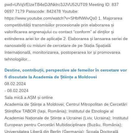
pwd=UlVqVEIzeTB4eDJtNklrc3JJVU52UT09 Meeting ID: 837
0697 7179 Passcode: 842478 Youtube:
https://www.youtube.com/watch?v=SHbfNWivQs0 1. Majorarea
competitivității transmisiilor procesionale prin elaborarea și
valorificarea angrenajului cu contact “conform” al dinților și
extinderea ariei lor de aplicație 2. Elaborarea și lansarea seriei de
nanosateliți cu misiuni de cercetare de pe Stația Spațială
Internațională, monitorizarea, postoperarea lor și promovarea
tehnologiilor...
Destine, contribuții, perspective ale femeilor în cercetare vor
fi discutate la Academia de Științe a Moldovei
08.02.2024
- 08.02.2024
Sala mică a AȘM și online
Academia de Științe a Moldovei; Centrul Mitropolitan de Cercetări
Științifice TABOR (Iași, România); Institutul de Etnologie al
Academiei Naționale de Științe a Ucrainei (Lviv, Ucraina); Institutul
European pentru Cercetări Multidisciplinare (Buzău, România);
Universitatea Liberă din Berlin (Germania); Școala Doctorală