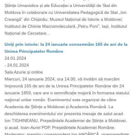
Științe Umanistice și ale Educației a Universității de Stat din
Moldova în colaborare cu Universitatea Pedagogică de Stat „Ion
Creangă” din Chișinău; Muzeul Național de Istorie a Moldovei;
Institutul de Chimie Macromoleculară „Petru Poni”, Iași, Institutul
Național de Cercetare...
Uniți prin istorie: la 24 ianuarie consemnăm 165 de ani de la
Unirea Principatelor Române
24.01.2024
- 24.01.2024
Sala Azurie și online
Miercuri, 24 ianuarie 2024, ora 14.00, vă invităm să marcăm
împreună 165 de ani de la Unirea Principatelor Române din 24
ianuarie 1859, care are o semnificație majoră în formarea statului
naţional unitar român. Evenimentul este organizat de către
Academia de Științe a Moldovei și Academia Română. La
deschiderea evenimentului vor prezenta mesaje de salut acad.
Ion TIGHINEANU, Președintele Academiei de Științe a Moldovei,
și acad. Ioan-Aurel POP, Președintele Academiei Române.
Moderator: membru corespondent Ion HADÂRCĂ, vicepreședinte