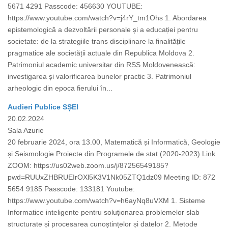
5671 4291 Passcode: 456630 YOUTUBE:
https://www.youtube.com/watch?v=j4rY_tm1Ohs 1. Abordarea
epistemologică a dezvoltării personale și a educației pentru
societate: de la strategiile trans disciplinare la finalitățile
pragmatice ale societății actuale din Republica Moldova 2.
Patrimoniul academic universitar din RSS Moldovenească:
investigarea și valorificarea bunelor practic 3. Patrimoniul
arheologic din epoca fierului în...
Audieri Publice SȘEI
20.02.2024
Sala Azurie
20 februarie 2024, ora 13.00, Matematică și Informatică, Geologie
și Seismologie Proiecte din Programele de stat (2020-2023) Link
ZOOM: https://us02web.zoom.us/j/87256549185?
pwd=RUUxZHBRUEIrOXl5K3V1Nk05ZTQ1dz09 Meeting ID: 872
5654 9185 Passcode: 133181 Youtube:
https://www.youtube.com/watch?v=h6ayNq8uVXM 1. Sisteme
Informatice inteligente pentru soluționarea problemelor slab
structurate și procesarea cunoștințelor și datelor 2. Metode