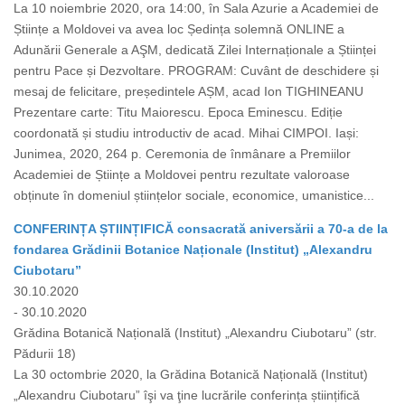
La 10 noiembrie 2020, ora 14:00, în Sala Azurie a Academiei de
Științe a Moldovei va avea loc Ședința solemnă ONLINE a
Adunării Generale a AŞM, dedicată Zilei Internaționale a Științei
pentru Pace și Dezvoltare. PROGRAM: Cuvânt de deschidere și
mesaj de felicitare, președintele AȘM, acad Ion TIGHINEANU
Prezentare carte: Titu Maiorescu. Epoca Eminescu. Ediție
coordonată și studiu introductiv de acad. Mihai CIMPOI. Iași:
Junimea, 2020, 264 p. Ceremonia de înmânare a Premiilor
Academiei de Științe a Moldovei pentru rezultate valoroase
obținute în domeniul științelor sociale, economice, umanistice...
CONFERINȚA ȘTIINȚIFICĂ consacrată aniversării a 70-a de la
fondarea Grădinii Botanice Naționale (Institut) „Alexandru
Ciubotaru”
30.10.2020
- 30.10.2020
Grădina Botanică Națională (Institut) „Alexandru Ciubotaru” (str.
Pădurii 18)
La 30 octombrie 2020, la Grădina Botanică Națională (Institut)
„Alexandru Ciubotaru” îşi va ţine lucrările conferința științifică