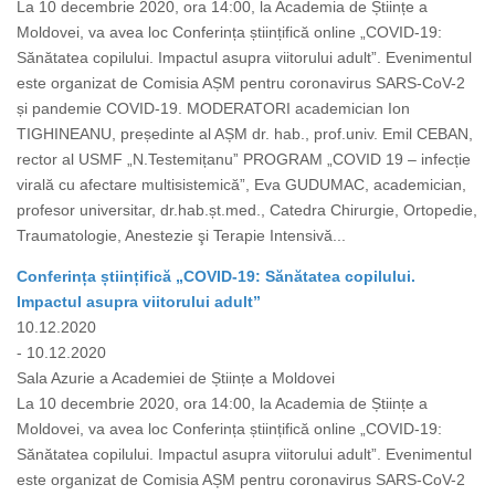
La 10 decembrie 2020, ora 14:00, la Academia de Științe a
Moldovei, va avea loc Conferința științifică online „COVID-19:
Sănătatea copilului. Impactul asupra viitorului adult”. Evenimentul
este organizat de Comisia AȘM pentru coronavirus SARS-CoV-2
și pandemie COVID-19. MODERATORI academician Ion
TIGHINEANU, președinte al AȘM dr. hab., prof.univ. Emil CEBAN,
rector al USMF „N.Testemițanuˮ PROGRAM „COVID 19 – infecție
virală cu afectare multisistemică”, Eva GUDUMAC, academician,
profesor universitar, dr.hab.șt.med., Catedra Chirurgie, Ortopedie,
Traumatologie, Anestezie şi Terapie Intensivă...
Conferința științifică „COVID-19: Sănătatea copilului.
Impactul asupra viitorului adult”
10.12.2020
- 10.12.2020
Sala Azurie a Academiei de Științe a Moldovei
La 10 decembrie 2020, ora 14:00, la Academia de Științe a
Moldovei, va avea loc Conferința științifică online „COVID-19:
Sănătatea copilului. Impactul asupra viitorului adult”. Evenimentul
este organizat de Comisia AȘM pentru coronavirus SARS-CoV-2