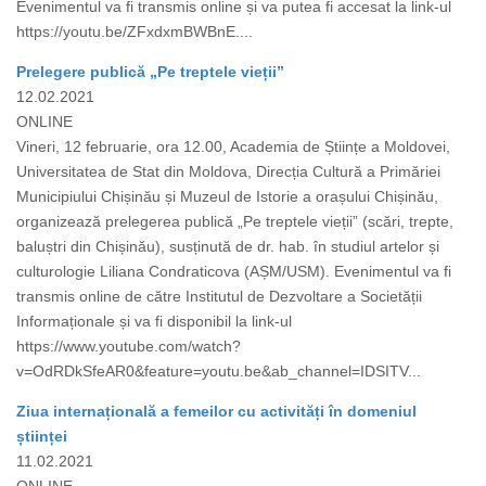
Evenimentul va fi transmis online și va putea fi accesat la link-ul
https://youtu.be/ZFxdxmBWBnE....
Prelegere publică „Pe treptele vieții”
12.02.2021
ONLINE
Vineri, 12 februarie, ora 12.00, Academia de Științe a Moldovei,
Universitatea de Stat din Moldova, Direcția Cultură a Primăriei
Municipiului Chișinău și Muzeul de Istorie a orașului Chișinău,
organizează prelegerea publică „Pe treptele vieții” (scări, trepte,
baluștri din Chișinău), susținută de dr. hab. în studiul artelor și
culturologie Liliana Condraticova (AȘM/USM). Evenimentul va fi
transmis online de către Institutul de Dezvoltare a Societății
Informaționale și va fi disponibil la link-ul
https://www.youtube.com/watch?
v=OdRDkSfeAR0&feature=youtu.be&ab_channel=IDSITV...
Ziua internațională a femeilor cu activități în domeniul
științei
11.02.2021