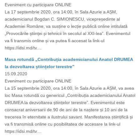
Eveniment cu participare ONLINE
La 17 septembrie 2020, ora 14:00, în Sala Azurie a AȘM,
academicianul Bogdan C. SIMIONESCU, vicepreședinte al
Academiei Române, va susține o lecție publică online intitulată
„Provocările științei și tehnicii în secolul al XXI-lea”. Evenimentul
va fi transmis online și va putea fi accesat la link-ul
https://idsi.md/tv....
Masa rotundă „Contribuția academicianului Anatol DRUMEA
la dezvoltarea științelor terestre”
15.09.2020
Eveniment cu participare ONLINE
La 15 septembrie 2020, ora 14:00, în Sala Azurie a AȘM, va avea
loc Masa rotundă cu genericul „Contribuția academicianului Anatol
DRUMEA la dezvoltarea științelor terestre”. Evenimentul este
consacrat aniversarii de 90 de ani de la naștere și 10 ani de la
trecerea în eternitate a ilustrului savant. Manifestarea științifică și
va fi transmisă online cu posibilitatea de accesare la link-ul
https://idsi.md/tv....