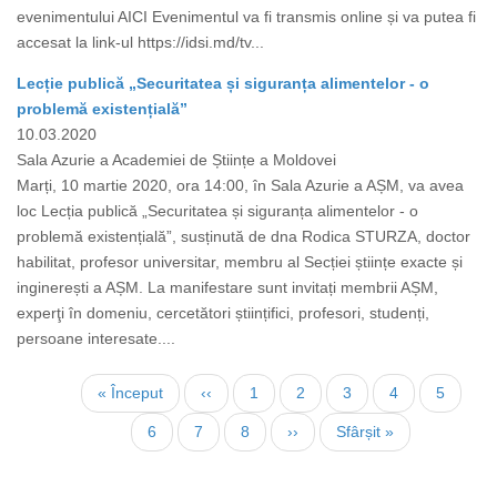
evenimentului AICI Evenimentul va fi transmis online și va putea fi
accesat la link-ul https://idsi.md/tv...
Lecție publică „Securitatea și siguranța alimentelor - o
problemă existențială”
10.03.2020
Sala Azurie a Academiei de Științe a Moldovei
Marți, 10 martie 2020, ora 14:00, în Sala Azurie a AȘM, va avea
loc Lecția publică „Securitatea și siguranța alimentelor - o
problemă existențială”, susținută de dna Rodica STURZA, doctor
habilitat, profesor universitar, membru al Secției științe exacte și
inginerești a AȘM. La manifestare sunt invitați membrii AȘM,
experţi în domeniu, cercetători științifici, profesori, studenți,
persoane interesate....
Pagination
First
« Început
Previous
‹‹
Page
1
Page
2
Page
3
Page
4
Page
5
page
page
Page
6
Current
7
Page
8
Next
››
Last
Sfârșit »
page
page
page