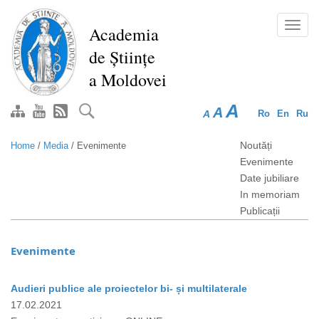
Skip
to
Toggl
Academia
main
navig
de Științe
content
a Moldovei
A
A
A
Ro
En
Ru
Noutăți
Home
/
Media
/
Evenimente
Evenimente
Date jubiliare
In memoriam
Publicații
Evenimente
Audieri publice ale proiectelor bi- și multilaterale
17.02.2021