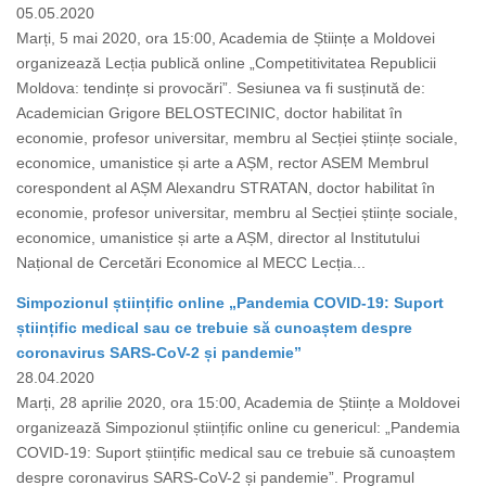
05.05.2020
Marți, 5 mai 2020, ora 15:00, Academia de Științe a Moldovei
organizează Lecția publică online „Competitivitatea Republicii
Moldova: tendințe si provocări”. Sesiunea va fi susținută de:
Academician Grigore BELOSTECINIC, doctor habilitat în
economie, profesor universitar, membru al Secției științe sociale,
economice, umanistice și arte a AȘM, rector ASEM Membrul
corespondent al AȘM Alexandru STRATAN, doctor habilitat în
economie, profesor universitar, membru al Secției științe sociale,
economice, umanistice și arte a AȘM, director al Institutului
Național de Cercetări Economice al MECC Lecția...
Simpozionul științific online „Pandemia COVID-19: Suport
științific medical sau ce trebuie să cunoaștem despre
coronavirus SARS-CoV-2 și pandemie”
28.04.2020
Marți, 28 aprilie 2020, ora 15:00, Academia de Științe a Moldovei
organizează Simpozionul științific online cu genericul: „Pandemia
COVID-19: Suport științific medical sau ce trebuie să cunoaștem
despre coronavirus SARS-CoV-2 și pandemie”. Programul