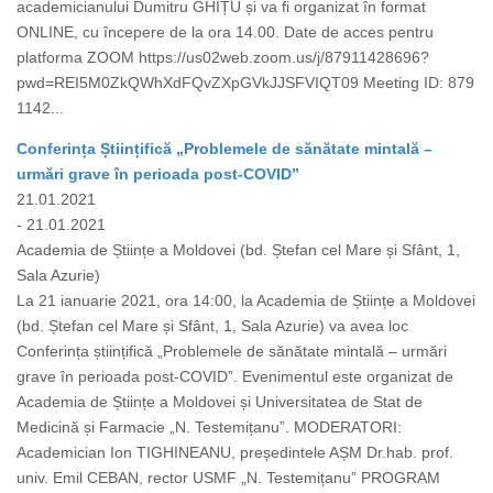
academicianului Dumitru GHIȚU și va fi organizat în format
ONLINE, cu începere de la ora 14.00. Date de acces pentru
platforma ZOOM https://us02web.zoom.us/j/87911428696?
pwd=REI5M0ZkQWhXdFQvZXpGVkJJSFVIQT09 Meeting ID: 879
1142...
Conferința Științifică „Problemele de sănătate mintală –
urmări grave în perioada post-COVID”
21.01.2021
- 21.01.2021
Academia de Științe a Moldovei (bd. Ștefan cel Mare și Sfânt, 1,
Sala Azurie)
La 21 ianuarie 2021, ora 14:00, la Academia de Științe a Moldovei
(bd. Ștefan cel Mare și Sfânt, 1, Sala Azurie) va avea loc
Conferința științifică „Problemele de sănătate mintală – urmări
grave în perioada post-COVID”. Evenimentul este organizat de
Academia de Științe a Moldovei și Universitatea de Stat de
Medicină și Farmacie „N. Testemițanu”. MODERATORI:
Academician Ion TIGHINEANU, președintele AȘM Dr.hab. prof.
univ. Emil CEBAN, rector USMF „N. Testemițanu” PROGRAM