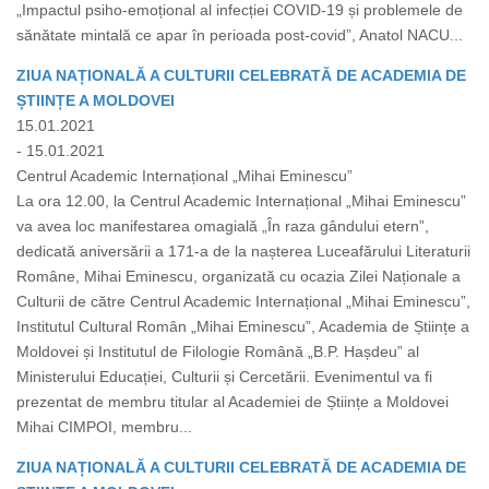
„Impactul psiho-emoțional al infecției COVID-19 și problemele de
sănătate mintală ce apar în perioada post-covid”, Anatol NACU...
ZIUA NAȚIONALĂ A CULTURII CELEBRATĂ DE ACADEMIA DE
ȘTIINȚE A MOLDOVEI
15.01.2021
- 15.01.2021
Centrul Academic Internațional „Mihai Eminescu”
La ora 12.00, la Centrul Academic Internațional „Mihai Eminescu”
va avea loc manifestarea omagială „În raza gândului etern”,
dedicată aniversării a 171-a de la nașterea Luceafărului Literaturii
Române, Mihai Eminescu, organizată cu ocazia Zilei Naționale a
Culturii de către Centrul Academic Internațional „Mihai Eminescu”,
Institutul Cultural Român „Mihai Eminescu”, Academia de Științe a
Moldovei și Institutul de Filologie Română „B.P. Hașdeu” al
Ministerului Educației, Culturii și Cercetării. Evenimentul va fi
prezentat de membru titular al Academiei de Științe a Moldovei
Mihai CIMPOI, membru...
ZIUA NAȚIONALĂ A CULTURII CELEBRATĂ DE ACADEMIA DE