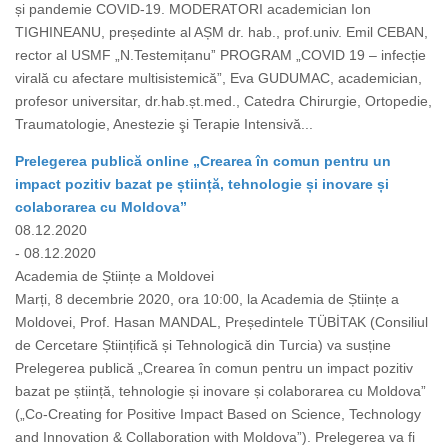
și pandemie COVID-19. MODERATORI academician Ion
TIGHINEANU, președinte al AȘM dr. hab., prof.univ. Emil CEBAN,
rector al USMF „N.Testemițanuˮ PROGRAM „COVID 19 – infecție
virală cu afectare multisistemică”, Eva GUDUMAC, academician,
profesor universitar, dr.hab.șt.med., Catedra Chirurgie, Ortopedie,
Traumatologie, Anestezie şi Terapie Intensivă...
Prelegerea publică online „Crearea în comun pentru un
impact pozitiv bazat pe știință, tehnologie și inovare și
colaborarea cu Moldova”
08.12.2020
- 08.12.2020
Academia de Științe a Moldovei
Marți, 8 decembrie 2020, ora 10:00, la Academia de Științe a
Moldovei, Prof. Hasan MANDAL, Președintele TÜBİTAK (Consiliul
de Cercetare Științifică și Tehnologică din Turcia) va susține
Prelegerea publică „Crearea în comun pentru un impact pozitiv
bazat pe știință, tehnologie și inovare și colaborarea cu Moldova”
(„Co-Creating for Positive Impact Based on Science, Technology
and Innovation & Collaboration with Moldova”). Prelegerea va fi