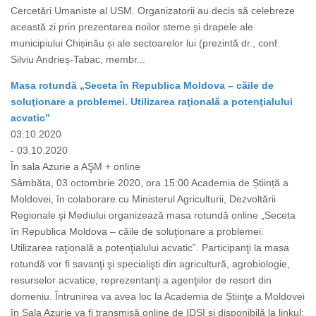
Cercetări Umaniste al USM. Organizatorii au decis să celebreze
această zi prin prezentarea noilor steme și drapele ale
municipiului Chișinău și ale sectoarelor lui (prezintă dr., conf.
Silviu Andrieș-Tabac, membr...
Masa rotundă „Seceta în Republica Moldova – căile de
soluţionare a problemei. Utilizarea raţională a potenţialului
acvatic”
03.10.2020
- 03.10.2020
În sala Azurie a AŞM + online
Sâmbăta, 03 octombrie 2020, ora 15:00 Academia de Știință a
Moldovei, în colaborare cu Ministerul Agriculturii, Dezvoltării
Regionale şi Mediului organizează masa rotundă online „Seceta
în Republica Moldova – căile de soluţionare a problemei.
Utilizarea raţională a potenţialului acvatic”. Participanţi la masa
rotundă vor fi savanţi şi specialişti din agricultură, agrobiologie,
resurselor acvatice, reprezentanţi a agenţiilor de resort din
domeniu. Întrunirea va avea loc la Academia de Știinţe a Moldovei
în Sala Azurie va fi transmisă online de IDSI şi disponibilă la linkul: