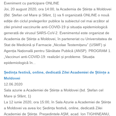
Eveniment cu participare ONLINE
Joi, 20 august 2020, ora 14:00, la Academia de Științe a Moldovei
(Bd. Ștefan cel Mare și Sfânt, 1) va fi organizată ONLINE o nouă
ediție din ciclul prelegerilor publice la subiectul cel mai arzător al
zilei privind vaccinurile anti-COVID-19 și situația epidemiologică
generată de virusul SARS-CoV-2. Evenimentul este organizat de
Academia de Științe a Moldovei, în parteneriat cu Universitatea de
Stat de Medicină și Farmacie „Nicolae Testemițanu” (USMF) și
Agenția Națională pentru Sănătate Publică (ANSP). PROGRAM 1.
„Vaccinuri anti-COVID-19: realizări și probleme. Situația
epidemiologică în...
Ședința festivă, online, dedicată Zilei Academiei de Științe a
Moldovei
12.06.2020
Sala azurie a Academiei de Științe a Moldovei (bd. Ștefan cel
Mare și Sfânt, 1)
La 12 iunie 2020, ora 15:00, în Sala Azurie a Academiei de Științe
a Moldovei va avea loc Ședința festivă, online, dedicată Zilei
Academiei de Științe. Președintele AȘM, acad. Ion TIGHINEANU,