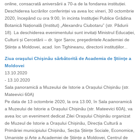
online, consacrată aniversării a 70-a de la fondarea instituției.
Deschiderea lucrărilor conferinței va avea loc vineri, 30 octombrie
2020, începând cu ora 9:00, în incinta Instituţiei Publice Grădina
Botanică Națională (Institut) „Alexandru Ciubotaru” (str. Pădurii
18). La deschiderea evenimentului sunt invitați Ministrul Educației,
Culturii și Cercetării – dr. Igor Șarov, preşedintele Academiei de
Științe a Moldovei, acad. Ion Tighineanu, directorii instituțiilor...
Ziua oraşului Chişinău sărbătorită de Academia de Ştiinţe a
Moldovei
13.10.2020
- 13.10.2020
Sala panoramică a Muzeului de Istorie a Orașului Chișinău (str.
Mateevici 60A)
Pe data de 13 octombrie 2020, la ora 13.00, în Sala panoramică
a Muzeului de Istorie a Orașului Chișinău (str. Mateevici 60A), va
avea loc un eveniment dedicat Zilei Orașului Chișinău organizat
de Muzeul de Istorie a Orașului Chișinău, Direcția Cultură a
Primăriei municipiului Chișinău, Secția Științe Sociale, Economice,
Umaniste și Arte a Academiei de Științe a Moldovei, Centrul de