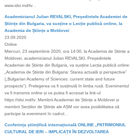
www.idsi.md/tv...
Academicianul Julian REVALSKI, Președintele Academiei de
Științe din Bulgaria, va susține o Lecție publică online, la
Academia de Științe a Moldovei
23.09.2020
Online
Miercuri, 23 septembrie 2020, ora 14:00, la Academia de Științe a
Moldovei, academicianul Julian REVALSKI, Președintele
Academiei de Științe din Bulgaria, va susține Lecția publică online:
„Academia de Științe din Bulgaria: Starea actuală și perspective”
(„Bulgarian Academy of Sciences: current state and future
prospects”). Prelegerea va fi susținută în limba rusă. Evenimentul
va fi transmis online și va putea fi accesat la link-ul
https://idsi.md/tv. Membrii Academiei de Științe a Moldovei și
membrii Secțiilor de Științe ale AȘM vor avea posibilitatea să
participe la eveniment în cadrul...
Conferința științifică internațională ONLINE „PATRIMONIUL
CULTURAL DE IERI – IMPLICAȚII ÎN DEZVOLTAREA