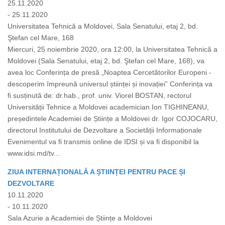
25.11.2020
- 25.11.2020
Universitatea Tehnică a Moldovei, Sala Senatului, etaj 2, bd.
Ştefan cel Mare, 168
Miercuri, 25 noiembrie 2020, ora 12:00, la Universitatea Tehnică a
Moldovei (Sala Senatului, etaj 2, bd. Ştefan cel Mare, 168), va
avea loc Conferința de presă „Noaptea Cercetătorilor Europeni -
descoperim împreună universul științei și inovației” Conferința va
fi susținută de: dr.hab., prof. univ. Viorel BOSTAN, rectorul
Universității Tehnice a Moldovei academician Ion TIGHINEANU,
președintele Academiei de Științe a Moldovei dr. Igor COJOCARU,
directorul Institutului de Dezvoltare a Societății Informaționale
Evenimentul va fi transmis online de IDSI și va fi disponibil la
www.idsi.md/tv...
ZIUA INTERNAȚIONALĂ A ȘTIINȚEI PENTRU PACE ȘI
DEZVOLTARE
10.11.2020
- 10.11.2020
Sala Azurie a Academiei de Științe a Moldovei