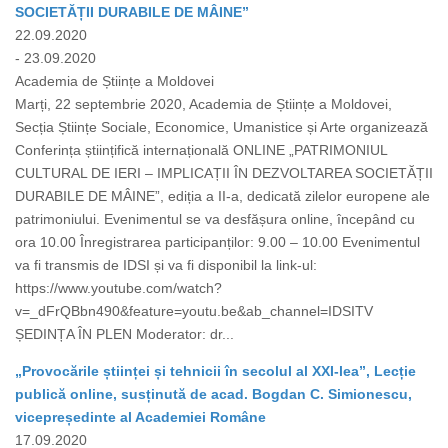
SOCIETĂȚII DURABILE DE MÂINE”
22.09.2020
- 23.09.2020
Academia de Științe a Moldovei
Marți, 22 septembrie 2020, Academia de Științe a Moldovei,
Secția Științe Sociale, Economice, Umanistice și Arte organizează
Conferința științifică internațională ONLINE „PATRIMONIUL
CULTURAL DE IERI – IMPLICAȚII ÎN DEZVOLTAREA SOCIETĂȚII
DURABILE DE MÂINE”, ediția a II-a, dedicată zilelor europene ale
patrimoniului. Evenimentul se va desfășura online, începând cu
ora 10.00 Înregistrarea participanților: 9.00 – 10.00 Evenimentul
va fi transmis de IDSI și va fi disponibil la link-ul:
https://www.youtube.com/watch?
v=_dFrQBbn490&feature=youtu.be&ab_channel=IDSITV
ȘEDINȚA ÎN PLEN Moderator: dr...
„Provocările științei și tehnicii în secolul al XXI-lea”, Lecție
publică online, susținută de acad. Bogdan C. Simionescu,
vicepreședinte al Academiei Române
17.09.2020