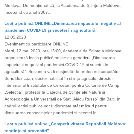
Moldova. De menționat că, la Academia de Științe a Moldovei,
începând cu anul 2007...
Lecția publică ONLINE „Diminuarea impactului negativ al
pandemiei COVID-19 și secetei în agricultură”
12.05.2020
Eveniment cu participare ONLINE
Marți, 12 mai 2020, ora 15:00, Academia de Științe a Moldovei
organizează lecția publică online cu genericul „Diminuarea
impactului negativ al pandemiei COVID-19 și secetei în
agricultură”. Sesiunea va fi susținută de profesorul cercetător
Boris Boincean, doctor habilitat în științe agricole, director
interimar al Institutului de Cercetări pentru Culturile de Câmp
„Selecția”, profesor la Catedra de Științe ale Naturii și
Agroecologie a Universității de Stat „Alecu Russo” din Bălți. În
cadrul lecției publice vor fi discutate atât măsuri pentru
diminuarea consecințelor pandemiei și secetei în...
Lecția publică online „Competitivitatea Republicii Moldova:
tendințe si provocări”