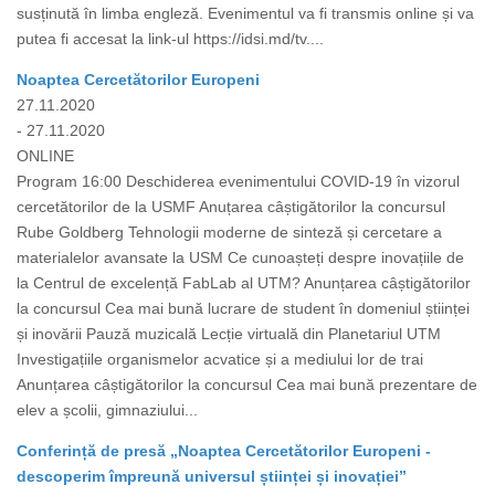
susținută în limba engleză. Evenimentul va fi transmis online și va
putea fi accesat la link-ul https://idsi.md/tv....
Noaptea Cercetătorilor Europeni
27.11.2020
- 27.11.2020
ONLINE
Program 16:00 Deschiderea evenimentului COVID-19 în vizorul
cercetătorilor de la USMF Anuțarea câștigătorilor la concursul
Rube Goldberg Tehnologii moderne de sinteză și cercetare a
materialelor avansate la USM Ce cunoașteți despre inovațiile de
la Centrul de excelență FabLab al UTM? Anunțarea câștigătorilor
la concursul Cea mai bună lucrare de student în domeniul științei
și inovării Pauză muzicală Lecție virtuală din Planetariul UTM
Investigațiile organismelor acvatice și a mediului lor de trai
Anunțarea câștigătorilor la concursul Cea mai bună prezentare de
elev a școlii, gimnaziului...
Conferință de presă „Noaptea Cercetătorilor Europeni -
descoperim împreună universul științei și inovației”