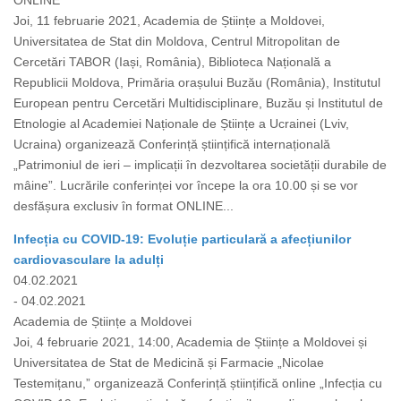
ONLINE
Joi, 11 februarie 2021, Academia de Științe a Moldovei,
Universitatea de Stat din Moldova, Centrul Mitropolitan de
Cercetări TABOR (Iași, România), Biblioteca Națională a
Republicii Moldova, Primăria orașului Buzău (România), Institutul
European pentru Cercetări Multidisciplinare, Buzău și Institutul de
Etnologie al Academiei Naționale de Științe a Ucrainei (Lviv,
Ucraina) organizează Conferință științifică internațională
„Patrimoniul de ieri – implicații în dezvoltarea societății durabile de
mâine”. Lucrările conferinței vor începe la ora 10.00 și se vor
desfășura exclusiv în format ONLINE...
Infecția cu COVID-19: Evoluție particulară a afecțiunilor
cardiovasculare la adulți
04.02.2021
- 04.02.2021
Academia de Științe a Moldovei
Joi, 4 februarie 2021, 14:00, Academia de Științe a Moldovei și
Universitatea de Stat de Medicină și Farmacie „Nicolae
Testemițanu,” organizează Conferință științifică online „Infecția cu