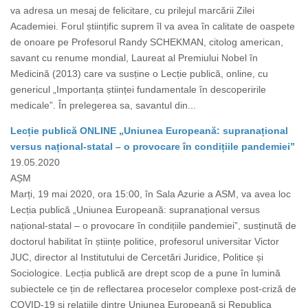
va adresa un mesaj de felicitare, cu prilejul marcării Zilei
Academiei. Forul științific suprem îl va avea în calitate de oaspete
de onoare pe Profesorul Randy SCHEKMAN, citolog american,
savant cu renume mondial, Laureat al Premiului Nobel în
Medicină (2013) care va susține o Lecție publică, online, cu
genericul „Importanța științei fundamentale în descoperirile
medicale”. În prelegerea sa, savantul din...
Lecție publică ONLINE „Uniunea Europeană: supranațional
versus național-statal – o provocare în condițiile pandemiei”
19.05.2020
AȘM
Marți, 19 mai 2020, ora 15:00, în Sala Azurie a ASM, va avea loc
Lecția publică „Uniunea Europeană: supranațional versus
național-statal – o provocare în condițiile pandemiei”, susținută de
doctorul habilitat în științe politice, profesorul universitar Victor
JUC, director al Institutului de Cercetări Juridice, Politice și
Sociologice. Lecția publică are drept scop de a pune în lumină
subiectele ce țin de reflectarea proceselor complexe post-criză de
COVID-19 și relațiile dintre Uniunea Europeană și Republica