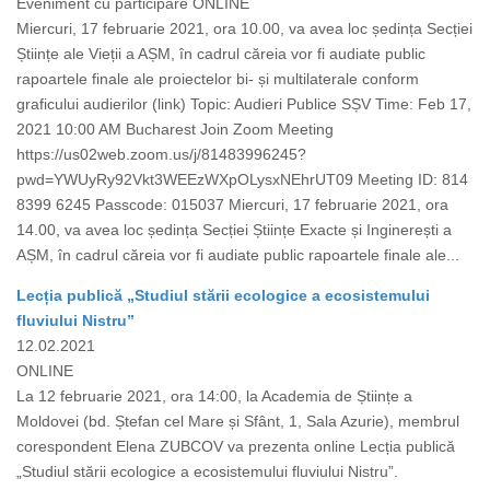
Eveniment cu participare ONLINE
Miercuri, 17 februarie 2021, ora 10.00, va avea loc ședința Secției
Științe ale Vieții a AȘM, în cadrul căreia vor fi audiate public
rapoartele finale ale proiectelor bi- și multilaterale conform
graficului audierilor (link) Topic: Audieri Publice SȘV Time: Feb 17,
2021 10:00 AM Bucharest Join Zoom Meeting
https://us02web.zoom.us/j/81483996245?
pwd=YWUyRy92Vkt3WEEzWXpOLysxNEhrUT09 Meeting ID: 814
8399 6245 Passcode: 015037 Miercuri, 17 februarie 2021, ora
14.00, va avea loc ședința Secției Științe Exacte și Inginerești a
AȘM, în cadrul căreia vor fi audiate public rapoartele finale ale...
Lecția publică „Studiul stării ecologice a ecosistemului
fluviului Nistru”
12.02.2021
ONLINE
La 12 februarie 2021, ora 14:00, la Academia de Științe a
Moldovei (bd. Ștefan cel Mare și Sfânt, 1, Sala Azurie), membrul
corespondent Elena ZUBCOV va prezenta online Lecția publică
„Studiul stării ecologice a ecosistemului fluviului Nistru”.