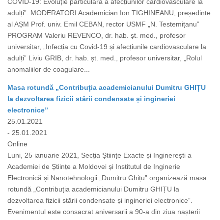
COVID-19: Evoluție particulară a afecțiunilor cardiovasculare la
adulți”. MODERATORI Academician Ion TIGHINEANU, președinte
al AȘM Prof. univ. Emil CEBAN, rector USMF „N. Testemițanu”
PROGRAM Valeriu REVENCO, dr. hab. șt. med., profesor
universitar, „Infecția cu Covid-19 și afecțiunile cardiovasculare la
adulți” Liviu GRIB, dr. hab. șt. med., profesor universitar, „Rolul
anomaliilor de coagulare...
Masa rotundă „Contribuția academicianului Dumitru GHIȚU
la dezvoltarea fizicii stării condensate și ingineriei
electronice”
25.01.2021
- 25.01.2021
Online
Luni, 25 ianuarie 2021, Secția Științe Exacte și Inginerești a
Academiei de Științe a Moldovei și Institutul de Inginerie
Electronică și Nanotehnologii „Dumitru Ghițu” organizează masa
rotundă „Contribuția academicianului Dumitru GHIȚU la
dezvoltarea fizicii stării condensate și ingineriei electronice”.
Evenimentul este consacrat aniversarii a 90-a din ziua nașterii