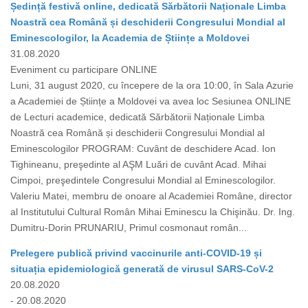
Ședință festivă online, dedicată Sărbătorii Naționale Limba
Noastră cea Română și deschiderii Congresului Mondial al
Eminescologilor, la Academia de Științe a Moldovei
31.08.2020
Eveniment cu participare ONLINE
Luni, 31 august 2020, cu începere de la ora 10:00, în Sala Azurie
a Academiei de Științe a Moldovei va avea loc Sesiunea ONLINE
de Lecturi academice, dedicată Sărbătorii Naționale Limba
Noastră cea Română și deschiderii Congresului Mondial al
Eminescologilor PROGRAM: Cuvânt de deschidere Acad. Ion
Tighineanu, preşedinte al AŞM Luări de cuvânt Acad. Mihai
Cimpoi, preşedintele Congresului Mondial al Eminescologilor.
Valeriu Matei, membru de onoare al Academiei Române, director
al Institutului Cultural Român Mihai Eminescu la Chişinău. Dr. Ing.
Dumitru-Dorin PRUNARIU, Primul cosmonaut român...
Prelegere publică privind vaccinurile anti-COVID-19 și
situația epidemiologică generată de virusul SARS-CoV-2
20.08.2020
- 20.08.2020