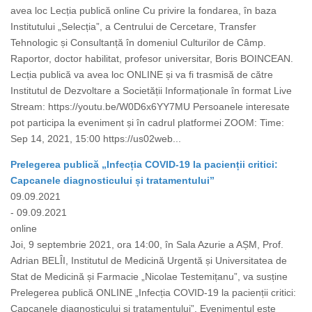
avea loc Lecția publică online Cu privire la fondarea, în baza
Institutului „Selecția”, a Centrului de Cercetare, Transfer
Tehnologic și Consultanță în domeniul Culturilor de Câmp.
Raportor, doctor habilitat, profesor universitar, Boris BOINCEAN.
Lecția publică va avea loc ONLINE și va fi trasmisă de către
Institutul de Dezvoltare a Societății Informaționale în format Live
Stream: https://youtu.be/W0D6x6YY7MU Persoanele interesate
pot participa la eveniment și în cadrul platformei ZOOM: Time:
Sep 14, 2021, 15:00 https://us02web...
Prelegerea publică „Infecția COVID-19 la pacienții critici:
Capcanele diagnosticului și tratamentului”
09.09.2021
- 09.09.2021
online
Joi, 9 septembrie 2021, ora 14:00, în Sala Azurie a AȘM, Prof.
Adrian BELÎI, Institutul de Medicină Urgentă și Universitatea de
Stat de Medicină și Farmacie „Nicolae Testemițanu”, va susține
Prelegerea publică ONLINE „Infecția COVID-19 la pacienții critici:
Capcanele diagnosticului și tratamentului”. Evenimentul este