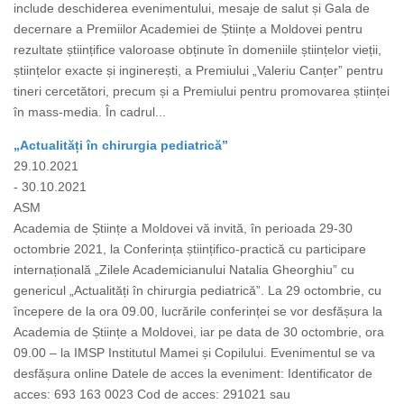
include deschiderea evenimentului, mesaje de salut și Gala de
decernare a Premiilor Academiei de Științe a Moldovei pentru
rezultate științifice valoroase obținute în domeniile științelor vieții,
științelor exacte și inginerești, a Premiului „Valeriu Canțer” pentru
tineri cercetători, precum și a Premiului pentru promovarea științei
în mass-media. În cadrul...
„Actualități în chirurgia pediatrică”
29.10.2021
- 30.10.2021
ASM
Academia de Științe a Moldovei vă invită, în perioada 29-30
octombrie 2021, la Conferința științifico-practică cu participare
internațională „Zilele Academicianului Natalia Gheorghiu” cu
genericul „Actualități în chirurgia pediatrică”. La 29 octombrie, cu
începere de la ora 09.00, lucrările conferinței se vor desfășura la
Academia de Științe a Moldovei, iar pe data de 30 octombrie, ora
09.00 – la IMSP Institutul Mamei și Copilului. Evenimentul se va
desfășura online Datele de acces la eveniment: Identificator de
acces: 693 163 0023 Cod de acces: 291021 sau