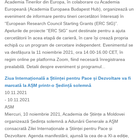
Academia Tinerilor din Europa, în colaborare cu Academia
Europeană (Academia Europaea Budapest Hub), organizează un
eveniment de informare pentru tineri cercetători înteresați în
“European Research Council Starting Grants (ERC StG)”.
Apelurile de proiecte “ERC StG” sunt destinate pentru a ajuta
cercetătorii în acea etapă de carieră, în care își crează propria
echipă cu un program de cercetare independent. Evenimentul se
va desfășura la 11 noiembrie 2021, ora 14.00-16.00 CET, în
regim online pe platforma Zoom, fiind necesară înregistrarea
prealabilă. Detalii despre eveniment și programul...
Ziua Internațională a Științei pentru Pace și Dezvoltare va fi
marcată la AȘM printr-o Ședință solemnă
10.11.2021
- 10.11.2021
ASM
Miercuri, 10 noiembrie 2021, Academia de Științe a Moldovei
organizează Ședința solemnă a Adunării Generale a AŞM
consacrată Zilei Internaționale a Științei pentru Pace și
Dezvoltare. Agenda manifestării, ajunsă la cea de-a XI-a ediție,