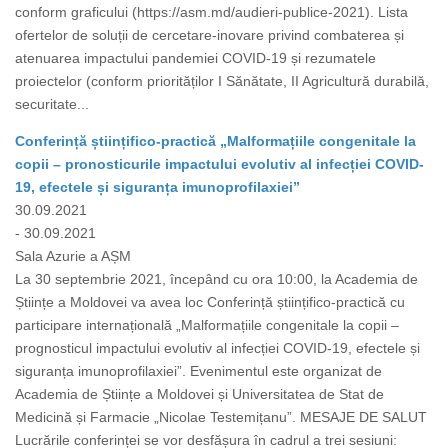
conform graficului (https://asm.md/audieri-publice-2021). Lista
ofertelor de soluții de cercetare-inovare privind combaterea și
atenuarea impactului pandemiei COVID-19 și rezumatele
proiectelor (conform priorităților I Sănătate, II Agricultură durabilă,
securitate...
Conferință științifico-practică „Malformațiile congenitale la
copii – pronosticurile impactului evolutiv al infecției COVID-
19, efectele și siguranța imunoprofilaxiei”
30.09.2021
- 30.09.2021
Sala Azurie a AȘM
La 30 septembrie 2021, începând cu ora 10:00, la Academia de
Științe a Moldovei va avea loc Conferință științifico-practică cu
participare internațională „Malformațiile congenitale la copii –
prognosticul impactului evolutiv al infecției COVID-19, efectele și
siguranța imunoprofilaxiei”. Evenimentul este organizat de
Academia de Științe a Moldovei și Universitatea de Stat de
Medicină și Farmacie „Nicolae Testemițanu”. MESAJE DE SALUT
Lucrările conferinței se vor desfășura în cadrul a trei sesiuni: