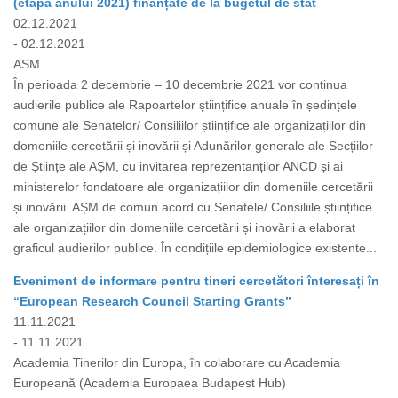
(etapa anului 2021) finanțate de la bugetul de stat
02.12.2021
- 02.12.2021
ASM
În perioada 2 decembrie – 10 decembrie 2021 vor continua
audierile publice ale Rapoartelor științifice anuale în ședințele
comune ale Senatelor/ Consiliilor științifice ale organizațiilor din
domeniile cercetării și inovării și Adunărilor generale ale Secțiilor
de Științe ale AȘM, cu invitarea reprezentanților ANCD și ai
ministerelor fondatoare ale organizațiilor din domeniile cercetării
și inovării. AȘM de comun acord cu Senatele/ Consiliile științifice
ale organizațiilor din domeniile cercetării și inovării a elaborat
graficul audierilor publice. În condițiile epidemiologice existente...
Eveniment de informare pentru tineri cercetători înteresați în
“European Research Council Starting Grants”
11.11.2021
- 11.11.2021
Academia Tinerilor din Europa, în colaborare cu Academia
Europeană (Academia Europaea Budapest Hub)