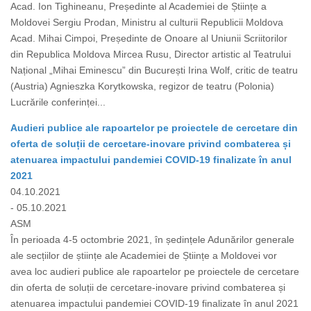
Acad. Ion Tighineanu, Președinte al Academiei de Științe a
Moldovei Sergiu Prodan, Ministru al culturii Republicii Moldova
Acad. Mihai Cimpoi, Președinte de Onoare al Uniunii Scriitorilor
din Republica Moldova Mircea Rusu, Director artistic al Teatrului
Național „Mihai Eminescu” din București Irina Wolf, critic de teatru
(Austria) Agnieszka Korytkowska, regizor de teatru (Polonia)
Lucrările conferinței...
Audieri publice ale rapoartelor pe proiectele de cercetare din
oferta de soluții de cercetare-inovare privind combaterea și
atenuarea impactului pandemiei COVID-19 finalizate în anul
2021
04.10.2021
- 05.10.2021
ASM
În perioada 4-5 octombrie 2021, în ședințele Adunărilor generale
ale secțiilor de științe ale Academiei de Științe a Moldovei vor
avea loc audieri publice ale rapoartelor pe proiectele de cercetare
din oferta de soluții de cercetare-inovare privind combaterea și
atenuarea impactului pandemiei COVID-19 finalizate în anul 2021