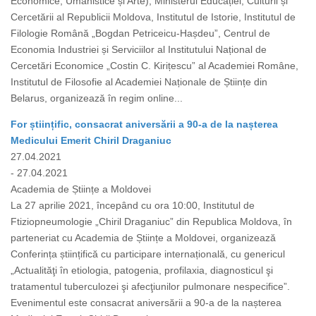
Economice, Umanistice și Arte), Ministerul Educației, Culturii și
Cercetării al Republicii Moldova, Institutul de Istorie, Institutul de
Filologie Română „Bogdan Petriceicu-Hașdeu”, Centrul de
Economia Industriei și Serviciilor al Institutului Național de
Cercetări Economice „Costin C. Kirițescu” al Academiei Române,
Institutul de Filosofie al Academiei Naționale de Științe din
Belarus, organizează în regim online...
For științific, consacrat aniversării a 90-a de la nașterea
Medicului Emerit Chiril Draganiuc
27.04.2021
- 27.04.2021
Academia de Științe a Moldovei
La 27 aprilie 2021, începând cu ora 10:00, Institutul de
Ftiziopneumologie „Chiril Draganiuc” din Republica Moldova, în
parteneriat cu Academia de Științe a Moldovei, organizează
Conferința științifică cu participare internațională, cu genericul
„Actualităţi în etiologia, patogenia, profilaxia, diagnosticul şi
tratamentul tuberculozei şi afecţiunilor pulmonare nespecifice”.
Evenimentul este consacrat aniversării a 90-a de la nașterea