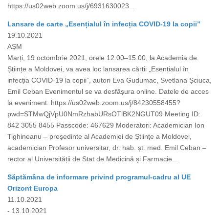
https://us02web.zoom.us/j/6931630023...
Lansare de carte „Esențialul în infecția COVID-19 la copii”
19.10.2021
AȘM
Marți, 19 octombrie 2021, orele 12.00–15.00, la Academia de
Științe a Moldovei, va avea loc lansarea cărții „Esențialul în
infecția COVID-19 la copii”, autori Eva Gudumac, Svetlana Șciuca,
Emil Ceban Evenimentul se va desfășura online. Datele de acces
la eveniment: https://us02web.zoom.us/j/84230558455?
pwd=STMwQjVpU0NmRzhabURsOTlBK2NGUT09 Meeting ID:
842 3055 8455 Passcode: 467629 Moderatori: Academician Ion
Tighineanu – președinte al Academiei de Științe a Moldovei,
academician Profesor universitar, dr. hab. șt. med. Emil Ceban –
rector al Universității de Stat de Medicină și Farmacie...
Săptămâna de informare privind programul-cadru al UE
Orizont Europa
11.10.2021
- 13.10.2021