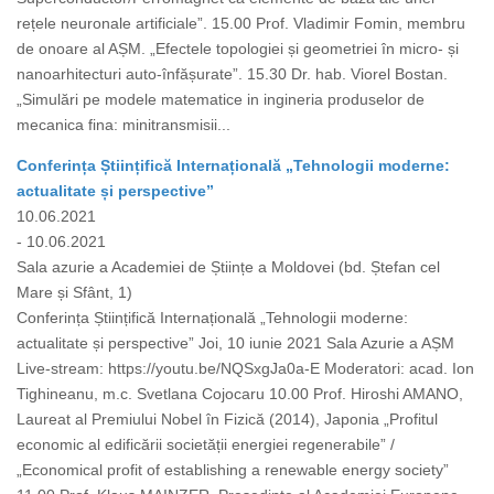
rețele neuronale artificiale”. 15.00 Prof. Vladimir Fomin, membru
de onoare al AȘM. „Efectele topologiei și geometriei în micro- și
nanoarhitecturi auto-înfășurate”. 15.30 Dr. hab. Viorel Bostan.
„Simulări pe modele matematice in ingineria produselor de
mecanica fina: minitransmisii...
Conferința Științifică Internațională „Tehnologii moderne:
actualitate și perspective”
10.06.2021
- 10.06.2021
Sala azurie a Academiei de Științe a Moldovei (bd. Ștefan cel
Mare și Sfânt, 1)
Conferința Științifică Internațională „Tehnologii moderne:
actualitate și perspective” Joi, 10 iunie 2021 Sala Azurie a AȘM
Live-stream: https://youtu.be/NQSxgJa0a-E Moderatori: acad. Ion
Tighineanu, m.c. Svetlana Cojocaru 10.00 Prof. Hiroshi AMANO,
Laureat al Premiului Nobel în Fizică (2014), Japonia „Profitul
economic al edificării societății energiei regenerabile” /
„Economical profit of establishing a renewable energy society”