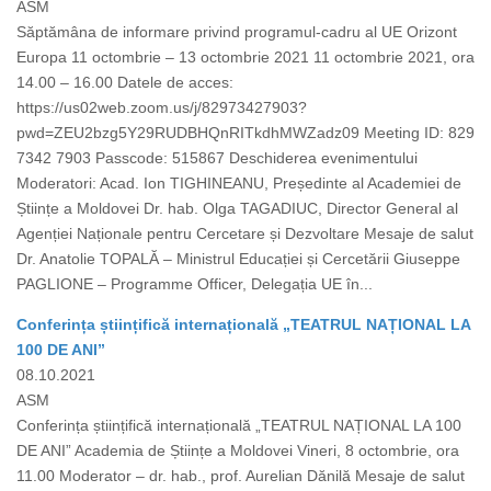
ASM
Săptămâna de informare privind programul-cadru al UE Orizont
Europa 11 octombrie – 13 octombrie 2021 11 octombrie 2021, ora
14.00 – 16.00 Datele de acces:
https://us02web.zoom.us/j/82973427903?
pwd=ZEU2bzg5Y29RUDBHQnRITkdhMWZadz09 Meeting ID: 829
7342 7903 Passcode: 515867 Deschiderea evenimentului
Moderatori: Acad. Ion TIGHINEANU, Președinte al Academiei de
Științe a Moldovei Dr. hab. Olga TAGADIUC, Director General al
Agenției Naționale pentru Cercetare și Dezvoltare Mesaje de salut
Dr. Anatolie TOPALĂ – Ministrul Educației și Cercetării Giuseppe
PAGLIONE – Programme Officer, Delegația UE în...
Conferința științifică internațională „TEATRUL NAȚIONAL LA
100 DE ANI”
08.10.2021
ASM
Conferința științifică internațională „TEATRUL NAȚIONAL LA 100
DE ANI” Academia de Științe a Moldovei Vineri, 8 octombrie, ora
11.00 Moderator – dr. hab., prof. Aurelian Dănilă Mesaje de salut