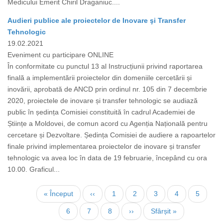
Medicului Emerit Chiril Draganiuc....
Audieri publice ale proiectelor de Inovare şi Transfer
Tehnologic
19.02.2021
Eveniment cu participare ONLINE
În conformitate cu punctul 13 al Instrucțiunii privind raportarea
finală a implementării proiectelor din domeniile cercetării și
inovării, aprobată de ANCD prin ordinul nr. 105 din 7 decembrie
2020, proiectele de inovare și transfer tehnologic se audiază
public în ședința Comisiei constituită în cadrul Academiei de
Științe a Moldovei, de comun acord cu Agenția Națională pentru
cercetare și Dezvoltare. Ședința Comisiei de audiere a rapoartelor
finale privind implementarea proiectelor de inovare și transfer
tehnologic va avea loc în data de 19 februarie, începând cu ora
10.00. Graficul...
Pagination
First
« Început
Previous
‹‹
Page
1
Page
2
Page
3
Page
4
Page
5
page
page
Current
6
Page
7
Page
8
Next
››
Last
Sfârșit »
page
page
page