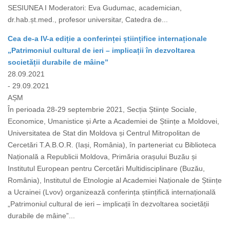
SESIUNEA I Moderatori: Eva Gudumac, academician,
dr.hab.șt.med., profesor universitar, Catedra de...
Cea de-a IV-a ediție a conferinței științifice internaționale
„Patrimoniul cultural de ieri – implicații în dezvoltarea
societății durabile de mâine”
28.09.2021
- 29.09.2021
AȘM
În perioada 28-29 septembrie 2021, Secția Științe Sociale,
Economice, Umanistice și Arte a Academiei de Științe a Moldovei,
Universitatea de Stat din Moldova și Centrul Mitropolitan de
Cercetări T.A.B.O.R. (Iași, România), în parteneriat cu Biblioteca
Națională a Republicii Moldova, Primăria orașului Buzău și
Institutul European pentru Cercetări Multidisciplinare (Buzău,
România), Institutul de Etnologie al Academiei Naționale de Științe
a Ucrainei (Lvov) organizează conferința științifică internațională
„Patrimoniul cultural de ieri – implicații în dezvoltarea societății
durabile de mâine”...