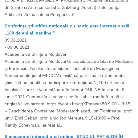
11.00 Prof. Klaus MAINZER, Președinte al Academiei Europene
de Științe și Arte (cu sediul la Salzburg, Austria) „Inteligența
Artificială: Actualitate și Perspective”...
Conferința științifică națională cu participare internațională
„100 de ani ai Insulinei”
09.06.2021
- 09.06.2021
Academia de Științe a Moldovei
Academia de Științe a Moldovei Universitatea de Stat de Medicină
și Farmacie „Nicolae Testemițanu” Institutul de Fiziologie și
Sanocreatologie al MECC Vă invită să participați la Conferința
științifică națională cu participare internațională „100 de ani ai
Insulinei” care se va desfășura în format ONLINE în ziua de 9
iunie 2021 Comunicările se vor ține în limbile română, rusă și
engleză Live-stream: https://youtu.be/ggXPmaxasB0 9:00 – 9:15
– Deschiderea Conferinței Moderatori: acad. Ion Tighineanu, prof.
univ. Emil Ceban, prof. univ. Ion Mereuță 9:15-10:00 – Prof.
Randy Schekman, laureat al...
Simpozionul internațional online „STUDIUL ARTELOR ÎN