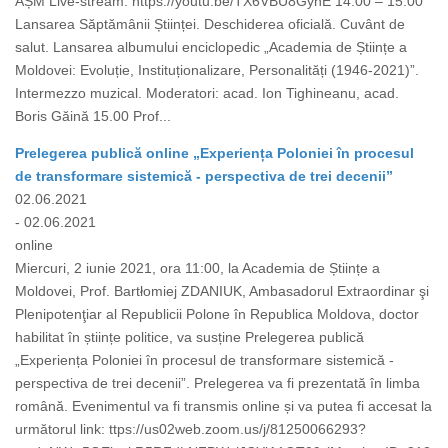
AȘM Live-stream: https://youtu.be/TX6VBU8GyhE 14.00 – 15.00
Lansarea Săptămânii Științei. Deschiderea oficială. Cuvânt de
salut. Lansarea albumului enciclopedic „Academia de Științe a
Moldovei: Evoluție, Instituționalizare, Personalități (1946-2021)”.
Intermezzo muzical. Moderatori: acad. Ion Tighineanu, acad.
Boris Găină 15.00 Prof...
Prelegerea publică online „Experiența Poloniei în procesul
de transformare sistemică - perspectiva de trei decenii”
02.06.2021
- 02.06.2021
online
Miercuri, 2 iunie 2021, ora 11:00, la Academia de Științe a
Moldovei, Prof. Bartłomiej ZDANIUK, Ambasadorul Extraordinar şi
Plenipotenţiar al Republicii Polone în Republica Moldova, doctor
habilitat în științe politice, va susține Prelegerea publică
„Experiența Poloniei în procesul de transformare sistemică -
perspectiva de trei decenii”. Prelegerea va fi prezentată în limba
română. Evenimentul va fi transmis online și va putea fi accesat la
următorul link: ttps://us02web.zoom.us/j/81250066293?