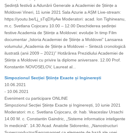
Ședință festivă a Adunării Generale a Academiei de Științe a
Moldovei Vineri, 11 iunie 2021 Sala Azurie a AȘM Live-stream:
https://youtu.be/Lj_sTqDXyAw Moderatori: acad. Ion Tighineanu,
m.c. Svetlana Cojocaru 10.00 – 12.00 Deschiderea ședinței
festive Academia de Științe a Moldovei: evoluție în timp Film
documentar „Istoria Academiei de Științe a Moldovei” Lansarea
volumului „Academia de Științe a Moldovei – Sinteză cronologică
ilustrată (anii 2009 – 2021)” Hotărârea Prezidiului Academiei de
Științe a Moldovei cu privire la diplome aniversare. 12.00 Prof.
Konstantin NOVOSELOV, Laureat al...
Simpozionul Secției Științe Exacte și Inginerești
10.06.2021
- 10.06.2021
Eveniment cu participare ONLINE
Simpozionul Secției Științe Exacte și Inginerești, 10 iunie 2021
Moderatori: m.c. Svetlana Cojocaru, dr. hab. Veaceslav Ursachi
14.00 M. c. Constantin Gaindric, „Sisteme informatice inteligente
în medicină”. 14.30 Acad. Anatolie Sidorenko, „Nanostructuri
Superconductor/Ferromagnet ca elemente de bază ale unei