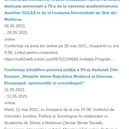
dedicata aniversarii a 75-a de la nasterea academicianului
Aurelian GULEA si de la fondarea Universitatii de Stat din
Moldova
26.05.2021
- 26.05.2021
online
Conferința va avea loc online pe 26 mai 2021, începând cu ora
9.00. Linkul pentru conectare:
https://us02web.zoom.us/j/89752228666 Invitaţia-Program...
Conferinţa științifico-practică (ediția a XV-a) dedicată Zilei
Europei „Relațiile dintre Republica Moldova și Uniunea
Europeană: oportunități și constrângeri”
11.05.2021
- 11.05.2021
online
Marți, 11 mai 2021, cu începere de la ora 10.00, Institutul de
Cercetări Juridice, Politice și Sociologice în colaborare cu
Academia de Științe a Moldovei (Secția Științe Sociale,