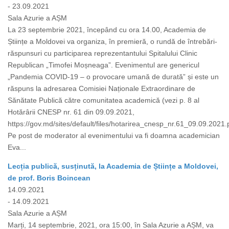
- 23.09.2021
Sala Azurie a AȘM
La 23 septembrie 2021, începând cu ora 14.00, Academia de
Științe a Moldovei va organiza, în premieră, o rundă de întrebări-
răspunsuri cu participarea reprezentantului Spitalului Clinic
Republican „Timofei Moșneaga”. Evenimentul are genericul
„Pandemia COVID-19 – o provocare umană de durată” și este un
răspuns la adresarea Comisiei Naționale Extraordinare de
Sănătate Publică către comunitatea academică (vezi p. 8 al
Hotărârii CNESP nr. 61 din 09.09.2021,
https://gov.md/sites/default/files/hotarirea_cnesp_nr.61_09.09.2021.p
Pe post de moderator al evenimentului va fi doamna academician
Eva...
Lecția publică, susținută, la Academia de Științe a Moldovei,
de prof. Boris Boincean
14.09.2021
- 14.09.2021
Sala Azurie a AȘM
Marți, 14 septembrie, 2021, ora 15:00, în Sala Azurie a AȘM, va