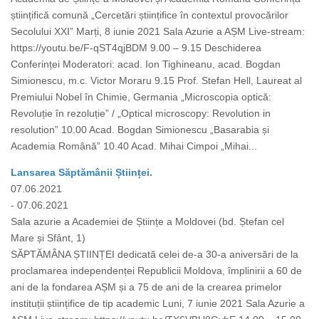
științifică comună „Cercetări științifice în contextul provocărilor
Secolului XXI” Marți, 8 iunie 2021 Sala Azurie a AȘM Live-stream:
https://youtu.be/F-qST4qjBDM 9.00 – 9.15 Deschiderea
Conferinței Moderatori: acad. Ion Tighineanu, acad. Bogdan
Simionescu, m.c. Victor Moraru 9.15 Prof. Stefan Hell, Laureat al
Premiului Nobel în Chimie, Germania „Microscopia optică:
Revoluție în rezoluție” / „Optical microscopy: Revolution in
resolution” 10.00 Acad. Bogdan Simionescu „Basarabia și
Academia Română” 10.40 Acad. Mihai Cimpoi „Mihai...
Lansarea Săptămânii Științei.
07.06.2021
- 07.06.2021
Sala azurie a Academiei de Științe a Moldovei (bd. Ștefan cel
Mare și Sfânt, 1)
SĂPTĂMÂNA ȘTIINȚEI dedicată celei de-a 30-a aniversări de la
proclamarea independenței Republicii Moldova, împlinirii a 60 de
ani de la fondarea AȘM și a 75 de ani de la crearea primelor
instituții științifice de tip academic Luni, 7 iunie 2021 Sala Azurie a