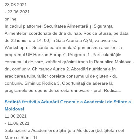
23.06.2021
- 23.06.2021
online
In cadrul platformei Securitatea Alimentară și Siguranța
Alimentelor, coordonate de dna dr. hab. Rodica Sturza, pe data
de 23 iunie, ora 14. 00, in Sala Azurie a AȘM, va avea loc
Workshop-ul "Securitatea alimentară prin prisma asocierii la
programul UE Horizon Europe". Program: 1. Particularitățile
consumului de sare, zahăr și grăsimi trans în Republica Moldova -
dr., conf.univ. Chirsanov Aurica 2. Abordări nutriționale în
eradicarea tulburărilor corelate consumului de gluten - dr.,
conf.univ. Siminiuc Rodica 3. Oportunități de aderare la
programele europene de cercetare-inovare - prof. Rodica...
Ședință festivă a Adunării Generale a Academiei de Științe a
Moldovei
11.06.2021
- 11.06.2021
Sala azurie a Academiei de Științe a Moldovei (bd. Ștefan cel
Mare și Sfânt, 1)