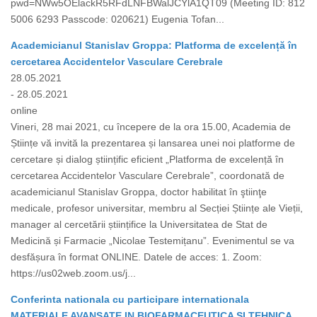
pwd=NWw5OElackR5RFdLNFBWalJCYlA1QT09 (Meeting ID: 812
5006 6293 Passcode: 020621) Eugenia Tofan...
Academicianul Stanislav Groppa: Platforma de excelență în
cercetarea Accidentelor Vasculare Cerebrale
28.05.2021
- 28.05.2021
online
Vineri, 28 mai 2021, cu începere de la ora 15.00, Academia de
Științe vă invită la prezentarea și lansarea unei noi platforme de
cercetare și dialog științific eficient „Platforma de excelență în
cercetarea Accidentelor Vasculare Cerebrale”, coordonată de
academicianul Stanislav Groppa, doctor habilitat în ştiinţe
medicale, profesor universitar, membru al Secției Științe ale Vieții,
manager al cercetării științifice la Universitatea de Stat de
Medicină și Farmacie „Nicolae Testemițanu”. Evenimentul se va
desfășura în format ONLINE. Datele de acces: 1. Zoom:
https://us02web.zoom.us/j...
Conferinta nationala cu participare internationala
MATERIALE AVANSATE IN BIOFARMACEUTICA SI TEHNICA,