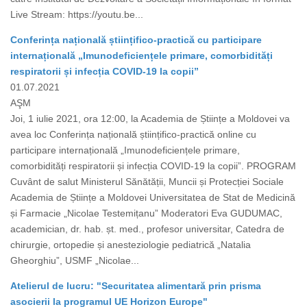
Live Stream: https://youtu.be...
Conferința națională științifico-practică cu participare
internațională „Imunodeficiențele primare, comorbidități
respiratorii și infecția COVID-19 la copii”
01.07.2021
AŞM
Joi, 1 iulie 2021, ora 12:00, la Academia de Științe a Moldovei va
avea loc Conferința națională științifico-practică online cu
participare internațională „Imunodeficiențele primare,
comorbidități respiratorii și infecția COVID-19 la copii”. PROGRAM
Cuvânt de salut Ministerul Sănătății, Muncii și Protecției Sociale
Academia de Științe a Moldovei Universitatea de Stat de Medicină
și Farmacie „Nicolae Testemițanu” Moderatori Eva GUDUMAC,
academician, dr. hab. șt. med., profesor universitar, Catedra de
chirurgie, ortopedie și anesteziologie pediatrică „Natalia
Gheorghiu”, USMF „Nicolae...
Atelierul de lucru: "Securitatea alimentară prin prisma
asocierii la programul UE Horizon Europe"