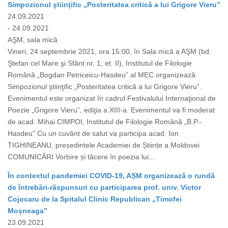
Simpozionul ştiinţific „Posteritatea critică a lui Grigore Vieru”
24.09.2021
- 24.09.2021
AŞM, sala mică
Vineri, 24 septembrie 2021, ora 15:00, în Sala mică a AŞM (bd.
Ştefan cel Mare şi Sfânt nr. 1, et. II), Institutul de Filologie
Română „Bogdan Petriceicu-Hasdeu” al MEC organizează
Simpozionul ştiinţific „Posteritatea critică a lui Grigore Vieru”.
Evenimentul este organizat în cadrul Festivalului Internaţional de
Poezie „Grigore Vieru”, ediţia a XIII-a. Evenimentul va fi moderat
de acad. Mihai CIMPOI, Institutul de Filologie Română „B.P.-
Hasdeu” Cu un cuvânt de salut va participa acad. Ion
TIGHINEANU, președintele Academiei de Științe a Moldovei
COMUNICĂRI Vorbire și tăcere în poezia lui...
În contextul pandemiei COVID-19, AȘM organizează o rundă
de întrebări-răspunsuri cu participarea prof. univ. Victor
Cojocaru de la Spitalul Clinic Republican „Timofei
Moșneaga”
23.09.2021