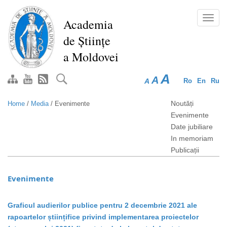
Skip
to
Toggl
Academia
main
navig
de Științe
content
a Moldovei
A
A
A
Ro
En
Ru
Noutăți
Home
/
Media
/
Evenimente
Evenimente
Date jubiliare
In memoriam
Publicații
Evenimente
Graficul audierilor publice pentru 2 decembrie 2021 ale
rapoartelor științifice privind implementarea proiectelor