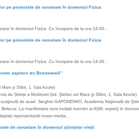
lor pe proiectele de cercetare în domeniul Fizica
etare în domeniul Fizica. Cu începere de la ora 14-00...
lor pe proiectele de cercetare în domeniul Fizica
etare în domeniul Fizica. Cu începere de la ora 14-00...
 homo sapiens во Вселенной”
 Mare şi Sfânt, 1, Sala Azurie)
mia de Științe a Moldovei (bd. Ştefan cel Mare şi Sfânt, 1, Sala Azurie
usţinută de acad. Serghei GAPONENKO, Academia Naţională de Ştiinţe 
larus. La manifestare sunt invitați membri ai AȘM, experţi în domeniu, ce
eptați reprezentanții mass-media....
ele de cercetare în domeniul științelor vieții