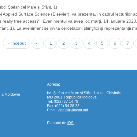
(bd. Ştefan cel Mare și Sfânt, 1)
 Applied Surface Science (Elsevier), va prezenta, în cadrul lecturilor ac
s really free access?”. Evenimentul va avea loc marţi, 14 ianuarie 2020
nt, 1). La eveniment se invită cercetătorii ştiinţifici şi reprezentanţii me
https://propletenie.ru/
First
« Început
Previous
‹‹
Page
1
Page
2
Page
3
Page
4
Page
5
Page
6
Page
7
page
page
Adresa:
bd. Ștefan cel Mare și Sfânt 1, mun. Chișinău
e a Moldovei
MD 2001, Republica Moldova
Tel: (022) 27 14 78
Fax: (022) 54 28 23
Email:
consiliu@asm.md
Elaborat de
IDSI