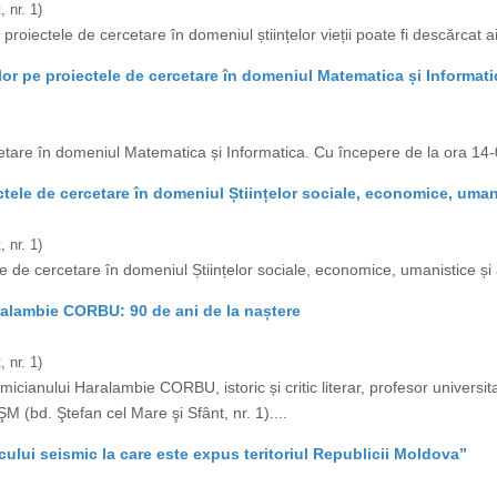
 nr. 1)
proiectele de cercetare în domeniul științelor vieții poate fi descărcat aic
lor pe proiectele de cercetare în domeniul Matematica și Informati
etare în domeniul Matematica și Informatica. Cu începere de la ora 14-0
tele de cercetare în domeniul Științelor sociale, economice, umani
 nr. 1)
e de cercetare în domeniul Științelor sociale, economice, umanistice și a
ralambie CORBU: 90 de ani de la naștere
 nr. 1)
anului Haralambie CORBU, istoric și critic literar, profesor universita
M (bd. Ştefan cel Mare şi Sfânt, nr. 1)....
cului seismic la care este expus teritoriul Republicii Moldova”