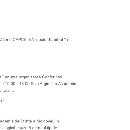
..
: Valeriu CAPCELEA, doctor habilitat în
ezi” anunță organizarea Conferinței
rele 10.00 - 13.00 Sala Argintie a Academiei
tural...
ns”
cademia de Științe a Moldovei, în
iologică cauzată de noul tip de