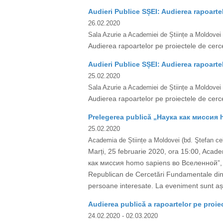
Audieri Publice SȘEI: Audierea rapoarte
26.02.2020
Sala Azurie a Academiei de Științe a Moldovei
Audierea rapoartelor pe proiectele de cerc
Audieri Publice SȘEI: Audierea rapoarte
25.02.2020
Sala Azurie a Academiei de Științe a Moldovei
Audierea rapoartelor pe proiectele de cerc
Prelegerea publică „Наука как миссия
25.02.2020
Academia de Științe a Moldovei (bd. Ştefan cel
Marți, 25 februarie 2020, ora 15:00, Acade
как миссия homo sapiens во Вселенной”, s
Republican de Cercetări Fundamentale din Be
persoane interesate. La eveniment sunt așt
Audierea publică a rapoartelor pe proiect
24.02.2020
- 02.03.2020