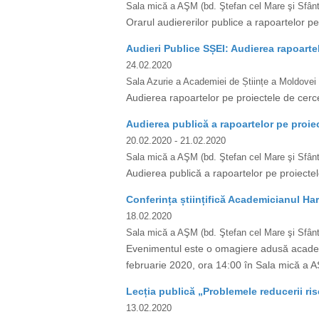
Sala mică a AŞM (bd. Ştefan cel Mare şi Sfânt,
Orarul audiererilor publice a rapoartelor pe 
Audieri Publice SȘEI: Audierea rapoarte
24.02.2020
Sala Azurie a Academiei de Științe a Moldovei
Audierea rapoartelor pe proiectele de cerc
Audierea publică a rapoartelor pe proiec
20.02.2020
- 21.02.2020
Sala mică a AŞM (bd. Ştefan cel Mare şi Sfânt,
Audierea publică a rapoartelor pe proiectel
Conferința științifică Academicianul Ha
18.02.2020
Sala mică a AŞM (bd. Ştefan cel Mare şi Sfânt,
Evenimentul este o omagiere adusă academici
februarie 2020, ora 14:00 în Sala mică a AŞ
Lecția publică „Problemele reducerii ris
13.02.2020