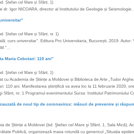
d. Ștefan cel Mare și Sfânt, 1)
e dr. Igor NICOARA, director al Institutului de Geologie și Seismologie..
universitar”
. Ștefan cel Mare și Sfânt, nr. 1)
ală: curs universitar”. Editura Pro Universitaria, București, 2019. Autor
M."...
eta Maria Cebotari: 110 ani”
d. Ştefan cel Mare şi Sfânt, 1)
eriat cu Academia de Științe a Moldovei și Biblioteca de Arte „Tudor Argh
ri: 110 ani. Manifestarea științifică va avea loc la 11 februarie 2020, o
i Sfânt, nr. 1 Programul evenimentului Sursa: Institutul Patrimoniului Cul
cauzată de noul tip de coronavirus: măsuri de prevenire și răspu
ia de Științe a Moldovei (bd. Ştefan cel Mare şi Sfânt, 1, Sala Mică), A
ătate Publică, organizează masa rotundă cu genericul „Situația epidem