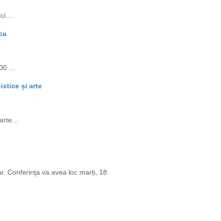
i....
ca
0....
stice și arte
rte...
r. Conferinţa va avea loc marți, 18