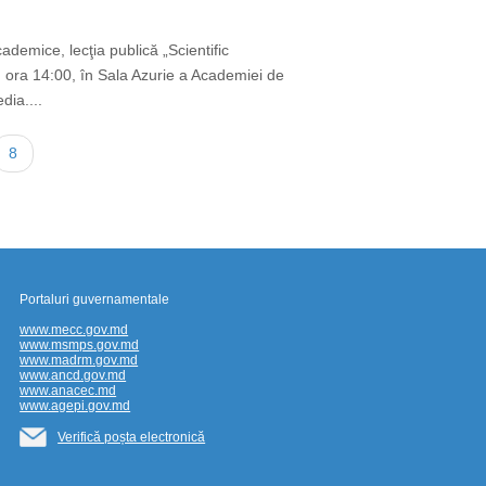
ademice, lecţia publică „Scientific
, ora 14:00, în Sala Azurie a Academiei de
dia....
Current
8
page
Portaluri guvernamentale
www.mecc.gov.md
www.msmps.gov.md
www.madrm.gov.md
www.ancd.gov.md
www.anacec.md
www.agepi.gov.md
Verifică poșta electronică