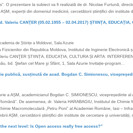
”. O prezentare la subiect va fi realizată de dr. Nicolae Furtună, direc
M, experții din domeniul medicinii, cercetătorii științifici din institute d
d. Valeriu CANŢER (05.02.1955 – 02.04.2017) ȘTIINȚA, EDUCAȚI
 Academia de Științe a Moldovei, Sala Azurie
izicienilor din Republica Moldova, Institutul de Inginerie Electronică ș
. Valeriu CANŢER ȘTIINȚA, EDUCAȚIA, CULTURA ȘI ARTA: INTERFEREN
ău, bd. Ştefan cel Mare şi Sfânt, 1, Sala Azurie Invitație-program...
ie publică, susținută de acad. Bogdan C. Simionescu, vicepreșe
Azurie a AȘM, academicianul Bogdan C. SIMIONESCU, vicepreședinte al 
a Română”. De asemenea, dr. Valeria HARABAGIU, Institutul de Chimie M
Chimie Macromoleculară „Petru Poni” al Academiei Române, Iasi – Infrast
i AȘM, cercetătorii științifici din institute de cercetare și universități, 
 the next level: Is Open access really free access?”