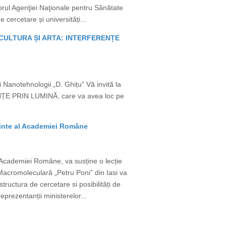
torul Agenţiei Naţionale pentru Sănătate
e cercetare și universități...
A, CULTURA ȘI ARTA: INTERFERENȚE
i Nanotehnologii „D. Ghițu” Vă invită la
ȚE PRIN LUMINĂ, care va avea loc pe
dinte al Academiei Române
Academiei Române, va susține o lecție
acromoleculară „Petru Poni” din Iasi va
ructura de cercetare si posibilități de
reprezentanții ministerelor...