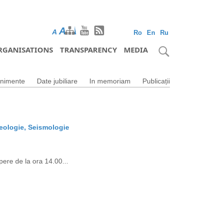
A
A
A
Ro
En
Ru
RGANISATIONS
TRANSPARENCY
MEDIA
nimente
Date jubiliare
In memoriam
Publicații
Geologie, Seismologie
ere de la ora 14.00...