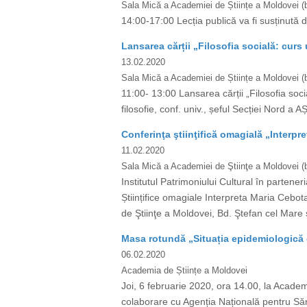
Sala Mică a Academiei de Științe a Moldovei (b
14:00-17:00 Lecția publică va fi susținută d
Lansarea cărții „Filosofia socială: curs 
13.02.2020
Sala Mică a Academiei de Științe a Moldovei (bd
11:00- 13:00 Lansarea cărții „Filosofia soci
filosofie, conf. univ., șeful Secției Nord a AȘ
Conferinţa ştiinţifică omagială „Interpr
11.02.2020
Sala Mică a Academiei de Ştiinţe a Moldovei (b
Institutul Patrimoniului Cultural în parten
Științifice omagiale Interpreta Maria Cebota
de Ştiinţe a Moldovei, Bd. Ştefan cel Mare ş
Masa rotundă „Situația epidemiologică 
06.02.2020
Academia de Științe a Moldovei
Joi, 6 februarie 2020, ora 14.00, la Academ
colaborare cu Agenția Națională pentru Săn