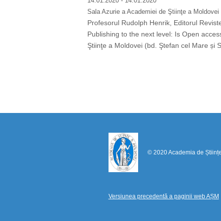
14.01.2020
- 14.01.2020
Sala Azurie a Academiei de Ştiinţe a Moldovei 
Profesorul Rudolph Henrik, Editorul Revistei
Publishing to the next level: Is Open acces
Ştiinţe a Moldovei (bd. Ştefan cel Mare și Sfâ
Pagination
© 2020 Academia de Științ
Versiunea precedentă a paginii web AȘM