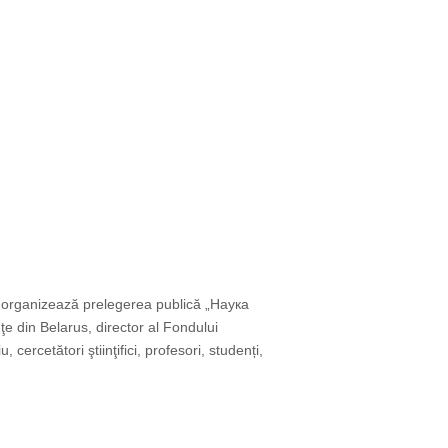
), organizează prelegerea publică „Наука
din Belarus, director al Fondului
rcetători ştiinţifici, profesori, studenți,