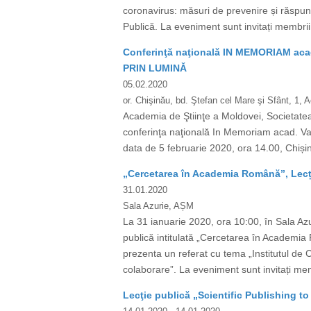
coronavirus: măsuri de prevenire și răspuns
Publică. La eveniment sunt invitați membrii AȘ
Conferinţă naţională IN MEMORIAM aca
PRIN LUMINĂ
05.02.2020
or. Chişinău, bd. Ştefan cel Mare şi Sfânt, 1,
Academia de Ştiinţe a Moldovei, Societatea F
conferinţa naţională In Memoriam acad
data de 5 februarie 2020, ora 14.00, Chișin
„Cercetarea în Academia Română”, Lecț
31.01.2020
Sala Azurie, AȘM
La 31 ianuarie 2020, ora 10:00, în Sala 
publică intitulată „Cercetarea în Academi
prezenta un referat cu tema „Institutul de 
colaborare”. La eveniment sunt invitați membri
Lecţie publică „Scientific Publishing to