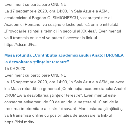
Eveniment cu participare ONLINE
La 17 septembrie 2020, ora 14:00, în Sala Azurie a AȘM,
academicianul Bogdan C. SIMIONESCU, vicepreședinte al
Academiei Române, va susține o lecție publică online intitulată
„Provocările științei și tehnicii în secolul al XXI-lea”. Evenimentul
va fi transmis online și va putea fi accesat la link-ul
https://idsi.md/tv....
Masa rotundă „Contribuția academicianului Anatol DRUMEA
la dezvoltarea științelor terestre”
15.09.2020
Eveniment cu participare ONLINE
La 15 septembrie 2020, ora 14:00, în Sala Azurie a AȘM, va avea
loc Masa rotundă cu genericul „Contribuția academicianului Anatol
DRUMEA la dezvoltarea științelor terestre”. Evenimentul este
consacrat aniversarii de 90 de ani de la naștere și 10 ani de la
trecerea în eternitate a ilustrului savant. Manifestarea științifică și
va fi transmisă online cu posibilitatea de accesare la link-ul
https://idsi.md/tv....