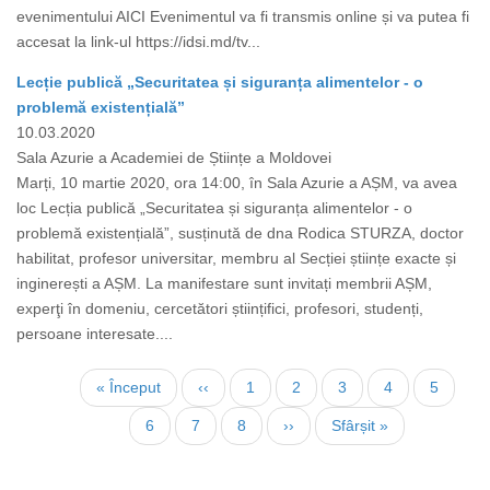
evenimentului AICI Evenimentul va fi transmis online și va putea fi
accesat la link-ul https://idsi.md/tv...
Lecție publică „Securitatea și siguranța alimentelor - o
problemă existențială”
10.03.2020
Sala Azurie a Academiei de Științe a Moldovei
Marți, 10 martie 2020, ora 14:00, în Sala Azurie a AȘM, va avea
loc Lecția publică „Securitatea și siguranța alimentelor - o
problemă existențială”, susținută de dna Rodica STURZA, doctor
habilitat, profesor universitar, membru al Secției științe exacte și
inginerești a AȘM. La manifestare sunt invitați membrii AȘM,
experţi în domeniu, cercetători științifici, profesori, studenți,
persoane interesate....
Paginare
Prima
« Început
Pagina
‹‹
Page
1
Page
2
Page
3
Page
4
Page
5
pagină
anterioară
Page
6
Pagina
7
Page
8
Pagina
››
Ultima
Sfârșit »
curentă
următoare
pagină