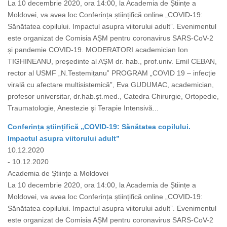
La 10 decembrie 2020, ora 14:00, la Academia de Științe a
Moldovei, va avea loc Conferința științifică online „COVID-19:
Sănătatea copilului. Impactul asupra viitorului adult”. Evenimentul
este organizat de Comisia AȘM pentru coronavirus SARS-CoV-2
și pandemie COVID-19. MODERATORI academician Ion
TIGHINEANU, președinte al AȘM dr. hab., prof.univ. Emil CEBAN,
rector al USMF „N.Testemițanuˮ PROGRAM „COVID 19 – infecție
virală cu afectare multisistemică”, Eva GUDUMAC, academician,
profesor universitar, dr.hab.șt.med., Catedra Chirurgie, Ortopedie,
Traumatologie, Anestezie şi Terapie Intensivă...
Conferința științifică „COVID-19: Sănătatea copilului.
Impactul asupra viitorului adult”
10.12.2020
- 10.12.2020
Academia de Științe a Moldovei
La 10 decembrie 2020, ora 14:00, la Academia de Științe a
Moldovei, va avea loc Conferința științifică online „COVID-19:
Sănătatea copilului. Impactul asupra viitorului adult”. Evenimentul
este organizat de Comisia AȘM pentru coronavirus SARS-CoV-2