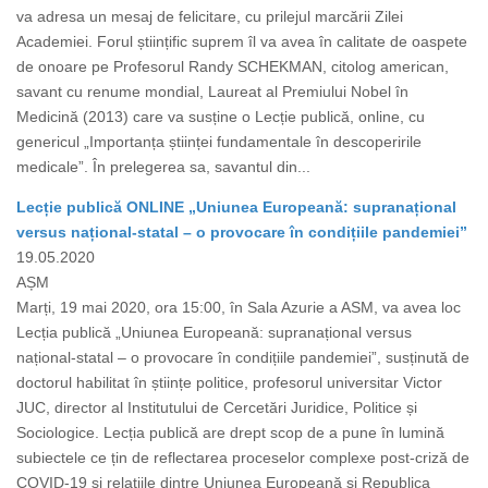
va adresa un mesaj de felicitare, cu prilejul marcării Zilei
Academiei. Forul științific suprem îl va avea în calitate de oaspete
de onoare pe Profesorul Randy SCHEKMAN, citolog american,
savant cu renume mondial, Laureat al Premiului Nobel în
Medicină (2013) care va susține o Lecție publică, online, cu
genericul „Importanța științei fundamentale în descoperirile
medicale”. În prelegerea sa, savantul din...
Lecție publică ONLINE „Uniunea Europeană: supranațional
versus național-statal – o provocare în condițiile pandemiei”
19.05.2020
AȘM
Marți, 19 mai 2020, ora 15:00, în Sala Azurie a ASM, va avea loc
Lecția publică „Uniunea Europeană: supranațional versus
național-statal – o provocare în condițiile pandemiei”, susținută de
doctorul habilitat în științe politice, profesorul universitar Victor
JUC, director al Institutului de Cercetări Juridice, Politice și
Sociologice. Lecția publică are drept scop de a pune în lumină
subiectele ce țin de reflectarea proceselor complexe post-criză de
COVID-19 și relațiile dintre Uniunea Europeană și Republica