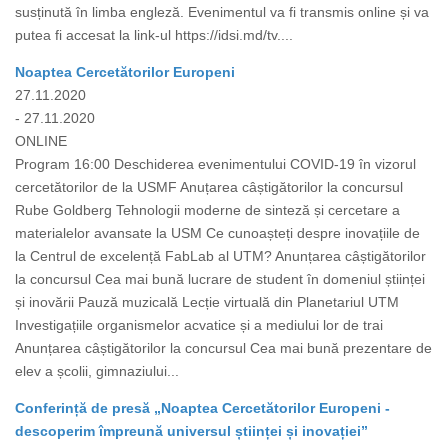
susținută în limba engleză. Evenimentul va fi transmis online și va
putea fi accesat la link-ul https://idsi.md/tv....
Noaptea Cercetătorilor Europeni
27.11.2020
- 27.11.2020
ONLINE
Program 16:00 Deschiderea evenimentului COVID-19 în vizorul
cercetătorilor de la USMF Anuțarea câștigătorilor la concursul
Rube Goldberg Tehnologii moderne de sinteză și cercetare a
materialelor avansate la USM Ce cunoașteți despre inovațiile de
la Centrul de excelență FabLab al UTM? Anunțarea câștigătorilor
la concursul Cea mai bună lucrare de student în domeniul științei
și inovării Pauză muzicală Lecție virtuală din Planetariul UTM
Investigațiile organismelor acvatice și a mediului lor de trai
Anunțarea câștigătorilor la concursul Cea mai bună prezentare de
elev a școlii, gimnaziului...
Conferință de presă „Noaptea Cercetătorilor Europeni -
descoperim împreună universul științei și inovației”