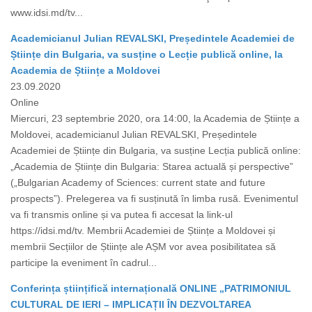
www.idsi.md/tv...
Academicianul Julian REVALSKI, Președintele Academiei de
Științe din Bulgaria, va susține o Lecție publică online, la
Academia de Științe a Moldovei
23.09.2020
Online
Miercuri, 23 septembrie 2020, ora 14:00, la Academia de Științe a
Moldovei, academicianul Julian REVALSKI, Președintele
Academiei de Științe din Bulgaria, va susține Lecția publică online:
„Academia de Științe din Bulgaria: Starea actuală și perspective”
(„Bulgarian Academy of Sciences: current state and future
prospects”). Prelegerea va fi susținută în limba rusă. Evenimentul
va fi transmis online și va putea fi accesat la link-ul
https://idsi.md/tv. Membrii Academiei de Științe a Moldovei și
membrii Secțiilor de Științe ale AȘM vor avea posibilitatea să
participe la eveniment în cadrul...
Conferința științifică internațională ONLINE „PATRIMONIUL
CULTURAL DE IERI – IMPLICAȚII ÎN DEZVOLTAREA