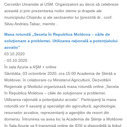
Cercetări Umaniste al USM. Organizatorii au decis să celebreze
această zi prin prezentarea noilor steme și drapele ale
municipiului Chișinău și ale sectoarelor lui (prezintă dr., conf.
Silviu Andrieș-Tabac, membr...
Masa rotundă „Seceta în Republica Moldova – căile de
soluţionare a problemei. Utilizarea raţională a potenţialului
acvatic”
03.10.2020
- 03.10.2020
În sala Azurie a AŞM + online
Sâmbăta, 03 octombrie 2020, ora 15:00 Academia de Știință a
Moldovei, în colaborare cu Ministerul Agriculturii, Dezvoltării
Regionale şi Mediului organizează masa rotundă online „Seceta
în Republica Moldova – căile de soluţionare a problemei.
Utilizarea raţională a potenţialului acvatic”. Participanţi la masa
rotundă vor fi savanţi şi specialişti din agricultură, agrobiologie,
resurselor acvatice, reprezentanţi a agenţiilor de resort din
domeniu. Întrunirea va avea loc la Academia de Știinţe a Moldovei
în Sala Azurie va fi transmisă online de IDSI şi disponibilă la linkul: