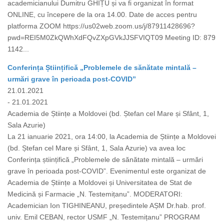
academicianului Dumitru GHIȚU și va fi organizat în format
ONLINE, cu începere de la ora 14.00. Date de acces pentru
platforma ZOOM https://us02web.zoom.us/j/87911428696?
pwd=REI5M0ZkQWhXdFQvZXpGVkJJSFVIQT09 Meeting ID: 879
1142...
Conferința Științifică „Problemele de sănătate mintală –
urmări grave în perioada post-COVID”
21.01.2021
- 21.01.2021
Academia de Științe a Moldovei (bd. Ștefan cel Mare și Sfânt, 1,
Sala Azurie)
La 21 ianuarie 2021, ora 14:00, la Academia de Științe a Moldovei
(bd. Ștefan cel Mare și Sfânt, 1, Sala Azurie) va avea loc
Conferința științifică „Problemele de sănătate mintală – urmări
grave în perioada post-COVID”. Evenimentul este organizat de
Academia de Științe a Moldovei și Universitatea de Stat de
Medicină și Farmacie „N. Testemițanu”. MODERATORI:
Academician Ion TIGHINEANU, președintele AȘM Dr.hab. prof.
univ. Emil CEBAN, rector USMF „N. Testemițanu” PROGRAM