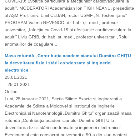
COVID-19: Evoluție particulară a afecțiunilor cardiovasculare la
adulți”. MODERATORI Academician Ion TIGHINEANU, președinte
al AȘM Prof. univ. Emil CEBAN, rector USMF „N. Testemițanu”
PROGRAM Valeriu REVENCO, dr. hab. șt. med., profesor
universitar, „Infecția cu Covid-19 și afecțiunile cardiovasculare la
adulți” Liviu GRIB, dr. hab. șt. med., profesor universitar, „Rolul
anomaliilor de coagulare...
Masa rotundă „Contribuția academicianului Dumitru GHIȚU
la dezvoltarea fizicii stării condensate și ingineriei
electronice”
25.01.2021
- 25.01.2021
Online
Luni, 25 ianuarie 2021, Secția Științe Exacte și Inginerești a
Academiei de Științe a Moldovei și Institutul de Inginerie
Electronică și Nanotehnologii „Dumitru Ghițu” organizează masa
rotundă „Contribuția academicianului Dumitru GHIȚU la
dezvoltarea fizicii stării condensate și ingineriei electronice”.
Evenimentul este consacrat aniversarii a 90-a din ziua nașterii