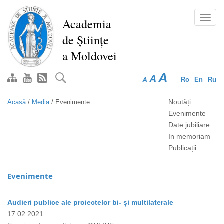
Mergi
la
Toggl
Academia
conţinutul
navig
de Științe
principal
a Moldovei
A
A
A
Ro
En
Ru
Noutăți
Acasă
/
Media
/
Evenimente
Evenimente
Date jubiliare
In memoriam
Publicații
Evenimente
Audieri publice ale proiectelor bi- și multilaterale
17.02.2021