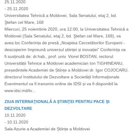
25.11.2020
- 25.11.2020
Universitatea Tehnică a Moldovei, Sala Senatului, etaj 2, bd.
Ştefan cel Mare, 168
Miercuri, 25 noiembrie 2020, ora 12:00, la Universitatea Tehnică a
Moldovei (Sala Senatului, etaj 2, bd. Ştefan cel Mare, 168), va
avea loc Conferința de presă „Noaptea Cercetătorilor Europeni -
descoperim împreună universul științei și inovației” Conferința va
fi susținută de: dr.hab., prof. univ. Viorel BOSTAN, rectorul
Universității Tehnice a Moldovei academician Ion TIGHINEANU,
președintele Academiei de Științe a Moldovei dr. Igor COJOCARU,
directorul Institutului de Dezvoltare a Societății Informaționale
Evenimentul va fi transmis online de IDSI și va fi disponibil la
www.idsi.md/tv...
ZIUA INTERNAȚIONALĂ A ȘTIINȚEI PENTRU PACE ȘI
DEZVOLTARE
10.11.2020
- 10.11.2020
Sala Azurie a Academiei de Științe a Moldovei