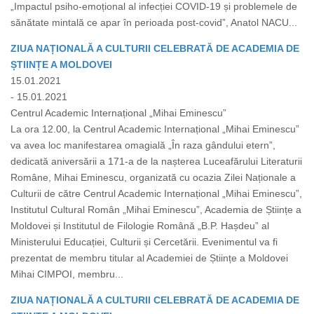
„Impactul psiho-emoțional al infecției COVID-19 și problemele de
sănătate mintală ce apar în perioada post-covid”, Anatol NACU...
ZIUA NAȚIONALĂ A CULTURII CELEBRATĂ DE ACADEMIA DE
ȘTIINȚE A MOLDOVEI
15.01.2021
- 15.01.2021
Centrul Academic Internațional „Mihai Eminescu”
La ora 12.00, la Centrul Academic Internațional „Mihai Eminescu”
va avea loc manifestarea omagială „În raza gândului etern”,
dedicată aniversării a 171-a de la nașterea Luceafărului Literaturii
Române, Mihai Eminescu, organizată cu ocazia Zilei Naționale a
Culturii de către Centrul Academic Internațional „Mihai Eminescu”,
Institutul Cultural Român „Mihai Eminescu”, Academia de Științe a
Moldovei și Institutul de Filologie Română „B.P. Hașdeu” al
Ministerului Educației, Culturii și Cercetării. Evenimentul va fi
prezentat de membru titular al Academiei de Științe a Moldovei
Mihai CIMPOI, membru...
ZIUA NAȚIONALĂ A CULTURII CELEBRATĂ DE ACADEMIA DE