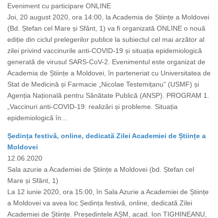
Eveniment cu participare ONLINE
Joi, 20 august 2020, ora 14:00, la Academia de Științe a Moldovei
(Bd. Ștefan cel Mare și Sfânt, 1) va fi organizată ONLINE o nouă
ediție din ciclul prelegerilor publice la subiectul cel mai arzător al
zilei privind vaccinurile anti-COVID-19 și situația epidemiologică
generată de virusul SARS-CoV-2. Evenimentul este organizat de
Academia de Științe a Moldovei, în parteneriat cu Universitatea de
Stat de Medicină și Farmacie „Nicolae Testemițanu” (USMF) și
Agenția Națională pentru Sănătate Publică (ANSP). PROGRAM 1.
„Vaccinuri anti-COVID-19: realizări și probleme. Situația
epidemiologică în...
Ședința festivă, online, dedicată Zilei Academiei de Științe a
Moldovei
12.06.2020
Sala azurie a Academiei de Științe a Moldovei (bd. Ștefan cel
Mare și Sfânt, 1)
La 12 iunie 2020, ora 15:00, în Sala Azurie a Academiei de Științe
a Moldovei va avea loc Ședința festivă, online, dedicată Zilei
Academiei de Științe. Președintele AȘM, acad. Ion TIGHINEANU,