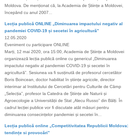
Moldova. De menționat că, la Academia de Științe a Moldovei,
începând cu anul 2007...
Lecția publică ONLINE „Diminuarea impactului negativ al
pandemiei COVID-19 și secetei în agricultură”
12.05.2020
Eveniment cu participare ONLINE
Marți, 12 mai 2020, ora 15:00, Academia de Științe a Moldovei
organizează lecția publică online cu genericul „Diminuarea
impactului negativ al pandemiei COVID-19 și secetei în
agricultură”. Sesiunea va fi susținută de profesorul cercetător
Boris Boincean, doctor habilitat în științe agricole, director
interimar al Institutului de Cercetări pentru Culturile de Câmp
„Selecția”, profesor la Catedra de Științe ale Naturii și
Agroecologie a Universității de Stat „Alecu Russo” din Bălți. În
cadrul lecției publice vor fi discutate atât măsuri pentru
diminuarea consecințelor pandemiei și secetei în...
Lecția publică online „Competitivitatea Republicii Moldova:
tendințe si provocări”