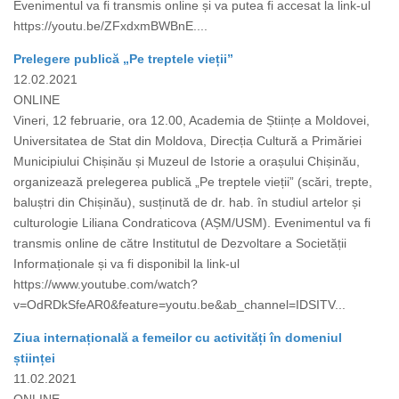
Evenimentul va fi transmis online și va putea fi accesat la link-ul
https://youtu.be/ZFxdxmBWBnE....
Prelegere publică „Pe treptele vieții”
12.02.2021
ONLINE
Vineri, 12 februarie, ora 12.00, Academia de Științe a Moldovei,
Universitatea de Stat din Moldova, Direcția Cultură a Primăriei
Municipiului Chișinău și Muzeul de Istorie a orașului Chișinău,
organizează prelegerea publică „Pe treptele vieții” (scări, trepte,
baluștri din Chișinău), susținută de dr. hab. în studiul artelor și
culturologie Liliana Condraticova (AȘM/USM). Evenimentul va fi
transmis online de către Institutul de Dezvoltare a Societății
Informaționale și va fi disponibil la link-ul
https://www.youtube.com/watch?
v=OdRDkSfeAR0&feature=youtu.be&ab_channel=IDSITV...
Ziua internațională a femeilor cu activități în domeniul
științei
11.02.2021