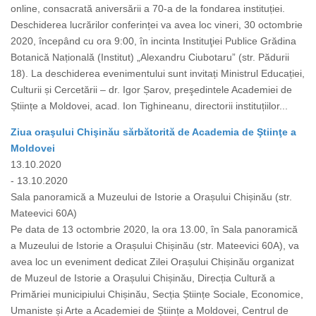
online, consacrată aniversării a 70-a de la fondarea instituției.
Deschiderea lucrărilor conferinței va avea loc vineri, 30 octombrie
2020, începând cu ora 9:00, în incinta Instituţiei Publice Grădina
Botanică Națională (Institut) „Alexandru Ciubotaru” (str. Pădurii
18). La deschiderea evenimentului sunt invitați Ministrul Educației,
Culturii și Cercetării – dr. Igor Șarov, preşedintele Academiei de
Științe a Moldovei, acad. Ion Tighineanu, directorii instituțiilor...
Ziua oraşului Chişinău sărbătorită de Academia de Ştiinţe a
Moldovei
13.10.2020
- 13.10.2020
Sala panoramică a Muzeului de Istorie a Orașului Chișinău (str.
Mateevici 60A)
Pe data de 13 octombrie 2020, la ora 13.00, în Sala panoramică
a Muzeului de Istorie a Orașului Chișinău (str. Mateevici 60A), va
avea loc un eveniment dedicat Zilei Orașului Chișinău organizat
de Muzeul de Istorie a Orașului Chișinău, Direcția Cultură a
Primăriei municipiului Chișinău, Secția Științe Sociale, Economice,
Umaniste și Arte a Academiei de Științe a Moldovei, Centrul de