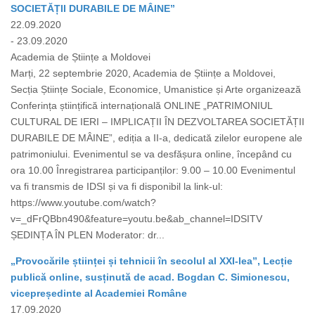
SOCIETĂȚII DURABILE DE MÂINE”
22.09.2020
- 23.09.2020
Academia de Științe a Moldovei
Marți, 22 septembrie 2020, Academia de Științe a Moldovei,
Secția Științe Sociale, Economice, Umanistice și Arte organizează
Conferința științifică internațională ONLINE „PATRIMONIUL
CULTURAL DE IERI – IMPLICAȚII ÎN DEZVOLTAREA SOCIETĂȚII
DURABILE DE MÂINE”, ediția a II-a, dedicată zilelor europene ale
patrimoniului. Evenimentul se va desfășura online, începând cu
ora 10.00 Înregistrarea participanților: 9.00 – 10.00 Evenimentul
va fi transmis de IDSI și va fi disponibil la link-ul:
https://www.youtube.com/watch?
v=_dFrQBbn490&feature=youtu.be&ab_channel=IDSITV
ȘEDINȚA ÎN PLEN Moderator: dr...
„Provocările științei și tehnicii în secolul al XXI-lea”, Lecție
publică online, susținută de acad. Bogdan C. Simionescu,
vicepreședinte al Academiei Române
17.09.2020