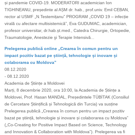
și pandemie COVID-19. MODERATORI academician Ion
TIGHINEANU, președinte al AȘM dr. hab., prof.univ. Emil CEBAN,
rector al USMF „N.Testemițanuˮ PROGRAM „COVID 19 – infecție
virală cu afectare multisistemică”, Eva GUDUMAC, academician,
profesor universitar, dr.hab.șt.med., Catedra Chirurgie, Ortopedie,
Traumatologie, Anestezie şi Terapie Intensivă...
Prelegerea publică online „Crearea în comun pentru un
impact pozitiv bazat pe știință, tehnologie și inovare și
colaborarea cu Moldova”
08.12.2020
- 08.12.2020
Academia de Științe a Moldovei
Marți, 8 decembrie 2020, ora 10:00, la Academia de Științe a
Moldovei, Prof. Hasan MANDAL, Președintele TÜBİTAK (Consiliul
de Cercetare Științifică și Tehnologică din Turcia) va susține
Prelegerea publică „Crearea în comun pentru un impact pozitiv
bazat pe știință, tehnologie și inovare și colaborarea cu Moldova”
(„Co-Creating for Positive Impact Based on Science, Technology
and Innovation & Collaboration with Moldova”). Prelegerea va fi