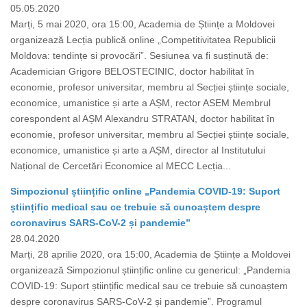
05.05.2020
Marți, 5 mai 2020, ora 15:00, Academia de Științe a Moldovei
organizează Lecția publică online „Competitivitatea Republicii
Moldova: tendințe si provocări”. Sesiunea va fi susținută de:
Academician Grigore BELOSTECINIC, doctor habilitat în
economie, profesor universitar, membru al Secției științe sociale,
economice, umanistice și arte a AȘM, rector ASEM Membrul
corespondent al AȘM Alexandru STRATAN, doctor habilitat în
economie, profesor universitar, membru al Secției științe sociale,
economice, umanistice și arte a AȘM, director al Institutului
Național de Cercetări Economice al MECC Lecția...
Simpozionul științific online „Pandemia COVID-19: Suport
științific medical sau ce trebuie să cunoaștem despre
coronavirus SARS-CoV-2 și pandemie”
28.04.2020
Marți, 28 aprilie 2020, ora 15:00, Academia de Științe a Moldovei
organizează Simpozionul științific online cu genericul: „Pandemia
COVID-19: Suport științific medical sau ce trebuie să cunoaștem
despre coronavirus SARS-CoV-2 și pandemie”. Programul