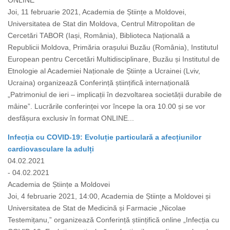
ONLINE
Joi, 11 februarie 2021, Academia de Științe a Moldovei,
Universitatea de Stat din Moldova, Centrul Mitropolitan de
Cercetări TABOR (Iași, România), Biblioteca Națională a
Republicii Moldova, Primăria orașului Buzău (România), Institutul
European pentru Cercetări Multidisciplinare, Buzău și Institutul de
Etnologie al Academiei Naționale de Științe a Ucrainei (Lviv,
Ucraina) organizează Conferință științifică internațională
„Patrimoniul de ieri – implicații în dezvoltarea societății durabile de
mâine”. Lucrările conferinței vor începe la ora 10.00 și se vor
desfășura exclusiv în format ONLINE...
Infecția cu COVID-19: Evoluție particulară a afecțiunilor
cardiovasculare la adulți
04.02.2021
- 04.02.2021
Academia de Științe a Moldovei
Joi, 4 februarie 2021, 14:00, Academia de Științe a Moldovei și
Universitatea de Stat de Medicină și Farmacie „Nicolae
Testemițanu,” organizează Conferință științifică online „Infecția cu