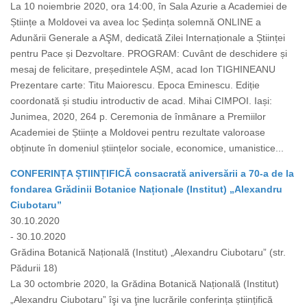
La 10 noiembrie 2020, ora 14:00, în Sala Azurie a Academiei de
Științe a Moldovei va avea loc Ședința solemnă ONLINE a
Adunării Generale a AŞM, dedicată Zilei Internaționale a Științei
pentru Pace și Dezvoltare. PROGRAM: Cuvânt de deschidere și
mesaj de felicitare, președintele AȘM, acad Ion TIGHINEANU
Prezentare carte: Titu Maiorescu. Epoca Eminescu. Ediție
coordonată și studiu introductiv de acad. Mihai CIMPOI. Iași:
Junimea, 2020, 264 p. Ceremonia de înmânare a Premiilor
Academiei de Științe a Moldovei pentru rezultate valoroase
obținute în domeniul științelor sociale, economice, umanistice...
CONFERINȚA ȘTIINȚIFICĂ consacrată aniversării a 70-a de la
fondarea Grădinii Botanice Naționale (Institut) „Alexandru
Ciubotaru”
30.10.2020
- 30.10.2020
Grădina Botanică Națională (Institut) „Alexandru Ciubotaru” (str.
Pădurii 18)
La 30 octombrie 2020, la Grădina Botanică Națională (Institut)
„Alexandru Ciubotaru” îşi va ţine lucrările conferința științifică