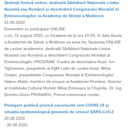
Ședință festivă online, dedicată Sărbătorii Naționale Limba
Noastră cea Română și deschiderii Congresului Mondial al
Eminescologilor, la Academia de Științe a Moldovei
31.08.2020
Eveniment cu participare ONLINE
Luni, 31 august 2020, cu începere de la ora 10:00, în Sala Azurie
a Academiei de Științe a Moldovei va avea loc Sesiunea ONLINE
de Lecturi academice, dedicată Sărbătorii Naționale Limba
Noastră cea Română și deschiderii Congresului Mondial al
Eminescologilor PROGRAM: Cuvânt de deschidere Acad. Ion
Tighineanu, preşedinte al AŞM Luări de cuvânt Acad. Mihai
Cimpoi, preşedintele Congresului Mondial al Eminescologilor.
Valeriu Matei, membru de onoare al Academiei Române, director
al Institutului Cultural Român Mihai Eminescu la Chişinău. Dr. Ing.
Dumitru-Dorin PRUNARIU, Primul cosmonaut român...
Prelegere publică privind vaccinurile anti-COVID-19 și
situația epidemiologică generată de virusul SARS-CoV-2
20.08.2020
- 20.08.2020