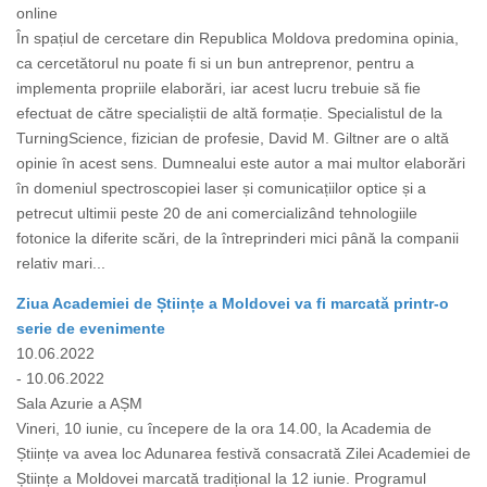
online
În spațiul de cercetare din Republica Moldova predomina opinia,
ca cercetătorul nu poate fi si un bun antreprenor, pentru a
implementa propriile elaborări, iar acest lucru trebuie să fie
efectuat de către specialiștii de altă formație. Specialistul de la
TurningScience, fizician de profesie, David M. Giltner are o altă
opinie în acest sens. Dumnealui este autor a mai multor elaborări
în domeniul spectroscopiei laser și comunicațiilor optice și a
petrecut ultimii peste 20 de ani comercializând tehnologiile
fotonice la diferite scări, de la întreprinderi mici până la companii
relativ mari...
Ziua Academiei de Științe a Moldovei va fi marcată printr-o
serie de evenimente
10.06.2022
- 10.06.2022
Sala Azurie a AȘM
Vineri, 10 iunie, cu începere de la ora 14.00, la Academia de
Științe va avea loc Adunarea festivă consacrată Zilei Academiei de
Științe a Moldovei marcată tradițional la 12 iunie. Programul