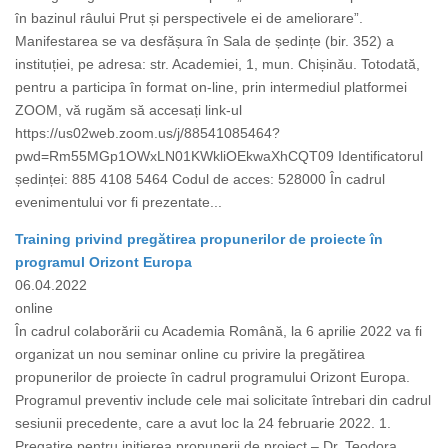
în bazinul râului Prut și perspectivele ei de ameliorare”.
Manifestarea se va desfășura în Sala de ședințe (bir. 352) a
instituției, pe adresa: str. Academiei, 1, mun. Chișinău. Totodată,
pentru a participa în format on-line, prin intermediul platformei
ZOOM, vă rugăm să accesați link-ul
https://us02web.zoom.us/j/88541085464?
pwd=Rm55MGp1OWxLN01KWkliOEkwaXhCQT09 Identificatorul
ședinței: 885 4108 5464 Codul de acces: 528000 În cadrul
evenimentului vor fi prezentate...
Training privind pregătirea propunerilor de proiecte în
programul Orizont Europa
06.04.2022
online
În cadrul colaborării cu Academia Română, la 6 aprilie 2022 va fi
organizat un nou seminar online cu privire la pregătirea
propunerilor de proiecte în cadrul programului Orizont Europa.
Programul preventiv include cele mai solicitate întrebari din cadrul
sesiunii precedente, care a avut loc la 24 februarie 2022. 1.
Pregatire pentru initierea propunerii de proiect – Dr. Teodora