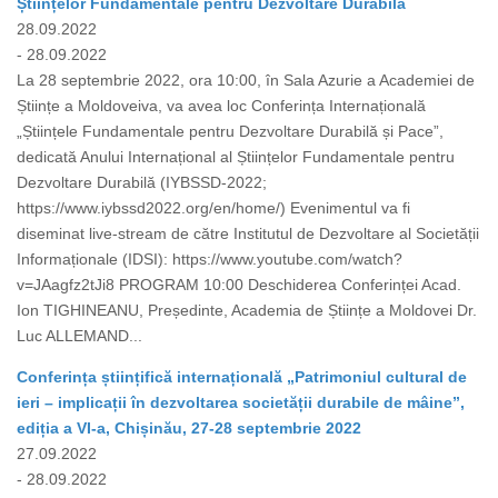
Științelor Fundamentale pentru Dezvoltare Durabilă
28.09.2022
- 28.09.2022
La 28 septembrie 2022, ora 10:00, în Sala Azurie a Academiei de
Științe a Moldoveiva, va avea loc Conferința Internațională
„Științele Fundamentale pentru Dezvoltare Durabilă și Pace”,
dedicată Anului Internațional al Științelor Fundamentale pentru
Dezvoltare Durabilă (IYBSSD-2022;
https://www.iybssd2022.org/en/home/) Evenimentul va fi
diseminat live-stream de către Institutul de Dezvoltare al Societății
Informaționale (IDSI): https://www.youtube.com/watch?
v=JAagfz2tJi8 PROGRAM 10:00 Deschiderea Conferinței Acad.
Ion TIGHINEANU, Președinte, Academia de Științe a Moldovei Dr.
Luc ALLEMAND...
Conferința științifică internațională „Patrimoniul cultural de
ieri – implicații în dezvoltarea societății durabile de mâine”,
ediția a VI-a, Chișinău, 27-28 septembrie 2022
27.09.2022
- 28.09.2022