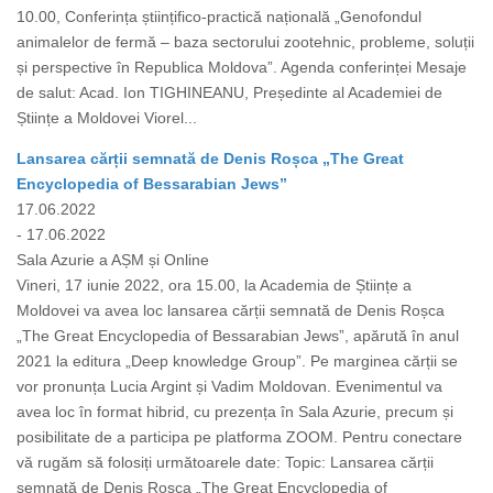
10.00, Conferința științifico-practică națională „Genofondul
animalelor de fermă – baza sectorului zootehnic, probleme, soluții
și perspective în Republica Moldova”. Agenda conferinței Mesaje
de salut: Acad. Ion TIGHINEANU, Președinte al Academiei de
Științe a Moldovei Viorel...
Lansarea cărții semnată de Denis Roșca „The Great
Encyclopedia of Bessarabian Jews”
17.06.2022
- 17.06.2022
Sala Azurie a AȘM și Online
Vineri, 17 iunie 2022, ora 15.00, la Academia de Științe a
Moldovei va avea loc lansarea cărții semnată de Denis Roșca
„The Great Encyclopedia of Bessarabian Jews”, apărută în anul
2021 la editura „Deep knowledge Group”. Pe marginea cărții se
vor pronunța Lucia Argint și Vadim Moldovan. Evenimentul va
avea loc în format hibrid, cu prezența în Sala Azurie, precum și
posibilitate de a participa pe platforma ZOOM. Pentru conectare
vă rugăm să folosiți următoarele date: Topic: Lansarea cărții
semnată de Denis Roșca „The Great Encyclopedia of