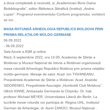
a doua completată și revizuită, și „Academician Boris Gaina.
Biobibliografie”, editor Biblioteca Științifică (Institut) „Andrei
Lupan”. Programul evenimentului Conform programului, vorbitorii
se vor...
MASA ROTUNDĂ ARHEOLOGIA REPUBLICII MOLDOVA PRIN
PRISMA RELAȚIILOR MOLDO-GERMANE
06.09.2022
- 06.09.2022
Sala Azurie a AȘM şi online
Marți, 6 septembrie 2022, ora 14.00, Academia de Științe a
Moldovei și Muzeul Național de Istorie a Moldovei organizează
masa rotundă Arheologia Republicii Moldova prin prisma relațiilor
moldo-germane. Mesaje de salut: Acad. Ion TIGHINEANU,
Președintele Academiei de Științe a Moldovei. Acad. Anatolie
SIDORENKO, Preşedintele Asociaţiei „Humboldt Club Moldova”.
Ullrich KINNE, Ambasada Germaniei la Chișinău. Dr. hab.
profesor Michael MEYER, Universitatea Liberă din Berlin. La
lucrările mesei rotunde vor participa dr. Regina UHL, Institutul
German de Arheologie; dr. Aurel ZANOCI, Muzeul Național...