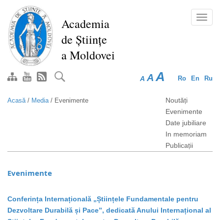
Mergi
la
Toggl
Academia
conţinutul
navig
de Științe
principal
a Moldovei
A
A
A
Ro
En
Ru
Noutăți
Acasă
/
Media
/
Evenimente
Evenimente
Date jubiliare
In memoriam
Publicații
Evenimente
Conferința Internațională „Științele Fundamentale pentru
Dezvoltare Durabilă și Pace”, dedicată Anului Internațional al