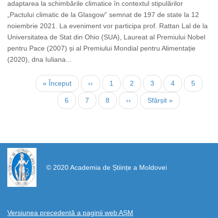
adaptarea la schimbările climatice în contextul stipulărilor
„Pactului climatic de la Glasgow” semnat de 197 de state la 12
noiembrie 2021. La eveniment vor participa prof. Rattan Lal de la
Universitatea de Stat din Ohio (SUA), Laureat al Premiului Nobel
pentru Pace (2007) și al Premiului Mondial pentru Alimentație
(2020), dna Iuliana...
Paginare
Prima
« Început
Pagina
‹‹
Page
1
Page
2
Page
3
Page
4
Pagina
5
pagină
anterioară
curentă
Page
6
Page
7
Page
8
Pagina
››
Ultima
Sfârșit »
următoare
pagină
https://propletenie.ru/
© 2020 Academia de Științe a Moldovei
Versiunea precedentă a paginii web AȘM