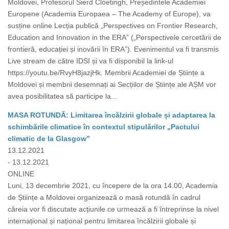
Moldovei, Profesorul Sierd Cloetingh, Președintele Academiei
Europene (Academia Europaea – The Academy of Europe), va
susține online Lecția publică „Perspectives on Frontier Research,
Education and Innovation in the ERA” („Perspectivele cercetării de
frontieră, educației și inovării în ERA”). Evenimentul va fi transmis
Live stream de către IDSI și va fi disponibil la link-ul
https://youtu.be/RvyH8jazjHk. Membrii Academiei de Științe a
Moldovei și membrii desemnați ai Secțiilor de Științe ale AȘM vor
avea posibilitatea să participe la...
MASA ROTUNDĂ: Limitarea încălzirii globale și adaptarea la
schimbările climatice în contextul stipulărilor „Pactului
climatic de la Glasgow”
13.12.2021
- 13.12.2021
ONLINE
Luni, 13 decembrie 2021, cu începere de la ora 14.00, Academia
de Științe a Moldovei organizează o masă rotundă în cadrul
căreia vor fi discutate acțiunile ce urmează a fi întreprinse la nivel
internațional și național pentru limitarea încălzirii globale și