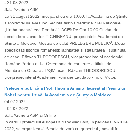
- 31.08.2022
Sala Azurie a AȘM
La 31 august 2022, începând cu ora 10:00, la Academia de Științe
a Moldovei va avea loc Ședința festivă dedicată Zilei Naționale
„Limba noastră cea Română”. AGENDA Ora 10:00 Cuvânt de
deschidere: acad. Ion TIGHINEANU, președintele Academiei de
Științe a Moldovei Mesaje de salut PRELEGERE PUBLICĂ „Două
specificități istorice românești: latinitatea și statalitatea”, susținută
de acad. Răzvan THEODORESCU, vicepreședinte al Academiei
Române Partea a II-a Ceremonia de conferire a titlului de
Membru de Onoare al AȘM acad. Răzvan THEODORESCU,
vicepreședinte al Academiei Române Laudatio - m. c. Victor...
Prelegere publică a Prof. Hiroshi Amano, laureat al Premiului
Nobel pentru fizică, la Academia de Științe a Moldovei
04.07.2022
- 04.07.2022
Sala Azurie a AȘM și Online
În cadrul proiectului european NanoMedTwin, în perioada 3-6 iulie
2022, se organizează Școala de vară cu genericul „Inovații în