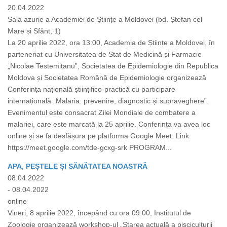
20.04.2022
Sala azurie a Academiei de Științe a Moldovei (bd. Ștefan cel
Mare și Sfânt, 1)
La 20 aprilie 2022, ora 13:00, Academia de Științe a Moldovei, în
parteneriat cu Universitatea de Stat de Medicină și Farmacie
„Nicolae Testemițanu”, Societatea de Epidemiologie din Republica
Moldova și Societatea Română de Epidemiologie organizează
Conferința națională științifico-practică cu participare
internațională „Malaria: prevenire, diagnostic și supraveghere”.
Evenimentul este consacrat Zilei Mondiale de combatere a
malariei, care este marcată la 25 aprilie. Conferința va avea loc
online și se fa desfășura pe platforma Google Meet. Link:
https://meet.google.com/tde-gcxg-srk PROGRAM...
APA, PEȘTELE ȘI SĂNĂTATEA NOASTRĂ
08.04.2022
- 08.04.2022
online
Vineri, 8 aprilie 2022, începând cu ora 09.00, Institutul de
Zoologie organizează workshop-ul „Starea actuală a pisciculturii