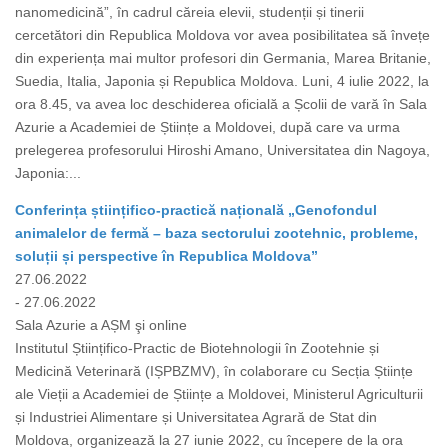
nanomedicină”, în cadrul căreia elevii, studenții și tinerii
cercetători din Republica Moldova vor avea posibilitatea să învețe
din experiența mai multor profesori din Germania, Marea Britanie,
Suedia, Italia, Japonia și Republica Moldova. Luni, 4 iulie 2022, la
ora 8.45, va avea loc deschiderea oficială a Școlii de vară în Sala
Azurie a Academiei de Științe a Moldovei, după care va urma
prelegerea profesorului Hiroshi Amano, Universitatea din Nagoya,
Japonia:...
Conferința științifico-practică națională „Genofondul
animalelor de fermă – baza sectorului zootehnic, probleme,
soluții și perspective în Republica Moldova”
27.06.2022
- 27.06.2022
Sala Azurie a AȘM şi online
Institutul Științifico-Practic de Biotehnologii în Zootehnie și
Medicină Veterinară (IȘPBZMV), în colaborare cu Secția Științe
ale Vieții a Academiei de Științe a Moldovei, Ministerul Agriculturii
și Industriei Alimentare și Universitatea Agrară de Stat din
Moldova, organizează la 27 iunie 2022, cu începere de la ora