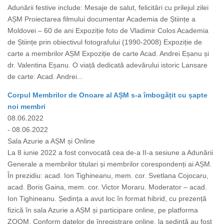
Adunării festive include: Mesaje de salut, felicitări cu prilejul zilei
AȘM Proiectarea filmului documentar Academia de Științe a
Moldovei – 60 de ani Expoziție foto de Vladimir Colos Academia
de Științe prin obiectivul fotografului (1990-2008) Expoziție de
carte a membrilor AȘM Expoziție de carte Acad. Andrei Eșanu și
dr. Valentina Eșanu. O viață dedicată adevărului istoric Lansare
de carte: Acad. Andrei...
Corpul Membrilor de Onoare al AȘM s-a îmbogățit cu șapte
noi membri
08.06.2022
- 08.06.2022
Sala Azurie a AȘM și Online
La 8 iunie 2022 a fost convocată cea de-a II-a sesiune a Adunării
Generale a membrilor titulari și membrilor corespondenți ai AȘM.
În prezidiu: acad. Ion Tighineanu, mem. cor. Svetlana Cojocaru,
acad. Boris Gaina, mem. cor. Victor Moraru. Moderator – acad.
Ion Tighineanu. Ședința a avut loc în format hibrid, cu prezență
fizică în sala Azurie a AȘM și participare online, pe platforma
ZOOM. Conform datelor de înregistrare online, la ședință au fost