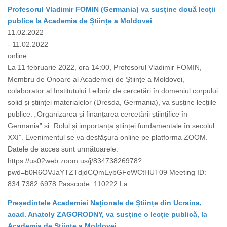
Profesorul Vladimir FOMIN (Germania) va susține două lecții
publice la Academia de Științe a Moldovei
11.02.2022
- 11.02.2022
online
La 11 februarie 2022, ora 14:00, Profesorul Vladimir FOMIN,
Membru de Onoare al Academiei de Științe a Moldovei,
colaborator al Institutului Leibniz de cercetări în domeniul corpului
solid și științei materialelor (Dresda, Germania), va susține lecțiile
publice: „Organizarea și finanțarea cercetării științifice în
Germania” și „Rolul și importanța științei fundamentale în secolul
XXI”. Evenimentul se va desfășura online pe platforma ZOOM.
Datele de acces sunt următoarele:
https://us02web.zoom.us/j/83473826978?
pwd=b0R6OVJaYTZTdjdCQmEybGFoWCtHUT09 Meeting ID:
834 7382 6978 Passcode: 110222 La...
Președintele Academiei Naționale de Științe din Ucraina,
acad. Anatoly ZAGORODNY, va susține o lecție publică, la
Academia de Științe a Moldovei