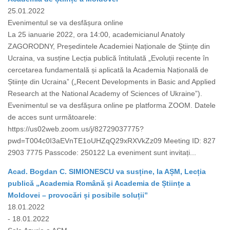
25.01.2022
Evenimentul se va desfășura online
La 25 ianuarie 2022, ora 14:00, academicianul Anatoly
ZAGORODNY, Președintele Academiei Naționale de Științe din
Ucraina, va susține Lecția publică întitulată „Evoluții recente în
cercetarea fundamentală și aplicată la Academia Națională de
Științe din Ucraina” („Recent Developments in Basic and Applied
Research at the National Academy of Sciences of Ukraine”).
Evenimentul se va desfășura online pe platforma ZOOM. Datele
de acces sunt următoarele:
https://us02web.zoom.us/j/82729037775?
pwd=T004c0I3aEVnTE1oUHZqQ29xRXVkZz09 Meeting ID: 827
2903 7775 Passcode: 250122 La eveniment sunt invitați...
Acad. Bogdan C. SIMIONESCU va susține, la AȘM, Lecția
publică „Academia Română și Academia de Științe a
Moldovei – provocări și posibile soluții”
18.01.2022
- 18.01.2022