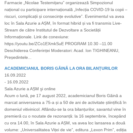
Farmacie „Nicolae Testemițanu” organizează Simpozionul
național cu participare internațională „Infecția COVID-19 la copii –
riscuri, complicații și consecințe evolutive”. Evenimentul va avea
loc în Sala Azurie a AȘM, în format hibrid și va fi transmis Live-
Stream de către Institutul de Dezvoltare a Societății
Informaționale. Link de conexiune:
https://youtu.be/ZCo1EXmkSuE PROGRAM 10.30 –11.00
Deschiderea Conferinței Moderatori: Acad. Ion TIGHINEANU,
Președintele...
ACADEMICIANUL BORIS GĂINĂ LA ORA BILANȚURILOR
16.09.2022
- 16.09.2022
Sala Azurie a AȘM şi online
Acum o lună, pe 17 august 2022, academicianul Boris Găină a
marcat aniversarea a 75-a și a 50 de ani de activitate științifică în
domeniul vitivinicol. Aflându-se la ora bilanțurilor, savantul vine în
premieră cu o noutate de rezonanță: la 16 septembrie, începând
cu ora 14.00, în Sala Azurie a AȘM, va avea loc lansarea a două
volume: „Universalitatea Viței de vie”, editura „Lexon Prim”, ediția