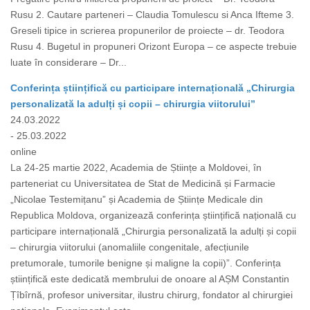
Rusu 2. Cautare parteneri – Claudia Tomulescu si Anca Ifteme 3.
Greseli tipice in scrierea propunerilor de proiecte – dr. Teodora
Rusu 4. Bugetul in propuneri Orizont Europa – ce aspecte trebuie
luate în considerare – Dr...
Conferința științifică cu participare internațională „Chirurgia
personalizată la adulți și copii – chirurgia viitorului”
24.03.2022
- 25.03.2022
online
La 24-25 martie 2022, Academia de Științe a Moldovei, în
parteneriat cu Universitatea de Stat de Medicină și Farmacie
„Nicolae Testemițanu” și Academia de Științe Medicale din
Republica Moldova, organizează conferința științifică națională cu
participare internațională „Chirurgia personalizată la adulți și copii
– chirurgia viitorului (anomaliile congenitale, afecțiunile
pretumorale, tumorile benigne și maligne la copii)”. Conferința
științifică este dedicată membrului de onoare al AȘM Constantin
Țîbîrnă, profesor universitar, ilustru chirurg, fondator al chirurgiei