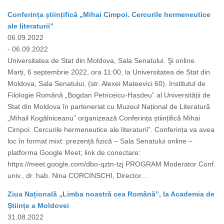
Conferința științifică „Mihai Cimpoi. Cercurile hermeneutice
ale literaturii”
06.09.2022
- 06.09.2022
Universitatea de Stat din Moldova, Sala Senatului. Şi online.
Marți, 6 septembrie 2022, ora 11:00, la Universitatea de Stat din
Moldova, Sala Senatului, (str. Alexei Mateevici 60), Institutul de
Filologie Română „Bogdan Petriceicu-Hasdeu” al Universității de
Stat din Moldova în parteneriat cu Muzeul Național de Literatură
„Mihail Kogălniceanu” organizează Conferința științifică Mihai
Cimpoi. Cercurile hermeneutice ale literaturii”. Conferința va avea
loc în format mixt: prezență fizică – Sala Senatului online –
platforma Google Meet; link de conectare:
https://meet.google.com/dbo-qztn-tzj PROGRAM Moderator Conf.
univ., dr. hab. Nina CORCINSCHI, Director...
Ziua Națională „Limba noastră cea Română”, la Academia de
Științe a Moldovei
31.08.2022