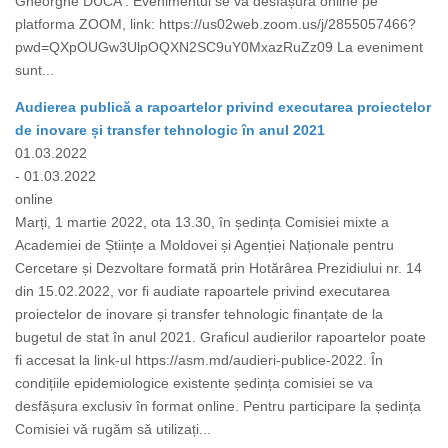
Gheorghe DUCA . Evenimentul se va desfășura online pe
platforma ZOOM, link: https://us02web.zoom.us/j/2855057466?
pwd=QXpOUGw3UlpOQXN2SC9uY0MxazRuZz09 La eveniment
sunt...
Audierea publică a rapoartelor privind executarea proiectelor
de inovare și transfer tehnologic în anul 2021
01.03.2022
- 01.03.2022
online
Marți, 1 martie 2022, ota 13.30, în ședința Comisiei mixte a
Academiei de Științe a Moldovei și Agenției Naționale pentru
Cercetare și Dezvoltare formată prin Hotărârea Prezidiului nr. 14
din 15.02.2022, vor fi audiate rapoartele privind executarea
proiectelor de inovare și transfer tehnologic finanțate de la
bugetul de stat în anul 2021. Graficul audierilor rapoartelor poate
fi accesat la link-ul https://asm.md/audieri-publice-2022. În
condițiile epidemiologice existente ședința comisiei se va
desfășura exclusiv în format online. Pentru participare la ședința
Comisiei vă rugăm să utilizați...