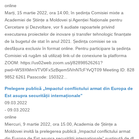
online
Marți, 15 martie 2022, ora 14.00, în ședința Comisiei mixte a
Academiei de Științe a Moldovei și Agenției Naționale pentru
Cercetare și Dezvoltare, vor fi audiate rapoartele privind
executarea proiectelor de inovare și transfer tehnologic finanțate
de la bugetul de stat în anul 2021. Ședința comisiei se va
desfășura exclusiv în format online. Pentru participare la ședința
Comisiei vă rugăm să utilizați link-ul de conexiune la platforma
ZOOM: https://us02web.zoom.us/j/82898526261?
pwd=WS9XMmVTV0FxSzBqem5lVnNTcFYvQT09 Meeting ID: 828
9852 6261 Passcode: 150322...
Prelegere publică „Impactul conflictului armat din Europa de
Est asupra securității internaționale”
09.03.2022
- 09.03.2022
online
Miercuri, 9 martie 2022, ora 15.00, Academia de Științe a
Moldovei invită la prelegerea publică „Impactul conflictului armat
din Europa de Est asupra securității internaționale” susținută de dl