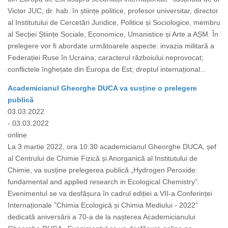
Victor JUC, dr. hab. în științe politice, profesor universitar, director
al Institutului de Cercetări Juridice, Politice și Sociologice, membru
al Secției Științe Sociale, Economice, Umanistice și Arte a AȘM. În
prelegere vor fi abordate următoarele aspecte: invazia militară a
Federației Ruse în Ucraina; caracterul războiului neprovocat;
conflictele înghețate din Europa de Est; dreptul internațional...
Academicianul Gheorghe DUCA va susține o prelegere
publică
03.03.2022
- 03.03.2022
online
La 3 martie 2022, ora 10:30 academicianul Gheorghe DUCA, șef
al Centrului de Chimie Fizică și Anorganică al Institutului de
Chimie, va susține prelegerea publică „Hydrogen Peroxide:
fundamental and applied research in Ecological Chemistry”.
Evenimentul se va desfășura în cadrul ediției a VII-a Conferinței
Internaționale ”Chimia Ecologică și Chimia Mediului - 2022”
dedicată aniversării a 70-a de la nașterea Academicianului