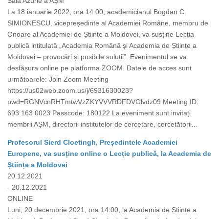
Sala Azurie a AȘM
La 18 ianuarie 2022, ora 14:00, academicianul Bogdan C.
SIMIONESCU, vicepreședinte al Academiei Române, membru de
Onoare al Academiei de Științe a Moldovei, va susține Lecția
publică intitulată „Academia Română și Academia de Științe a
Moldovei – provocări și posibile soluții”. Evenimentul se va
desfășura online pe platforma ZOOM. Datele de acces sunt
următoarele: Join Zoom Meeting
https://us02web.zoom.us/j/6931630023?
pwd=RGNVcnRHTmtwVzZKYVVVRDFDVGlvdz09 Meeting ID:
693 163 0023 Passcode: 180122 La eveniment sunt invitați
membrii AȘM, directorii institutelor de cercetare, cercetătorii...
Profesorul Sierd Cloetingh, Președintele Academiei
Europene, va susține online o Lecție publică, la Academia de
Științe a Moldovei
20.12.2021
- 20.12.2021
ONLINE
Luni, 20 decembrie 2021, ora 14:00, la Academia de Științe a