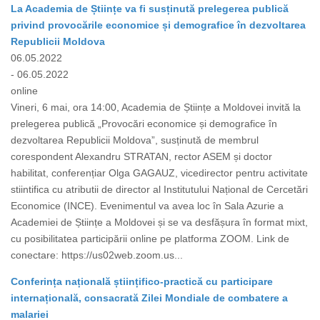
La Academia de Științe va fi susținută prelegerea publică
privind provocările economice și demografice în dezvoltarea
Republicii Moldova
06.05.2022
- 06.05.2022
online
Vineri, 6 mai, ora 14:00, Academia de Științe a Moldovei invită la
prelegerea publică „Provocări economice și demografice în
dezvoltarea Republicii Moldova”, susținută de membrul
corespondent Alexandru STRATAN, rector ASEM și doctor
habilitat, conferențiar Olga GAGAUZ, vicedirector pentru activitate
stiintifica cu atributii de director al Institutului Național de Cercetări
Economice (INCE). Evenimentul va avea loc în Sala Azurie a
Academiei de Științe a Moldovei și se va desfășura în format mixt,
cu posibilitatea participării online pe platforma ZOOM. Link de
conectare: https://us02web.zoom.us...
Conferința națională științifico-practică cu participare
internațională, consacrată Zilei Mondiale de combatere a
malariei