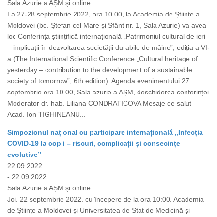
Sala Azurie a AȘM şi online
La 27-28 septembrie 2022, ora 10.00, la Academia de Științe a
Moldovei (bd. Ștefan cel Mare și Sfânt nr. 1, Sala Azurie) va avea
loc Conferința științifică internațională „Patrimoniul cultural de ieri
– implicații în dezvoltarea societății durabile de mâine”, ediția a VI-
a (The International Scientific Conference „Cultural heritage of
yesterday – contribution to the development of a sustainable
society of tomorrow”, 6th edition). Agenda evenimentului 27
septembrie ora 10.00, Sala azurie a AȘM, deschiderea conferinței
Moderator dr. hab. Liliana CONDRATICOVA Mesaje de salut
Acad. Ion TIGHINEANU...
Simpozionul național cu participare internațională „Infecția
COVID-19 la copii – riscuri, complicații și consecințe
evolutive”
22.09.2022
- 22.09.2022
Sala Azurie a AȘM şi online
Joi, 22 septembrie 2022, cu începere de la ora 10:00, Academia
de Științe a Moldovei și Universitatea de Stat de Medicină și