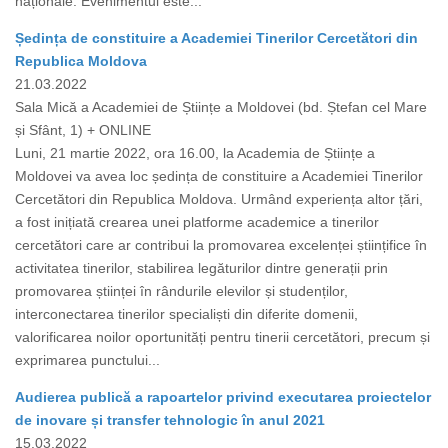
naționale. Evenimentul este...
Ședința de constituire a Academiei Tinerilor Cercetători din
Republica Moldova
21.03.2022
Sala Mică a Academiei de Științe a Moldovei (bd. Ștefan cel Mare
și Sfânt, 1) + ONLINE
Luni, 21 martie 2022, ora 16.00, la Academia de Științe a
Moldovei va avea loc ședința de constituire a Academiei Tinerilor
Cercetători din Republica Moldova. Urmând experiența altor țări,
a fost inițiată crearea unei platforme academice a tinerilor
cercetători care ar contribui la promovarea excelenței științifice în
activitatea tinerilor, stabilirea legăturilor dintre generații prin
promovarea științei în rândurile elevilor și studenților,
interconectarea tinerilor specialiști din diferite domenii,
valorificarea noilor oportunități pentru tinerii cercetători, precum și
exprimarea punctului...
Audierea publică a rapoartelor privind executarea proiectelor
de inovare și transfer tehnologic în anul 2021
15.03.2022