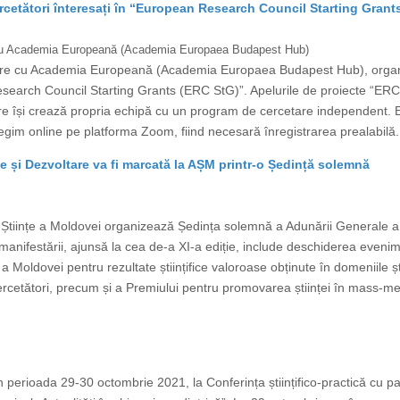
rcetători înteresați în “European Research Council Starting Grant
e cu Academia Europeană (Academia Europaea Budapest Hub)
orare cu Academia Europeană (Academia Europaea Budapest Hub), orga
Research Council Starting Grants (ERC StG)”. Apelurile de proiecte “ERC
care își crează propria echipă cu un program de cercetare independent.
gim online pe platforma Zoom, fiind necesară înregistrarea prealabilă.
ce și Dezvoltare va fi marcată la AȘM printr-o Ședință solemnă
Științe a Moldovei organizează Ședința solemnă a Adunării Generale a 
manifestării, ajunsă la cea de-a XI-a ediție, include deschiderea eveni
Moldovei pentru rezultate științifice valoroase obținute în domeniile științ
cercetători, precum și a Premiului pentru promovarea științei în mass-med
 perioada 29-30 octombrie 2021, la Conferința științifico-practică cu par