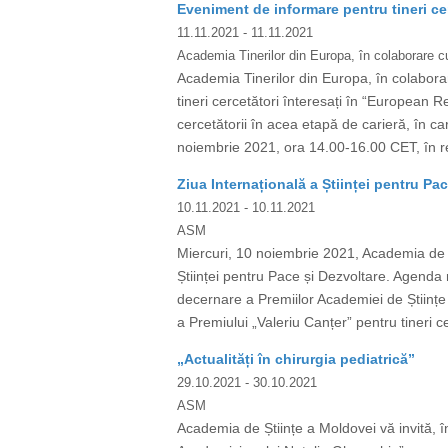
Eveniment de informare pentru tineri ce
11.11.2021
- 11.11.2021
Academia Tinerilor din Europa, în colaborar
Academia Tinerilor din Europa, în colab
tineri cercetători înteresați în “European 
cercetătorii în acea etapă de carieră, în 
noiembrie 2021, ora 14.00-16.00 CET, în re
Ziua Internațională a Științei pentru Pa
10.11.2021
- 10.11.2021
ASM
Miercuri, 10 noiembrie 2021, Academia de 
Științei pentru Pace și Dezvoltare. Agenda 
decernare a Premiilor Academiei de Științe a 
a Premiului „Valeriu Canțer” pentru tineri 
„Actualități în chirurgia pediatrică”
29.10.2021
- 30.10.2021
ASM
Academia de Științe a Moldovei vă invită, în