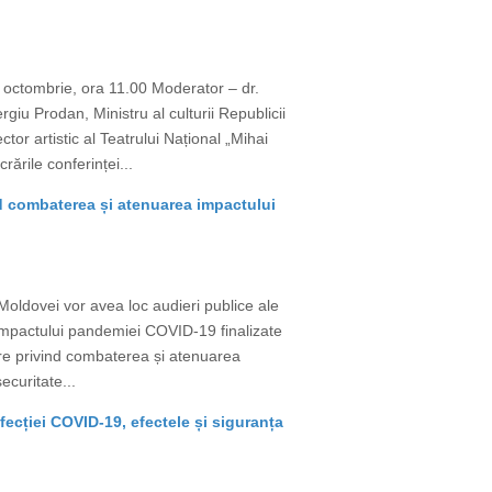
 octombrie, ora 11.00 Moderator – dr.
iu Prodan, Ministru al culturii Republicii
or artistic al Teatrului Național „Mihai
ările conferinței...
ind combaterea și atenuarea impactului
 Moldovei vor avea loc audieri publice ale
 impactului pandemiei COVID-19 finalizate
vare privind combaterea și atenuarea
ecuritate...
nfecției COVID-19, efectele și siguranța