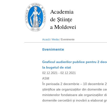
Mergi
la
Academia
conţinutul
de Științe
principal
a Moldovei
Acasă
/
Media
/
Evenimente
Evenimente
Graficul audierilor publice pentru 2 dec
la bugetul de stat
02.12.2021
- 02.12.2021
ASM
În perioada 2 decembrie – 10 decembrie 2021
științifice ale organizațiilor din domeniile c
ministerelor fondatoare ale organizațiilor di
domeniile cercetării și inovării a elaborat gr