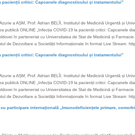
 pacienții critici: Capcanele diagnosticului și tratamentului”
Azurie a AȘM, Prof. Adrian BELÎI, Institutul de Medicină Urgentă și Uni
a publică ONLINE „Infecția COVID-19 la pacienții critici: Capcanele dia
ldovei în parteneriat cu Universitatea de Stat de Medicină și Farmaci
utul de Dezvoltare a Societății Informaționale în format Live Stream: http
 pacienții critici: Capcanele diagnosticului și tratamentului”
Azurie a AȘM, Prof. Adrian BELÎI, Institutul de Medicină Urgentă și Uni
a publică ONLINE „Infecția COVID-19 la pacienții critici: Capcanele dia
ldovei în parteneriat cu Universitatea de Stat de Medicină și Farmaci
utul de Dezvoltare a Societății Informaționale în format Live Stream: http
 cu participare internațională „Imunodeficiențele primare, comorbidi