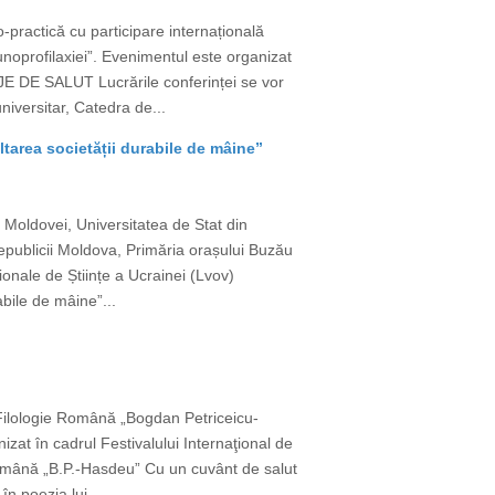
-practică cu participare internațională
munoprofilaxiei”. Evenimentul este organizat
JE DE SALUT Lucrările conferinței se vor
iversitar, Catedra de...
voltarea societății durabile de mâine”
 Moldovei, Universitatea de Stat din
Republicii Moldova, Primăria orașului Buzău
ionale de Științe a Ucrainei (Lvov)
abile de mâine”...
e Filologie Română „Bogdan Petriceicu-
izat în cadrul Festivalului Internaţional de
 Română „B.P.-Hasdeu” Cu un cuvânt de salut
n poezia lui...