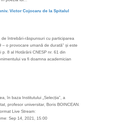
iv. Victor Cojocaru de la Spitalul
de întrebări-răspunsuri cu participarea
9 – o provocare umană de durată” și este
p. 8 al Hotărârii CNESP nr. 61 din
venimentului va fi doamna academician
, în baza Institutului „Selecția”, a
itat, profesor universitar, Boris BOINCEAN.
 format Live Stream:
ime: Sep 14, 2021, 15:00