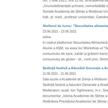
Joi, 1 iulie 2021, ora 12:00, la Academia de
„Imunodeficiențele primare, comorbidități r
Sociale Academia de Științe a Moldovei U
hab. șt. med., profesor universitar, Catedr
Atelierul de lucru: "Securitatea alimen
23.06.2021
- 23.06.2021
online
In cadrul platformei Securitatea Alimentară
Azurie a AȘM, va avea loc Workshop-ul "Sec
consumului de sare, zahăr și grăsimi trans î
consumului de gluten - dr., conf.univ. Simi
Ședință festivă a Adunării Generale a A
11.06.2021
- 11.06.2021
Sala azurie a Academiei de Științe a Moldovei 
Ședință festivă a Adunării Generale a Acad
Moderatori: acad. Ion Tighineanu, m.c. Sve
documentar „Istoria Academiei de Științe a
Hotărârea Prezidiului Academiei de Științe