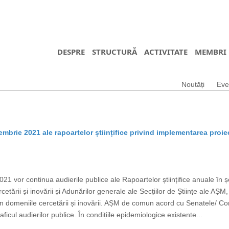
DESPRE
STRUCTURĂ
ACTIVITATE
MEMBRI
Noutăți
Eve
embrie 2021 ale rapoartelor științifice privind implementarea proie
 vor continua audierile publice ale Rapoartelor științifice anuale în ș
ercetării și inovării și Adunărilor generale ale Secțiilor de Științe ale AȘ
n domeniile cercetării și inovării. AȘM de comun acord cu Senatele/ Consili
aficul audierilor publice. În condițiile epidemiologice existente...