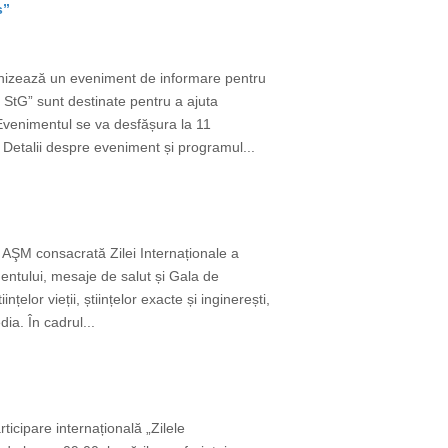
s”
nizează un eveniment de informare pentru
 StG” sunt destinate pentru a ajuta
 Evenimentul se va desfășura la 11
 Detalii despre eveniment și programul...
AŞM consacrată Zilei Internaționale a
mentului, mesaje de salut și Gala de
elor vieții, științelor exacte și inginerești,
ia. În cadrul...
ticipare internațională „Zilele