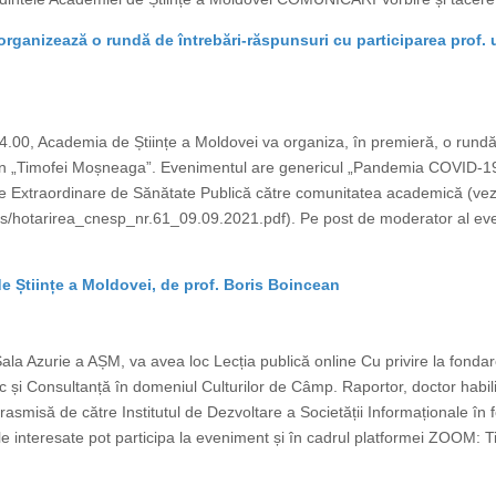
ganizează o rundă de întrebări-răspunsuri cu participarea prof. un
00, Academia de Științe a Moldovei va organiza, în premieră, o rundă 
ican „Timofei Moșneaga”. Evenimentul are genericul „Pandemia COVID-1
e Extraordinare de Sănătate Publică către comunitatea academică (vezi 
files/hotarirea_cnesp_nr.61_09.09.2021.pdf). Pe post de moderator al e
de Științe a Moldovei, de prof. Boris Boincean
la Azurie a AȘM, va avea loc Lecția publică online Cu privire la fondarea
c și Consultanță în domeniul Culturilor de Câmp. Raportor, doctor habil
trasmisă de către Institutul de Dezvoltare a Societății Informaționale în
nteresate pot participa la eveniment și în cadrul platformei ZOOM: T