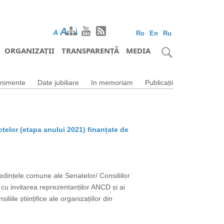
A
A
A
Ro
En
Ru
ORGANIZAȚII
TRANSPARENȚĂ
MEDIA
nimente
Date jubiliare
In memoriam
Publicații
ctelor (etapa anului 2021) finanțate de
edințele comune ale Senatelor/ Consiliilor
M, cu invitarea reprezentanților ANCD și ai
ile științifice ale organizațiilor din