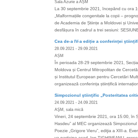
Sala Azurie a AȘM
La 30 septembrie 2021, începând cu ora 10:0
„Malformațiile congenitale la copii – progno
de Academia de Științe a Moldovei și Univ
desfășura în cadrul a trei sesiuni: SESIUN
Cea de-a IV-a ediție a conferinței științi
28.09.2021
- 29.09.2021
AȘM
În perioada 28-29 septembrie 2021, Secția 
Moldova și Centrul Mitropolitan de Cercetăr
și Institutul European pentru Cercetări Mul
organizează conferința științifică internațion
Simpozionul ştiinţific „Posteritatea criti
24.09.2021
- 24.09.2021
AŞM, sala mică
Vineri, 24 septembrie 2021, ora 15:00, în S
Hasdeu” al MEC organizează Simpozionul ştiin
Poezie „Grigore Vieru”, ediţia a XIII-a. E
va participa acad. Ion TIGHINEANU, președ