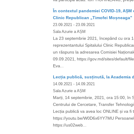
În contextul pandemiei COVID-19, AȘM or
Clinic Republican „Timofei Moșneaga”
23.09.2021
- 23.09.2021
Sala Azurie a AȘM
La 23 septembrie 2021, începând cu ora 14.
reprezentantului Spitalului Clinic Republ
un răspuns la adresarea Comisiei Național
09.09.2021, https://gov.md/sites/default/
Eva...
Lecția publică, susținută, la Academia 
14.09.2021
- 14.09.2021
Sala Azurie a AȘM
Marți, 14 septembrie, 2021, ora 15:00, în Sa
Centrului de Cercetare, Transfer Tehnologi
Lecția publică va avea loc ONLINE și va fi 
https://youtu.be/W0D6x6YY7MU Persoanele i
https://us02web...