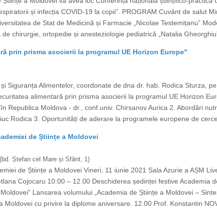
 Științe a Moldovei va avea loc Conferința națională științifico-practică 
espiratorii și infecția COVID-19 la copii”. PROGRAM Cuvânt de salut Minis
niversitatea de Stat de Medicină și Farmacie „Nicolae Testemițanu” M
a de chirurgie, ortopedie și anesteziologie pediatrică „Natalia Gheorghi
tară prin prisma asocierii la programul UE Horizon Europe"
 și Siguranța Alimentelor, coordonate de dna dr. hab. Rodica Sturza, pe 
uritatea alimentară prin prisma asocierii la programul UE Horizon Europ
n Republica Moldova - dr., conf.univ. Chirsanov Aurica 2. Abordări nutri
niuc Rodica 3. Oportunități de aderare la programele europene de cercet
cademiei de Științe a Moldovei
(bd. Ștefan cel Mare și Sfânt, 1)
emiei de Științe a Moldovei Vineri, 11 iunie 2021 Sala Azurie a AȘM L
tlana Cojocaru 10.00 – 12.00 Deschiderea ședinței festive Academia de 
 Moldovei” Lansarea volumului „Academia de Științe a Moldovei – Sintez
 a Moldovei cu privire la diplome aniversare. 12.00 Prof. Konstantin N