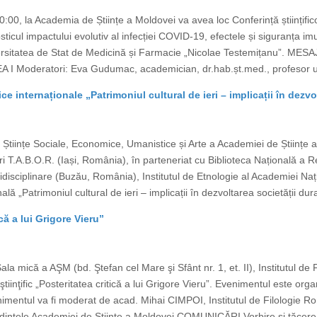
0, la Academia de Științe a Moldovei va avea loc Conferință științifico
sticul impactului evolutiv al infecției COVID-19, efectele și siguranța i
ersitatea de Stat de Medicină și Farmacie „Nicolae Testemițanu”. MESA
EA I Moderatori: Eva Gudumac, academician, dr.hab.șt.med., profesor un
fice internaționale „Patrimoniul cultural de ieri – implicații în dez
Științe Sociale, Economice, Umanistice și Arte a Academiei de Științe a
i T.A.B.O.R. (Iași, România), în parteneriat cu Biblioteca Națională a 
tidisciplinare (Buzău, România), Institutul de Etnologie al Academiei Naț
ală „Patrimoniul cultural de ieri – implicații în dezvoltarea societății dur
că a lui Grigore Vieru”
ala mică a AŞM (bd. Ştefan cel Mare şi Sfânt nr. 1, et. II), Institutul d
ţific „Posteritatea critică a lui Grigore Vieru”. Evenimentul este organ
venimentul va fi moderat de acad. Mihai CIMPOI, Institutul de Filologie
intele Academiei de Științe a Moldovei COMUNICĂRI Vorbire și tăcere î