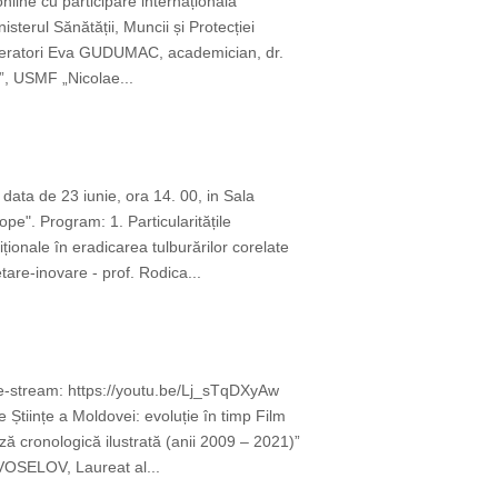
online cu participare internațională
terul Sănătății, Muncii și Protecției
oderatori Eva GUDUMAC, academician, dr.
u”, USMF „Nicolae...
data de 23 iunie, ora 14. 00, in Sala
e". Program: 1. Particularitățile
ționale în eradicarea tulburărilor corelate
are-inovare - prof. Rodica...
ive-stream: https://youtu.be/Lj_sTqDXyAw
Științe a Moldovei: evoluție în timp Film
ă cronologică ilustrată (anii 2009 – 2021)”
OVOSELOV, Laureat al...