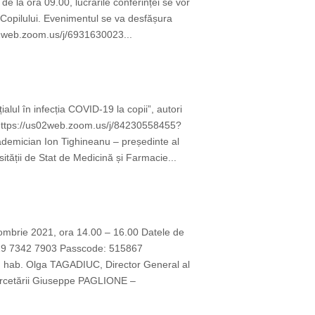
e la ora 09.00, lucrările conferinței se vor
 Copilului. Evenimentul se va desfășura
02web.zoom.us/j/6931630023...
lul în infecția COVID-19 la copii”, autori
 https://us02web.zoom.us/j/84230558455?
ician Ion Tighineanu – președinte al
ității de Stat de Medicină și Farmacie...
ombrie 2021, ora 14.00 – 16.00 Datele de
9 7342 7903 Passcode: 515867
. hab. Olga TAGADIUC, Director General al
Cercetării Giuseppe PAGLIONE –