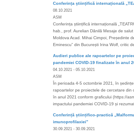
Conferința științifică internațională 
08.10.2021
ASM
Conferința științifică internațională „TE
hab., prof. Aurelian Dănilă Mesaje de salut
Moldova Acad. Mihai Cimpoi, Președinte de O
Eminescu” din București Irina Wolf, critic d
Audieri publice ale rapoartelor pe proie
pandemiei COVID-19 finalizate în anul 
04.10.2021
- 05.10.2021
ASM
În perioada 4-5 octombrie 2021, în ședințele
rapoartelor pe proiectele de cercetare din
în anul 2021 conform graficului (https://as
impactului pandemiei COVID-19 și rezumatele 
Conferință științifico-practică „Malforma
imunoprofilaxiei”
30.09.2021
- 30.09.2021