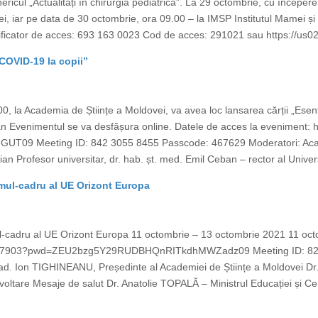
cul „Actualități în chirurgia pediatrică”. La 29 octombrie, cu începere d
i, iar pe data de 30 octombrie, ora 09.00 – la IMSP Institutul Mamei și
tificator de acces: 693 163 0023 Cod de acces: 291021 sau https://us
 COVID-19 la copii”
, la Academia de Științe a Moldovei, va avea loc lansarea cărții „Esenția
 Evenimentul se va desfășura online. Datele de acces la eveniment:
Meeting ID: 842 3055 8455 Passcode: 467629 Moderatori: Academ
n Profesor universitar, dr. hab. șt. med. Emil Ceban – rector al Univers
mul-cadru al UE Orizont Europa
-cadru al UE Orizont Europa 11 octombrie – 13 octombrie 2021 11 oct
73427903?pwd=ZEU2bzg5Y29RUDBHQnRITkdhMWZadz09 Meeting ID: 82
ad. Ion TIGHINEANU, Președinte al Academiei de Științe a Moldovei Dr
zvoltare Mesaje de salut Dr. Anatolie TOPALĂ – Ministrul Educației și 