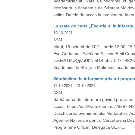
Academicianului Natalia Gheorghiu” cu generi
desfășura la Academia de Științe a Moldove
online Datele de acces la eveniment: Iden
Lansare de carte „Esențialul în infecția
19.10.2021
AȘM
Marți, 19 octombrie 2021, orele 12.00–15.00
Eva Gudumac, Svetlana Șciuca, Emil Ceban
pwd=STMwQjVpU0NmRzhabURsOTlBK2NGUT09 
Academiei de Științe a Moldovei, academicia
Săptămâna de informare privind progra
11.10.2021
- 13.10.2021
ASM
Săptămâna de informare privind programul
acces: https://us02web.zoom.us/j/829
Deschiderea evenimentului Moderatori: Ac
Agenției Naționale pentru Cercetare și De
Programme Officer, Delegația UE în...