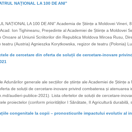
„TEATRUL NAȚIONAL LA 100 DE ANI”
ATRUL NAȚIONAL LA 100 DE ANI” Academia de Științe a Moldovei Vineri, 8
 Acad. Ion Tighineanu, Președinte al Academiei de Științe a Moldovei Serg
noare al Uniunii Scriitorilor din Republica Moldova Mircea Rusu, Direct
e teatru (Austria) Agnieszka Korytkowska, regizor de teatru (Polonia) Lucr
ctele de cercetare din oferta de soluții de cercetare-inovare priv
2021
 Adunărilor generale ale secțiilor de științe ale Academiei de Științe a
 oferta de soluții de cercetare-inovare privind combaterea și atenuarea
m.md/audieri-publice-2021). Lista ofertelor de soluții de cercetare-ino
proiectelor (conform priorităților I Sănătate, II Agricultură durabilă, s
țiile congenitale la copii – pronosticurile impactului evolutiv al i