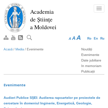
Mergi
la
Toggl
Academia
conţinutul
navig
de Științe
principal
a Moldovei
A
A
A
Ro
En
Ru
Noutăți
Acasă
/
Media
/
Evenimente
Evenimente
Date jubiliare
In memoriam
Publicații
Evenimente
Audieri Publice SȘEI: Audierea rapoartelor pe proiectele de
cercetare în domeniul Inginerie, Energetică, Geologie,