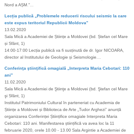
Nord a AȘM."...
Lecția publică „Problemele reducerii riscului seismic la care
este expus teritoriul Republicii Moldova”
13.02.2020
Sala Mică a Academiei de Științe a Moldovei (bd. Ștefan cel Mare
și Sfânt, 1)
14:00-17:00 Lecția publică va fi susținută de dr. Igor NICOARA,
director al Institutului de Geologie și Seismologie....
Conferinţa ştiinţifică omagială „Interpreta Maria Cebotari: 110
ani”
11.02.2020
Sala Mică a Academiei de Ştiinţe a Moldovei (bd. Ştefan cel Mare
şi Sfânt, 1)
Institutul Patrimoniului Cultural în parteneriat cu Academia de
Științe a Moldovei și Biblioteca de Arte „Tudor Arghezi” anunță
organizarea Conferinței Științifice omagiale Interpreta Maria
Cebotari: 110 ani. Manifestarea științifică va avea loc la 11
februarie 2020, orele 10.00 - 13.00 Sala Argintie a Academiei de