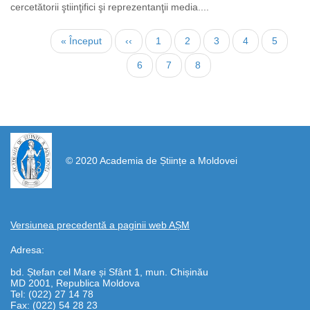
cercetătorii ştiinţifici şi reprezentanţii media....
Paginare
Prima
« Început
Pagina
‹‹
Page
1
Page
2
Page
3
Page
4
Page
5
pagină
anterioară
Page
6
Page
7
Pagina
8
curentă
https://propletenie.ru/
© 2020 Academia de Științe a Moldovei
Versiunea precedentă a paginii web AȘM
Adresa:
bd. Ștefan cel Mare și Sfânt 1, mun. Chișinău
MD 2001, Republica Moldova
Tel: (022) 27 14 78
Fax: (022) 54 28 23