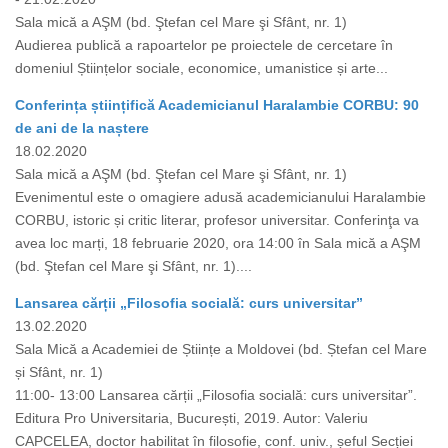
Sala mică a AŞM (bd. Ştefan cel Mare şi Sfânt, nr. 1)
Audierea publică a rapoartelor pe proiectele de cercetare în
domeniul Științelor sociale, economice, umanistice și arte...
Conferința științifică Academicianul Haralambie CORBU: 90
de ani de la naștere
18.02.2020
Sala mică a AŞM (bd. Ştefan cel Mare şi Sfânt, nr. 1)
Evenimentul este o omagiere adusă academicianului Haralambie
CORBU, istoric și critic literar, profesor universitar. Conferinţa va
avea loc marți, 18 februarie 2020, ora 14:00 în Sala mică a AŞM
(bd. Ştefan cel Mare şi Sfânt, nr. 1)....
Lansarea cărții „Filosofia socială: curs universitar”
13.02.2020
Sala Mică a Academiei de Științe a Moldovei (bd. Ștefan cel Mare
și Sfânt, nr. 1)
11:00- 13:00 Lansarea cărții „Filosofia socială: curs universitar”.
Editura Pro Universitaria, București, 2019. Autor: Valeriu
CAPCELEA, doctor habilitat în filosofie, conf. univ., șeful Secției