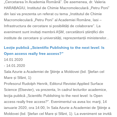
„Cercetarea în Academia Română”. De asemenea, dr. Valeria
HARABAGIU, Institutul de Chimie Macromoleculară „Petru Poni”
din Iasi va prezenta un referat cu tema „Institutul de Chimie
Macromoleculară „Petru Poni” al Academiei Române, Iasi –
Infrastructura de cercetare si posibilități de colaborare”. La
eveniment sunt invitați membrii AȘM, cercetătorii științifici din
institute de cercetare și universități, reprezentanții ministerelor...
Lecţie publică „Scientific Publishing to the next level: Is
Open access really free access?”
14.01.2020
- 14.01.2020
Sala Azurie a Academiei de Ştiinţe a Moldovei (bd. Ştefan cel
Mare și Sfânt, 1)
Profesorul Rudolph Henrik, Editorul Revistei Applied Surface
Science (Elsevier), va prezenta, în cadrul lecturilor academice,
lecţia publică „Scientific Publishing to the next level: Is Open
access really free access?”. Evenimentul va avea loc marţi, 14
ianuarie 2020, ora 14:00, în Sala Azurie a Academiei de Ştiinţe a
Moldovei (bd. Ştefan cel Mare și Sfânt, 1). La eveniment se invită