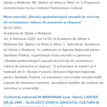
Ştiinţe a Moldovei, Bd. Ştefan cel Mare şi Sfânt, nr. 1 Programul
evenimentului Sursa: Institutul Patrimoniului Cultural...
Masa rotundă „Situația epidemiologică cauzată de noul tip
de coronavirus: măsuri de prevenire și răspuns”
06.02.2020
Academia de Științe a Moldovei
Joi, 6 februarie 2020, ora 14.00, la Academia de Științe a
Moldovei (bd. Ştefan cel Mare şi Sfânt, 1, Sala Mică), Academia
de Științe a Moldovei, în colaborare cu Agenția Națională pentru
Sănătate Publică, organizează masa rotundă cu genericul
„Situația epidemiologică cauzată de noul tip de coronavirus:
măsuri de prevenire și răspuns”. O prezentare la subiect va fi
realizată de dr. Nicolae Furtună, directorul Agenţiei Naţionale
pentru Sănătate Publică. La eveniment sunt invitați membrii AȘM,
experții din domeniul medicinii, cercetătorii științifici din institute de
cercetare și universități...
Conferinţă naţională IN MEMORIAM acad. Valeriu CANŢER
(05.02.1955 – 02.04.2017) ȘTIINȚA, EDUCAȚIA, CULTURA ȘI