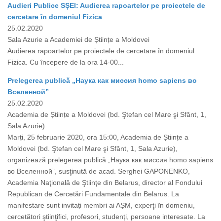
Audieri Publice SȘEI: Audierea rapoartelor pe proiectele de
cercetare în domeniul Fizica
25.02.2020
Sala Azurie a Academiei de Științe a Moldovei
Audierea rapoartelor pe proiectele de cercetare în domeniul
Fizica. Cu începere de la ora 14-00...
Prelegerea publică „Наука как миссия homo sapiens во
Вселенной”
25.02.2020
Academia de Științe a Moldovei (bd. Ştefan cel Mare şi Sfânt, 1,
Sala Azurie)
Marți, 25 februarie 2020, ora 15:00, Academia de Științe a
Moldovei (bd. Ştefan cel Mare şi Sfânt, 1, Sala Azurie),
organizează prelegerea publică „Наука как миссия homo sapiens
во Вселенной”, susţinută de acad. Serghei GAPONENKO,
Academia Naţională de Ştiinţe din Belarus, director al Fondului
Republican de Cercetări Fundamentale din Belarus. La
manifestare sunt invitați membri ai AȘM, experţi în domeniu,
cercetători ştiinţifici, profesori, studenți, persoane interesate. La