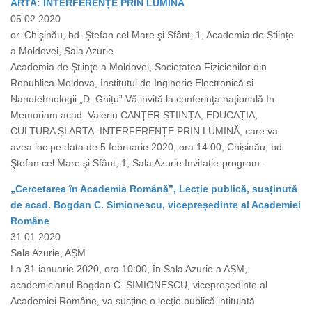
ARTA: INTERFERENȚE PRIN LUMINĂ
05.02.2020
or. Chişinău, bd. Ştefan cel Mare şi Sfânt, 1, Academia de Științe
a Moldovei, Sala Azurie
Academia de Ştiinţe a Moldovei, Societatea Fizicienilor din
Republica Moldova, Institutul de Inginerie Electronică și
Nanotehnologii „D. Ghițu” Vă invită la conferinţa naţională In
Memoriam acad. Valeriu CANŢER ȘTIINȚA, EDUCAȚIA,
CULTURA ȘI ARTA: INTERFERENȚE PRIN LUMINĂ, care va
avea loc pe data de 5 februarie 2020, ora 14.00, Chișinău, bd.
Ştefan cel Mare şi Sfânt, 1, Sala Azurie Invitație-program...
„Cercetarea în Academia Română”, Lecție publică, susținută
de acad. Bogdan C. Simionescu, vicepreședinte al Academiei
Române
31.01.2020
Sala Azurie, AȘM
La 31 ianuarie 2020, ora 10:00, în Sala Azurie a AȘM,
academicianul Bogdan C. SIMIONESCU, vicepreședinte al
Academiei Române, va susține o lecție publică intitulată