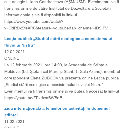
culturologie Liliana Condraticova (AȘM/USM). Evenimentul va fi
transmis online de către Institutul de Dezvoltare a Societății
Informaționale și va fi disponibil la link-ul
https://www.youtube.com/watch?
v=OdRDkSfeAR0&feature=youtu.be&ab_channel=IDSITV...
Lecția publică „Studiul stării ecologice a ecosistemului
fluviului Nistru”
12.02.2021
ONLINE
La 12 februarie 2021, ora 14:00, la Academia de Științe a
Moldovei (bd. Ștefan cel Mare și Sfânt, 1, Sala Azurie), membrul
corespondent Elena ZUBCOV va prezenta online Lecția publică
„Studiul stării ecologice a ecosistemului fluviului Nistru”.
Evenimentul va fi transmis online și va putea fi accesat la link-ul
https://youtu.be/ZFxdxmBWBnE....
Ziua internațională a femeilor cu activități în domeniul
științei
11.02.2021