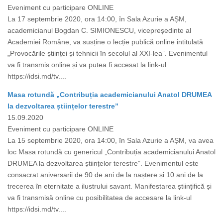
Eveniment cu participare ONLINE
La 17 septembrie 2020, ora 14:00, în Sala Azurie a AȘM,
academicianul Bogdan C. SIMIONESCU, vicepreședinte al
Academiei Române, va susține o lecție publică online intitulată
„Provocările științei și tehnicii în secolul al XXI-lea”. Evenimentul
va fi transmis online și va putea fi accesat la link-ul
https://idsi.md/tv....
Masa rotundă „Contribuția academicianului Anatol DRUMEA
la dezvoltarea științelor terestre”
15.09.2020
Eveniment cu participare ONLINE
La 15 septembrie 2020, ora 14:00, în Sala Azurie a AȘM, va avea
loc Masa rotundă cu genericul „Contribuția academicianului Anatol
DRUMEA la dezvoltarea științelor terestre”. Evenimentul este
consacrat aniversarii de 90 de ani de la naștere și 10 ani de la
trecerea în eternitate a ilustrului savant. Manifestarea științifică și
va fi transmisă online cu posibilitatea de accesare la link-ul
https://idsi.md/tv....