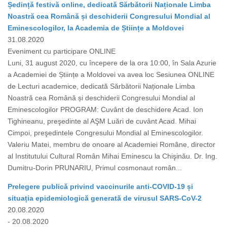
Ședință festivă online, dedicată Sărbătorii Naționale Limba
Noastră cea Română și deschiderii Congresului Mondial al
Eminescologilor, la Academia de Științe a Moldovei
31.08.2020
Eveniment cu participare ONLINE
Luni, 31 august 2020, cu începere de la ora 10:00, în Sala Azurie
a Academiei de Științe a Moldovei va avea loc Sesiunea ONLINE
de Lecturi academice, dedicată Sărbătorii Naționale Limba
Noastră cea Română și deschiderii Congresului Mondial al
Eminescologilor PROGRAM: Cuvânt de deschidere Acad. Ion
Tighineanu, preşedinte al AŞM Luări de cuvânt Acad. Mihai
Cimpoi, preşedintele Congresului Mondial al Eminescologilor.
Valeriu Matei, membru de onoare al Academiei Române, director
al Institutului Cultural Român Mihai Eminescu la Chişinău. Dr. Ing.
Dumitru-Dorin PRUNARIU, Primul cosmonaut român...
Prelegere publică privind vaccinurile anti-COVID-19 și
situația epidemiologică generată de virusul SARS-CoV-2
20.08.2020
- 20.08.2020