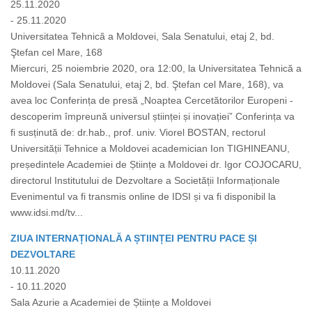
25.11.2020
- 25.11.2020
Universitatea Tehnică a Moldovei, Sala Senatului, etaj 2, bd.
Ştefan cel Mare, 168
Miercuri, 25 noiembrie 2020, ora 12:00, la Universitatea Tehnică a
Moldovei (Sala Senatului, etaj 2, bd. Ştefan cel Mare, 168), va
avea loc Conferința de presă „Noaptea Cercetătorilor Europeni -
descoperim împreună universul științei și inovației” Conferința va
fi susținută de: dr.hab., prof. univ. Viorel BOSTAN, rectorul
Universității Tehnice a Moldovei academician Ion TIGHINEANU,
președintele Academiei de Științe a Moldovei dr. Igor COJOCARU,
directorul Institutului de Dezvoltare a Societății Informaționale
Evenimentul va fi transmis online de IDSI și va fi disponibil la
www.idsi.md/tv...
ZIUA INTERNAȚIONALĂ A ȘTIINȚEI PENTRU PACE ȘI
DEZVOLTARE
10.11.2020
- 10.11.2020
Sala Azurie a Academiei de Științe a Moldovei