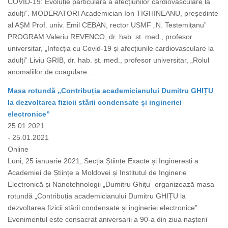
COVID-19: Evoluție particulară a afecțiunilor cardiovasculare la
adulți”. MODERATORI Academician Ion TIGHINEANU, președinte
al AȘM Prof. univ. Emil CEBAN, rector USMF „N. Testemițanu”
PROGRAM Valeriu REVENCO, dr. hab. șt. med., profesor
universitar, „Infecția cu Covid-19 și afecțiunile cardiovasculare la
adulți” Liviu GRIB, dr. hab. șt. med., profesor universitar, „Rolul
anomaliilor de coagulare...
Masa rotundă „Contribuția academicianului Dumitru GHIȚU
la dezvoltarea fizicii stării condensate și ingineriei
electronice”
25.01.2021
- 25.01.2021
Online
Luni, 25 ianuarie 2021, Secția Științe Exacte și Inginerești a
Academiei de Științe a Moldovei și Institutul de Inginerie
Electronică și Nanotehnologii „Dumitru Ghițu” organizează masa
rotundă „Contribuția academicianului Dumitru GHIȚU la
dezvoltarea fizicii stării condensate și ingineriei electronice”.
Evenimentul este consacrat aniversarii a 90-a din ziua nașterii