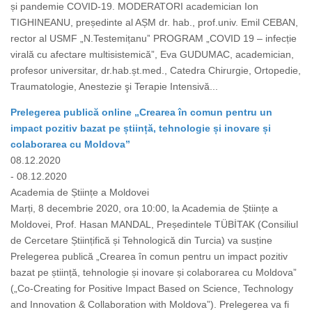
și pandemie COVID-19. MODERATORI academician Ion
TIGHINEANU, președinte al AȘM dr. hab., prof.univ. Emil CEBAN,
rector al USMF „N.Testemițanuˮ PROGRAM „COVID 19 – infecție
virală cu afectare multisistemică”, Eva GUDUMAC, academician,
profesor universitar, dr.hab.șt.med., Catedra Chirurgie, Ortopedie,
Traumatologie, Anestezie şi Terapie Intensivă...
Prelegerea publică online „Crearea în comun pentru un
impact pozitiv bazat pe știință, tehnologie și inovare și
colaborarea cu Moldova”
08.12.2020
- 08.12.2020
Academia de Științe a Moldovei
Marți, 8 decembrie 2020, ora 10:00, la Academia de Științe a
Moldovei, Prof. Hasan MANDAL, Președintele TÜBİTAK (Consiliul
de Cercetare Științifică și Tehnologică din Turcia) va susține
Prelegerea publică „Crearea în comun pentru un impact pozitiv
bazat pe știință, tehnologie și inovare și colaborarea cu Moldova”
(„Co-Creating for Positive Impact Based on Science, Technology
and Innovation & Collaboration with Moldova”). Prelegerea va fi