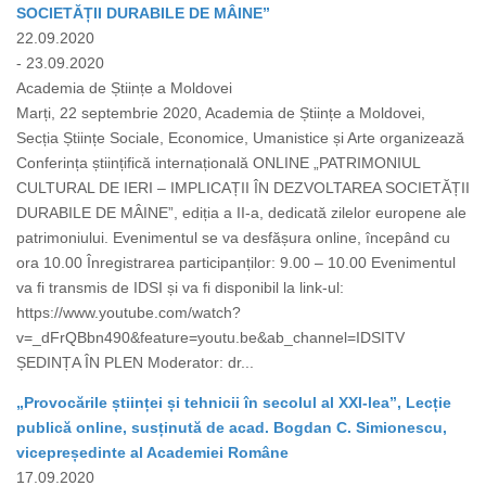
SOCIETĂȚII DURABILE DE MÂINE”
22.09.2020
- 23.09.2020
Academia de Științe a Moldovei
Marți, 22 septembrie 2020, Academia de Științe a Moldovei,
Secția Științe Sociale, Economice, Umanistice și Arte organizează
Conferința științifică internațională ONLINE „PATRIMONIUL
CULTURAL DE IERI – IMPLICAȚII ÎN DEZVOLTAREA SOCIETĂȚII
DURABILE DE MÂINE”, ediția a II-a, dedicată zilelor europene ale
patrimoniului. Evenimentul se va desfășura online, începând cu
ora 10.00 Înregistrarea participanților: 9.00 – 10.00 Evenimentul
va fi transmis de IDSI și va fi disponibil la link-ul:
https://www.youtube.com/watch?
v=_dFrQBbn490&feature=youtu.be&ab_channel=IDSITV
ȘEDINȚA ÎN PLEN Moderator: dr...
„Provocările științei și tehnicii în secolul al XXI-lea”, Lecție
publică online, susținută de acad. Bogdan C. Simionescu,
vicepreședinte al Academiei Române
17.09.2020