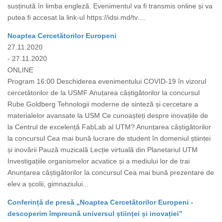
susținută în limba engleză. Evenimentul va fi transmis online și va
putea fi accesat la link-ul https://idsi.md/tv....
Noaptea Cercetătorilor Europeni
27.11.2020
- 27.11.2020
ONLINE
Program 16:00 Deschiderea evenimentului COVID-19 în vizorul
cercetătorilor de la USMF Anuțarea câștigătorilor la concursul
Rube Goldberg Tehnologii moderne de sinteză și cercetare a
materialelor avansate la USM Ce cunoașteți despre inovațiile de
la Centrul de excelență FabLab al UTM? Anunțarea câștigătorilor
la concursul Cea mai bună lucrare de student în domeniul științei
și inovării Pauză muzicală Lecție virtuală din Planetariul UTM
Investigațiile organismelor acvatice și a mediului lor de trai
Anunțarea câștigătorilor la concursul Cea mai bună prezentare de
elev a școlii, gimnaziului...
Conferință de presă „Noaptea Cercetătorilor Europeni -
descoperim împreună universul științei și inovației”