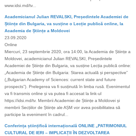
www.idsi.md/tv...
Academicianul Julian REVALSKI, Președintele Academiei de
Științe din Bulgaria, va susține o Lecție publică online, la
Academia de Științe a Moldovei
23.09.2020
Online
Miercuri, 23 septembrie 2020, ora 14:00, la Academia de Științe a
Moldovei, academicianul Julian REVALSKI, Președintele
Academiei de Științe din Bulgaria, va susține Lecția publică online:
„Academia de Științe din Bulgaria: Starea actuală și perspective”
(„Bulgarian Academy of Sciences: current state and future
prospects”). Prelegerea va fi susținută în limba rusă. Evenimentul
va fi transmis online și va putea fi accesat la link-ul
https://idsi.md/tv. Membrii Academiei de Științe a Moldovei și
membrii Secțiilor de Științe ale AȘM vor avea posibilitatea să
participe la eveniment în cadrul...
Conferința științifică internațională ONLINE „PATRIMONIUL
CULTURAL DE IERI – IMPLICAȚII ÎN DEZVOLTAREA