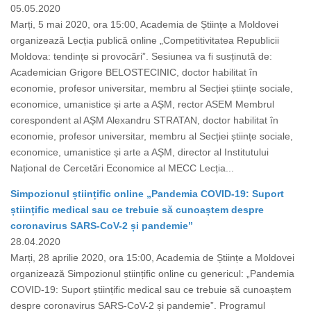
05.05.2020
Marți, 5 mai 2020, ora 15:00, Academia de Științe a Moldovei
organizează Lecția publică online „Competitivitatea Republicii
Moldova: tendințe si provocări”. Sesiunea va fi susținută de:
Academician Grigore BELOSTECINIC, doctor habilitat în
economie, profesor universitar, membru al Secției științe sociale,
economice, umanistice și arte a AȘM, rector ASEM Membrul
corespondent al AȘM Alexandru STRATAN, doctor habilitat în
economie, profesor universitar, membru al Secției științe sociale,
economice, umanistice și arte a AȘM, director al Institutului
Național de Cercetări Economice al MECC Lecția...
Simpozionul științific online „Pandemia COVID-19: Suport
științific medical sau ce trebuie să cunoaștem despre
coronavirus SARS-CoV-2 și pandemie”
28.04.2020
Marți, 28 aprilie 2020, ora 15:00, Academia de Științe a Moldovei
organizează Simpozionul științific online cu genericul: „Pandemia
COVID-19: Suport științific medical sau ce trebuie să cunoaștem
despre coronavirus SARS-CoV-2 și pandemie”. Programul