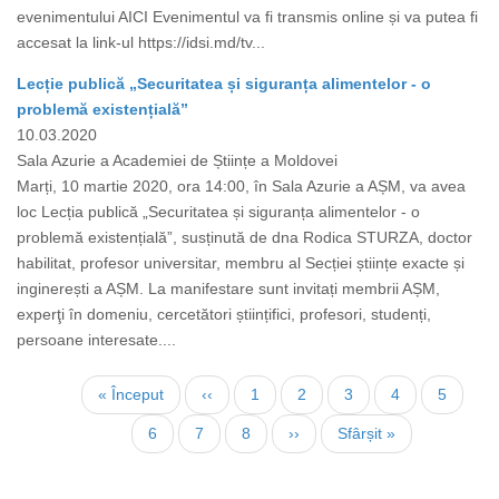
evenimentului AICI Evenimentul va fi transmis online și va putea fi
accesat la link-ul https://idsi.md/tv...
Lecție publică „Securitatea și siguranța alimentelor - o
problemă existențială”
10.03.2020
Sala Azurie a Academiei de Științe a Moldovei
Marți, 10 martie 2020, ora 14:00, în Sala Azurie a AȘM, va avea
loc Lecția publică „Securitatea și siguranța alimentelor - o
problemă existențială”, susținută de dna Rodica STURZA, doctor
habilitat, profesor universitar, membru al Secției științe exacte și
inginerești a AȘM. La manifestare sunt invitați membrii AȘM,
experţi în domeniu, cercetători științifici, profesori, studenți,
persoane interesate....
Paginare
Prima
« Început
Pagina
‹‹
Page
1
Page
2
Page
3
Page
4
Page
5
pagină
anterioară
Page
6
Pagina
7
Page
8
Pagina
››
Ultima
Sfârșit »
curentă
următoare
pagină