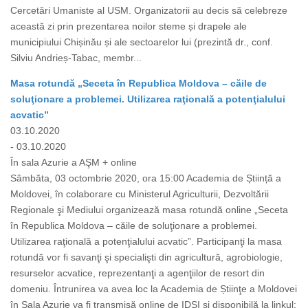
Cercetări Umaniste al USM. Organizatorii au decis să celebreze
această zi prin prezentarea noilor steme și drapele ale
municipiului Chișinău și ale sectoarelor lui (prezintă dr., conf.
Silviu Andrieș-Tabac, membr...
Masa rotundă „Seceta în Republica Moldova – căile de
soluţionare a problemei. Utilizarea raţională a potenţialului
acvatic”
03.10.2020
- 03.10.2020
În sala Azurie a AŞM + online
Sâmbăta, 03 octombrie 2020, ora 15:00 Academia de Știință a
Moldovei, în colaborare cu Ministerul Agriculturii, Dezvoltării
Regionale şi Mediului organizează masa rotundă online „Seceta
în Republica Moldova – căile de soluţionare a problemei.
Utilizarea raţională a potenţialului acvatic”. Participanţi la masa
rotundă vor fi savanţi şi specialişti din agricultură, agrobiologie,
resurselor acvatice, reprezentanţi a agenţiilor de resort din
domeniu. Întrunirea va avea loc la Academia de Știinţe a Moldovei
în Sala Azurie va fi transmisă online de IDSI şi disponibilă la linkul: