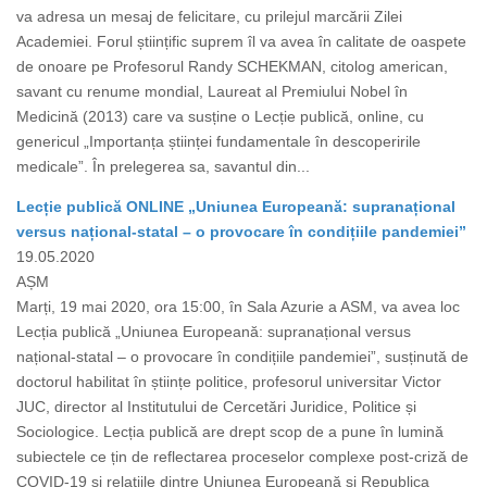
va adresa un mesaj de felicitare, cu prilejul marcării Zilei
Academiei. Forul științific suprem îl va avea în calitate de oaspete
de onoare pe Profesorul Randy SCHEKMAN, citolog american,
savant cu renume mondial, Laureat al Premiului Nobel în
Medicină (2013) care va susține o Lecție publică, online, cu
genericul „Importanța științei fundamentale în descoperirile
medicale”. În prelegerea sa, savantul din...
Lecție publică ONLINE „Uniunea Europeană: supranațional
versus național-statal – o provocare în condițiile pandemiei”
19.05.2020
AȘM
Marți, 19 mai 2020, ora 15:00, în Sala Azurie a ASM, va avea loc
Lecția publică „Uniunea Europeană: supranațional versus
național-statal – o provocare în condițiile pandemiei”, susținută de
doctorul habilitat în științe politice, profesorul universitar Victor
JUC, director al Institutului de Cercetări Juridice, Politice și
Sociologice. Lecția publică are drept scop de a pune în lumină
subiectele ce țin de reflectarea proceselor complexe post-criză de
COVID-19 și relațiile dintre Uniunea Europeană și Republica