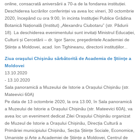
online, consacrată aniversării a 70-a de la fondarea instituției.
Deschiderea lucrărilor conferinței va avea loc vineri, 30 octombrie
2020, începând cu ora 9:00, în incinta Instituţiei Publice Grădina
Botanică Națională (Institut) „Alexandru Ciubotaru” (str. Pădurii
18). La deschiderea evenimentului sunt invitați Ministrul Educației,
Culturii și Cercetării – dr. Igor Șarov, preşedintele Academiei de
Științe a Moldovei, acad. Ion Tighineanu, directorii instituțiilor...
Ziua oraşului Chişinău sărbătorită de Academia de Ştiinţe a
Moldovei
13.10.2020
- 13.10.2020
Sala panoramică a Muzeului de Istorie a Orașului Chișinău (str.
Mateevici 60A)
Pe data de 13 octombrie 2020, la ora 13.00, în Sala panoramică
a Muzeului de Istorie a Orașului Chișinău (str. Mateevici 60A), va
avea loc un eveniment dedicat Zilei Orașului Chișinău organizat
de Muzeul de Istorie a Orașului Chișinău, Direcția Cultură a
Primăriei municipiului Chișinău, Secția Științe Sociale, Economice,
Umaniste și Arte a Academiei de Științe a Moldovei, Centrul de