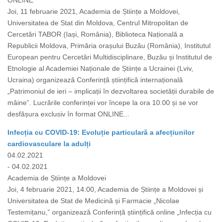
ONLINE
Joi, 11 februarie 2021, Academia de Științe a Moldovei,
Universitatea de Stat din Moldova, Centrul Mitropolitan de
Cercetări TABOR (Iași, România), Biblioteca Națională a
Republicii Moldova, Primăria orașului Buzău (România), Institutul
European pentru Cercetări Multidisciplinare, Buzău și Institutul de
Etnologie al Academiei Naționale de Științe a Ucrainei (Lviv,
Ucraina) organizează Conferință științifică internațională
„Patrimoniul de ieri – implicații în dezvoltarea societății durabile de
mâine”. Lucrările conferinței vor începe la ora 10.00 și se vor
desfășura exclusiv în format ONLINE...
Infecția cu COVID-19: Evoluție particulară a afecțiunilor
cardiovasculare la adulți
04.02.2021
- 04.02.2021
Academia de Științe a Moldovei
Joi, 4 februarie 2021, 14:00, Academia de Științe a Moldovei și
Universitatea de Stat de Medicină și Farmacie „Nicolae
Testemițanu,” organizează Conferință științifică online „Infecția cu