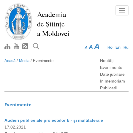
Mergi
la
Toggl
Academia
conţinutul
navig
de Științe
principal
a Moldovei
A
A
A
Ro
En
Ru
Noutăți
Acasă
/
Media
/
Evenimente
Evenimente
Date jubiliare
In memoriam
Publicații
Evenimente
Audieri publice ale proiectelor bi- și multilaterale
17.02.2021