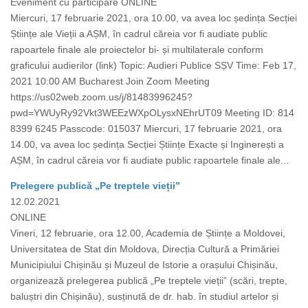
Eveniment cu participare ONLINE
Miercuri, 17 februarie 2021, ora 10.00, va avea loc ședința Secției
Științe ale Vieții a AȘM, în cadrul căreia vor fi audiate public
rapoartele finale ale proiectelor bi- și multilaterale conform
graficului audierilor (link) Topic: Audieri Publice SȘV Time: Feb 17,
2021 10:00 AM Bucharest Join Zoom Meeting
https://us02web.zoom.us/j/81483996245?
pwd=YWUyRy92Vkt3WEEzWXpOLysxNEhrUT09 Meeting ID: 814
8399 6245 Passcode: 015037 Miercuri, 17 februarie 2021, ora
14.00, va avea loc ședința Secției Științe Exacte și Inginerești a
AȘM, în cadrul căreia vor fi audiate public rapoartele finale ale...
Prelegere publică „Pe treptele vieții”
12.02.2021
ONLINE
Vineri, 12 februarie, ora 12.00, Academia de Științe a Moldovei,
Universitatea de Stat din Moldova, Direcția Cultură a Primăriei
Municipiului Chișinău și Muzeul de Istorie a orașului Chișinău,
organizează prelegerea publică „Pe treptele vieții” (scări, trepte,
baluștri din Chișinău), susținută de dr. hab. în studiul artelor și