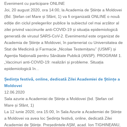
Eveniment cu participare ONLINE
Joi, 20 august 2020, ora 14:00, la Academia de Științe a Moldovei
(Bd. Ștefan cel Mare și Sfânt, 1) va fi organizată ONLINE o nouă
ediție din ciclul prelegerilor publice la subiectul cel mai arzător al
zilei privind vaccinurile anti-COVID-19 și situația epidemiologică
generată de virusul SARS-CoV-2. Evenimentul este organizat de
Academia de Științe a Moldovei, în parteneriat cu Universitatea de
Stat de Medicină și Farmacie „Nicolae Testemițanu” (USMF) și
Agenția Națională pentru Sănătate Publică (ANSP). PROGRAM 1.
„Vaccinuri anti-COVID-19: realizări și probleme. Situația
epidemiologică în...
Ședința festivă, online, dedicată Zilei Academiei de Științe a
Moldovei
12.06.2020
Sala azurie a Academiei de Științe a Moldovei (bd. Ștefan cel
Mare și Sfânt, 1)
La 12 iunie 2020, ora 15:00, în Sala Azurie a Academiei de Științe
a Moldovei va avea loc Ședința festivă, online, dedicată Zilei
Academiei de Științe. Președintele AȘM, acad. Ion TIGHINEANU,