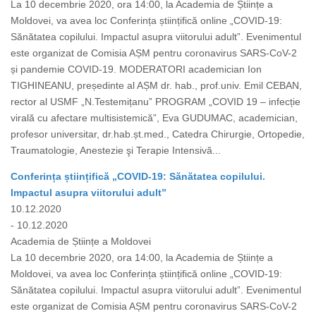
La 10 decembrie 2020, ora 14:00, la Academia de Științe a
Moldovei, va avea loc Conferința științifică online „COVID-19:
Sănătatea copilului. Impactul asupra viitorului adult”. Evenimentul
este organizat de Comisia AȘM pentru coronavirus SARS-CoV-2
și pandemie COVID-19. MODERATORI academician Ion
TIGHINEANU, președinte al AȘM dr. hab., prof.univ. Emil CEBAN,
rector al USMF „N.Testemițanuˮ PROGRAM „COVID 19 – infecție
virală cu afectare multisistemică”, Eva GUDUMAC, academician,
profesor universitar, dr.hab.șt.med., Catedra Chirurgie, Ortopedie,
Traumatologie, Anestezie şi Terapie Intensivă...
Conferința științifică „COVID-19: Sănătatea copilului.
Impactul asupra viitorului adult”
10.12.2020
- 10.12.2020
Academia de Științe a Moldovei
La 10 decembrie 2020, ora 14:00, la Academia de Științe a
Moldovei, va avea loc Conferința științifică online „COVID-19:
Sănătatea copilului. Impactul asupra viitorului adult”. Evenimentul
este organizat de Comisia AȘM pentru coronavirus SARS-CoV-2