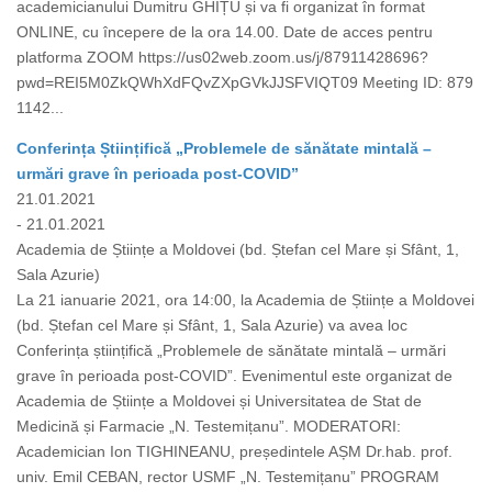
academicianului Dumitru GHIȚU și va fi organizat în format
ONLINE, cu începere de la ora 14.00. Date de acces pentru
platforma ZOOM https://us02web.zoom.us/j/87911428696?
pwd=REI5M0ZkQWhXdFQvZXpGVkJJSFVIQT09 Meeting ID: 879
1142...
Conferința Științifică „Problemele de sănătate mintală –
urmări grave în perioada post-COVID”
21.01.2021
- 21.01.2021
Academia de Științe a Moldovei (bd. Ștefan cel Mare și Sfânt, 1,
Sala Azurie)
La 21 ianuarie 2021, ora 14:00, la Academia de Științe a Moldovei
(bd. Ștefan cel Mare și Sfânt, 1, Sala Azurie) va avea loc
Conferința științifică „Problemele de sănătate mintală – urmări
grave în perioada post-COVID”. Evenimentul este organizat de
Academia de Științe a Moldovei și Universitatea de Stat de
Medicină și Farmacie „N. Testemițanu”. MODERATORI:
Academician Ion TIGHINEANU, președintele AȘM Dr.hab. prof.
univ. Emil CEBAN, rector USMF „N. Testemițanu” PROGRAM