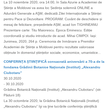
La 10 noiembrie 2020, ora 14:00, în Sala Azurie a Academiei de
Științe a Moldovei va avea loc Ședința solemnă ONLINE a
Adunării Generale a AŞM, dedicată Zilei Internaționale a Științei
pentru Pace și Dezvoltare. PROGRAM: Cuvânt de deschidere și
mesaj de felicitare, președintele AȘM, acad Ion TIGHINEANU
Prezentare carte: Titu Maiorescu. Epoca Eminescu. Ediție
coordonată și studiu introductiv de acad. Mihai CIMPOI. Iași:
Junimea, 2020, 264 p. Ceremonia de înmânare a Premiilor
Academiei de Științe a Moldovei pentru rezultate valoroase
obținute în domeniul științelor sociale, economice, umanistice...
CONFERINȚA ȘTIINȚIFICĂ consacrată aniversării a 70-a de la
fondarea Grădinii Botanice Naționale (Institut) „Alexandru
Ciubotaru”
30.10.2020
- 30.10.2020
Grădina Botanică Națională (Institut) „Alexandru Ciubotaru” (str.
Pădurii 18)
La 30 octombrie 2020, la Grădina Botanică Națională (Institut)
„Alexandru Ciubotaru” îşi va ţine lucrările conferința științifică