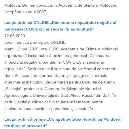
Moldova. De menționat că, la Academia de Științe a Moldovei,
începând cu anul 2007...
Lecția publică ONLINE „Diminuarea impactului negativ al
pandemiei COVID-19 și secetei în agricultură”
12.05.2020
Eveniment cu participare ONLINE
Marți, 12 mai 2020, ora 15:00, Academia de Științe a Moldovei
organizează lecția publică online cu genericul „Diminuarea
impactului negativ al pandemiei COVID-19 și secetei în
agricultură”. Sesiunea va fi susținută de profesorul cercetător
Boris Boincean, doctor habilitat în științe agricole, director
interimar al Institutului de Cercetări pentru Culturile de Câmp
„Selecția”, profesor la Catedra de Științe ale Naturii și
Agroecologie a Universității de Stat „Alecu Russo” din Bălți. În
cadrul lecției publice vor fi discutate atât măsuri pentru
diminuarea consecințelor pandemiei și secetei în...
Lecția publică online „Competitivitatea Republicii Moldova:
tendințe si provocări”