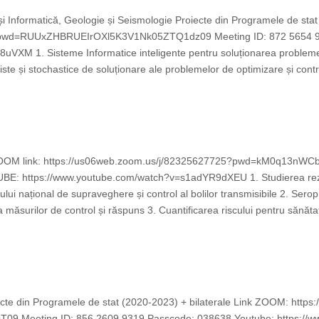
și Informatică, Geologie și Seismologie Proiecte din Programele de st
5?pwd=RUUxZHBRUEIrOXl5K3V1Nk05ZTQ1dz09 Meeting ID: 872 5654 9
XM 1. Sisteme Informatice inteligente pentru soluționarea problemel
ste și stochastice de soluționare ale problemelor de optimizare și contro
ă ZOOM link: https://us06web.zoom.us/j/82325627725?pwd=kM0q13n
 https://www.youtube.com/watch?v=s1adYR9dXEU 1. Studierea reziste
ului național de supraveghere și control al bolilor transmisibile 2. Serop
măsurilor de control și răspuns 3. Cuantificarea riscului pentru sănătate
ecte din Programele de stat (2020-2023) + bilaterale Link ZOOM: htt
 Meeting ID: 856 2609 9319 Passcode: 038638 Youtube: https://