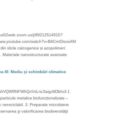
s://us02web.zoom.us/j/89212514915?
/www.youtube.com/watch?v=B4CmIDscwXM
 din sticle calcogenice și azopolimeri:
 4. Materiale nanostructurate avansate
ea III: Mediu și schimbări climatice
=unhVQW9NFWhQnVsLnc3aqy4tDbhcil.1
ticule metalice biofuncționalizate –
ic nereciclabil. 3. Preparate microbiene
ervarea şi valorificarea biodiversităţii