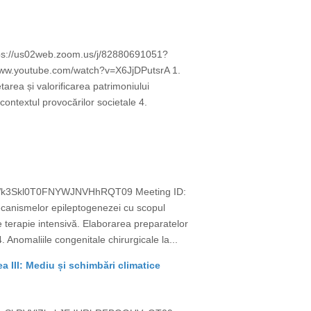
ttps://us02web.zoom.us/j/82880691051?
w.youtube.com/watch?v=X6JjDPutsrA 1.
area și valorificarea patrimoniului
ontextul provocărilor societale 4.
VrUWk3Skl0T0FNYWJNVHhRQT09 Meeting ID:
nismelor epileptogenezei cu scopul
de terapie intensivă. Elaborarea preparatelor
. Anomaliile congenitale chirurgicale la...
ea III: Mediu și schimbări climatice