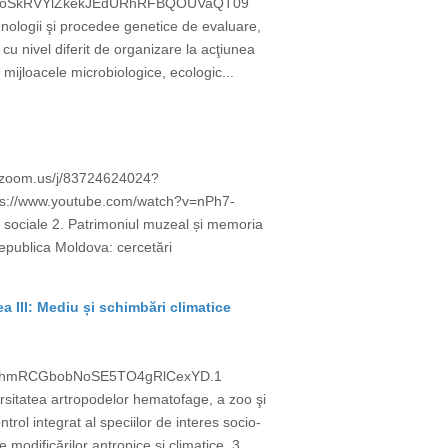
=V2RoSkRVYlZkekJEdURhRFBQOUVaQT09
logii şi procedee genetice de evaluare,
cu nivel diferit de organizare la acţiunea
i mijloacele microbiologice, ecologic...
eb.zoom.us/j/83724624024?
://www.youtube.com/watch?v=nPh7-
i sociale 2. Patrimoniul muzeal și memoria
 Republica Moldova: cercetări
ea III: Mediu și schimbări climatice
3BahmRCGbobNoSE5TO4gRlCexYD.1
itatea artropodelor hematofage, a zoo şi
ntrol integrat al speciilor de interes socio-
 modificărilor antropice şi climatice. 3...