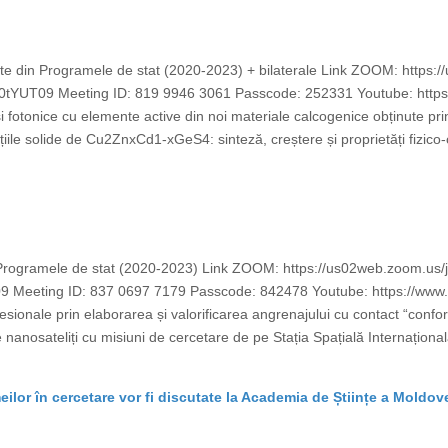
ecte din Programele de stat (2020-2023) + bilaterale Link ZOOM: http
 Meeting ID: 819 9946 3061 Passcode: 252331 Youtube: https:
i fotonice cu elemente active din noi materiale calcogenice obținute pri
 solide de Cu2ZnxCd1-xGeS4: sinteză, creștere și proprietăți fizico-c
n Programele de stat (2020-2023) Link ZOOM: https://us02web.zoom.us
Meeting ID: 837 0697 7179 Passcode: 842478 Youtube: https://ww
esionale prin elaborarea și valorificarea angrenajului cu contact “conform
e nanosateliți cu misiuni de cercetare de pe Stația Spațială Internaționa
eilor în cercetare vor fi discutate la Academia de Științe a Moldov