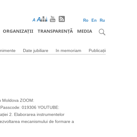
A
A
A
Ro
En
Ru
ORGANIZAȚII
TRANSPARENȚĂ
MEDIA
nimente
Date jubiliare
In memoriam
Publicații
din Moldova ZOOM:
1 Passcode: 019306 YOUTUBE:
ației 2. Elaborarea instrumentelor
. Dezvoltarea mecanismului de formare a