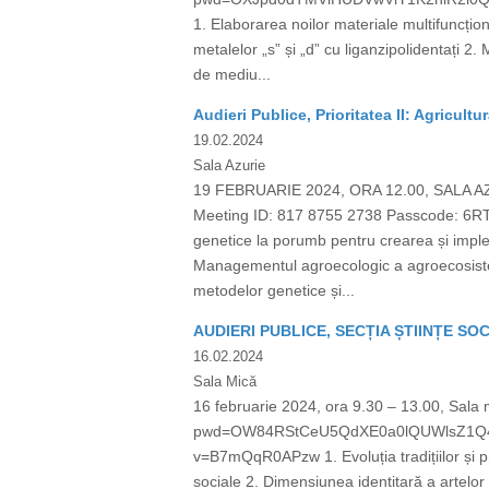
1. Elaborarea noilor materiale multifuncțion
metalelor „s” și „d” cu liganzipolidentați 2
de mediu...
Audieri Publice, Prioritatea II: Agricultu
19.02.2024
Sala Azurie
19 FEBRUARIE 2024, ORA 12.00, SALA 
Meeting ID: 817 8755 2738 Passcode: 6RT1
genetice la porumb pentru crearea și implem
Managementul agroecologic a agroecosistem
metodelor genetice și...
AUDIERI PUBLICE, SECȚIA ȘTIINȚE SO
16.02.2024
Sala Mică
16 februarie 2024, ora 9.30 – 13.00, Sala
pwd=OW84RStCeU5QdXE0a0lQUWlsZ1Q4Zz09
v=B7mQqR0APzw 1. Evoluția tradițiilor și pr
sociale 2. Dimensiunea identitară a artelor d