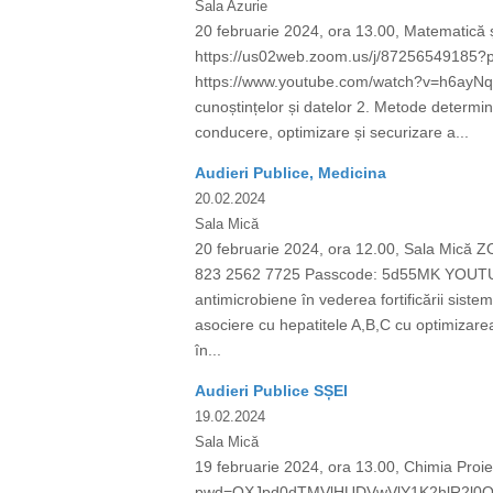
Sala Azurie
20 februarie 2024, ora 13.00, Matematică 
https://us02web.zoom.us/j/8725654918
https://www.youtube.com/watch?v=h6ayNq8uV
cunoștințelor și datelor 2. Metode determini
conducere, optimizare și securizare a...
Audieri Publice, Medicina
20.02.2024
Sala Mică
20 februarie 2024, ora 12.00, Sala Mic
823 2562 7725 Passcode: 5d55MK YOUTUBE:
antimicrobiene în vederea fortificării sistem
asociere cu hepatitele A,B,C cu optimizarea 
în...
Audieri Publice SȘEI
19.02.2024
Sala Mică
19 februarie 2024, ora 13.00, Chimia Proi
pwd=OXJpd0dTMVlHUDVwVlY1K2hlR2l0QT09