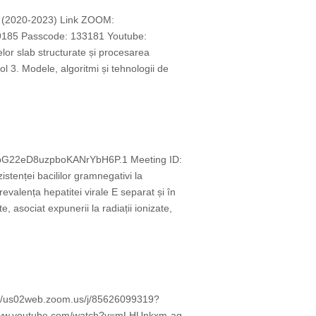
at (2020-2023) Link ZOOM:
185 Passcode: 133181 Youtube:
or slab structurate și procesarea
l 3. Modele, algoritmi și tehnologii de
WCbG22eD8uzpboKANrYbH6P.1 Meeting ID:
nței bacililor gramnegativi la
revalența hepatitei virale E separat și în
, asociat expunerii la radiații ionizate,
ps://us02web.zoom.us/j/85626099319?
www.youtube.com/watch?v=mLHUnkxm-ag