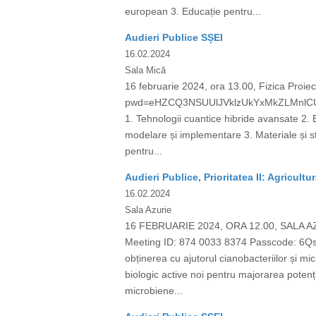
european 3. Educație pentru...
Audieri Publice SȘEI
16.02.2024
Sala Mică
16 februarie 2024, ora 13.00, Fizica Proi
pwd=eHZCQ3NSUUlJVklzUkYxMkZLMnlCUT09
1. Tehnologii cuantice hibride avansate 2. E
modelare și implementare 3. Materiale și st
pentru...
Audieri Publice, Prioritatea II: Agricultu
16.02.2024
Sala Azurie
16 FEBRUARIE 2024, ORA 12.00, SALA A
Meeting ID: 874 0033 8374 Passcode: 6QsP
obținerea cu ajutorul cianobacteriilor și mi
biologic active noi pentru majorarea potenți
microbiene...