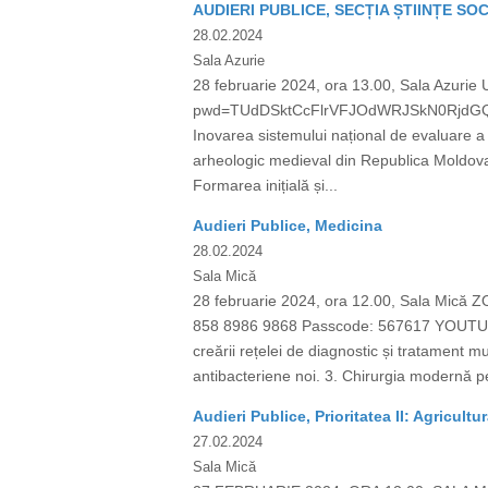
AUDIERI PUBLICE, SECȚIA ȘTIINȚE SO
28.02.2024
Sala Azurie
28 februarie 2024, ora 13.00, Sala Azuri
pwd=TUdDSktCcFlrVFJOdWRJSkN0RjdGQT09
Inovarea sistemului național de evaluare a 
arheologic medieval din Republica Moldova 
Formarea inițială și...
Audieri Publice, Medicina
28.02.2024
Sala Mică
28 februarie 2024, ora 12.00, Sala Mi
858 8986 9868 Passcode: 567617 YOUTUBE
creării rețelei de diagnostic și tratament m
antibacteriene noi. 3. Chirurgia modernă per
Audieri Publice, Prioritatea II: Agricultu
27.02.2024
Sala Mică