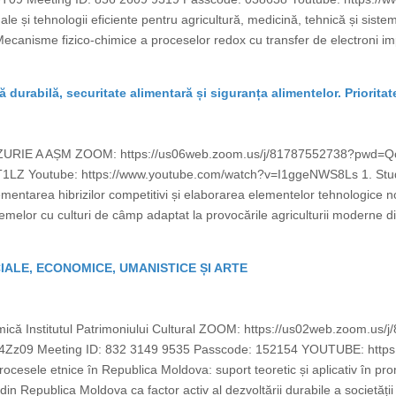
ale și tehnologii eficiente pentru agricultură, medicină, tehnică și sist
. Mecanisme fizico-chimice a proceselor redox cu transfer de electroni imp
ră durabilă, securitate alimentară și siguranța alimentelor. Prioritat
AZURIE A AȘM ZOOM: https://us06web.zoom.us/j/81787552738?pw
LZ Youtube: https://www.youtube.com/watch?v=I1ggeNWS8Ls 1. Studii in
entarea hibrizilor competitivi și elaborarea elementelor tehnologice noi
elor cu culturi de câmp adaptat la provocările agriculturii moderne di
CIALE, ECONOMICE, UMANISTICE ȘI ARTE
 mică Institutul Patrimoniului Cultural ZOOM: https://us02web.zoom.us
 Meeting ID: 832 3149 9535 Passcode: 152154 YOUTUBE: https:
ocesele etnice în Republica Moldova: suport teoretic și aplicativ în prom
in Republica Moldova ca factor activ al dezvoltării durabile a societății 