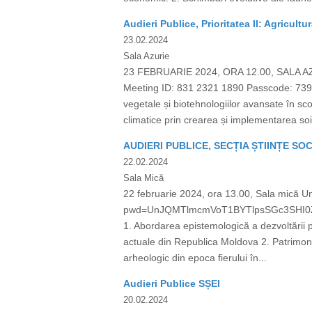
Audieri Publice, Prioritatea II: Agricultu
23.02.2024
Sala Azurie
23 FEBRUARIE 2024, ORA 12.00, SALA A
Meeting ID: 831 2321 1890 Passcode: 7390
vegetale și biotehnologiilor avansate în sco
climatice prin crearea și implementarea soiu
AUDIERI PUBLICE, SECȚIA ȘTIINȚE SO
22.02.2024
Sala Mică
22 februarie 2024, ora 13.00, Sala mică 
pwd=UnJQMTlmcmVoT1BYTlpsSGc3SHI0Zz09
1. Abordarea epistemologică a dezvoltării per
actuale din Republica Moldova 2. Patrimoni
arheologic din epoca fierului în...
Audieri Publice SȘEI
20.02.2024