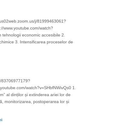
s://us02web.zoom.us/j/81999463061?
//www.youtube.com/watch?
n tehnologii economic accesibile 2.
himice 3. Intensificarea proceselor de
/j/83706977179?
w.youtube.com/watch?v=SHbfNWivQs0 1.
” al dinților și extinderea ariei lor de
lă, monitorizarea, postoperarea lor și
ei