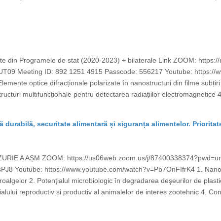
ecte din Programele de stat (2020-2023) + bilaterale Link ZOOM: http
 Meeting ID: 892 1251 4915 Passcode: 556217 Youtube: https:/
lemente optice difracționale polarizate în nanostructuri din filme subțiri
ructuri multifuncționale pentru detectarea radiațiilor electromagnetice
ră durabilă, securitate alimentară și siguranța alimentelor. Prioritat
ZURIE A AȘM ZOOM: https://us06web.zoom.us/j/87400338374?pwd
J8 Youtube: https://www.youtube.com/watch?v=Pb7OnFIfrK4 1. Nanopar
croalgelor 2. Potenţialul microbiologic în degradarea deşeurilor de plast
alului reproductiv și productiv al animalelor de interes zootehnic 4. Cons