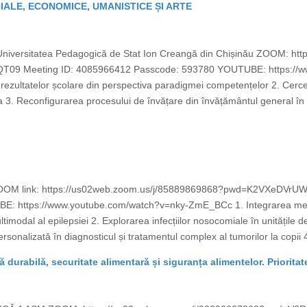
CIALE, ECONOMICE, UMANISTICE ȘI ARTE
e Universitatea Pedagogică de Stat Ion Creangă din Chișinău ZOOM: h
 Meeting ID: 4085966412 Passcode: 593780 YOUTUBE: https://ww
rezultatelor școlare din perspectiva paradigmei competențelor 2. Cercet
3. Reconfigurarea procesului de învățare din învățământul general în c
că ZOOM link: https://us02web.zoom.us/j/85889869868?pwd=K2VXeD
: https://www.youtube.com/watch?v=nky-ZmE_BCc 1. Integrarea meca
ultimodal al epilepsiei 2. Explorarea infecțiilor nosocomiale în unitățile 
sonalizată în diagnosticul și tratamentul complex al tumorilor la copii 4
ră durabilă, securitate alimentară și siguranța alimentelor. Prioritat