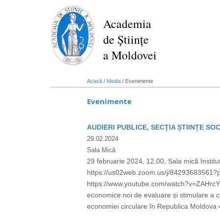
Mergi
la
Academia
conţinutul
de Științe
principal
a Moldovei
Acasă
/
Media
/
Evenimente
Evenimente
AUDIERI PUBLICE, SECȚIA ȘTIINȚE SO
29.02.2024
Sala Mică
29 februarie 2024, 12.00, Sala mică Insti
https://us02web.zoom.us/j/84293683561
https://www.youtube.com/watch?v=ZAHrcY4aCq
economice noi de evaluare și stimulare a c
economiei circulare în Republica Moldova 4