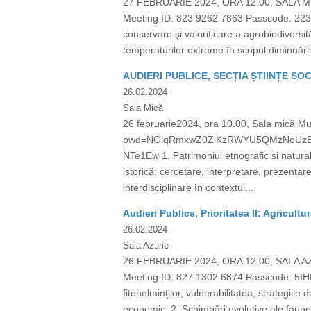
27 FEBRUARIE 2024, ORA 12.00, SALA 
Meeting ID: 823 9262 7863 Passcode: 2232
conservare şi valorificare a agrobiodiversit
temperaturilor extreme în scopul diminuării e
AUDIERI PUBLICE, SECȚIA ȘTIINȚE SO
26.02.2024
Sala Mică
26 februarie2024, ora 10.00, Sala mică Mu
pwd=NGlqRmxwZ0ZiKzRWYU5QMzNoUzBzUT0
NTe1Ew 1. Patrimoniul etnografic și natura
istorică: cercetare, interpretare, prezentar
interdisciplinare în contextul...
Audieri Publice, Prioritatea II: Agricultu
26.02.2024
Sala Azurie
26 FEBRUARIE 2024, ORA 12.00, SALA 
Meeting ID: 827 1302 6874 Passcode: 5IH
fitohelminţilor, vulnerabilitatea, strategiile
economic. 2. Schimbări evolutive ale faunei t