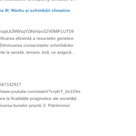
ea III: Mediu și schimbări climatice
=cmxjaUtJNWxqY2lhbVpxS2V0MlFLUT09
carea eficientă a resurselor genetice
 2. Diminuarea consecințelor schimbărilor
e la secetă, iernare, boli, ce asigură...
6956714291?
/www.youtube.com/watch?v=j4rY_tm1Ohs
e la finalitățile pragmatice ale societății
carea bunelor practic 3. Patrimoniul