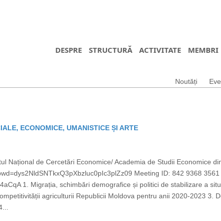
DESPRE
STRUCTURĂ
ACTIVITATE
MEMBRI
Noutăți
Eve
CIALE, ECONOMICE, UMANISTICE ȘI ARTE
tutul Național de Cercetări Economice/ Academia de Studii Economice 
?pwd=dys2NldSNTkxQ3pXbzluc0pIc3plZz09 Meeting ID: 842 9368 356
A 1. Migrația, schimbări demografice și politici de stabilizare a situ
ompetitivității agriculturii Republicii Moldova pentru anii 2020-2023 3
...