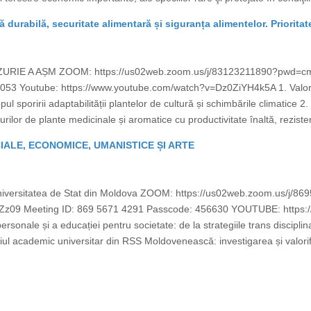
ră durabilă, securitate alimentară și siguranța alimentelor. Prioritat
ZURIE A AȘM ZOOM: https://us02web.zoom.us/j/83123211890?pwd
53 Youtube: https://www.youtube.com/watch?v=Dz0ZiYH4k5A 1. Valorifi
pul sporirii adaptabilității plantelor de cultură și schimbările climatice
rilor de plante medicinale și aromatice cu productivitate înaltă, rezistent
CIALE, ECONOMICE, UMANISTICE ȘI ARTE
Universitatea de Stat din Moldova ZOOM: https://us02web.zoom.us/j/8
 Meeting ID: 869 5671 4291 Passcode: 456630 YOUTUBE: https:/
sonale și a educației pentru societate: de la strategiile trans disciplinar
ul academic universitar din RSS Moldovenească: investigarea și valorifi