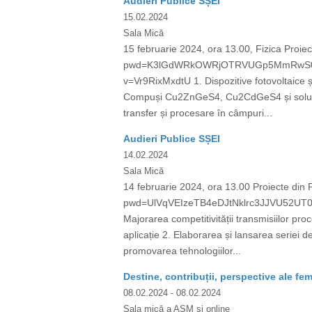
Audieri Publice SȘEI
15.02.2024
Sala Mică
15 februarie 2024, ora 13.00, Fizica Proi
pwd=K3lGdWRkOWRjOTRVUGp5MmRwS0tYUT09
v=Vr9RixMxdtU 1. Dispozitive fotovoltaice ș
Compuși Cu2ZnGeS4, Cu2CdGeS4 și soluțiile
transfer și procesare în câmpuri...
Audieri Publice SȘEI
14.02.2024
Sala Mică
14 februarie 2024, ora 13.00 Proiecte di
pwd=UlVqVEIzeTB4eDJtNklrc3JJVU52UT09 
Majorarea competitivității transmisiilor proc
aplicație 2. Elaborarea și lansarea seriei d
promovarea tehnologiilor...
Destine, contribuții, perspective ale fem
08.02.2024
- 08.02.2024
Sala mică a AȘM și online