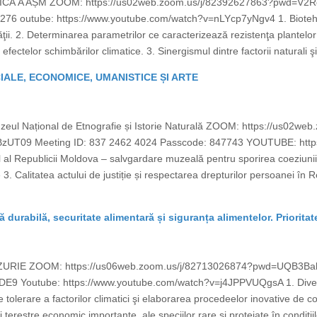
MICĂ A AȘM ZOOM: https://us02web.zoom.us/j/82392627863?pwd
76 outube: https://www.youtube.com/watch?v=nLYcp7yNgv4 1. Biotehno
ăţii. 2. Determinarea parametrilor ce caracterizează rezistenţa plantelor 
fectelor schimbărilor climatice. 3. Sinergismul dintre factorii naturali ş
CIALE, ECONOMICE, UMANISTICE ȘI ARTE
zeul Național de Etnografie și Istorie Naturală ZOOM: https://us02w
9 Meeting ID: 837 2462 4024 Passcode: 847743 YOUTUBE: https
l al Republicii Moldova – salvgardare muzeală pentru sporirea coeziuni
e 3. Calitatea actului de justiție și respectarea drepturilor persoanei în
ră durabilă, securitate alimentară și siguranța alimentelor. Prioritat
AZURIE ZOOM: https://us06web.zoom.us/j/82713026874?pwd=UQB
DE9 Youtube: https://www.youtube.com/watch?v=j4JPPVUQgsA 1. Divers
 de tolerare a factorilor climatici şi elaborarea procedeelor inovative de co
erestre economic importante, ale speciilor rare şi protejate în condiţiile