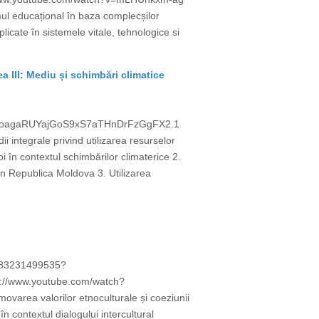
emul educațional în baza complecșilor
licate în sistemele vitale, tehnologice si
ea III: Mediu și schimbări climatice
d=QoagaRUYajGoS9xS7aTHnDrFzGgFX2.1
tegrale privind utilizarea resurselor
 în contextul schimbărilor climaterice 2.
n Republica Moldova 3. Utilizarea
/j/83231499535?
//www.youtube.com/watch?
ovarea valorilor etnoculturale și coeziunii
în contextul dialogului intercultural