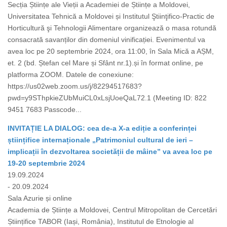
Secția Științe ale Vieții a Academiei de Științe a Moldovei,
Universitatea Tehnică a Moldovei și Institutul Ştiinţifico-Practic de
Horticultură şi Tehnologii Alimentare organizează o masa rotundă
consacrată savanților din domeniul vinificației. Evenimentul va
avea loc pe 20 septembrie 2024, ora 11:00, în Sala Mică a AȘM,
et. 2 (bd. Ștefan cel Mare și Sfânt nr.1).și în format online, pe
platforma ZOOM. Datele de conexiune:
https://us02web.zoom.us/j/82294517683?
pwd=y9SThpkieZUbMuiCL0xLsjUoeQaL72.1 (Meeting ID: 822
9451 7683 Passcode...
INVITAȚIE LA DIALOG: cea de-a X-a ediție a conferinței
științifice internaționale „Patrimoniul cultural de ieri –
implicații în dezvoltarea societății de mâine” va avea loc pe
19-20 septembrie 2024
19.09.2024
- 20.09.2024
Sala Azurie și online
Academia de Științe a Moldovei, Centrul Mitropolitan de Cercetări
Științifice TABOR (Iași, România), Institutul de Etnologie al