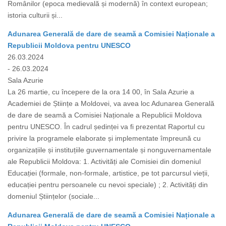
Românilor (epoca medievală și modernă) în context european;
istoria culturii și...
Adunarea Generală de dare de seamă a Comisiei Naționale a
Republicii Moldova pentru UNESCO
26.03.2024
- 26.03.2024
Sala Azurie
La 26 martie, cu începere de la ora 14 00, în Sala Azurie a
Academiei de Științe a Moldovei, va avea loc Adunarea Generală
de dare de seamă a Comisiei Naționale a Republicii Moldova
pentru UNESCO. În cadrul ședinței va fi prezentat Raportul cu
privire la programele elaborate și implementate împreună cu
organizațiile și instituțiile guvernamentale și nonguvernamentale
ale Republicii Moldova: 1. Activități ale Comisiei din domeniul
Educației (formale, non-formale, artistice, pe tot parcursul vieții,
educației pentru persoanele cu nevoi speciale) ; 2. Activități din
domeniul Științelor (sociale...
Adunarea Generală de dare de seamă a Comisiei Naționale a