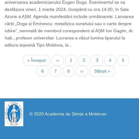
aniversarea academicianului Eugen Doga. Evenimentul se va
desfășura vineri, 1 martie 2024, începând cu ora 14.00, în Sala
Azurie a AȘM. Agenda manifestării include următoarele: Lansarea
cărții „Doga și Eminescu: metafizica sunetului sau o carte despre
iubire”, semnată de membrul corespondent al AȘM Ion Gagim, dr.
hab., profesor universitar. Lucrarea a văzut lumina tiparului la
editura ieșeană Tipo Moldova, la...
Paginare
Prima
« Început
Pagina
‹‹
Page
1
Pagina
2
Page
3
Page
4
Page
5
pagină
anterioară
curentă
Page
6
Page
7
Page
8
Pagina
››
Ultima
Sfârșit »
următoare
pagină
https://propletenie.ru/
© 2020 Academia de Științe a Moldovei