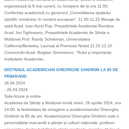
organizează la 8 mai curent, cu începere de la ora 11:00,
Conferința academică cu genericul „Consolidarea spațiului
științific românesc în context european". 11.00-11.25 Mesaje de
salut Acad. Ioan Aurel Pop, Președintele Academiei Române
Acad. Ion Tighineanu, Președintele Academiei de Științe a
Moldovei Prof. Randy Schekman, Universitatea
California/Berkeley, Laureat al Premiului Nobel 11.25-12.10
Comunicări Acad. Bogdan Simionescu: “Rolul și importanța
institutelor Academiei...
DISTINSUL ACADEMICIAN GHEORGHE GHIDIRIM LA 85 DE
PRIMĂVERI
26.04.2024
- 26.04.2024
Sala Azurie și online
Academia de Științe a Moldovei invită vineri, 26 aprilie 2024, ora
14.00, la festivitatea de omagiere a academicianului Gheorghe
Ghidirim la 85 de ani. Academicianul Gheorghe Ghidirim este o
personalitate marcantă a științei și culturii naționale, profesor