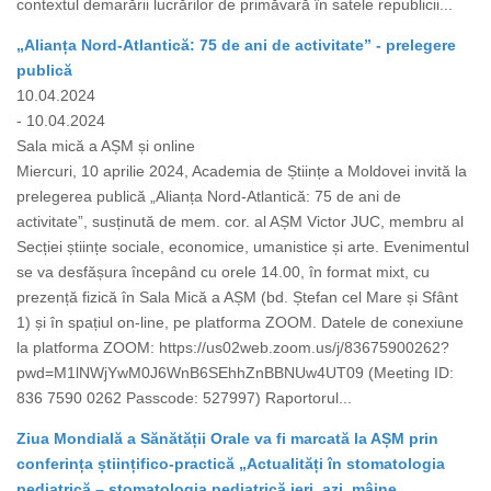
contextul demarării lucrărilor de primăvară în satele republicii...
„Alianța Nord-Atlantică: 75 de ani de activitate” - prelegere
publică
10.04.2024
- 10.04.2024
Sala mică a AȘM și online
Miercuri, 10 aprilie 2024, Academia de Științe a Moldovei invită la
prelegerea publică „Alianța Nord-Atlantică: 75 de ani de
activitate”, susținută de mem. cor. al AȘM Victor JUC, membru al
Secției științe sociale, economice, umanistice și arte. Evenimentul
se va desfășura începând cu orele 14.00, în format mixt, cu
prezență fizică în Sala Mică a AȘM (bd. Ștefan cel Mare și Sfânt
1) și în spațiul on-line, pe platforma ZOOM. Datele de conexiune
la platforma ZOOM: https://us02web.zoom.us/j/83675900262?
pwd=M1lNWjYwM0J6WnB6SEhhZnBBNUw4UT09 (Meeting ID:
836 7590 0262 Passcode: 527997) Raportorul...
Ziua Mondială a Sănătății Orale va fi marcată la AȘM prin
conferința științifico-practică „Actualități în stomatologia
pediatrică – stomatologia pediatrică ieri, azi, mâine