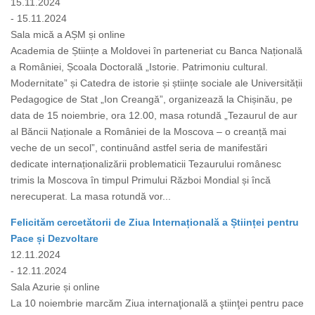
15.11.2024
- 15.11.2024
Sala mică a AȘM și online
Academia de Științe a Moldovei în parteneriat cu Banca Națională
a României, Școala Doctorală „Istorie. Patrimoniu cultural.
Modernitate” și Catedra de istorie și științe sociale ale Universității
Pedagogice de Stat „Ion Creangă”, organizează la Chișinău, pe
data de 15 noiembrie, ora 12.00, masa rotundă „Tezaurul de aur
al Băncii Naționale a României de la Moscova – o creanță mai
veche de un secol”, continuând astfel seria de manifestări
dedicate internaționalizării problematicii Tezaurului românesc
trimis la Moscova în timpul Primului Război Mondial și încă
nerecuperat. La masa rotundă vor...
Felicităm cercetătorii de Ziua Internațională a Științei pentru
Pace și Dezvoltare
12.11.2024
- 12.11.2024
Sala Azurie și online
La 10 noiembrie marcăm Ziua internaţională a ştiinţei pentru pace