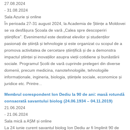
27.08.2024
- 31.08.2024
Sala Azurie și online
În perioada 27-31 august 2024, la Academia de Științe a Moldovei
se va desfășura Școala de vară „Calea spre descoperiri
științifice”. Evenimentul este destinat elevilor și studenților
pasionați de știință și tehnologie și este organizat cu scopul de a
promova activitatea de cercetare științifică și de a demonstra
impactul științei și inovațiilor asupra vieții cotidiene și bunăstării
sociale. Programul Școlii de vară cuprinde prelegeri din diverse
domenii, precum medicina, nanotehnologiile, tehnologiile
informaționale, ingineria, biologia, științele sociale, economice și
juridice etc. Printre...
Membrul corespondent Ion Dediu la 90 de ani: masă rotundă
consacrată savantului biolog (24.06.1934 – 04.11.2019)
21.06.2024
- 21.06.2024
Sala mică a AȘM și online
La 24 iunie curent savantul biolog Ion Dediu ar fi împlinit 90 de