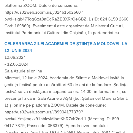
platforma ZOOM. Datele de conexiune:
https://us02web.zoom.us/j/82461502660?
pwd=sjgb47ToqGza8nCgRaZEBXRrQeGBZl.1 (ID: 824 6150 2660
Cod: 169869). Evenimentul este organizat de Ministerul Culturii,
Institutul Patrimoniului Cultural din Chișinău, în parteneriat cu...
CELEBRAREA ZILEI ACADEMIEI DE ȘTIINȚE A MOLDOVEI, LA
12 IUNIE 2024
12.06.2024
- 12.06.2024
Sala Azurie și online
Miercuri, 12 iunie 2024, Academia de Științe a Moldovei invită la
ședința festivă pentru a sărbători 63 de ani de la fondare. Ședința
festivă se va desfășura începând cu ora 14.00, în format mixt, cu
prezență fizică în Sala Azurie a AȘM (bd. Ștefan cel Mare și Sfânt,
1) și online pe platforma ZOOM. Datele de conexiune:
https://us02web.zoom.us/j/89904177379?
pwd=UYmjknqxx91hblcyMlhotKbR7vK2nd.1 (Meeting ID: 899
0417 7379; Passcode: 056379). Agenda evenimentului:
Deschiderea: Acad. Ion TIGHINEANU, Președintele AȘM Cuvânt