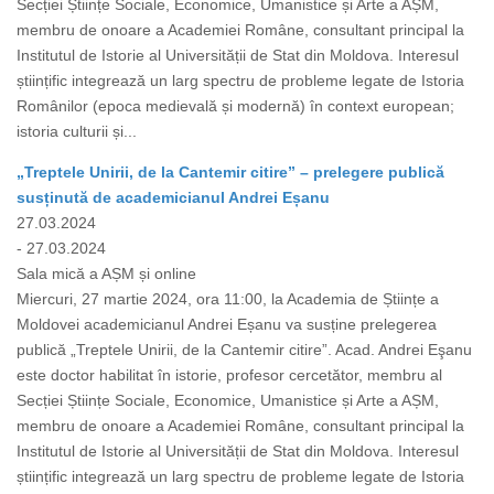
Secției Științe Sociale, Economice, Umanistice și Arte a AȘM,
membru de onoare a Academiei Române, consultant principal la
Institutul de Istorie al Universității de Stat din Moldova. Interesul
științific integrează un larg spectru de probleme legate de Istoria
Românilor (epoca medievală și modernă) în context european;
istoria culturii și...
„Treptele Unirii, de la Cantemir citire” – prelegere publică
susținută de academicianul Andrei Eșanu
27.03.2024
- 27.03.2024
Sala mică a AȘM și online
Miercuri, 27 martie 2024, ora 11:00, la Academia de Științe a
Moldovei academicianul Andrei Eșanu va susține prelegerea
publică „Treptele Unirii, de la Cantemir citire”. Acad. Andrei Eşanu
este doctor habilitat în istorie, profesor cercetător, membru al
Secției Științe Sociale, Economice, Umanistice și Arte a AȘM,
membru de onoare a Academiei Române, consultant principal la
Institutul de Istorie al Universității de Stat din Moldova. Interesul
științific integrează un larg spectru de probleme legate de Istoria