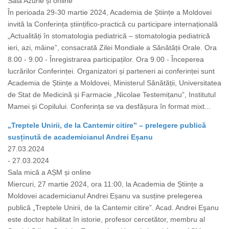
Sala Azurie și online
În perioada 29-30 martie 2024, Academia de Științe a Moldovei
invită la Conferința științifico-practică cu participare internațională
„Actualități în stomatologia pediatrică – stomatologia pediatrică
ieri, azi, mâine”, consacrată Zilei Mondiale a Sănătății Orale. Ora
8.00 - 9.00 - Înregistrarea participaților. Ora 9.00 - Începerea
lucrărilor Conferinței. Organizatori și parteneri ai conferinței sunt
Academia de Științe a Moldovei, Ministerul Sănătății, Universitatea
de Stat de Medicină și Farmacie „Nicolae Testemițanu”, Institutul
Mamei și Copilului. Conferința se va desfășura în format mixt...
„Treptele Unirii, de la Cantemir citire” – prelegere publică
susținută de academicianul Andrei Eșanu
27.03.2024
- 27.03.2024
Sala mică a AȘM și online
Miercuri, 27 martie 2024, ora 11:00, la Academia de Științe a
Moldovei academicianul Andrei Eșanu va susține prelegerea
publică „Treptele Unirii, de la Cantemir citire”. Acad. Andrei Eşanu
este doctor habilitat în istorie, profesor cercetător, membru al