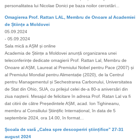
personalitatea lui Nicolae Donici pe baza noilor cercetări...
Omagierea Prof. Rattan LAL, Membru de Onoare al Academiei
de Științe a Moldovei
05.09.2024
- 05.09.2024
Sala mică a AȘM și online
Academia de Științe a Moldovei anunță organizarea unei
teleconferințe dedicate omagierii Prof. Rattan Lal, Membru de
Onoare al AȘM, Laureat al Premiului Nobel pentru Pace (2007) și
al Premiului Mondial pentru Alimentație (2020), de la Centrul
pentru Managementul și Sechestrarea Carbonului, Universitatea
de Stat din Ohio, SUA, cu prilejul celei de-a 80-a aniversări din
ziua nașterii. Mesajul de felicitare în adresa Prof. Ratan Lal va fi
dat citirii de către Președintele AȘM, acad. Ion Tighineanu,
membru al Consiliului Științific Internațional, în data de 5
septembrie 2024, ora 14.00, în format...
Școala de vară „Calea spre descoperiri științifice” 27-31
august 2024