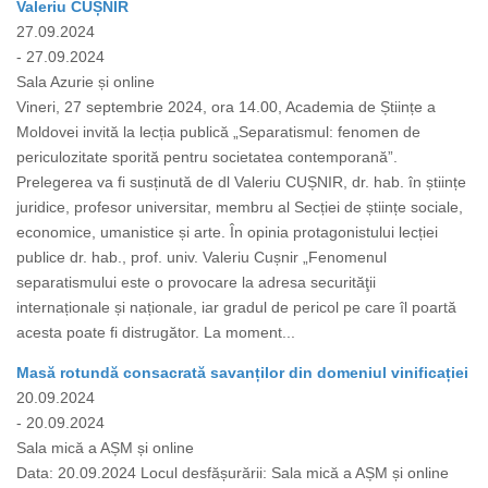
Valeriu CUȘNIR
27.09.2024
- 27.09.2024
Sala Azurie și online
Vineri, 27 septembrie 2024, ora 14.00, Academia de Științe a
Moldovei invită la lecția publică „Separatismul: fenomen de
periculozitate sporită pentru societatea contemporană”.
Prelegerea va fi susținută de dl Valeriu CUȘNIR, dr. hab. în științe
juridice, profesor universitar, membru al Secției de științe sociale,
economice, umanistice și arte. În opinia protagonistului lecției
publice dr. hab., prof. univ. Valeriu Cușnir „Fenomenul
separatismului este o provocare la adresa securităţii
internaționale și naționale, iar gradul de pericol pe care îl poartă
acesta poate fi distrugător. La moment...
Masă rotundă consacrată savanților din domeniul vinificației
20.09.2024
- 20.09.2024
Sala mică a AȘM și online
Data: 20.09.2024 Locul desfășurării: Sala mică a AȘM și online