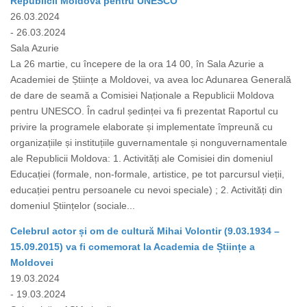
Republicii Moldova pentru UNESCO
26.03.2024
- 26.03.2024
Sala Azurie
La 26 martie, cu începere de la ora 14 00, în Sala Azurie a
Academiei de Științe a Moldovei, va avea loc Adunarea Generală
de dare de seamă a Comisiei Naționale a Republicii Moldova
pentru UNESCO. În cadrul ședinței va fi prezentat Raportul cu
privire la programele elaborate și implementate împreună cu
organizațiile și instituțiile guvernamentale și nonguvernamentale
ale Republicii Moldova: 1. Activități ale Comisiei din domeniul
Educației (formale, non-formale, artistice, pe tot parcursul vieții,
educației pentru persoanele cu nevoi speciale) ; 2. Activități din
domeniul Științelor (sociale...
Celebrul actor și om de cultură Mihai Volontir (9.03.1934 –
15.09.2015) va fi comemorat la Academia de Științe a
Moldovei
19.03.2024
- 19.03.2024