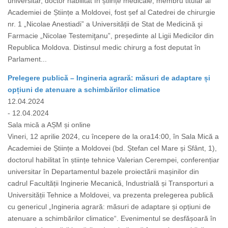
universitar, doctor habilitat în științe medicale, membru titular al
Academiei de Științe a Moldovei, fost șef al Catedrei de chirurgie
nr. 1 „Nicolae Anestiadi” a Universității de Stat de Medicină şi
Farmacie „Nicolae Testemiţanu”, președinte al Ligii Medicilor din
Republica Moldova. Distinsul medic chirurg a fost deputat în
Parlament...
Prelegere publică – Ingineria agrară: măsuri de adaptare și
opțiuni de atenuare a schimbărilor climatice
12.04.2024
- 12.04.2024
Sala mică a AȘM și online
Vineri, 12 aprilie 2024, cu începere de la ora14:00, în Sala Mică a
Academiei de Științe a Moldovei (bd. Ștefan cel Mare și Sfânt, 1),
doctorul habilitat în științe tehnice Valerian Cerempei, conferențiar
universitar în Departamentul bazele proiectării mașinilor din
cadrul Facultății Inginerie Mecanică, Industrială și Transporturi a
Universității Tehnice a Moldovei, va prezenta prelegerea publică
cu genericul „Ingineria agrară: măsuri de adaptare și opțiuni de
atenuare a schimbărilor climatice“. Evenimentul se desfășoară în