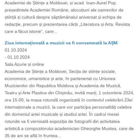
Academiei de Științe a Moldovei, și acad. Ioan-Aurel Pop,
președintele Academiei Române, alocuțiuni ale oamenilor de
știință și cultură despre săptămânalul aniversat și echipa de
redacție, precum și prezentarea cărții „Literatura și Arta. Revista
care a făcut istorie”, care...
Ziua internațională a muzicii va fi consemnată la AȘM
01.10.2024
- 01.10.2024
Sala Azurie și online
Academia de Științe a Moldovei, Secția de științe sociale,
economice, umanistice și arte, în parteneriat cu Uniunea
Muzicienilor din Republica Moldova și Academia de Muzică,
Teatru și Arte Plastice din Chișinău, invită marți, 1 octombrie 2024,
ora 15.00, la masa rotundă organizată în contextul celebrării Zilei
internaționale a muzicii, la care vor participa personalități celebre
din domeniul artei muzicale și studiul artei. În cadrul mesei
rotunde va fi vernisată expoziția de fotografii din activitatea
artistică a compozitorului academician Gheorghe Mustea, care de
35 de ani se află în fruntea...