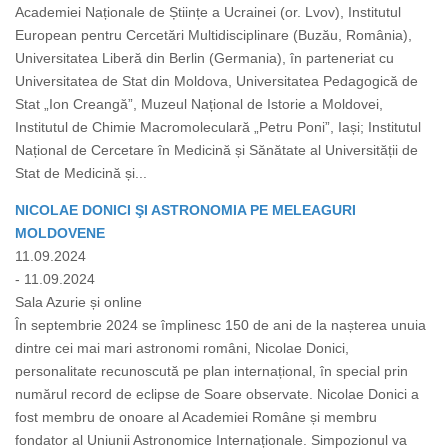
Academiei Naționale de Științe a Ucrainei (or. Lvov), Institutul
European pentru Cercetări Multidisciplinare (Buzău, România),
Universitatea Liberă din Berlin (Germania), în parteneriat cu
Universitatea de Stat din Moldova, Universitatea Pedagogică de
Stat „Ion Creangă”, Muzeul Național de Istorie a Moldovei,
Institutul de Chimie Macromoleculară „Petru Poni”, Iași; Institutul
Național de Cercetare în Medicină și Sănătate al Universității de
Stat de Medicină și...
NICOLAE DONICI ŞI ASTRONOMIA PE MELEAGURI
MOLDOVENE
11.09.2024
- 11.09.2024
Sala Azurie și online
În septembrie 2024 se împlinesc 150 de ani de la nașterea unuia
dintre cei mai mari astronomi români, Nicolae Donici,
personalitate recunoscută pe plan internațional, în special prin
numărul record de eclipse de Soare observate. Nicolae Donici a
fost membru de onoare al Academiei Române și membru
fondator al Uniunii Astronomice Internaționale. Simpozionul va