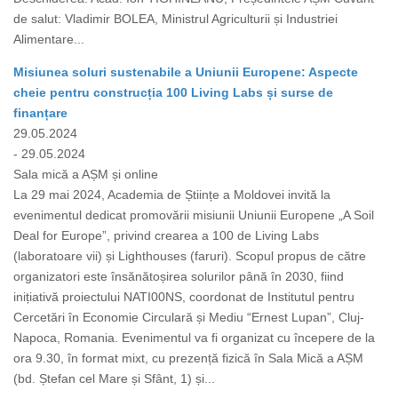
de salut: Vladimir BOLEA, Ministrul Agriculturii și Industriei
Alimentare...
Misiunea soluri sustenabile a Uniunii Europene: Aspecte
cheie pentru construcția 100 Living Labs și surse de
finanțare
29.05.2024
- 29.05.2024
Sala mică a AȘM și online
La 29 mai 2024, Academia de Științe a Moldovei invită la
evenimentul dedicat promovării misiunii Uniunii Europene „A Soil
Deal for Europe”, privind crearea a 100 de Living Labs
(laboratoare vii) și Lighthouses (faruri). Scopul propus de către
organizatori este însănătoșirea solurilor până în 2030, fiind
inițiativă proiectului NATI00NS, coordonat de Institutul pentru
Cercetări în Economie Circulară și Mediu “Ernest Lupan”, Cluj-
Napoca, Romania. Evenimentul va fi organizat cu începere de la
ora 9.30, în format mixt, cu prezență fizică în Sala Mică a AȘM
(bd. Ștefan cel Mare și Sfânt, 1) și...