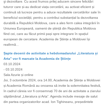
şi dezvoltare. Cu acest frumos prilej aducem sincere felicitări
tuturor care și-au dedicat viața cercetării, au activat eficient și
continuă să lucreze pentru a aduce rezultatele cercetărilor sale în
beneficiul societății, pentru a contribui substanțial la dezvoltarea
durabilă a Republicii Moldova, care a ales ferm calea integrării în
Uniunea Europeană, oamenii de știință din Republica Moldova
fiind cei, care au făcut primii pași spre integrare în spațiul
european de cercetare. Academia de Științe a Moldovei își
reafirmă...
Șapte decenii de activitate a hebdomadarului „Literatura și
Arta” vor fi marcate la Academia de Științe
03.10.2024
- 03.10.2024
Sala Azurie și online
Joi, 3 octombrie 2024, ora 14.00, Academia de Științe a Moldovei
și Academia Română au onoarea să invite la solemnitatea festivă,
în cadrul căreia vor fi consemnați 70 de ani de activitate a ziarului
săptămânal „Literatura și Arta”. Agenda include mesaje de salut
din partea organizatorilor acad. Ion Tighineanu, președintele