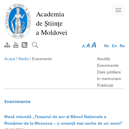
Mergi
la
Toggl
Academia
conţinutul
navig
de Științe
principal
a Moldovei
A
A
A
Ro
En
Ru
Noutăți
Acasă
/
Media
/
Evenimente
Evenimente
Date jubiliare
In memoriam
Publicații
Evenimente
Masă rotundă „Tezaurul de aur al Băncii Naționale a
României de la Moscova – o creanță mai veche de un secol”