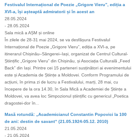
Festivalul Internațional de Poezie „Grigore Vieru”, ediția a
XVI-a, își așteaptă admiratorii și în acest an
28.05.2024
- 28.05.2024
Sala mică a AȘM și online
În zilele de 28-31 mai 2024, se va desfășura Festivalul
Internațional de Poezie „Grigore Vieru”, ediția a XVI-a, pe
itinerarul Chișinău–Sângerei–Iași, organizat de Centrul Cultural-
Științific „Grigore Vieru” din Chișinău, și Asociația Culturală „Feed
Back” din Iași. Printre cei 15 parteneri susținători ai evenimentului
este și Academia de Științe a Moldovei. Conform Programului de
acțiuni, în prima zi de lucru a Festivalului, marți, 28 mai, cu
începere de la ora 14.30, în Sala Mică a Academiei de Științe a
Moldovei, va avea loc Simpozionul științific cu genericul „Poetica
dragostei-dor în...
Masă rotundă: „Academicianul Constantin Popovici la 100
de ani: destin de savant“ (21.05.1924-05.12. 2010)
21.05.2024
- 21.05.2024