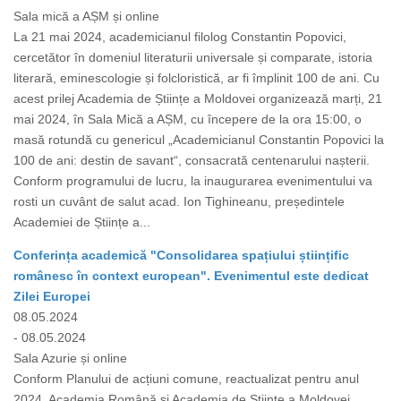
Sala mică a AȘM și online
La 21 mai 2024, academicianul filolog Constantin Popovici,
cercetător în domeniul literaturii universale și comparate, istoria
literară, eminescologie și folcloristică, ar fi împlinit 100 de ani. Cu
acest prilej Academia de Științe a Moldovei organizează marți, 21
mai 2024, în Sala Mică a AȘM, cu începere de la ora 15:00, o
masă rotundă cu genericul „Academicianul Constantin Popovici la
100 de ani: destin de savant“, consacrată centenarului nașterii.
Conform programului de lucru, la inaugurarea evenimentului va
rosti un cuvânt de salut acad. Ion Tighineanu, președintele
Academiei de Științe a...
Conferința academică "Consolidarea spațiului științific
românesc în context european". Evenimentul este dedicat
Zilei Europei
08.05.2024
- 08.05.2024
Sala Azurie și online
Conform Planului de acțiuni comune, reactualizat pentru anul
2024, Academia Română și Academia de Științe a Moldovei