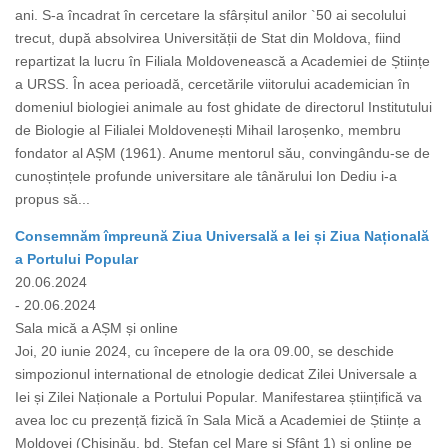
ani. S-a încadrat în cercetare la sfârșitul anilor `50 ai secolului
trecut, după absolvirea Universității de Stat din Moldova, fiind
repartizat la lucru în Filiala Moldovenească a Academiei de Științe
a URSS. În acea perioadă, cercetările viitorului academician în
domeniul biologiei animale au fost ghidate de directorul Institutului
de Biologie al Filialei Moldovenești Mihail Iaroșenko, membru
fondator al AȘM (1961). Anume mentorul său, convingându-se de
cunoștințele profunde universitare ale tânărului Ion Dediu i-a
propus să...
Consemnăm împreună Ziua Universală a Iei și Ziua Națională
a Portului Popular
20.06.2024
- 20.06.2024
Sala mică a AȘM și online
Joi, 20 iunie 2024, cu începere de la ora 09.00, se deschide
simpozionul international de etnologie dedicat Zilei Universale a
Iei și Zilei Naționale a Portului Popular. Manifestarea științifică va
avea loc cu prezență fizică în Sala Mică a Academiei de Științe a
Moldovei (Chișinău, bd. Ștefan cel Mare și Sfânt 1) și online pe