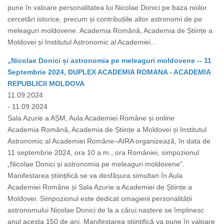
pune în valoare personalitatea lui Nicolae Donici pe baza noilor
cercetări istorice, precum și contribuțiile altor astronomi de pe
meleaguri moldovene. Academia Română, Academia de Științe a
Moldovei și Institutul Astronomic al Academiei...
„Nicolae Donici și astronomia pe meleaguri moldovene -- 11
Septembrie 2024, DUPLEX ACADEMIA ROMANA - ACADEMIA
REPUBLICII MOLDOVA
11.09.2024
- 11.09.2024
Sala Azurie a AȘM, Aula Academiei Române și online
Academia Română, Academia de Științe a Moldovei și Institutul
Astronomic al Academiei Române–AIRA organizează, în data de
11 septembrie 2024, ora 10 a.m., ora României, simpozionul
„Nicolae Donici și astronomia pe meleaguri moldovene”.
Manifestarea științifică se va desfășura simultan în Aula
Academiei Române și Sala Azurie a Academiei de Științe a
Moldovei. Simpozionul este dedicat omagierii personalității
astronomului Nicolae Donici de la a cărui naștere se împlinesc
anul acesta 150 de ani. Manifestarea științifică va pune în valoare