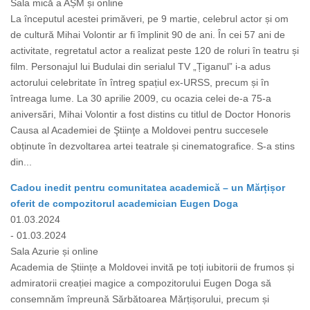
Sala mică a AȘM și online
La începutul acestei primăveri, pe 9 martie, celebrul actor și om
de cultură Mihai Volontir ar fi împlinit 90 de ani. În cei 57 ani de
activitate, regretatul actor a realizat peste 120 de roluri în teatru și
film. Personajul lui Budulai din serialul TV „Țiganul” i-a adus
actorului celebritate în întreg spațiul ex-URSS, precum și în
întreaga lume. La 30 aprilie 2009, cu ocazia celei de-a 75-a
aniversări, Mihai Volontir a fost distins cu titlul de Doctor Honoris
Causa al Academiei de Ştiinţe a Moldovei pentru succesele
obținute în dezvoltarea artei teatrale și cinematografice. S-a stins
din...
Cadou inedit pentru comunitatea academică – un Mărțișor
oferit de compozitorul academician Eugen Doga
01.03.2024
- 01.03.2024
Sala Azurie și online
Academia de Științe a Moldovei invită pe toți iubitorii de frumos și
admiratorii creației magice a compozitorului Eugen Doga să
consemnăm împreună Sărbătoarea Mărțișorului, precum și