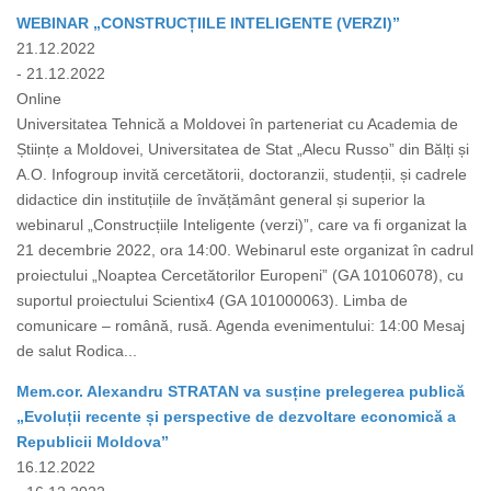
WEBINAR „CONSTRUCȚIILE INTELIGENTE (VERZI)”
21.12.2022
- 21.12.2022
Online
Universitatea Tehnică a Moldovei în parteneriat cu Academia de
Științe a Moldovei, Universitatea de Stat „Alecu Russo” din Bălți și
A.O. Infogroup invită cercetătorii, doctoranzii, studenții, și cadrele
didactice din instituțiile de învățământ general și superior la
webinarul „Construcțiile Inteligente (verzi)”, care va fi organizat la
21 decembrie 2022, ora 14:00. Webinarul este organizat în cadrul
proiectului „Noaptea Cercetătorilor Europeni” (GA 10106078), cu
suportul proiectului Scientix4 (GA 101000063). Limba de
comunicare – română, rusă. Agenda evenimentului: 14:00 Mesaj
de salut Rodica...
Mem.cor. Alexandru STRATAN va susține prelegerea publică
„Evoluții recente și perspective de dezvoltare economică a
Republicii Moldova”
16.12.2022