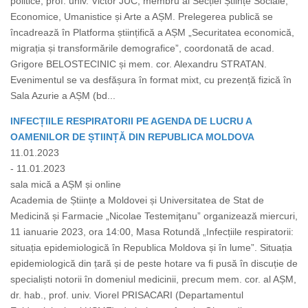
politice, prof. univ. Victor JUC, membru al Secției Științe Sociale,
Economice, Umanistice și Arte a AȘM. Prelegerea publică se
încadrează în Platforma științifică a AȘM „Securitatea economică,
migrația și transformările demografice”, coordonată de acad.
Grigore BELOSTECINIC și mem. cor. Alexandru STRATAN.
Evenimentul se va desfășura în format mixt, cu prezență fizică în
Sala Azurie a AȘM (bd...
INFECȚIILE RESPIRATORII PE AGENDA DE LUCRU A
OAMENILOR DE ȘTIINȚĂ DIN REPUBLICA MOLDOVA
11.01.2023
- 11.01.2023
sala mică a AȘM și online
Academia de Științe a Moldovei și Universitatea de Stat de
Medicină și Farmacie „Nicolae Testemiţanu” organizează miercuri,
11 ianuarie 2023, ora 14:00, Masa Rotundă „Infecțiile respiratorii:
situația epidemiologică în Republica Moldova și în lume”. Situația
epidemiologică din țară și de peste hotare va fi pusă în discuție de
specialiști notorii în domeniul medicinii, precum mem. cor. al AȘM,
dr. hab., prof. univ. Viorel PRISACARI (Departamentul