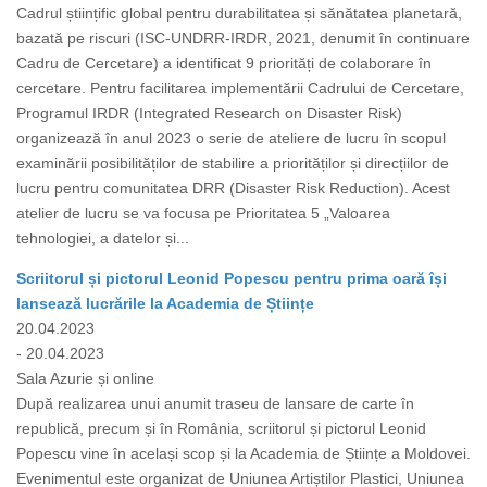
Cadrul științific global pentru durabilitatea și sănătatea planetară,
bazată pe riscuri (ISC-UNDRR-IRDR, 2021, denumit în continuare
Cadru de Cercetare) a identificat 9 priorități de colaborare în
cercetare. Pentru facilitarea implementării Cadrului de Cercetare,
Programul IRDR (Integrated Research on Disaster Risk)
organizează în anul 2023 o serie de ateliere de lucru în scopul
examinării posibilităților de stabilire a priorităților și direcțiilor de
lucru pentru comunitatea DRR (Disaster Risk Reduction). Acest
atelier de lucru se va focusa pe Prioritatea 5 „Valoarea
tehnologiei, a datelor și...
Scriitorul și pictorul Leonid Popescu pentru prima oară își
lansează lucrările la Academia de Științe
20.04.2023
- 20.04.2023
Sala Azurie și online
După realizarea unui anumit traseu de lansare de carte în
republică, precum și în România, scriitorul și pictorul Leonid
Popescu vine în același scop și la Academia de Științe a Moldovei.
Evenimentul este organizat de Uniunea Artiștilor Plastici, Uniunea