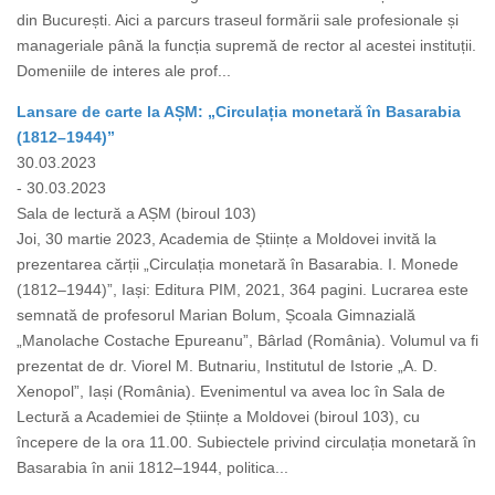
din București. Aici a parcurs traseul formării sale profesionale și
manageriale până la funcția supremă de rector al acestei instituții.
Domeniile de interes ale prof...
Lansare de carte la AȘM: „Circulația monetară în Basarabia
(1812–1944)”
30.03.2023
- 30.03.2023
Sala de lectură a AȘM (biroul 103)
Joi, 30 martie 2023, Academia de Științe a Moldovei invită la
prezentarea cărții „Circulația monetară în Basarabia. I. Monede
(1812–1944)”, Iași: Editura PIM, 2021, 364 pagini. Lucrarea este
semnată de profesorul Marian Bolum, Școala Gimnazială
„Manolache Costache Epureanu”, Bârlad (România). Volumul va fi
prezentat de dr. Viorel M. Butnariu, Institutul de Istorie „A. D.
Xenopol”, Iași (România). Evenimentul va avea loc în Sala de
Lectură a Academiei de Științe a Moldovei (biroul 103), cu
începere de la ora 11.00. Subiectele privind circulația monetară în
Basarabia în anii 1812–1944, politica...