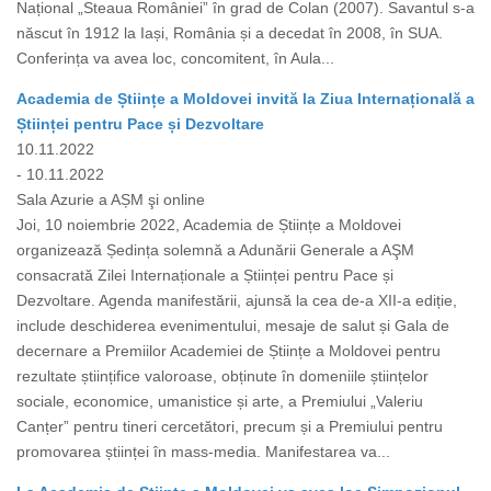
Național „Steaua României” în grad de Colan (2007). Savantul s-a
născut în 1912 la Iași, România și a decedat în 2008, în SUA.
Conferința va avea loc, concomitent, în Aula...
Academia de Științe a Moldovei invită la Ziua Internațională a
Științei pentru Pace și Dezvoltare
10.11.2022
- 10.11.2022
Sala Azurie a AȘM şi online
Joi, 10 noiembrie 2022, Academia de Științe a Moldovei
organizează Ședința solemnă a Adunării Generale a AŞM
consacrată Zilei Internaționale a Științei pentru Pace și
Dezvoltare. Agenda manifestării, ajunsă la cea de-a XII-a ediție,
include deschiderea evenimentului, mesaje de salut și Gala de
decernare a Premiilor Academiei de Științe a Moldovei pentru
rezultate științifice valoroase, obținute în domeniile științelor
sociale, economice, umanistice și arte, a Premiului „Valeriu
Canțer” pentru tineri cercetători, precum și a Premiului pentru
promovarea științei în mass-media. Manifestarea va...