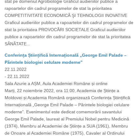
stat pe domeniul Agrobiologie Graficul audieriilor publice a
rapoartelor din cadrul programelor de stat la prioritatea
COMPETITIVITATE ECONOMICĂ ŞI TEHNOLOGII INOVATIVE
Graficul audieriilor publice a rapoartelor din cadrul programelor de
stat la prioritatea PROVOCĂRI SOCIETALE Graficul audieriilor
publice a rapoartelor din cadrul programelor de stat la prioritatea
SĂNĂTATE...
Conferința Științifică Internațională „George Emil Palade –
Părintele biologiei celulare moderne”
22.11.2022
- 22.11.2022
Sala Azurie a AȘM, Aula Academiei Române și online
Marți, 22 noiembrie 2022, ora 11:00, Academia de Științe a
Moldovei și Academia Română organizează Conferința Științifică
Internațională „George Emil Palade – Părintele biologiei celulare
moderne”. Evenimentul este dedicat comemorării savantului
George Emil Palade, laureat al Premiului Nobel pentru Medicină
(1974), Membru al Academiei de Științe a SUA (1961), Membru
de Onoare al Academiei Române (1975), Cavaler al Ordinului