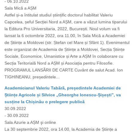
- 06.10.2022
Sala Mică a AȘM
Astfel și-a întitulat studiul științific doctorul habilitat Valeriu
Capcelea, șeful Secției Nord a AȘM, care a văzut lumina tiparului
la Editura Pro Universitaria, 2022, București. Noul volum va fi
lansat la 6 octombrie 2022, ora 11.00, în Sala Mică a Academiei
de Științe a Moldovei (str. Ștefan cel Mare și Sfânt 1). Evenimentul
este organizat de Academia de Științe a Moldovei, Secția Științe
Sociale, Economice, Umanistice și Arte a AȘM în colaborare cu
Secția Teritorială Nord a AȘM și Asociația pentru Filosofie.
PROGRAMUL LANSĂRII DE CARTE Cuvânt de salut Acad. Ion
TIGHINEANU, președintele...
Academicianul Valeriu Tabără, președintele Academiei de
Științe Agricole și Silvice „Gheorghe Ionescu-Șișești”, va
susține la Chișinău o prelegere publică
30.09.2022
- 30.09.2022
Sala Azurie a AȘM şi online
La 30 septembrie 2022, ora 14.00, la Academia de Științe a