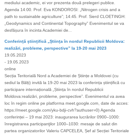
mediului academic, ei vor prezenta două prelegeri publice.
Agenda 14:00. Prof. Eva KONDOROSI: „Nitrogen crisis and a
path to sustainable agriculture”; 14:45. Prof. Sierd CLOETINGH:
„Geodynamics and Continental Topography” Evenimentul se va
desfășura în incinta Academiei de...
Conferință științifică „Știința în nordul Republicii Moldova:
realizări, probleme, perspective” la 19-20 mai 2023
19.05.2023
- 19.05.2023
online
Secția Teritorială Nord a Academiei de Științe a Moldovei (cu
sediul la Bălți) invită la 19-20 mai 2023 la conferința științifică cu
participare internațională „Știința în nordul Republicii
Moldova:realizări, probleme, perspective”. Evenimentul va avea
loc în regim online pe platforma meet.google.com, date de acces:
https://meet.google.com/yku-bdji-cvh?authuser=0) Agenda
conferinței – 19 mai 2023: inaugurarea lucrărilor 0900–1000:
înregistrarea participanţilor 1000–1030: mesaje de salut din
partea organizatorilor Valeriu CAPCELEA, Șef al Secției Teritoriale