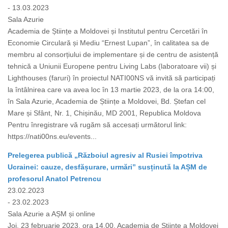
- 13.03.2023
Sala Azurie
Academia de Științe a Moldovei și Institutul pentru Cercetări în
Economie Circulară și Mediu “Ernest Lupan”, în calitatea sa de
membru al consorțiului de implementare și de centru de asistență
tehnică a Uniunii Europene pentru Living Labs (laboratoare vii) și
Lighthouses (faruri) în proiectul NATI00NS vă invită să participați
la întâlnirea care va avea loc în 13 martie 2023, de la ora 14:00,
în Sala Azurie, Academia de Științe a Moldovei, Bd. Ștefan cel
Mare și Sfânt, Nr. 1, Chișinău, MD 2001, Republica Moldova
Pentru înregistrare vă rugăm să accesați următorul link:
https://nati00ns.eu/events...
Prelegerea publică „Războiul agresiv al Rusiei împotriva
Ucrainei: cauze, desfășurare, urmări” susținută la AȘM de
profesorul Anatol Petrencu
23.02.2023
- 23.02.2023
Sala Azurie a AȘM și online
Joi, 23 februarie 2023, ora 14.00, Academia de Științe a Moldovei