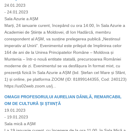
24.01.2023
- 24.01.2023
Sala Azurie a AȘM
Marți, 24 ianuarie curent, începând cu ora 14:00, în Sala Azurie a
Academiei de Științe a Moldovei, dl Ion Hadârcă, membru
corespondent al AȘM, va susține prelegerea publică „Nestinsul
imperativ al Unirii”. Evenimentul este prilejuit de împlinirea celor
164 de ani de la Unirea Principatelor Române – Moldova și
Muntenia – într-o nouă entitate statală, precursoarea României
moderne de zi. Evenimentul se va desfășura în format mixt, cu
prezență fizică în Sala Azurie a AȘM (bd. Ștefan cel Mare și Sfânt,
1) și online, pe platforma ZOOM (ID: 81899144355, Cod: 240123)
https://us02web.zoom.us/j...
OMAGII PROFESORULUI AURELIAN DĂNILĂ, REMARCABIL
OM DE CULTURĂ ȘI ȘTIINȚĂ
19.01.2023
- 19.01.2023
Sala mică a AȘM
La 19 ianuarie curent, cu începere de la ora 11.00, în Sala Mică a