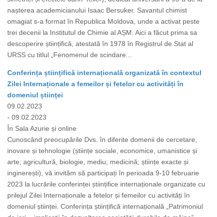
nașterea academicianului Isaac Bersuker. Savantul chimist
omagiat s-a format în Republica Moldova, unde a activat peste
trei decenii la Institutul de Chimie al AȘM. Aici a făcut prima sa
descoperire științifică, atestată în 1978 în Registrul de Stat al
URSS cu titlul „Fenomenul de scindare...
Conferința științifică internațională organizată în contextul
Zilei Internaționale a femeilor și fetelor cu activități în
domeniul științei
09.02.2023
- 09.02.2023
În Sala Azurie și online
Cunoscând preocupările Dvs. în diferite domenii de cercetare,
inovare și tehnologie (științe sociale, economice, umanistice și
arte; agricultură, biologie, mediu; medicină; științe exacte și
inginerești), vă invităm să participați în perioada 9-10 februarie
2023 la lucrările conferinței științifice internaționale organizate cu
prilejul Zilei Internaționale a fetelor și femeilor cu activități în
domeniul științei. Conferința științifică internațională „Patrimoniul