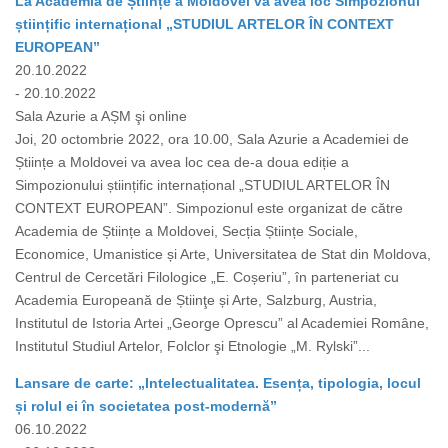
La Academia de Științe a Moldovei va avea loc Simpozionul
științific internațional „STUDIUL ARTELOR ÎN CONTEXT
EUROPEAN”
20.10.2022
- 20.10.2022
Sala Azurie a AȘM şi online
Joi, 20 octombrie 2022, ora 10.00, Sala Azurie a Academiei de
Științe a Moldovei va avea loc cea de-a doua ediție a
Simpozionului științific internațional „STUDIUL ARTELOR ÎN
CONTEXT EUROPEAN”. Simpozionul este organizat de către
Academia de Științe a Moldovei, Secția Științe Sociale,
Economice, Umanistice și Arte, Universitatea de Stat din Moldova,
Centrul de Cercetări Filologice „E. Coșeriu”, în parteneriat cu
Academia Europeană de Știinţe și Arte, Salzburg, Austria,
Institutul de Istoria Artei „George Oprescu” al Academiei Române,
Institutul Studiul Artelor, Folclor şi Etnologie „M. Rylski”...
Lansare de carte: „Intelectualitatea. Esența, tipologia, locul
și rolul ei în societatea post-modernă”
06.10.2022