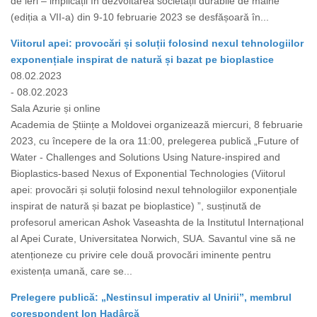
de ieri – implicații în dezvoltarea societății durabile de mâine”
(ediția a VII-a) din 9-10 februarie 2023 se desfășoară în...
Viitorul apei: provocări și soluții folosind nexul tehnologiilor
exponențiale inspirat de natură și bazat pe bioplastice
08.02.2023
- 08.02.2023
Sala Azurie și online
Academia de Științe a Moldovei organizează miercuri, 8 februarie
2023, cu începere de la ora 11:00, prelegerea publică „Future of
Water - Challenges and Solutions Using Nature-inspired and
Bioplastics-based Nexus of Exponential Technologies (Viitorul
apei: provocări și soluții folosind nexul tehnologiilor exponențiale
inspirat de natură și bazat pe bioplastice) ”, susținută de
profesorul american Ashok Vaseashta de la Institutul Internațional
al Apei Curate, Universitatea Norwich, SUA. Savantul vine să ne
atenționeze cu privire cele două provocări iminente pentru
existența umană, care se...
Prelegere publică: „Nestinsul imperativ al Unirii”, membrul
corespondent Ion Hadârcă