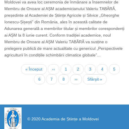
Moldovei va avea loc ceremonia de înmânare a însemnelor de
Membru de Onoare al AȘM academicianului Valeriu TABĂRĂ,
președinte al Academiei de Științe Agricole și Silvice „Gheorghe
Ionescu-Șișești” din România, ales în această calitate de
Adunarea generală a membrilor titular și membrilor corespondenți
ai AȘM la 8 iunie curent. Conform tradiției academice, noul
Membru de Onoare al AȘM Valeriu TABĂRĂ va susține o
prelegere publică de mare actualitate cu genericul „Perspectivele
agriculturii în condițiile schimbării climatice globale”...
Paginare
Prima
« Început
Pagina
‹‹
Page
1
Page
2
Page
3
Pagina
4
Page
5
pagină
anterioară
curentă
Page
6
Page
7
Page
8
Pagina
››
Ultima
Sfârșit »
următoare
pagină
https://propletenie.ru/
© 2020 Academia de Științe a Moldovei