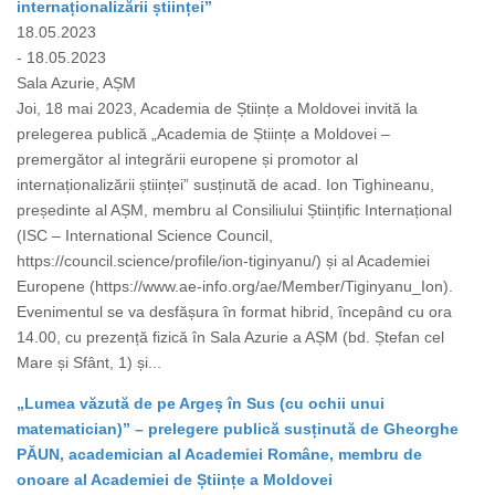
internaționalizării științei”
18.05.2023
- 18.05.2023
Sala Azurie, AȘM
Joi, 18 mai 2023, Academia de Științe a Moldovei invită la
prelegerea publică „Academia de Științe a Moldovei –
premergător al integrării europene și promotor al
internaționalizării științei” susținută de acad. Ion Tighineanu,
președinte al AȘM, membru al Consiliului Științific Internațional
(ISC – International Science Council,
https://council.science/profile/ion-tiginyanu/) și al Academiei
Europene (https://www.ae-info.org/ae/Member/Tiginyanu_Ion).
Evenimentul se va desfășura în format hibrid, începând cu ora
14.00, cu prezență fizică în Sala Azurie a AȘM (bd. Ștefan cel
Mare și Sfânt, 1) și...
„Lumea văzută de pe Argeș în Sus (cu ochii unui
matematician)” – prelegere publică susținută de Gheorghe
PĂUN, academician al Academiei Române, membru de
onoare al Academiei de Științe a Moldovei