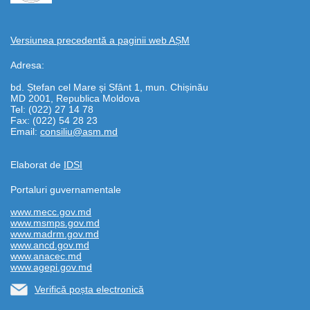
Versiunea precedentă a paginii web AȘM
Adresa:
bd. Ștefan cel Mare și Sfânt 1, mun. Chișinău
MD 2001, Republica Moldova
Tel: (022) 27 14 78
Fax: (022) 54 28 23
Email:
consiliu@asm.md
Elaborat de
IDSI
Portaluri guvernamentale
www.mecc.gov.md
www.msmps.gov.md
www.madrm.gov.md
www.ancd.gov.md
www.anacec.md
www.agepi.gov.md
Verifică poșta electronică