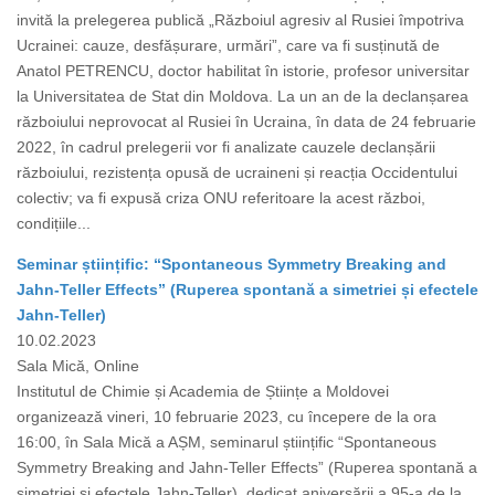
invită la prelegerea publică „Războiul agresiv al Rusiei împotriva
Ucrainei: cauze, desfășurare, urmări”, care va fi susținută de
Anatol PETRENCU, doctor habilitat în istorie, profesor universitar
la Universitatea de Stat din Moldova. La un an de la declanșarea
războiului neprovocat al Rusiei în Ucraina, în data de 24 februarie
2022, în cadrul prelegerii vor fi analizate cauzele declanșării
războiului, rezistența opusă de ucraineni și reacția Occidentului
colectiv; va fi expusă criza ONU referitoare la acest război,
condițiile...
Seminar științific: “Spontaneous Symmetry Breaking and
Jahn-Teller Effects” (Ruperea spontană a simetriei și efectele
Jahn-Teller)
10.02.2023
Sala Mică, Online
Institutul de Chimie și Academia de Științe a Moldovei
organizează vineri, 10 februarie 2023, cu începere de la ora
16:00, în Sala Mică a AȘM, seminarul științific “Spontaneous
Symmetry Breaking and Jahn-Teller Effects” (Ruperea spontană a
simetriei și efectele Jahn-Teller), dedicat aniversării a 95-a de la