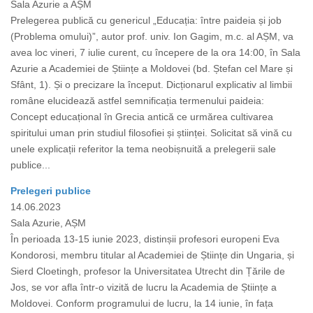
Sala Azurie a AȘM
Prelegerea publică cu genericul „Educația: între paideia și job
(Problema omului)”, autor prof. univ. Ion Gagim, m.c. al AȘM, va
avea loc vineri, 7 iulie curent, cu începere de la ora 14:00, în Sala
Azurie a Academiei de Științe a Moldovei (bd. Ștefan cel Mare și
Sfânt, 1). Și o precizare la început. Dicționarul explicativ al limbii
române elucidează astfel semnificația termenului paideia:
Concept educațional în Grecia antică ce urmărea cultivarea
spiritului uman prin studiul filosofiei și științei. Solicitat să vină cu
unele explicații referitor la tema neobișnuită a prelegerii sale
publice...
Prelegeri publice
14.06.2023
Sala Azurie, AȘM
În perioada 13-15 iunie 2023, distinșii profesori europeni Eva
Kondorosi, membru titular al Academiei de Științe din Ungaria, și
Sierd Cloetingh, profesor la Universitatea Utrecht din Țările de
Jos, se vor afla într-o vizită de lucru la Academia de Științe a
Moldovei. Conform programului de lucru, la 14 iunie, în fața