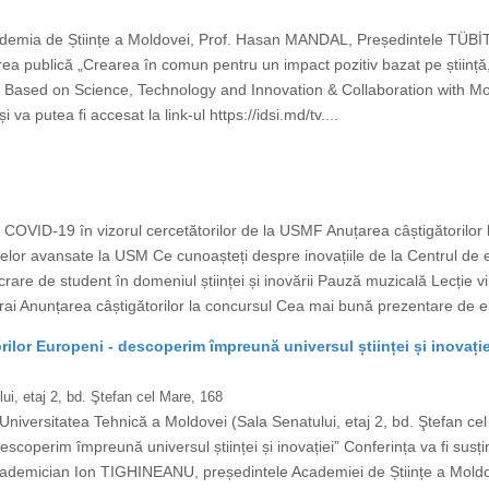
demia de Științe a Moldovei, Prof. Hasan MANDAL, Președintele TÜBİTAK 
ea publică „Crearea în comun pentru un impact pozitiv bazat pe știință,
 Based on Science, Technology and Innovation & Collaboration with Mold
va putea fi accesat la link-ul https://idsi.md/tv....
OVID-19 în vizorul cercetătorilor de la USMF Anuțarea câștigătorilor
lelor avansate la USM Ce cunoașteți despre inovațiile de la Centrul 
rare de student în domeniul științei și inovării Pauză muzicală Lecție vi
rai Anunțarea câștigătorilor la concursul Cea mai bună prezentare de ele
ilor Europeni - descoperim împreună universul științei și inovație
ui, etaj 2, bd. Ştefan cel Mare, 168
Universitatea Tehnică a Moldovei (Sala Senatului, etaj 2, bd. Ştefan ce
scoperim împreună universul științei și inovației” Conferința va fi susți
 academician Ion TIGHINEANU, președintele Academiei de Științe a Mold