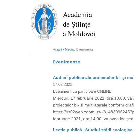
Mergi
la
Academia
conţinutul
de Științe
principal
a Moldovei
Acasă
/
Media
/
Evenimente
Evenimente
Audieri publice ale proiectelor bi- și mul
17.02.2021
Eveniment cu participare ONLINE
Miercuri, 17 februarie 2021, ora 10.00, va av
proiectelor bi- și multilaterale conform gr
https://us02web.zoom.us/j/81483996245
februarie 2021, ora 14.00, va avea loc ședinț
Lecția publică „Studiul stării ecologice