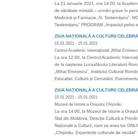
La 21 ianuarie 2021, ora 14:00, la Academia
de sănătate mintală – urmări grave în per
Medicină și Farmacie „N. Testemițanu”. 
Testemițanu” PROGRAM „Impactul psiho-emoț
ZIUA NAȚIONALĂ A CULTURII CELEBRA
15.01.2021
- 15.01.2021
Centrul Academic Internațional „Mihai Eminesc
La ora 12.00, la Centrul Academic Internaț
de la nașterea Luceafărului Literaturii Rom
„Mihai Eminescu”, Institutul Cultural Român
Educației, Culturii și Cercetării. Evenimen
ZIUA NAȚIONALĂ A CULTURII CELEBRA
15.01.2021
- 15.01.2021
Muzeul de Istorie a Orașului Chișinău
La ora 14.00, la Muzeul de Istorie a Orașul
Stat din Moldova, Direcția Cultură a Primăr
Naționale a Culturii, care va avea loc ON
„Chișinău. Experiențe culturale de neuitat” 