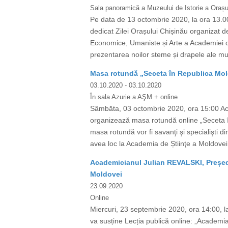
Sala panoramică a Muzeului de Istorie a Orașul
Pe data de 13 octombrie 2020, la ora 13.00
dedicat Zilei Orașului Chișinău organizat de
Economice, Umaniste și Arte a Academiei de
prezentarea noilor steme și drapele ale muni
Masa rotundă „Seceta în Republica Moldo
03.10.2020
- 03.10.2020
În sala Azurie a AŞM + online
Sâmbăta, 03 octombrie 2020, ora 15:00 Acade
organizează masa rotundă online „Seceta în 
masa rotundă vor fi savanţi şi specialişti d
avea loc la Academia de Știinţe a Moldovei î
Academicianul Julian REVALSKI, Președin
Moldovei
23.09.2020
Online
Miercuri, 23 septembrie 2020, ora 14:00, l
va susține Lecția publică online: „Academia