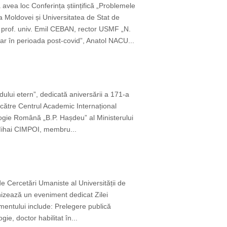
 avea loc Conferința științifică „Problemele
 Moldovei și Universitatea de Stat de
rof. univ. Emil CEBAN, rector USMF „N.
r în perioada post-covid”, Anatol NACU...
ului etern”, dedicată aniversării a 171-a
 către Centrul Academic Internațional
logie Română „B.P. Hașdeu” al Ministerului
i Mihai CIMPOI, membru...
e Cercetări Umaniste al Universității de
anizează un eveniment dedicat Zilei
entului include: Prelegere publică
ie, doctor habilitat în...