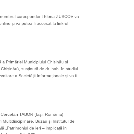
ie), membrul corespondent Elena ZUBCOV va
nline și va putea fi accesat la link-ul
 a Primăriei Municipiului Chișinău și
 Chișinău), susținută de dr. hab. în studiul
oltare a Societății Informaționale și va fi
e Cercetări TABOR (Iași, România),
Multidisciplinare, Buzău și Institutul de
ă „Patrimoniul de ieri – implicații în