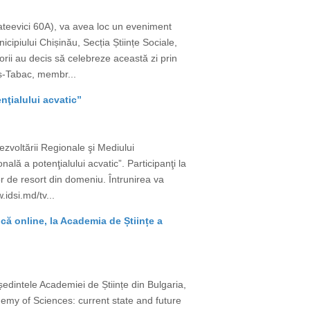
ateevici 60A), va avea loc un eveniment
cipiului Chișinău, Secția Științe Sociale,
ii au decis să celebreze această zi prin
ieș-Tabac, membr...
nţialului acvatic”
zvoltării Regionale şi Mediului
lă a potenţialului acvatic”. Participanţi la
lor de resort din domeniu. Întrunirea va
.idsi.md/tv...
că online, la Academia de Științe a
dintele Academiei de Științe din Bulgaria,
demy of Sciences: current state and future