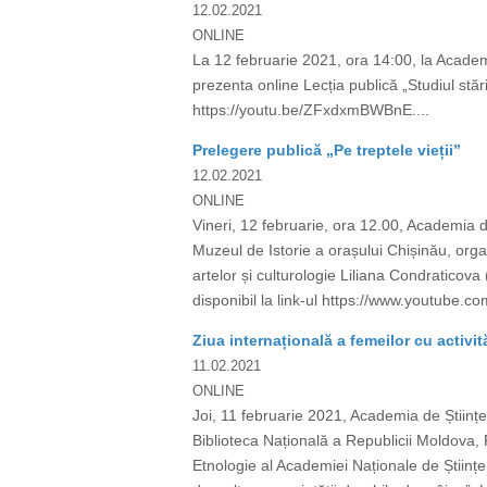
12.02.2021
ONLINE
La 12 februarie 2021, ora 14:00, la Acade
prezenta online Lecția publică „Studiul stări
https://youtu.be/ZFxdxmBWBnE....
Prelegere publică „Pe treptele vieții”
12.02.2021
ONLINE
Vineri, 12 februarie, ora 12.00, Academia d
Muzeul de Istorie a orașului Chișinău, organi
artelor și culturologie Liliana Condraticova
disponibil la link-ul https://www.youtu
Ziua internațională a femeilor cu activit
11.02.2021
ONLINE
Joi, 11 februarie 2021, Academia de Științ
Biblioteca Națională a Republicii Moldova, 
Etnologie al Academiei Naționale de Științe a