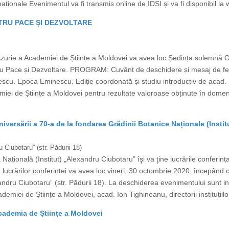
maționale Evenimentul va fi transmis online de IDSI și va fi disponibil la 
NTRU PACE ȘI DEZVOLTARE
Azurie a Academiei de Științe a Moldovei va avea loc Ședința solemnă
entru Pace și Dezvoltare. PROGRAM: Cuvânt de deschidere și mesaj de fe
cu. Epoca Eminescu. Ediție coordonată și studiu introductiv de acad. 
i de Științe a Moldovei pentru rezultate valoroase obținute în domeniu
ersării a 70-a de la fondarea Grădinii Botanice Naționale (Insti
 Ciubotaru” (str. Pădurii 18)
țională (Institut) „Alexandru Ciubotaru” îşi va ţine lucrările conferința 
 lucrărilor conferinței va avea loc vineri, 30 octombrie 2020, începând cu 
ndru Ciubotaru” (str. Pădurii 18). La deschiderea evenimentului sunt invit
demiei de Științe a Moldovei, acad. Ion Tighineanu, directorii instituțiilor
cademia de Ştiinţe a Moldovei