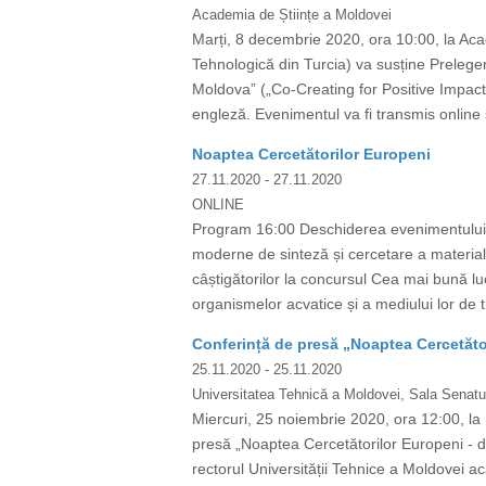
Academia de Științe a Moldovei
Marți, 8 decembrie 2020, ora 10:00, la Aca
Tehnologică din Turcia) va susține Preleger
Moldova” („Co-Creating for Positive Impact
engleză. Evenimentul va fi transmis online și 
Noaptea Cercetătorilor Europeni
27.11.2020
- 27.11.2020
ONLINE
Program 16:00 Deschiderea evenimentului C
moderne de sinteză și cercetare a materia
câștigătorilor la concursul Cea mai bună luc
organismelor acvatice și a mediului lor de t
Conferință de presă „Noaptea Cercetător
25.11.2020
- 25.11.2020
Universitatea Tehnică a Moldovei, Sala Senatul
Miercuri, 25 noiembrie 2020, ora 12:00, la 
presă „Noaptea Cercetătorilor Europeni - de
rectorul Universității Tehnice a Moldovei