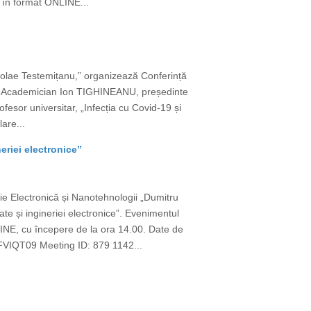
v în format ONLINE...
icolae Testemițanu,” organizează Conferință
TORI Academician Ion TIGHINEANU, președinte
or universitar, „Infecția cu Covid-19 și
lare...
eriei electronice”
erie Electronică și Nanotehnologii „Dumitru
e și ingineriei electronice”. Evenimentul
LINE, cu începere de la ora 14.00. Date de
QT09 Meeting ID: 879 1142...