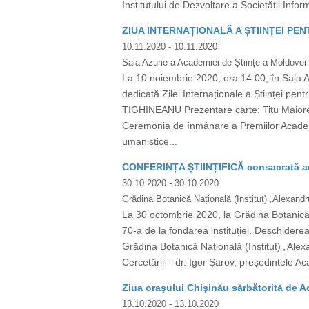
Institutului de Dezvoltare a Societății Infor
ZIUA INTERNAȚIONALĂ A ȘTIINȚEI PE
10.11.2020
- 10.11.2020
Sala Azurie a Academiei de Științe a Moldovei
La 10 noiembrie 2020, ora 14:00, în Sala 
dedicată Zilei Internaționale a Științei p
TIGHINEANU Prezentare carte: Titu Maiores
Ceremonia de înmânare a Premiilor Academie
umanistice...
CONFERINȚA ȘTIINȚIFICĂ consacrată aniv
30.10.2020
- 30.10.2020
Grădina Botanică Națională (Institut) „Alexandru
La 30 octombrie 2020, la Grădina Botanică Na
70-a de la fondarea instituției. Deschiderea
Grădina Botanică Națională (Institut) „Alexa
Cercetării – dr. Igor Șarov, preşedintele Aca
Ziua oraşului Chişinău sărbătorită de A
13.10.2020
- 13.10.2020