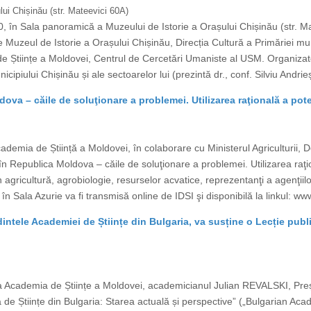
ui Chișinău (str. Mateevici 60A)
, în Sala panoramică a Muzeului de Istorie a Orașului Chișinău (str. M
 Muzeul de Istorie a Orașului Chișinău, Direcția Cultură a Primăriei muni
 Științe a Moldovei, Centrul de Cercetări Umaniste al USM. Organizator
cipiului Chișinău și ale sectoarelor lui (prezintă dr., conf. Silviu Andr
va – căile de soluţionare a problemei. Utilizarea raţională a pote
mia de Știință a Moldovei, în colaborare cu Ministerul Agriculturii, De
Republica Moldova – căile de soluţionare a problemei. Utilizarea raţiona
in agricultură, agrobiologie, resurselor acvatice, reprezentanţi a agenţii
n Sala Azurie va fi transmisă online de IDSI şi disponibilă la linkul: www
tele Academiei de Științe din Bulgaria, va susține o Lecție publi
a Academia de Științe a Moldovei, academicianul Julian REVALSKI, Preșe
 de Științe din Bulgaria: Starea actuală și perspective” („Bulgarian Aca