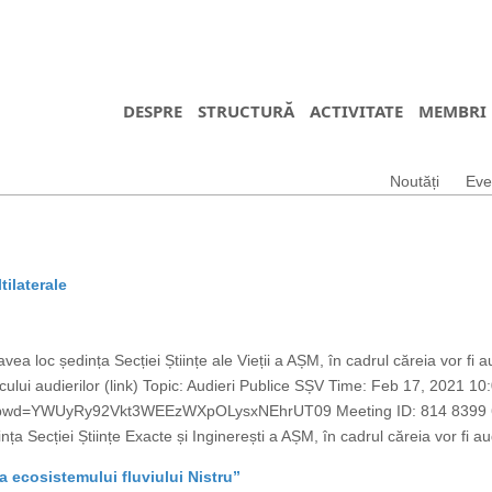
DESPRE
STRUCTURĂ
ACTIVITATE
MEMBRI
Noutăți
Eve
tilaterale
ea loc ședința Secției Științe ale Vieții a AȘM, în cadrul căreia vor fi a
aficului audierilor (link) Topic: Audieri Publice SȘV Time: Feb 17, 202
?pwd=YWUyRy92Vkt3WEEzWXpOLysxNEhrUT09 Meeting ID: 814 8399 62
a Secției Științe Exacte și Inginerești a AȘM, în cadrul căreia vor fi aud
 a ecosistemului fluviului Nistru”