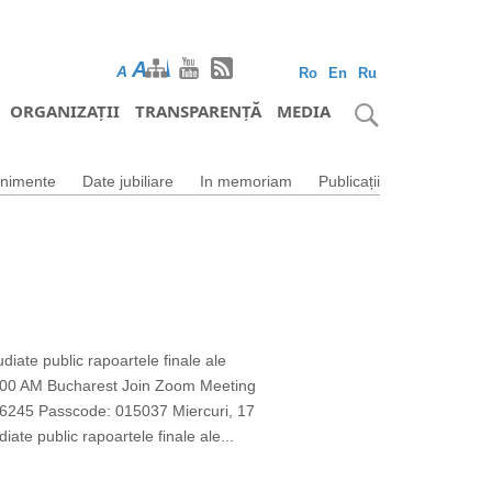
A
A
A
Ro
En
Ru
ORGANIZAȚII
TRANSPARENȚĂ
MEDIA
nimente
Date jubiliare
In memoriam
Publicații
udiate public rapoartele finale ale
1 10:00 AM Bucharest Join Zoom Meeting
45 Passcode: 015037 Miercuri, 17
iate public rapoartele finale ale...