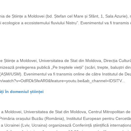
mia de Științe a Moldovei (bd. Ștefan cel Mare și Sfânt, 1, Sala Azur
i ecologice a ecosistemului fluviului Nistru”. Evenimentul va fi transmis o
e Științe a Moldovei, Universitatea de Stat din Moldova, Direcția Cultură
zează prelegerea publică „Pe treptele vieții” (scări, trepte, baluștri din
 (AȘM/USM). Evenimentul va fi transmis online de către Institutul de Dezv
be.com/watch?v=OdRDkSfeAR0&feature=youtu.be&ab_channel=IDSITV...
ăți în domeniul științei
e a Moldovei, Universitatea de Stat din Moldova, Centrul Mitropolitan d
Primăria orașului Buzău (România), Institutul European pentru Cercetări 
 Ucrainei (Lviv, Ucraina) organizează Conferință științifică internațional