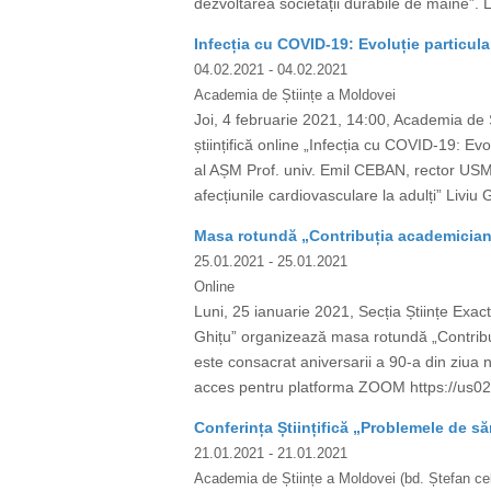
dezvoltarea societății durabile de mâine”. 
Infecția cu COVID-19: Evoluție particula
04.02.2021
- 04.02.2021
Academia de Științe a Moldovei
Joi, 4 februarie 2021, 14:00, Academia de 
științifică online „Infecția cu COVID-19: 
al AȘM Prof. univ. Emil CEBAN, rector USM
afecțiunile cardiovasculare la adulți” Liviu 
Masa rotundă „Contribuția academicianul
25.01.2021
- 25.01.2021
Online
Luni, 25 ianuarie 2021, Secția Științe Exact
Ghițu” organizează masa rotundă „Contribuț
este consacrat aniversarii a 90-a din ziua
acces pentru platforma ZOOM https://
Conferința Științifică „Problemele de s
21.01.2021
- 21.01.2021
Academia de Științe a Moldovei (bd. Ștefan cel