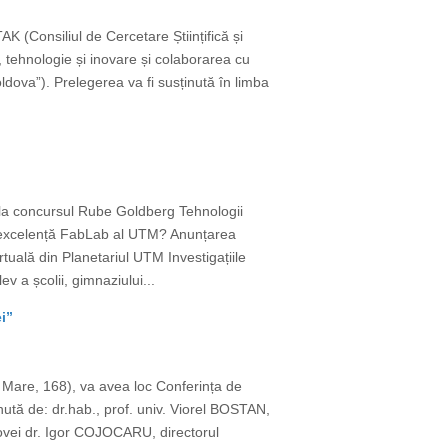
(Consiliul de Cercetare Științifică și
 tehnologie și inovare și colaborarea cu
ova”). Prelegerea va fi susținută în limba
 la concursul Rube Goldberg Tehnologii
de excelență FabLab al UTM? Anunțarea
rtuală din Planetariul UTM Investigațiile
v a școlii, gimnaziului...
i”
l Mare, 168), va avea loc Conferința de
nută de: dr.hab., prof. univ. Viorel BOSTAN,
ovei dr. Igor COJOCARU, directorul