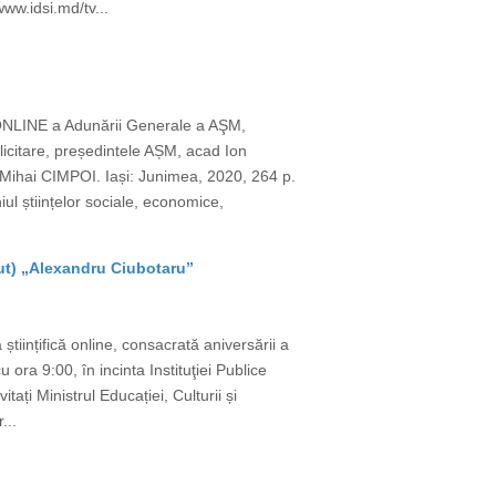
www.idsi.md/tv...
 ONLINE a Adunării Generale a AŞM,
licitare, președintele AȘM, acad Ion
Mihai CIMPOI. Iași: Junimea, 2020, 264 p.
l științelor sociale, economice,
tut) „Alexandru Ciubotaru”
științifică online, consacrată aniversării a
ora 9:00, în incinta Instituţiei Publice
ați Ministrul Educației, Culturii și
...