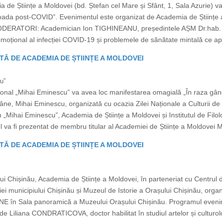
 de Științe a Moldovei (bd. Ștefan cel Mare și Sfânt, 1, Sala Azurie) va
ioada post-COVID”. Evenimentul este organizat de Academia de Științe a
MODERATORI: Academician Ion TIGHINEANU, președintele AȘM Dr.hab. p
ional al infecției COVID-19 și problemele de sănătate mintală ce apa
TĂ DE ACADEMIA DE ȘTIINȚE A MOLDOVEI
u”
ional „Mihai Eminescu” va avea loc manifestarea omagială „În raza gând
âne, Mihai Eminescu, organizată cu ocazia Zilei Naționale a Culturii de
 „Mihai Eminescu”, Academia de Științe a Moldovei și Institutul de Filo
tul va fi prezentat de membru titular al Academiei de Științe a Moldove
TĂ DE ACADEMIA DE ȘTIINȚE A MOLDOVEI
ui Chișinău, Academia de Științe a Moldovei, în parteneriat cu Centrul d
iei municipiului Chișinău și Muzeul de Istorie a Orașului Chișinău, org
LINE în Sala panoramică a Muzeului Orașului Chișinău. Programul evenim
de Liliana CONDRATICOVA, doctor habilitat în studiul artelor și culturolog