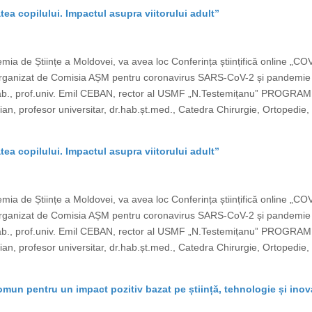
tea copilului. Impactul asupra viitorului adult”
ia de Științe a Moldovei, va avea loc Conferința științifică online „CO
ste organizat de Comisia AȘM pentru coronavirus SARS-CoV-2 și pand
b., prof.univ. Emil CEBAN, rector al USMF „N.Testemițanuˮ PROGRAM „C
, profesor universitar, dr.hab.șt.med., Catedra Chirurgie, Ortopedie, 
tea copilului. Impactul asupra viitorului adult”
ia de Științe a Moldovei, va avea loc Conferința științifică online „CO
ste organizat de Comisia AȘM pentru coronavirus SARS-CoV-2 și pand
b., prof.univ. Emil CEBAN, rector al USMF „N.Testemițanuˮ PROGRAM „C
, profesor universitar, dr.hab.șt.med., Catedra Chirurgie, Ortopedie, 
omun pentru un impact pozitiv bazat pe știință, tehnologie și ino