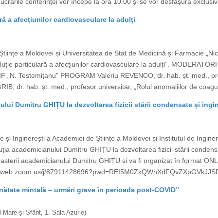
Lucrările conferinței vor începe la ora 10.00 și se vor desfășura exclusi
ră a afecțiunilor cardiovasculare la adulți
Științe a Moldovei și Universitatea de Stat de Medicină și Farmacie „N
Evoluție particulară a afecțiunilor cardiovasculare la adulți”. MODERA
F „N. Testemițanu” PROGRAM Valeriu REVENCO, dr. hab. șt. med., profes
GRIB, dr. hab. șt. med., profesor universitar, „Rolul anomaliilor de coagu
ui Dumitru GHIȚU la dezvoltarea fizicii stării condensate și ingin
e și Inginerești a Academiei de Științe a Moldovei și Institutul de Ingin
ia academicianului Dumitru GHIȚU la dezvoltarea fizicii stării condensat
 nașterii academicianului Dumitru GHIȚU și va fi organizat în format ON
us02web.zoom.us/j/87911428696?pwd=REI5M0ZkQWhXdFQvZXpGVkJJSFVI
ănătate mintală – urmări grave în perioada post-COVID”
 Mare și Sfânt, 1, Sala Azurie)