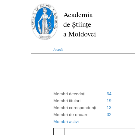
Mergi
la
Academia
conţinutul
de Științe
principal
a Moldovei
Acasă
Membri decedați
64
Membri titulari
19
Membri corespondenți
13
Membri de onoare
32
Membri activi