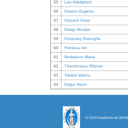
55
Liev Adeligherii
56
Ceazov Eugeniu
57
Ghicavîi Victor
58
Dabija Nicolae
59
Cimpoieş Gheorghe
60
Petrescu Ion
61
Nedealcov Maria
62
Theodorescu Răzvan
63
Tabără Valeriu
64
Ungur Nicon
© 2020 Academia de Științ