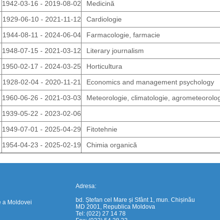
1942-03-16 - 2019-08-02
Medicină
1929-06-10 - 2021-11-12
Cardiologie
1944-08-11 - 2024-06-04
Farmacologie, farmacie
1948-07-15 - 2021-03-12
Literary journalism
1950-02-17 - 2024-03-25
Horticultura
1928-02-04 - 2020-11-21
Economics and management psychology
1960-06-26 - 2021-03-03
Meteorologie, climatologie, agrometeorolo
https://propletenie.ru/
1939-05-22 - 2023-02-06
1949-07-01 - 2025-04-29
Fitotehnie
1954-04-23 - 2025-02-19
Chimia organică
Adresa:
bd. Ștefan cel Mare și Sfânt 1, mun. Chișinău
e a Moldovei
MD 2001, Republica Moldova
Tel: (022) 27 14 78