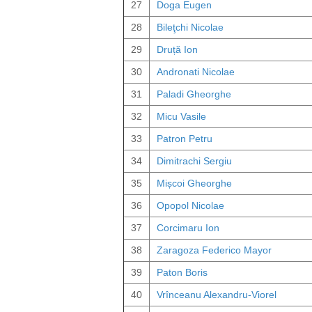
27
Doga Eugen
28
Bileţchi Nicolae
29
Druță Ion
30
Andronati Nicolae
31
Paladi Gheorghe
32
Micu Vasile
33
Patron Petru
34
Dimitrachi Sergiu
35
Mișcoi Gheorghe
36
Opopol Nicolae
37
Corcimaru Ion
38
Zaragoza Federico Mayor
39
Paton Boris
40
Vrînceanu Alexandru-Viorel