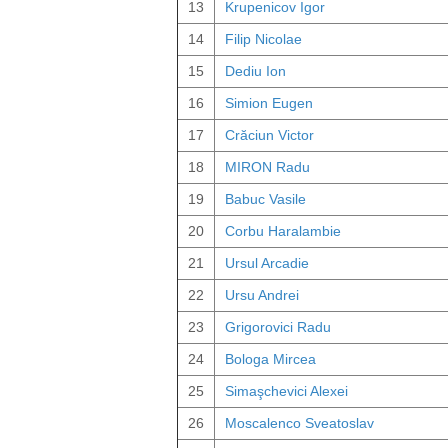
13
Krupenicov Igor
14
Filip Nicolae
15
Dediu Ion
16
Simion Eugen
17
Crăciun Victor
18
MIRON Radu
19
Babuc Vasile
20
Corbu Haralambie
21
Ursul Arcadie
22
Ursu Andrei
23
Grigorovici Radu
24
Bologa Mircea
25
Simaşchevici Alexei
26
Moscalenco Sveatoslav