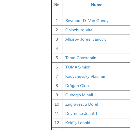
Nr.
Nume
1
Seymour D. Van Gundy
2
Ghinzburg Vitali
3
Alfiorov Jores Ivanovici
4
5
Toma Constantin I.
6
TOMA Simion
7
Kadyshevsky Vladimir
8
Drăgan Gleb
9
Guboglo Mihail
10
Zugrăvescu Dorel
11
Devreese Josef T.
12
Keldîş Leonid