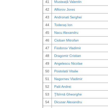
41
Musteață Valentin
42
Alfiorov Jores
43
Andronati Serghei
44
Toderaș Ion
45
Nacu Alexandru
46
Cioban Mitrofan
47
Fiodorov Vladimir
48
Dragomir Cristian
49
Angelescu Nicolae
50
Postolatii Vitalie
51
Nagornev Vladimir
52
Palii Andrei
53
Ţîbîrnă Gheorghe
54
Dicusar Alexandru