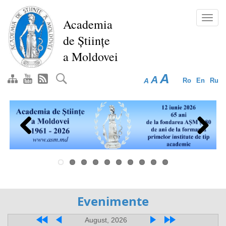
Перейти
к
Toggl
Academia
основному
navig
de Științe
содержанию
a Moldovei
A
A
A
Ro
En
Ru
Previous
Next
Evenimente
August, 2026