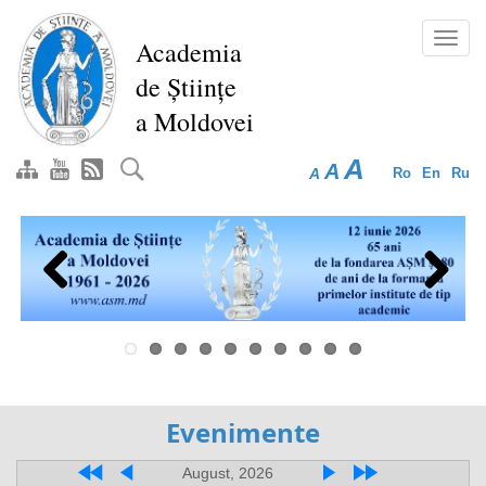
Перейти
к
Toggl
Academia
основному
navig
de Științe
содержанию
a Moldovei
A
A
A
Ro
En
Ru
Previous
Next
Evenimente
August, 2026