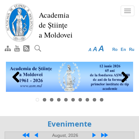
Перейти
к
Toggl
Academia
основному
navig
de Științe
содержанию
a Moldovei
A
A
A
Ro
En
Ru
Previous
Next
Evenimente
August, 2026