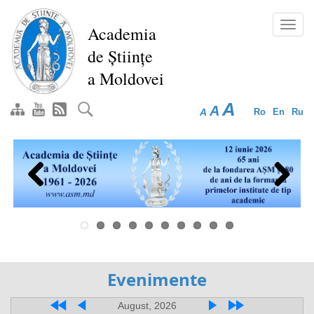
Перейти
к
Toggl
Academia
основному
navig
de Științe
содержанию
a Moldovei
A
A
A
Ro
En
Ru
Previous
Next
Evenimente
August, 2026