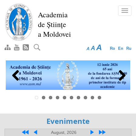
Перейти
к
Toggl
Academia
основному
navig
de Științe
содержанию
a Moldovei
A
A
A
Ro
En
Ru
Previous
Next
Evenimente
August, 2026