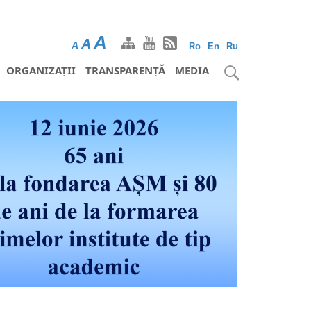
A
A
A
Ro
En
Ru
ORGANIZAȚII
TRANSPARENȚĂ
MEDIA