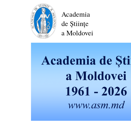
Перейти
к
Academia
основному
de Științe
содержанию
a Moldovei