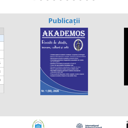
Publicații
6
3
0
https://propletenie.ru/