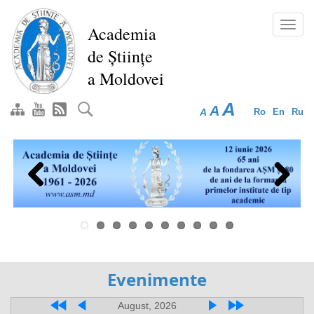
Перейти
к
Toggl
Academia
основному
navig
de Științe
содержанию
a Moldovei
A
A
A
Ro
En
Ru
Previous
Next
Evenimente
August, 2026