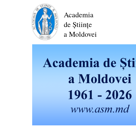
Перейти
к
Academia
основному
de Științe
содержанию
a Moldovei