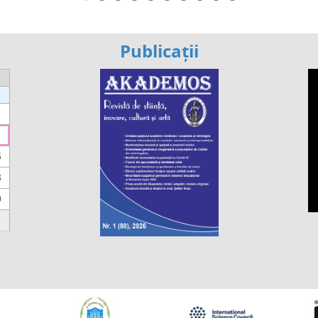
Publicații
6
3
0
https://propletenie.ru/