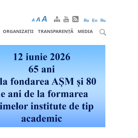
A
A
A
Ro
En
Ru
ORGANIZAȚII
TRANSPARENȚĂ
MEDIA