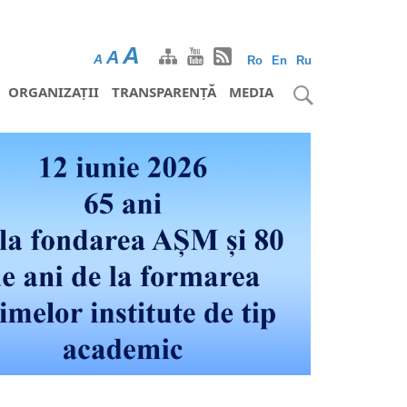
A
A
A
Ro
En
Ru
ORGANIZAȚII
TRANSPARENȚĂ
MEDIA