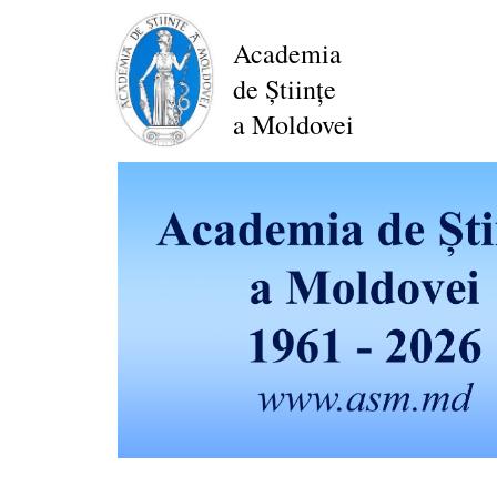
Перейти
к
Academia
основному
de Științe
содержанию
a Moldovei