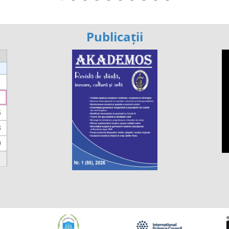
Publicații
6
3
0
https://propletenie.ru/