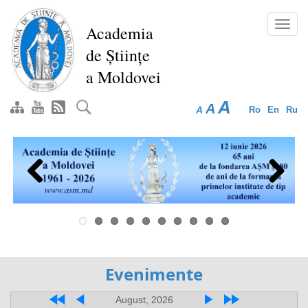
Перейти
к
Toggl
Academia
основному
navig
de Științe
содержанию
a Moldovei
A
A
A
Ro
En
Ru
Previous
Next
Evenimente
August, 2026