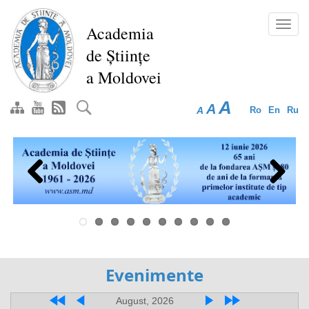
Перейти
к
Toggl
Academia
основному
navig
de Științe
содержанию
a Moldovei
A
A
A
Ro
En
Ru
Previous
Next
Evenimente
August, 2026