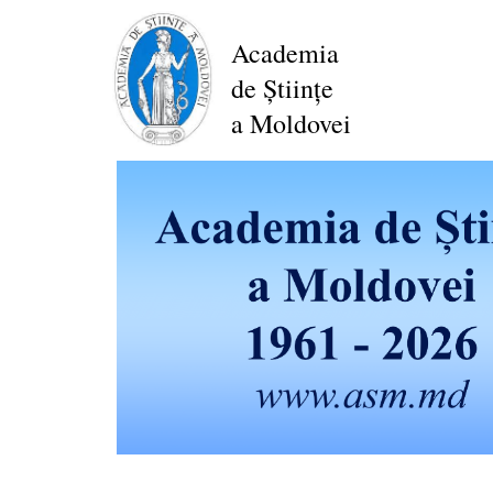
Перейти
к
Academia
основному
de Științe
содержанию
a Moldovei