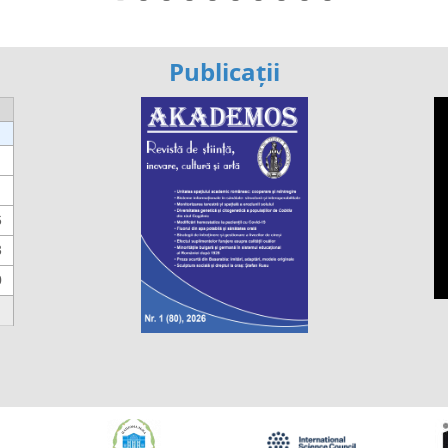
Publicații
6
3
0
https://propletenie.ru/