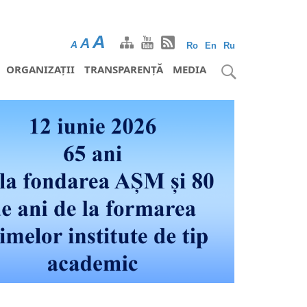
A
A
A
Ro
En
Ru
ORGANIZAȚII
TRANSPARENȚĂ
MEDIA