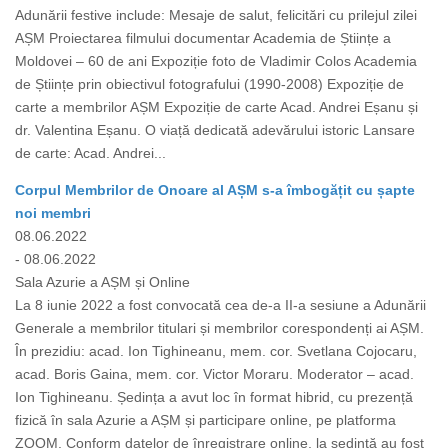
Adunării festive include: Mesaje de salut, felicitări cu prilejul zilei
AȘM Proiectarea filmului documentar Academia de Științe a
Moldovei – 60 de ani Expoziție foto de Vladimir Colos Academia
de Științe prin obiectivul fotografului (1990-2008) Expoziție de
carte a membrilor AȘM Expoziție de carte Acad. Andrei Eșanu și
dr. Valentina Eșanu. O viață dedicată adevărului istoric Lansare
de carte: Acad. Andrei...
Corpul Membrilor de Onoare al AȘM s-a îmbogățit cu șapte
noi membri
08.06.2022
- 08.06.2022
Sala Azurie a AȘM și Online
La 8 iunie 2022 a fost convocată cea de-a II-a sesiune a Adunării
Generale a membrilor titulari și membrilor corespondenți ai AȘM.
În prezidiu: acad. Ion Tighineanu, mem. cor. Svetlana Cojocaru,
acad. Boris Gaina, mem. cor. Victor Moraru. Moderator – acad.
Ion Tighineanu. Ședința a avut loc în format hibrid, cu prezență
fizică în sala Azurie a AȘM și participare online, pe platforma
ZOOM. Conform datelor de înregistrare online, la ședință au fost