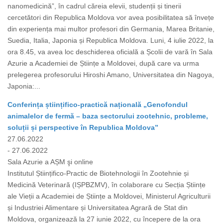
nanomedicină”, în cadrul căreia elevii, studenții și tinerii
cercetători din Republica Moldova vor avea posibilitatea să învețe
din experiența mai multor profesori din Germania, Marea Britanie,
Suedia, Italia, Japonia și Republica Moldova. Luni, 4 iulie 2022, la
ora 8.45, va avea loc deschiderea oficială a Școlii de vară în Sala
Azurie a Academiei de Științe a Moldovei, după care va urma
prelegerea profesorului Hiroshi Amano, Universitatea din Nagoya,
Japonia:...
Conferința științifico-practică națională „Genofondul
animalelor de fermă – baza sectorului zootehnic, probleme,
soluții și perspective în Republica Moldova”
27.06.2022
- 27.06.2022
Sala Azurie a AȘM şi online
Institutul Științifico-Practic de Biotehnologii în Zootehnie și
Medicină Veterinară (IȘPBZMV), în colaborare cu Secția Științe
ale Vieții a Academiei de Științe a Moldovei, Ministerul Agriculturii
și Industriei Alimentare și Universitatea Agrară de Stat din
Moldova, organizează la 27 iunie 2022, cu începere de la ora