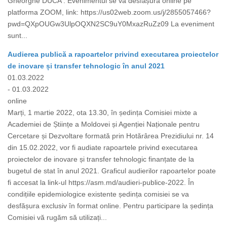
Gheorghe DUCA . Evenimentul se va desfășura online pe
platforma ZOOM, link: https://us02web.zoom.us/j/2855057466?
pwd=QXpOUGw3UlpOQXN2SC9uY0MxazRuZz09 La eveniment
sunt...
Audierea publică a rapoartelor privind executarea proiectelor
de inovare și transfer tehnologic în anul 2021
01.03.2022
- 01.03.2022
online
Marți, 1 martie 2022, ota 13.30, în ședința Comisiei mixte a
Academiei de Științe a Moldovei și Agenției Naționale pentru
Cercetare și Dezvoltare formată prin Hotărârea Prezidiului nr. 14
din 15.02.2022, vor fi audiate rapoartele privind executarea
proiectelor de inovare și transfer tehnologic finanțate de la
bugetul de stat în anul 2021. Graficul audierilor rapoartelor poate
fi accesat la link-ul https://asm.md/audieri-publice-2022. În
condițiile epidemiologice existente ședința comisiei se va
desfășura exclusiv în format online. Pentru participare la ședința
Comisiei vă rugăm să utilizați...