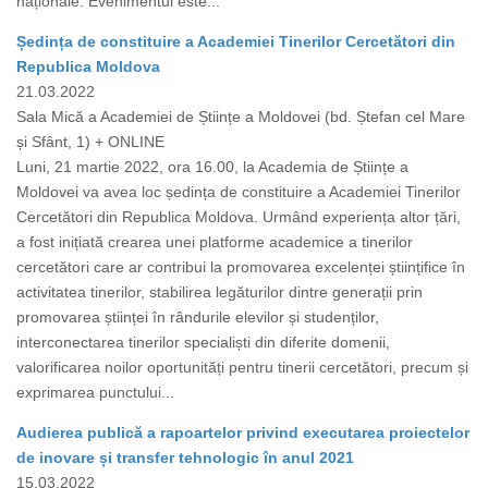
naționale. Evenimentul este...
Ședința de constituire a Academiei Tinerilor Cercetători din
Republica Moldova
21.03.2022
Sala Mică a Academiei de Științe a Moldovei (bd. Ștefan cel Mare
și Sfânt, 1) + ONLINE
Luni, 21 martie 2022, ora 16.00, la Academia de Științe a
Moldovei va avea loc ședința de constituire a Academiei Tinerilor
Cercetători din Republica Moldova. Urmând experiența altor țări,
a fost inițiată crearea unei platforme academice a tinerilor
cercetători care ar contribui la promovarea excelenței științifice în
activitatea tinerilor, stabilirea legăturilor dintre generații prin
promovarea științei în rândurile elevilor și studenților,
interconectarea tinerilor specialiști din diferite domenii,
valorificarea noilor oportunități pentru tinerii cercetători, precum și
exprimarea punctului...
Audierea publică a rapoartelor privind executarea proiectelor
de inovare și transfer tehnologic în anul 2021
15.03.2022