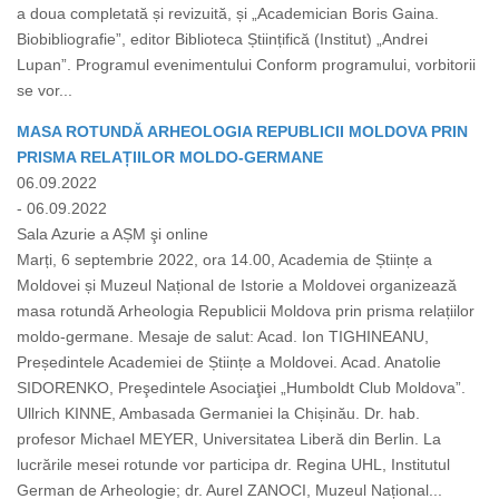
a doua completată și revizuită, și „Academician Boris Gaina.
Biobibliografie”, editor Biblioteca Științifică (Institut) „Andrei
Lupan”. Programul evenimentului Conform programului, vorbitorii
se vor...
MASA ROTUNDĂ ARHEOLOGIA REPUBLICII MOLDOVA PRIN
PRISMA RELAȚIILOR MOLDO-GERMANE
06.09.2022
- 06.09.2022
Sala Azurie a AȘM şi online
Marți, 6 septembrie 2022, ora 14.00, Academia de Științe a
Moldovei și Muzeul Național de Istorie a Moldovei organizează
masa rotundă Arheologia Republicii Moldova prin prisma relațiilor
moldo-germane. Mesaje de salut: Acad. Ion TIGHINEANU,
Președintele Academiei de Științe a Moldovei. Acad. Anatolie
SIDORENKO, Preşedintele Asociaţiei „Humboldt Club Moldova”.
Ullrich KINNE, Ambasada Germaniei la Chișinău. Dr. hab.
profesor Michael MEYER, Universitatea Liberă din Berlin. La
lucrările mesei rotunde vor participa dr. Regina UHL, Institutul
German de Arheologie; dr. Aurel ZANOCI, Muzeul Național...