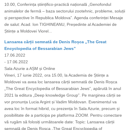
10.00, Conferința științifico-practică națională „Genofondul
animalelor de fermă – baza sectorului zootehnic, probleme, soluții
și perspective în Republica Moldova”. Agenda conferinței Mesaje
de salut: Acad. Ion TIGHINEANU, Președinte al Academiei de
Științe a Moldovei Viorel...
Lansarea cărții semnată de Denis Roșca „The Great
Encyclopedia of Bessarabian Jews”
17.06.2022
- 17.06.2022
Sala Azurie a AȘM și Online
Vineri, 17 iunie 2022, ora 15.00, la Academia de Științe a
Moldovei va avea loc lansarea cărții semnată de Denis Roșca
„The Great Encyclopedia of Bessarabian Jews”, apărută în anul
2021 la editura „Deep knowledge Group”. Pe marginea cărții se
vor pronunța Lucia Argint și Vadim Moldovan. Evenimentul va
avea loc în format hibrid, cu prezența în Sala Azurie, precum și
posibilitate de a participa pe platforma ZOOM. Pentru conectare
vă rugăm să folosiți următoarele date: Topic: Lansarea cărții
semnată de Denis Roșca „The Great Encyclopedia of