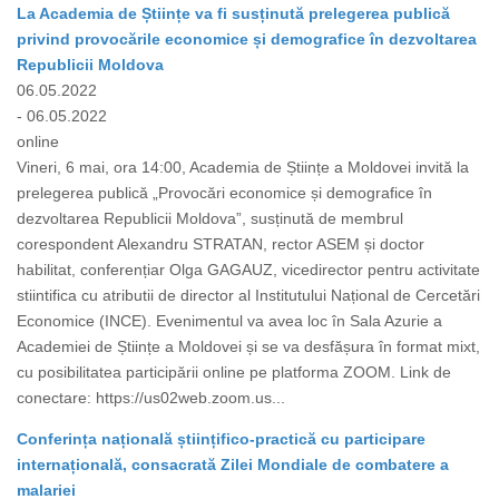
La Academia de Științe va fi susținută prelegerea publică
privind provocările economice și demografice în dezvoltarea
Republicii Moldova
06.05.2022
- 06.05.2022
online
Vineri, 6 mai, ora 14:00, Academia de Științe a Moldovei invită la
prelegerea publică „Provocări economice și demografice în
dezvoltarea Republicii Moldova”, susținută de membrul
corespondent Alexandru STRATAN, rector ASEM și doctor
habilitat, conferențiar Olga GAGAUZ, vicedirector pentru activitate
stiintifica cu atributii de director al Institutului Național de Cercetări
Economice (INCE). Evenimentul va avea loc în Sala Azurie a
Academiei de Științe a Moldovei și se va desfășura în format mixt,
cu posibilitatea participării online pe platforma ZOOM. Link de
conectare: https://us02web.zoom.us...
Conferința națională științifico-practică cu participare
internațională, consacrată Zilei Mondiale de combatere a
malariei