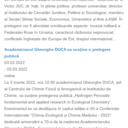
Victor JUC, dr. hab. în științe politice, profesor universitar, director
al Institutului de Cercetări Juridice, Politice și Sociologice, membru
al Secției Științe Sociale, Economice, Umanistice și Arte a AȘM. În
prelegere vor fi abordate următoarele aspecte: invazia militară a
Federației Ruse în Ucraina; caracterul războiului neprovocat;
conflictele înghețate din Europa de Est; dreptul internațional...
Academicianul Gheorghe DUCA va susține o prelegere
publică
03.03.2022
- 03.03.2022
online
La 3 martie 2022, ora 10:30 academicianul Gheorghe DUCA, șef
al Centrului de Chimie Fizică și Anorganică al Institutului de
Chimie, va susține prelegerea publică „Hydrogen Peroxide:
fundamental and applied research in Ecological Chemistry”.
Evenimentul se va desfășura în cadrul ediției a VII-a Conferinței
Internaționale ”Chimia Ecologică și Chimia Mediului - 2022”
dedicată aniversării a 70-a de la nașterea Academicianului