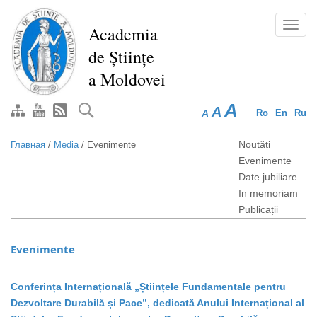
Перейти
к
Toggl
Academia
основному
navig
de Științe
содержанию
a Moldovei
A
A
A
Ro
En
Ru
Noutăți
Главная
/
Media
/
Evenimente
Evenimente
Date jubiliare
In memoriam
Publicații
Evenimente
Conferința Internațională „Științele Fundamentale pentru
Dezvoltare Durabilă și Pace”, dedicată Anului Internațional al