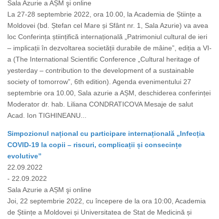
Sala Azurie a AȘM şi online
La 27-28 septembrie 2022, ora 10.00, la Academia de Științe a
Moldovei (bd. Ștefan cel Mare și Sfânt nr. 1, Sala Azurie) va avea
loc Conferința științifică internațională „Patrimoniul cultural de ieri
– implicații în dezvoltarea societății durabile de mâine”, ediția a VI-
a (The International Scientific Conference „Cultural heritage of
yesterday – contribution to the development of a sustainable
society of tomorrow”, 6th edition). Agenda evenimentului 27
septembrie ora 10.00, Sala azurie a AȘM, deschiderea conferinței
Moderator dr. hab. Liliana CONDRATICOVA Mesaje de salut
Acad. Ion TIGHINEANU...
Simpozionul național cu participare internațională „Infecția
COVID-19 la copii – riscuri, complicații și consecințe
evolutive”
22.09.2022
- 22.09.2022
Sala Azurie a AȘM şi online
Joi, 22 septembrie 2022, cu începere de la ora 10:00, Academia
de Științe a Moldovei și Universitatea de Stat de Medicină și