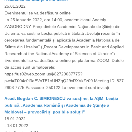
25.01.2022
Evenimentul se va desfășura online
La 25 ianuarie 2022, ora 14:00, academicianul Anatoly
ZAGORODNY, Președintele Academiei Naționale de Științe din
Ucraina, va susține Lecția publică întitulată „Evoluții recente în
cercetarea fundamentală și aplicată la Academia Națională de
Științe din Ucraina” („Recent Developments in Basic and Applied
Research at the National Academy of Sciences of Ukraine”).
Evenimentul se va desfășura online pe platforma ZOOM. Datele
de acces sunt următoarele:
https://us02web.zoom.us/j/82729037775?
pwd=T004c0I3aEVnTE1oUHZqQ29xRXVkZz09 Meeting ID: 827
2903 7775 Passcode: 250122 La eveniment sunt invitați...
Acad. Bogdan C. SIMIONESCU va susține, la AȘM, Lecția
publică „Academia Română și Academia de Științe a
Moldovei – provocări și posibile soluții”
18.01.2022
- 18.01.2022