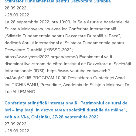
Științelor Fundamentale pentru Dezvoltare Durabilă
28.09.2022
- 28.09.2022
La 28 septembrie 2022, ora 10:00, în Sala Azurie a Academiei de
Științe a Moldoveiva, va avea loc Conferința Internațională
„Științele Fundamentale pentru Dezvoltare Durabilă și Pace”,
dedicată Anului Internațional al Științelor Fundamentale pentru
Dezvoltare Durabilă (IYBSSD-2022;
https://www.iybssd2022.org/en/home/) Evenimentul va fi
diseminat live-stream de către Institutul de Dezvoltare al Societății
Informaționale (IDSI): https://www.youtube.com/watch?
v=JAagfz2tJi8 PROGRAM 10:00 Deschiderea Conferinței Acad.
Ion TIGHINEANU, Președinte, Academia de Științe a Moldovei Dr.
Luc ALLEMAND...
Conferința științifică internațională „Patrimoniul cultural de
ieri – implicații în dezvoltarea societății durabile de mâine”,
ediția a VI-a, Chișinău, 27-28 septembrie 2022
27.09.2022
- 28.09.2022