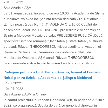
- 31.08.2022
Sala Azurie a AȘM
La 31 august 2022, începând cu ora 10:00, la Academia de Științe
a Moldovei va avea loc Ședința festivă dedicată Zilei Naționale
„Limba noastră cea Română”. AGENDA Ora 10:00 Cuvânt de
deschidere: acad. Ion TIGHINEANU, președintele Academiei de
Științe a Moldovei Mesaje de salut PRELEGERE PUBLICĂ „Două
specificități istorice românești: latinitatea și statalitatea”, susținută
de acad. Răzvan THEODORESCU, vicepreședinte al Academiei
Române Partea a II-a Ceremonia de conferire a titlului de
Membru de Onoare al AȘM acad. Răzvan THEODORESCU,
vicepreședinte al Academiei Române Laudatio - m. c. Victor...
Prelegere publică a Prof. Hiroshi Amano, laureat al Premiului
Nobel pentru fizică, la Academia de Științe a Moldovei
04.07.2022
- 04.07.2022
Sala Azurie a AȘM și Online
În cadrul proiectului european NanoMedTwin, în perioada 3-6 iulie
2022, se organizează Școala de vară cu genericul „Inovații în