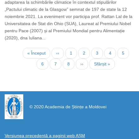
adaptarea la schimbările climatice în contextul stipulărilor
„Pactului climatic de la Glasgow” semnat de 197 de state la 12
noiembrie 2021. La eveniment vor participa prof. Rattan Lal de la
Universitatea de Stat din Ohio (SUA), Laureat al Premiului Nobel
pentru Pace (2007) și al Premiului Mondial pentru Alimentație
(2020), dna Iuliana...
Нумерация
Первая
« Început
←
‹‹
Страница
1
Страница
2
Страница
3
Страница
4
Текуща
5
страниц
страница
страниц
Страница
6
Страница
7
Страница
8
Следующая
››
Последняя
Sfârșit »
страница
страница
https://propletenie.ru/
© 2020 Academia de Științe a Moldovei
Versiunea precedentă a paginii web AȘM