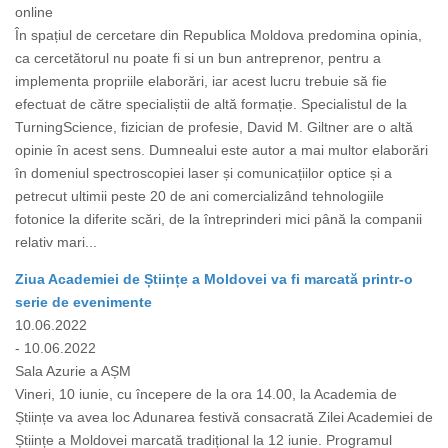
online
În spațiul de cercetare din Republica Moldova predomina opinia,
ca cercetătorul nu poate fi si un bun antreprenor, pentru a
implementa propriile elaborări, iar acest lucru trebuie să fie
efectuat de către specialiștii de altă formație. Specialistul de la
TurningScience, fizician de profesie, David M. Giltner are o altă
opinie în acest sens. Dumnealui este autor a mai multor elaborări
în domeniul spectroscopiei laser și comunicațiilor optice și a
petrecut ultimii peste 20 de ani comercializând tehnologiile
fotonice la diferite scări, de la întreprinderi mici până la companii
relativ mari...
Ziua Academiei de Științe a Moldovei va fi marcată printr-o
serie de evenimente
10.06.2022
- 10.06.2022
Sala Azurie a AȘM
Vineri, 10 iunie, cu începere de la ora 14.00, la Academia de
Științe va avea loc Adunarea festivă consacrată Zilei Academiei de
Științe a Moldovei marcată tradițional la 12 iunie. Programul