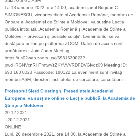
Sala Azurie a AȘM
La 18 ianuarie 2022, ora 14:00, academicianul Bogdan C.
SIMIONESCU, vicepreședinte al Academiei Române, membru de
Onoare al Academiei de Științe a Moldovei, va susține Lecția
publică intitulată „Academia Română și Academia de Științe a
Moldovei – provocări și posibile soluții”. Evenimentul se va
desfășura online pe platforma ZOOM. Datele de acces sunt
următoarele: Join Zoom Meeting
https://us02web.zoom.us/j/6931630023?
pwd=RGNVcnRHTmtwVzZKYVVVRDFDVGlvdz09 Meeting ID:
693 163 0023 Passcode: 180122 La eveniment sunt invitați
membrii AȘM, directorii institutelor de cercetare, cercetătorii...
Profesorul Sierd Cloetingh, Președintele Academiei
Europene, va susține online o Lecție publică, la Academia de
Științe a Moldovei
20.12.2021
- 20.12.2021
ONLINE
Luni, 20 decembrie 2021, ora 14:00, la Academia de Științe a