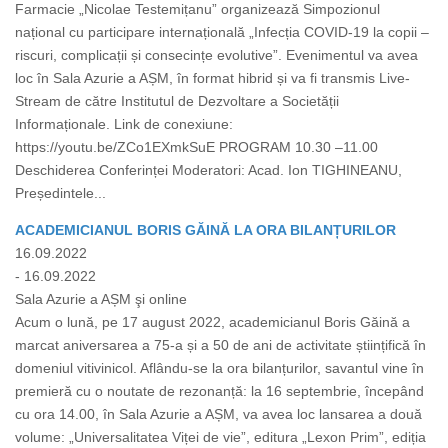
Farmacie „Nicolae Testemițanu” organizează Simpozionul
național cu participare internațională „Infecția COVID-19 la copii –
riscuri, complicații și consecințe evolutive”. Evenimentul va avea
loc în Sala Azurie a AȘM, în format hibrid și va fi transmis Live-
Stream de către Institutul de Dezvoltare a Societății
Informaționale. Link de conexiune:
https://youtu.be/ZCo1EXmkSuE PROGRAM 10.30 –11.00
Deschiderea Conferinței Moderatori: Acad. Ion TIGHINEANU,
Președintele...
ACADEMICIANUL BORIS GĂINĂ LA ORA BILANȚURILOR
16.09.2022
- 16.09.2022
Sala Azurie a AȘM şi online
Acum o lună, pe 17 august 2022, academicianul Boris Găină a
marcat aniversarea a 75-a și a 50 de ani de activitate științifică în
domeniul vitivinicol. Aflându-se la ora bilanțurilor, savantul vine în
premieră cu o noutate de rezonanță: la 16 septembrie, începând
cu ora 14.00, în Sala Azurie a AȘM, va avea loc lansarea a două
volume: „Universalitatea Viței de vie”, editura „Lexon Prim”, ediția