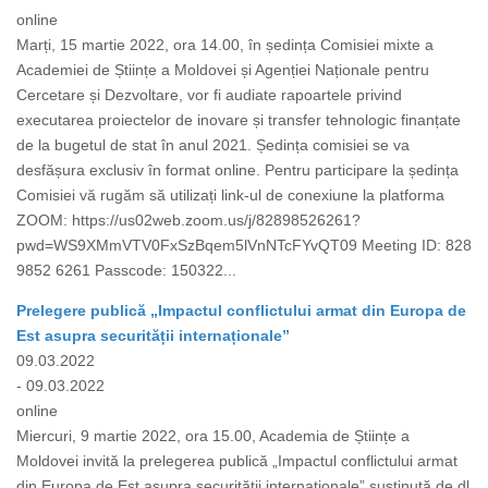
online
Marți, 15 martie 2022, ora 14.00, în ședința Comisiei mixte a
Academiei de Științe a Moldovei și Agenției Naționale pentru
Cercetare și Dezvoltare, vor fi audiate rapoartele privind
executarea proiectelor de inovare și transfer tehnologic finanțate
de la bugetul de stat în anul 2021. Ședința comisiei se va
desfășura exclusiv în format online. Pentru participare la ședința
Comisiei vă rugăm să utilizați link-ul de conexiune la platforma
ZOOM: https://us02web.zoom.us/j/82898526261?
pwd=WS9XMmVTV0FxSzBqem5lVnNTcFYvQT09 Meeting ID: 828
9852 6261 Passcode: 150322...
Prelegere publică „Impactul conflictului armat din Europa de
Est asupra securității internaționale”
09.03.2022
- 09.03.2022
online
Miercuri, 9 martie 2022, ora 15.00, Academia de Științe a
Moldovei invită la prelegerea publică „Impactul conflictului armat
din Europa de Est asupra securității internaționale” susținută de dl