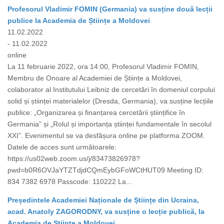
Profesorul Vladimir FOMIN (Germania) va susține două lecții
publice la Academia de Științe a Moldovei
11.02.2022
- 11.02.2022
online
La 11 februarie 2022, ora 14:00, Profesorul Vladimir FOMIN,
Membru de Onoare al Academiei de Științe a Moldovei,
colaborator al Institutului Leibniz de cercetări în domeniul corpului
solid și științei materialelor (Dresda, Germania), va susține lecțiile
publice: „Organizarea și finanțarea cercetării științifice în
Germania” și „Rolul și importanța științei fundamentale în secolul
XXI”. Evenimentul se va desfășura online pe platforma ZOOM.
Datele de acces sunt următoarele:
https://us02web.zoom.us/j/83473826978?
pwd=b0R6OVJaYTZTdjdCQmEybGFoWCtHUT09 Meeting ID:
834 7382 6978 Passcode: 110222 La...
Președintele Academiei Naționale de Științe din Ucraina,
acad. Anatoly ZAGORODNY, va susține o lecție publică, la
Academia de Științe a Moldovei