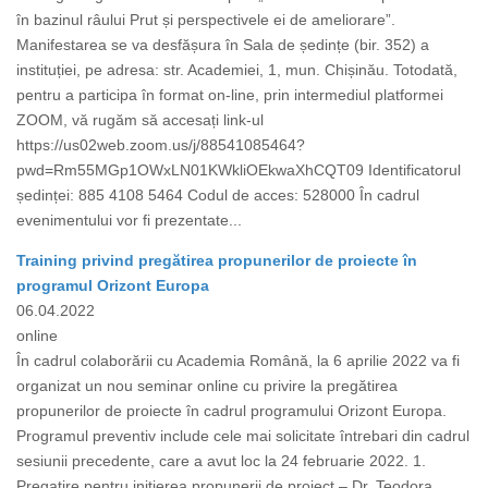
în bazinul râului Prut și perspectivele ei de ameliorare”.
Manifestarea se va desfășura în Sala de ședințe (bir. 352) a
instituției, pe adresa: str. Academiei, 1, mun. Chișinău. Totodată,
pentru a participa în format on-line, prin intermediul platformei
ZOOM, vă rugăm să accesați link-ul
https://us02web.zoom.us/j/88541085464?
pwd=Rm55MGp1OWxLN01KWkliOEkwaXhCQT09 Identificatorul
ședinței: 885 4108 5464 Codul de acces: 528000 În cadrul
evenimentului vor fi prezentate...
Training privind pregătirea propunerilor de proiecte în
programul Orizont Europa
06.04.2022
online
În cadrul colaborării cu Academia Română, la 6 aprilie 2022 va fi
organizat un nou seminar online cu privire la pregătirea
propunerilor de proiecte în cadrul programului Orizont Europa.
Programul preventiv include cele mai solicitate întrebari din cadrul
sesiunii precedente, care a avut loc la 24 februarie 2022. 1.
Pregatire pentru initierea propunerii de proiect – Dr. Teodora