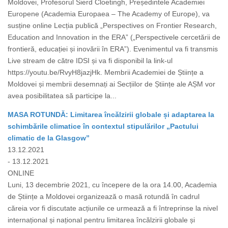
Moldovei, Profesorul Sierd Cloetingh, Președintele Academiei
Europene (Academia Europaea – The Academy of Europe), va
susține online Lecția publică „Perspectives on Frontier Research,
Education and Innovation in the ERA” („Perspectivele cercetării de
frontieră, educației și inovării în ERA”). Evenimentul va fi transmis
Live stream de către IDSI și va fi disponibil la link-ul
https://youtu.be/RvyH8jazjHk. Membrii Academiei de Științe a
Moldovei și membrii desemnați ai Secțiilor de Științe ale AȘM vor
avea posibilitatea să participe la...
MASA ROTUNDĂ: Limitarea încălzirii globale și adaptarea la
schimbările climatice în contextul stipulărilor „Pactului
climatic de la Glasgow”
13.12.2021
- 13.12.2021
ONLINE
Luni, 13 decembrie 2021, cu începere de la ora 14.00, Academia
de Științe a Moldovei organizează o masă rotundă în cadrul
căreia vor fi discutate acțiunile ce urmează a fi întreprinse la nivel
internațional și național pentru limitarea încălzirii globale și