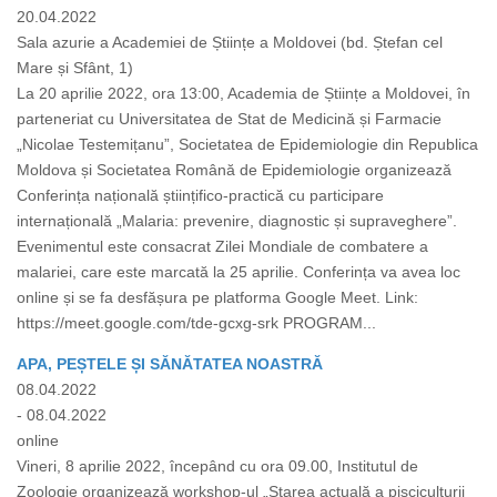
20.04.2022
Sala azurie a Academiei de Științe a Moldovei (bd. Ștefan cel
Mare și Sfânt, 1)
La 20 aprilie 2022, ora 13:00, Academia de Științe a Moldovei, în
parteneriat cu Universitatea de Stat de Medicină și Farmacie
„Nicolae Testemițanu”, Societatea de Epidemiologie din Republica
Moldova și Societatea Română de Epidemiologie organizează
Conferința națională științifico-practică cu participare
internațională „Malaria: prevenire, diagnostic și supraveghere”.
Evenimentul este consacrat Zilei Mondiale de combatere a
malariei, care este marcată la 25 aprilie. Conferința va avea loc
online și se fa desfășura pe platforma Google Meet. Link:
https://meet.google.com/tde-gcxg-srk PROGRAM...
APA, PEȘTELE ȘI SĂNĂTATEA NOASTRĂ
08.04.2022
- 08.04.2022
online
Vineri, 8 aprilie 2022, începând cu ora 09.00, Institutul de
Zoologie organizează workshop-ul „Starea actuală a pisciculturii