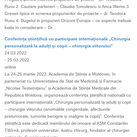
Rusu 2. Cautare parteneri – Claudia Tomulescu si Anca Ifteme 3.
Greseli tipice in scrierea propunerilor de proiecte – dr. Teodora
Rusu 4. Bugetul in propuneri Orizont Europa – ce aspecte trebuie
luate în considerare – Dr...
Conferința științifică cu participare internațională „Chirurgia
personalizată la adulți și copii – chirurgia viitorului”
24.03.2022
- 25.03.2022
online
La 24-25 martie 2022, Academia de Științe a Moldovei, în
parteneriat cu Universitatea de Stat de Medicină și Farmacie
„Nicolae Testemițanu” și Academia de Științe Medicale din
Republica Moldova, organizează conferința științifică națională cu
participare internațională „Chirurgia personalizată la adulți și copii
– chirurgia viitorului (anomaliile congenitale, afecțiunile
pretumorale, tumorile benigne și maligne la copii)”. Conferința
științifică este dedicată membrului de onoare al AȘM Constantin
Țîbîrnă, profesor universitar, ilustru chirurg, fondator al chirurgiei