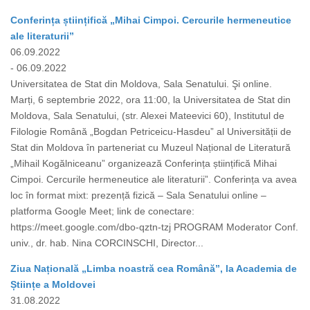
Conferința științifică „Mihai Cimpoi. Cercurile hermeneutice
ale literaturii”
06.09.2022
- 06.09.2022
Universitatea de Stat din Moldova, Sala Senatului. Şi online.
Marți, 6 septembrie 2022, ora 11:00, la Universitatea de Stat din
Moldova, Sala Senatului, (str. Alexei Mateevici 60), Institutul de
Filologie Română „Bogdan Petriceicu-Hasdeu” al Universității de
Stat din Moldova în parteneriat cu Muzeul Național de Literatură
„Mihail Kogălniceanu” organizează Conferința științifică Mihai
Cimpoi. Cercurile hermeneutice ale literaturii”. Conferința va avea
loc în format mixt: prezență fizică – Sala Senatului online –
platforma Google Meet; link de conectare:
https://meet.google.com/dbo-qztn-tzj PROGRAM Moderator Conf.
univ., dr. hab. Nina CORCINSCHI, Director...
Ziua Națională „Limba noastră cea Română”, la Academia de
Științe a Moldovei
31.08.2022