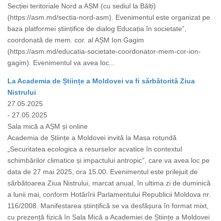
Secției teritoriale Nord a AȘM (cu sediul la Bălți)
(https://asm.md/sectia-nord-asm). Evenimentul este organizat pe
baza platformei științifice de dialog Educația în societate”,
coordonată de mem. cor. al AȘM Ion Gagim
(https://asm.md/educatia-societate-coordonator-mem-cor-ion-
gagim). Evenimentul va avea loc...
La Academia de Științe a Moldovei va fi sărbătorită Ziua
Nistrului
27.05.2025
- 27.05.2025
Sala mică a AȘM și online
Academia de Științe a Moldovei invită la Masa rotundă
„Securitatea ecologica a resurselor acvatice în contextul
schimbărilor climatice și impactului antropic”, care va avea loc pe
data de 27 mai 2025, ora 15.00. Evenimentul este prilejuit de
sărbătoarea Ziua Nistrului, marcat anual, în ultima zi de duminică
a lunii mai, conform Hotărîrii Parlamentului Republicii Moldova nr.
116/2008. Manifestarea științifică se va desfășura în format mixt,
cu prezență fizică în Sala Mică a Academiei de Științe a Moldovei