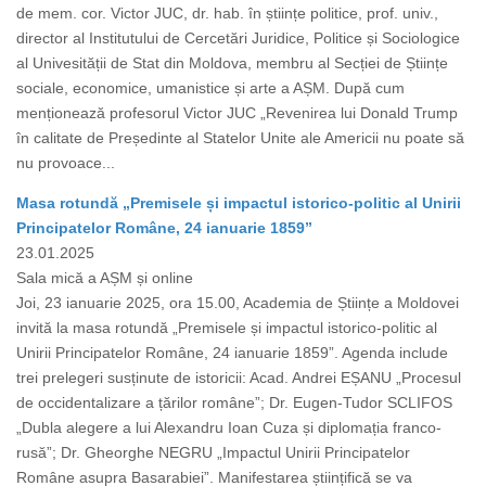
de mem. cor. Victor JUC, dr. hab. în științe politice, prof. univ.,
director al Institutului de Cercetări Juridice, Politice și Sociologice
al Univesității de Stat din Moldova, membru al Secției de Științe
sociale, economice, umanistice și arte a AȘM. După cum
menționează profesorul Victor JUC „Revenirea lui Donald Trump
în calitate de Președinte al Statelor Unite ale Americii nu poate să
nu provoace...
Masa rotundă „Premisele și impactul istorico-politic al Unirii
Principatelor Române, 24 ianuarie 1859”
23.01.2025
Sala mică a AȘM și online
Joi, 23 ianuarie 2025, ora 15.00, Academia de Științe a Moldovei
invită la masa rotundă „Premisele și impactul istorico-politic al
Unirii Principatelor Române, 24 ianuarie 1859”. Agenda include
trei prelegeri susținute de istoricii: Acad. Andrei EȘANU „Procesul
de occidentalizare a țărilor române”; Dr. Eugen-Tudor SCLIFOS
„Dubla alegere a lui Alexandru Ioan Cuza și diplomația franco-
rusă”; Dr. Gheorghe NEGRU „Impactul Unirii Principatelor
Române asupra Basarabiei”. Manifestarea științifică se va