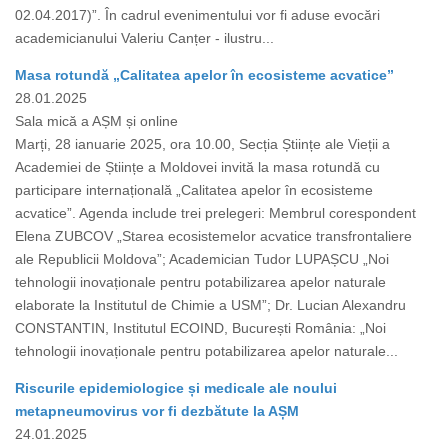
02.04.2017)”. În cadrul evenimentului vor fi aduse evocări
academicianului Valeriu Canțer - ilustru...
Masa rotundă „Calitatea apelor în ecosisteme acvatice”
28.01.2025
Sala mică a AȘM și online
Marți, 28 ianuarie 2025, ora 10.00, Secția Științe ale Vieții a
Academiei de Științe a Moldovei invită la masa rotundă cu
participare internațională „Calitatea apelor în ecosisteme
acvatice”. Agenda include trei prelegeri: Membrul corespondent
Elena ZUBCOV „Starea ecosistemelor acvatice transfrontaliere
ale Republicii Moldova”; Academician Tudor LUPAȘCU „Noi
tehnologii inovaționale pentru potabilizarea apelor naturale
elaborate la Institutul de Chimie a USM”; Dr. Lucian Alexandru
CONSTANTIN, Institutul ECOIND, București România: „Noi
tehnologii inovaționale pentru potabilizarea apelor naturale...
Riscurile epidemiologice și medicale ale noului
metapneumovirus vor fi dezbătute la AȘM
24.01.2025