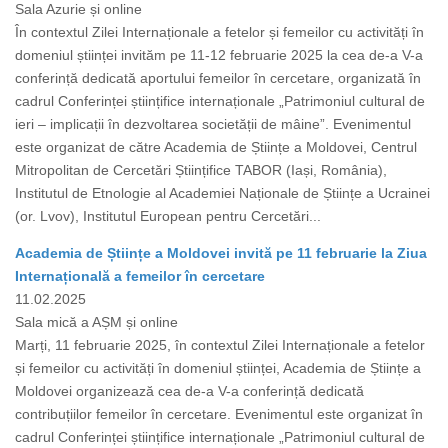
Sala Azurie și online
În contextul Zilei Internaționale a fetelor și femeilor cu activități în
domeniul științei invităm pe 11-12 februarie 2025 la cea de-a V-a
conferință dedicată aportului femeilor în cercetare, organizată în
cadrul Conferinței științifice internaționale „Patrimoniul cultural de
ieri – implicații în dezvoltarea societății de mâine”. Evenimentul
este organizat de către Academia de Științe a Moldovei, Centrul
Mitropolitan de Cercetări Științifice TABOR (Iași, România),
Institutul de Etnologie al Academiei Naționale de Științe a Ucrainei
(or. Lvov), Institutul European pentru Cercetări...
Academia de Științe a Moldovei invită pe 11 februarie la Ziua
Internațională a femeilor în cercetare
11.02.2025
Sala mică a AȘM și online
Marți, 11 februarie 2025, în contextul Zilei Internaționale a fetelor
și femeilor cu activități în domeniul științei, Academia de Științe a
Moldovei organizează cea de-a V-a conferință dedicată
contribuțiilor femeilor în cercetare. Evenimentul este organizat în
cadrul Conferinței științifice internaționale „Patrimoniul cultural de