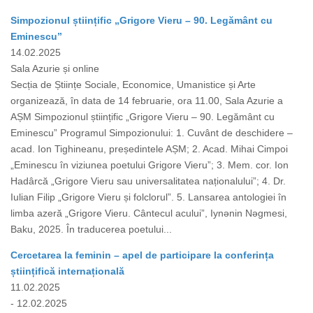
Simpozionul științific „Grigore Vieru – 90. Legământ cu
Eminescu”
14.02.2025
Sala Azurie și online
Secția de Științe Sociale, Economice, Umanistice și Arte
organizează, în data de 14 februarie, ora 11.00, Sala Azurie a
AȘM Simpozionul științific „Grigore Vieru – 90. Legământ cu
Eminescu” Programul Simpozionului: 1. Cuvânt de deschidere –
acad. Ion Tighineanu, președintele AȘM; 2. Acad. Mihai Cimpoi
„Eminescu în viziunea poetului Grigore Vieru”; 3. Mem. cor. Ion
Hadârcă „Grigore Vieru sau universalitatea naționalului”; 4. Dr.
Iulian Filip „Grigore Vieru și folclorul”. 5. Lansarea antologiei în
limba azeră „Grigore Vieru. Cântecul acului”, Iynǝnin Nǝgmesi,
Baku, 2025. În traducerea poetului...
Cercetarea la feminin – apel de participare la conferința
științifică internațională
11.02.2025
- 12.02.2025