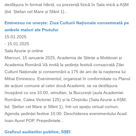
desfășura în format hibrid, cu prezență fizică în Sala mică a AȘM
(bd. Ștefan cel Mare și Sfânt 1)...
Eminescu ne unește: Ziua Culturii Naționale consemnată pe
ambele maluri ale Prutului
15.01.2025
- 15.01.2025
Sala Azurie și online
Miercuri, 15 ianuarie 2025, Academia de Științe a Moldovei și
Academia Română Vă invită la ședința festivă consacrată Zilei
Culturii Naționale și consemnării a 175 de ani de la nașterea lui
Mihai Eminescu. Evenimentul, organizat în conformitate cu Planul
de acțiuni comune al celor două Academii, se va desfășura
începând cu ora 10:00, simultan, la București (aula Academiei
Române, Calea Victoriei 125) și la Chișinău (Sala Azurie a AȘM,
bd. Ștefan cel Mare și Sfânt 1), într-un spațiu virtual comun.
Agenda ședinței festive 10.00: Deschiderea evenimentului Acad.
Ioan-Aurel POP, Președintele...
Graficul audierilor publice, SȘEI