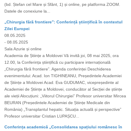
(bd. Ștefan cel Mare și Sfânt, 1) și online, pe platforma ZOOM.
Datele de conexiune la...
„Chirurgia fără frontiere”: Conferință științifică în contextul
Zilei Europei
08.05.2025
- 08.05.2025
Sala Azurie și online
Academia de Științe a Moldovei Vă invită joi, 08 mai 2025, ora
12.00, la Conferința științifică cu participare internațională
„Chirurgia fără frontiere”. Agenda conferinței Deschiderea
evenimentului: Acad. Ion TIGHINEANU, Președintele Academiei
de Științe a Moldovei Acad. Eva GUDUMAC, vicepreședinte al
Academiei de Științe a Moldovei, conducător al Secției de științe
ale vieții Alocuțiuni: „Viitorul Chirurgiei” Profesor universitar Mircea
BEURAN (Președintele Academiei de Științe Medicale din
România) „Transplantul hepatic. Situația actuală și perspective”
Profesor universitar Cristian LUPAȘCU...
Conferința academică „Consolidarea spațiului românesc în