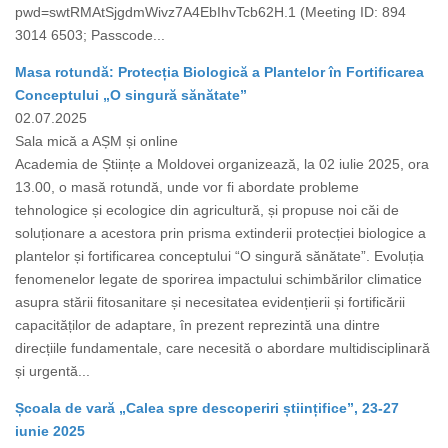
pwd=swtRMAtSjgdmWivz7A4EbIhvTcb62H.1 (Meeting ID: 894
3014 6503; Passcode...
Masa rotundă: Protecția Biologică a Plantelor în Fortificarea
Conceptului „O singură sănătate”
02.07.2025
Sala mică a AȘM și online
Academia de Științe a Moldovei organizează, la 02 iulie 2025, ora
13.00, o masă rotundă, unde vor fi abordate probleme
tehnologice și ecologice din agricultură, și propuse noi căi de
soluționare a acestora prin prisma extinderii protecției biologice a
plantelor și fortificarea conceptului “O singură sănătate”. Evoluția
fenomenelor legate de sporirea impactului schimbărilor climatice
asupra stării fitosanitare și necesitatea evidențierii și fortificării
capacităților de adaptare, în prezent reprezintă una dintre
direcțiile fundamentale, care necesită o abordare multidisciplinară
și urgentă...
Școala de vară „Calea spre descoperiri științifice”, 23-27
iunie 2025