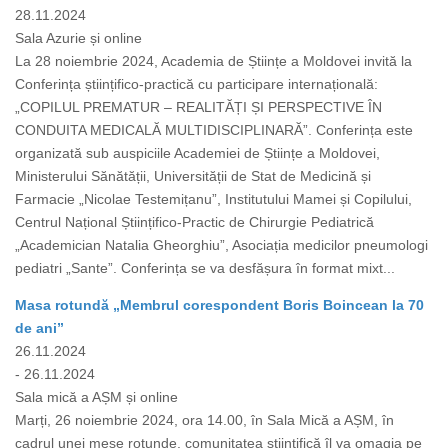
28.11.2024
Sala Azurie și online
La 28 noiembrie 2024, Academia de Științe a Moldovei invită la
Conferința științifico-practică cu participare internațională:
„COPILUL PREMATUR – REALITĂȚI ȘI PERSPECTIVE ÎN
CONDUITA MEDICALĂ MULTIDISCIPLINARĂ”. Conferința este
organizată sub auspiciile Academiei de Științe a Moldovei,
Ministerului Sănătății, Universității de Stat de Medicină și
Farmacie „Nicolae Testemițanu”, Institutului Mamei și Copilului,
Centrul Național Științifico-Practic de Chirurgie Pediatrică
„Academician Natalia Gheorghiu”, Asociația medicilor pneumologi
pediatri „Sante”. Conferința se va desfășura în format mixt...
Masa rotundă „Membrul corespondent Boris Boincean la 70
de ani”
26.11.2024
- 26.11.2024
Sala mică a AȘM și online
Marți, 26 noiembrie 2024, ora 14.00, în Sala Mică a AȘM, în
cadrul unei mese rotunde, comunitatea științifică îl va omagia pe