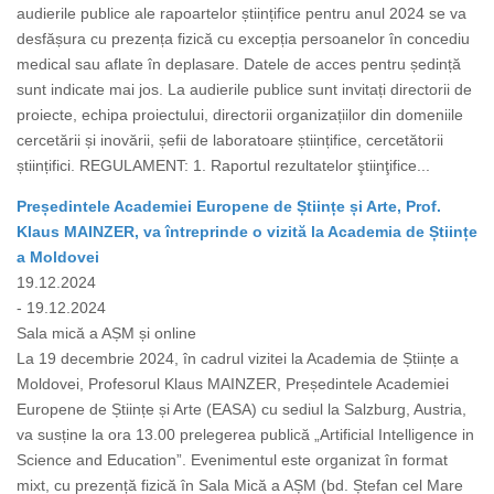
audierile publice ale rapoartelor științifice pentru anul 2024 se va
desfășura cu prezența fizică cu excepția persoanelor în concediu
medical sau aflate în deplasare. Datele de acces pentru ședință
sunt indicate mai jos. La audierile publice sunt invitați directorii de
proiecte, echipa proiectului, directorii organizațiilor din domeniile
cercetării și inovării, șefii de laboratoare științifice, cercetătorii
științifici. REGULAMENT: 1. Raportul rezultatelor ştiinţifice...
Președintele Academiei Europene de Științe și Arte, Prof.
Klaus MAINZER, va întreprinde o vizită la Academia de Științe
a Moldovei
19.12.2024
- 19.12.2024
Sala mică a AȘM și online
La 19 decembrie 2024, în cadrul vizitei la Academia de Științe a
Moldovei, Profesorul Klaus MAINZER, Președintele Academiei
Europene de Științe și Arte (EASA) cu sediul la Salzburg, Austria,
va susține la ora 13.00 prelegerea publică „Artificial Intelligence in
Science and Education”. Evenimentul este organizat în format
mixt, cu prezență fizică în Sala Mică a AȘM (bd. Ștefan cel Mare