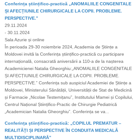
Conferința științifico-practică „ANOMALIILE CONGENITALE
ȘI AFECȚIUNILE CHIRURGICALE LA COPII. PROBLEME.
PERSPECTIVE.”
29.11.2024
- 30.11.2024
Sala Azurie și online
În perioada 29-30 noiembrie 2024, Academia de Științe a
Moldovei invită la Conferința științifico-practică cu participare
internațională, consacrată aniversării a 110-a de la nașterea
Academicienei Natalia Gheorghiu:„ANOMALIILE CONGENITALE
ȘI AFECȚIUNILE CHIRURGICALE LA COPII. PROBLEME.
PERSPECTIVE.” Conferința sub auspiciul Academiei de Științe a
Moldovei, Ministerului Sănătății, Universității de Stat de Medicină
și Farmacie „Nicolae Testemițanu”, Institutului Mamei și Copilului,
Centrul Național Științifico-Practic de Chirurgie Pediatrică
„Academician Natalia Gheorghiu”. Conferința se va...
Conferința științifico-practică: „COPILUL PREMATUR –
REALITĂȚI ȘI PERSPECTIVE ÎN CONDUITA MEDICALĂ
MULTIDISCIPLINARĂ”