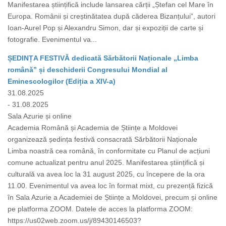
Manifestarea științifică include lansarea cărții „Ștefan cel Mare în
Europa. Românii și creștinătatea după căderea Bizanțului”, autori
Ioan-Aurel Pop și Alexandru Simon, dar și expoziții de carte și
fotografie. Evenimentul va...
ȘEDINȚA FESTIVĂ dedicată Sărbătorii Naționale „Limba
română” și deschiderii Congresului Mondial al
Eminescologilor (Ediția a XIV-a)
31.08.2025
- 31.08.2025
Sala Azurie și online
Academia Română și Academia de Științe a Moldovei
organizează ședința festivă consacrată Sărbătorii Naționale
Limba noastră cea română, în conformitate cu Planul de acțiuni
comune actualizat pentru anul 2025. Manifestarea științifică și
culturală va avea loc la 31 august 2025, cu începere de la ora
11.00. Evenimentul va avea loc în format mixt, cu prezență fizică
în Sala Azurie a Academiei de Științe a Moldovei, precum și online
pe platforma ZOOM. Datele de acces la platforma ZOOM:
https://us02web.zoom.us/j/89430146503?