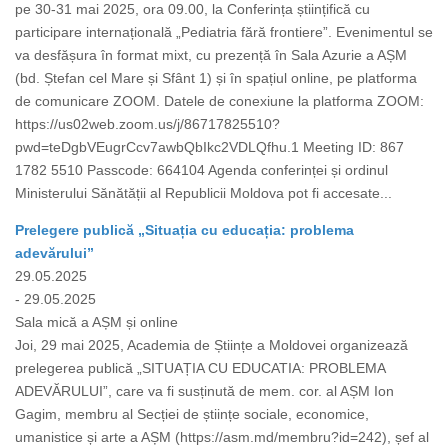
pe 30-31 mai 2025, ora 09.00, la Conferința științifică cu
participare internațională „Pediatria fără frontiere”. Evenimentul se
va desfășura în format mixt, cu prezență în Sala Azurie a AȘM
(bd. Ștefan cel Mare și Sfânt 1) și în spațiul online, pe platforma
de comunicare ZOOM. Datele de conexiune la platforma ZOOM:
https://us02web.zoom.us/j/86717825510?
pwd=teDgbVEugrCcv7awbQbIkc2VDLQfhu.1 Meeting ID: 867
1782 5510 Passcode: 664104 Agenda conferinței și ordinul
Ministerului Sănătății al Republicii Moldova pot fi accesate...
Prelegere publică „Situația cu educația: problema
adevărului”
29.05.2025
- 29.05.2025
Sala mică a AȘM și online
Joi, 29 mai 2025, Academia de Științe a Moldovei organizează
prelegerea publică „SITUAȚIA CU EDUCATIA: PROBLEMA
ADEVĂRULUI”, care va fi susținută de mem. cor. al AȘM Ion
Gagim, membru al Secției de științe sociale, economice,
umanistice și arte a AȘM (https://asm.md/membru?id=242), șef al