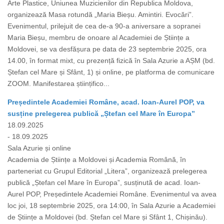
Arte Plastice, Uniunea Muzicienilor din Republica Moldova,
organizează Masa rotundă „Maria Bieșu. Amintiri. Evocări”.
Evenimentul, prilejuit de cea de-a 90-a aniversare a sopranei
Maria Bieșu, membru de onoare al Academiei de Științe a
Moldovei, se va desfășura pe data de 23 septembrie 2025, ora
14.00, în format mixt, cu prezență fizică în Sala Azurie a AȘM (bd.
Ștefan cel Mare și Sfânt, 1) și online, pe platforma de comunicare
ZOOM. Manifestarea științifico...
Președintele Academiei Române, acad. Ioan-Aurel POP, va
susține prelegerea publică „Ștefan cel Mare în Europa”
18.09.2025
- 18.09.2025
Sala Azurie și online
Academia de Științe a Moldovei și Academia Română, în
parteneriat cu Grupul Editorial „Litera”, organizează prelegerea
publică „Ștefan cel Mare în Europa”, susținută de acad. Ioan-
Aurel POP, Președintele Academiei Române. Evenimentul va avea
loc joi, 18 septembrie 2025, ora 14:00, în Sala Azurie a Academiei
de Științe a Moldovei (bd. Ștefan cel Mare și Sfânt 1, Chișinău).