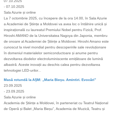
07.10.2025
- 07.10.2025
Sala Azurie și online
La 7 octombrie 2025, cu începere de la ora 14.00, în Sala Azurie
a Academiei de Științe a Moldovei va avea loc o întâlnire unică și
inspirațională cu laureatul Premiului Nobel pentru Fizică, Prof.
Hiroshi AMANO de la Universitatea Nagoya din Japonia, membru
de onoare al Academiei de Științe a Moldovei. Hiroshi Amano este
cunoscut la nivel mondial pentru descoperirile sale revoluționare
în domeniul materialelor semiconductoare și anume pentru
dezvoltarea diodelor electroluminiscente emițătoare de lumină
albastră. Aceste inovații au deschis calea pentru dezvoltarea
tehnologiei LED-urilor...
Masă rotundă la AȘM: „Maria Bieșu. Amintiri. Evocări”
23.09.2025
- 23.09.2025
Sala Azurie și online
Academia de Științe a Moldovei, în parteneriat cu Teatrul Național
de Operă și Balet „Maria Bieșu”, Academia de Muzică, Teatru și