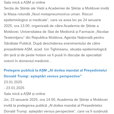
Sala mică a AȘM și online
Secția de Științe ale Vieții a Academiei de Științe a Moldovei invită
la Masa rotundă „Noul metapneumovirus uman. Riscuri
epidemiologice și medicale”, care va avea loc pe 24 ianuarie
2025, ora 13.00, organizată de către Academia de Științe a
Moldovei, Universitatea de Stat de Medicină și Farmacie „Nicolae
Testemiţanu” din Republica Moldova, Agenția Națională pentru
Sănătate Publică. După deschiderea evenimentului de către
președintele AȘM, acad. Ion Tighineanu, situația epidemiologică
din țară și de peste hotare va fi pusă în discuție de specialiști
notorii în domeniul medicinii...
Prelegere publică la AȘM „Al doilea mandat al Președintelui
Donald Trump: așteptări versus perspective”
23.01.2025
- 23.01.2025
Sala mică a AȘM și online
Joi, 23 ianuarie 2025, ora 14.00, Academia de Științe a Moldovei
invită la prelegerea publică „Al doilea mandat al Președintelui
Donald Trump: așteptări versus perspective”, care va fi susținută