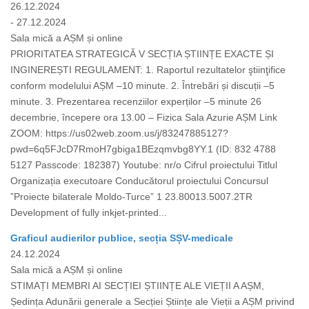
26.12.2024
- 27.12.2024
Sala mică a AȘM și online
PRIORITATEA STRATEGICĂ V SECȚIA ȘTIINȚE EXACTE ȘI
INGINEREȘTI REGULAMENT: 1. Raportul rezultatelor ştiinţifice
conform modelului AȘM –10 minute. 2. Întrebări și discuții –5
minute. 3. Prezentarea recenziilor experților –5 minute 26
decembrie, începere ora 13.00 – Fizica Sala Azurie AȘM Link
ZOOM: https://us02web.zoom.us/j/83247885127?
pwd=6q5FJcD7RmoH7gbiga1BEzqmvbg8YY.1 (ID: 832 4788
5127 Passcode: 182387) Youtube: nr/o Cifrul proiectului Titlul
Organizația executoare Conducătorul proiectului Concursul
”Proiecte bilaterale Moldo-Turce” 1 23.80013.5007.2TR
Development of fully inkjet-printed...
Graficul audierilor publice, secția SȘV-medicale
24.12.2024
Sala mică a AȘM și online
STIMAȚI MEMBRI AI SECȚIEI ȘTIINȚE ALE VIEȚII A AȘM,
Ședința Adunării generale a Secției Științe ale Vieții a AȘM privind