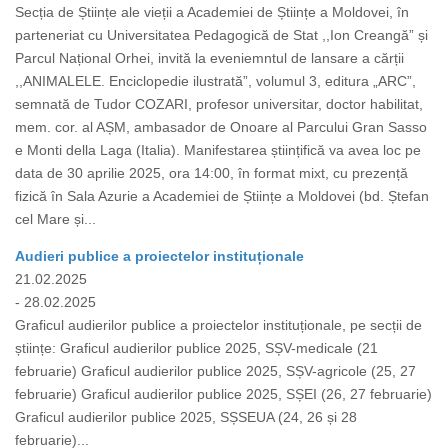
Secția de Științe ale vieții a Academiei de Științe a Moldovei, în
parteneriat cu Universitatea Pedagogică de Stat ,,Ion Creangă” și
Parcul Național Orhei, invită la eveniemntul de lansare a cărții
,,ANIMALELE. Enciclopedie ilustrată”, volumul 3, editura „ARC”,
semnată de Tudor COZARI, profesor universitar, doctor habilitat,
mem. cor. al AȘM, ambasador de Onoare al Parcului Gran Sasso
e Monti della Laga (Italia). Manifestarea științifică va avea loc pe
data de 30 aprilie 2025, ora 14:00, în format mixt, cu prezență
fizică în Sala Azurie a Academiei de Științe a Moldovei (bd. Ștefan
cel Mare și...
Audieri publice a proiectelor instituționale
21.02.2025
- 28.02.2025
Graficul audierilor publice a proiectelor instituționale, pe secții de
științe: Graficul audierilor publice 2025, SȘV-medicale (21
februarie) Graficul audierilor publice 2025, SȘV-agricole (25, 27
februarie) Graficul audierilor publice 2025, SȘEI (26, 27 februarie)
Graficul audierilor publice 2025, SȘSEUA (24, 26 și 28
februarie)...