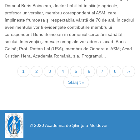
Domnul Boris Boincean, doctor habilitat în științe agricole,
profesor universitar, membru corespondent al AȘM, care
împlinește frumoasa şi respectabila vârstă de 70 de ani. În cadrul
evenimentului vor fi evidențiate contribuțiile membrului
corespondent Boris Boincean în domeniul cercetării sănătății
solului. Intervenții și mesaje omagiale vor adresa: acad. Boris
Gaină; Prof. Rattan Lal (USA), membru de Onoare al AȘM; Acad.
Cristian Hera, Academia Română, ș.a. Programul...
Нумерация
Текущая
1
Страница
2
Страница
3
Страница
4
Страница
5
Страница
6
Страница
7
Страница
8
След
››
страниц
страница
стран
Последняя
Sfârșit »
страница
https://propletenie.ru/
© 2020 Academia de Științe a Moldovei