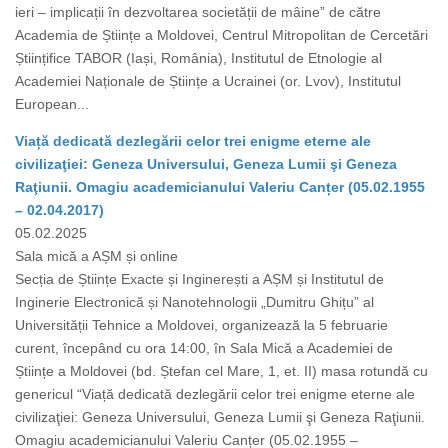
ieri – implicații în dezvoltarea societății de mâine” de către
Academia de Științe a Moldovei, Centrul Mitropolitan de Cercetări
Științifice TABOR (Iași, România), Institutul de Etnologie al
Academiei Naționale de Științe a Ucrainei (or. Lvov), Institutul
European...
Viață dedicată dezlegării celor trei enigme eterne ale
civilizaţiei: Geneza Universului, Geneza Lumii şi Geneza
Raţiunii. Omagiu academicianului Valeriu Canțer (05.02.1955
– 02.04.2017)
05.02.2025
Sala mică a AȘM și online
Secția de Științe Exacte și Inginerești a AȘM și Institutul de
Inginerie Electronică și Nanotehnologii „Dumitru Ghițu” al
Universității Tehnice a Moldovei, organizează la 5 februarie
curent, începând cu ora 14:00, în Sala Mică a Academiei de
Științe a Moldovei (bd. Ștefan cel Mare, 1, et. II) masa rotundă cu
genericul “Viață dedicată dezlegării celor trei enigme eterne ale
civilizaţiei: Geneza Universului, Geneza Lumii şi Geneza Raţiunii.
Omagiu academicianului Valeriu Canțer (05.02.1955 –