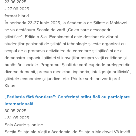
23.06.2025
- 27.06.2025
format hibrid
În perioada 23-27 iunie 2025, la Academia de Științe a Moldovei
se va desfășura Școala de vară „Calea spre descoperiri
științifice”, Ediția a 3-a. Evenimentul este destinat elevilor și
studenților pasionați de știință și tehnologie și este organizat cu
scopul de a promova activitatea de cercetare științifică și de a
demonstra impactul științei și inovațiilor asupra vieții cotidiene și
bunăstării sociale. Programul Școlii de vară cuprinde prelegeri din
diverse domenii, precum medicina, ingineria, inteligența artificială,
științele economice și juridice, etc. Printre vorbitori vor fi prof.
Klaus...
„Pediatria fără frontiere”: Conferință științifică cu participare
internațională
30.05.2025
- 31.05.2025
Sala Azurie și online
Secția Științe ale Vieții a Academiei de Științe a Moldovei Vă invită