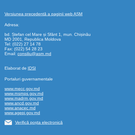
Versiunea precedentă a paginii web AȘM
Adresa:
bd. Ștefan cel Mare și Sfânt 1, mun. Chișinău
MD 2001, Republica Moldova
Tel: (022) 27 14 78
Fax: (022) 54 28 23
Email:
consiliu@asm.md
Elaborat de
IDSI
Portaluri guvernamentale
www.mecc.gov.md
www.msmps.gov.md
www.madrm.gov.md
www.ancd.gov.md
www.anacec.md
www.agepi.gov.md
Verifică poșta electronică