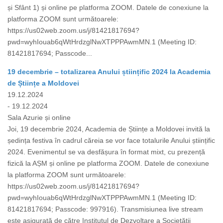
și Sfânt 1) și online pe platforma ZOOM. Datele de conexiune la
platforma ZOOM sunt următoarele:
https://us02web.zoom.us/j/81421817694?
pwd=wyhIouab6qWtHrdzglNwXTPPPAwmMN.1 (Meeting ID:
81421817694; Passcode...
19 decembrie – totalizarea Anului științific 2024 la Academia
de Științe a Moldovei
19.12.2024
- 19.12.2024
Sala Azurie și online
Joi, 19 decembrie 2024, Academia de Științe a Moldovei invită la
ședința festiva în cadrul căreia se vor face totalurile Anului științific
2024. Evenimentul se va desfășura în format mixt, cu prezență
fizică la AȘM și online pe platforma ZOOM. Datele de conexiune
la platforma ZOOM sunt următoarele:
https://us02web.zoom.us/j/81421817694?
pwd=wyhIouab6qWtHrdzglNwXTPPPAwmMN.1 (Meeting ID:
81421817694; Passcode: 997916). Transmisiunea live stream
este asigurată de către Institutul de Dezvoltare a Societății