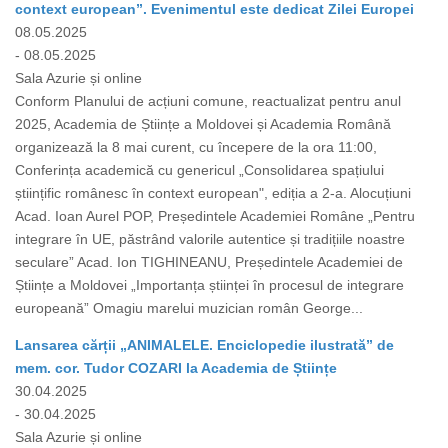
context european”. Evenimentul este dedicat Zilei Europei
08.05.2025
- 08.05.2025
Sala Azurie și online
Conform Planului de acțiuni comune, reactualizat pentru anul
2025, Academia de Științe a Moldovei și Academia Română
organizează la 8 mai curent, cu începere de la ora 11:00,
Conferința academică cu genericul „Consolidarea spațiului
științific românesc în context european", ediția a 2-a. Alocuțiuni
Acad. Ioan Aurel POP, Președintele Academiei Române „Pentru
integrare în UE, păstrând valorile autentice și tradițiile noastre
seculare” Acad. Ion TIGHINEANU, Președintele Academiei de
Științe a Moldovei „Importanța științei în procesul de integrare
europeană” Omagiu marelui muzician român George...
Lansarea cărții „ANIMALELE. Enciclopedie ilustrată” de
mem. cor. Tudor COZARI la Academia de Științe
30.04.2025
- 30.04.2025
Sala Azurie și online