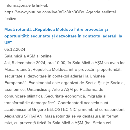
Informaționale la link-ul:
https://www.youtube.com/live/AOc3Irn3OBo. Agenda ședinței
festive...
Masă rotundă „Republica Moldova între provocări și
oportunități: securitate și dezvoltare în contextul aderării la
UE”
05.12.2024
Sala mică a AȘM și online
Joi, 5 decembrie 2024, ora 10:00, în Sala Mică a AȘM va avea loc
Masa rotundă „Republica Moldova între provocări și oportunități:
securitate și dezvoltare în contextul aderării la Uniunea
Europeană”. Evenimentul este organizat de Secția Științe Sociale,
Economice, Umanistice și Arte a AȘM pe Platforma de
comunicare științifică „Securitate economică, migrația și
transformările demografice”. Coordonatorii acesteia sunt
academicianul Grigore BELOSTECINIC și membrul corespondent
Alexandru STRATAN. Masa rotundă se va desfășura în format
mixt, cu prezență fizică în Sala Mică a AȘM (bd. Stefan cel...