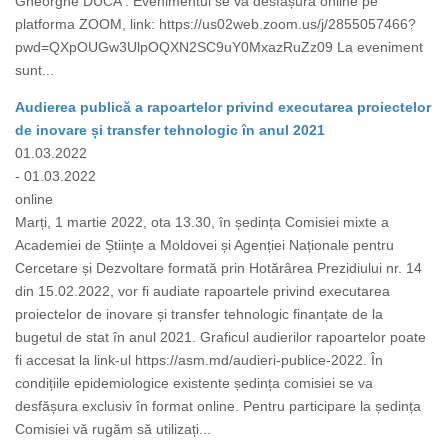
Gheorghe DUCA . Evenimentul se va desfășura online pe
platforma ZOOM, link: https://us02web.zoom.us/j/2855057466?
pwd=QXpOUGw3UlpOQXN2SC9uY0MxazRuZz09 La eveniment
sunt...
Audierea publică a rapoartelor privind executarea proiectelor
de inovare și transfer tehnologic în anul 2021
01.03.2022
- 01.03.2022
online
Marți, 1 martie 2022, ota 13.30, în ședința Comisiei mixte a
Academiei de Științe a Moldovei și Agenției Naționale pentru
Cercetare și Dezvoltare formată prin Hotărârea Prezidiului nr. 14
din 15.02.2022, vor fi audiate rapoartele privind executarea
proiectelor de inovare și transfer tehnologic finanțate de la
bugetul de stat în anul 2021. Graficul audierilor rapoartelor poate
fi accesat la link-ul https://asm.md/audieri-publice-2022. În
condițiile epidemiologice existente ședința comisiei se va
desfășura exclusiv în format online. Pentru participare la ședința
Comisiei vă rugăm să utilizați...