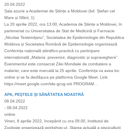
20.04.2022
Sala azurie a Academiei de Științe a Moldovei (bd. Ștefan cel
Mare și Sfânt, 1)
La 20 aprilie 2022, ora 13:00, Academia de Științe a Moldovei, în
parteneriat cu Universitatea de Stat de Medicină și Farmacie
„Nicolae Testemițanu”, Societatea de Epidemiologie din Republica
Moldova și Societatea Română de Epidemiologie organizează
Conferința națională științifico-practică cu participare
internațională „Malaria: prevenire, diagnostic și supraveghere”.
Evenimentul este consacrat Zilei Mondiale de combatere a
malariei, care este marcată la 25 aprilie. Conferința va avea loc
online și se fa desfășura pe platforma Google Meet. Link:
https://meet.google.com/tde-gcxg-srk PROGRAM...
APA, PEȘTELE ȘI SĂNĂTATEA NOASTRĂ
08.04.2022
- 08.04.2022
online
Vineri, 8 aprilie 2022, începând cu ora 09.00, Institutul de
Zoologie organizează workshop-ul „Starea actuală a pisciculturii