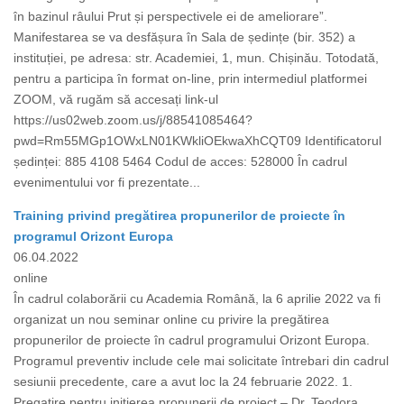
în bazinul râului Prut și perspectivele ei de ameliorare”.
Manifestarea se va desfășura în Sala de ședințe (bir. 352) a
instituției, pe adresa: str. Academiei, 1, mun. Chișinău. Totodată,
pentru a participa în format on-line, prin intermediul platformei
ZOOM, vă rugăm să accesați link-ul
https://us02web.zoom.us/j/88541085464?
pwd=Rm55MGp1OWxLN01KWkliOEkwaXhCQT09 Identificatorul
ședinței: 885 4108 5464 Codul de acces: 528000 În cadrul
evenimentului vor fi prezentate...
Training privind pregătirea propunerilor de proiecte în
programul Orizont Europa
06.04.2022
online
În cadrul colaborării cu Academia Română, la 6 aprilie 2022 va fi
organizat un nou seminar online cu privire la pregătirea
propunerilor de proiecte în cadrul programului Orizont Europa.
Programul preventiv include cele mai solicitate întrebari din cadrul
sesiunii precedente, care a avut loc la 24 februarie 2022. 1.
Pregatire pentru initierea propunerii de proiect – Dr. Teodora