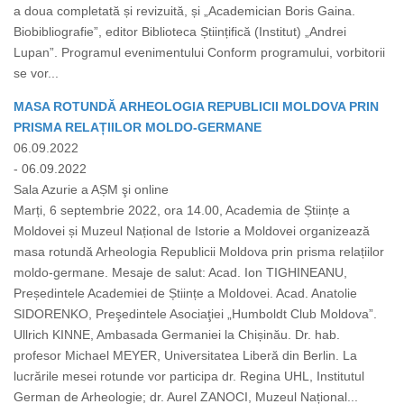
a doua completată și revizuită, și „Academician Boris Gaina.
Biobibliografie”, editor Biblioteca Științifică (Institut) „Andrei
Lupan”. Programul evenimentului Conform programului, vorbitorii
se vor...
MASA ROTUNDĂ ARHEOLOGIA REPUBLICII MOLDOVA PRIN
PRISMA RELAȚIILOR MOLDO-GERMANE
06.09.2022
- 06.09.2022
Sala Azurie a AȘM şi online
Marți, 6 septembrie 2022, ora 14.00, Academia de Științe a
Moldovei și Muzeul Național de Istorie a Moldovei organizează
masa rotundă Arheologia Republicii Moldova prin prisma relațiilor
moldo-germane. Mesaje de salut: Acad. Ion TIGHINEANU,
Președintele Academiei de Științe a Moldovei. Acad. Anatolie
SIDORENKO, Preşedintele Asociaţiei „Humboldt Club Moldova”.
Ullrich KINNE, Ambasada Germaniei la Chișinău. Dr. hab.
profesor Michael MEYER, Universitatea Liberă din Berlin. La
lucrările mesei rotunde vor participa dr. Regina UHL, Institutul
German de Arheologie; dr. Aurel ZANOCI, Muzeul Național...