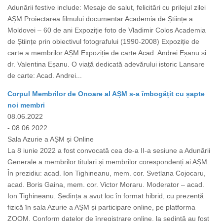
Adunării festive include: Mesaje de salut, felicitări cu prilejul zilei
AȘM Proiectarea filmului documentar Academia de Științe a
Moldovei – 60 de ani Expoziție foto de Vladimir Colos Academia
de Științe prin obiectivul fotografului (1990-2008) Expoziție de
carte a membrilor AȘM Expoziție de carte Acad. Andrei Eșanu și
dr. Valentina Eșanu. O viață dedicată adevărului istoric Lansare
de carte: Acad. Andrei...
Corpul Membrilor de Onoare al AȘM s-a îmbogățit cu șapte
noi membri
08.06.2022
- 08.06.2022
Sala Azurie a AȘM și Online
La 8 iunie 2022 a fost convocată cea de-a II-a sesiune a Adunării
Generale a membrilor titulari și membrilor corespondenți ai AȘM.
În prezidiu: acad. Ion Tighineanu, mem. cor. Svetlana Cojocaru,
acad. Boris Gaina, mem. cor. Victor Moraru. Moderator – acad.
Ion Tighineanu. Ședința a avut loc în format hibrid, cu prezență
fizică în sala Azurie a AȘM și participare online, pe platforma
ZOOM. Conform datelor de înregistrare online, la ședință au fost