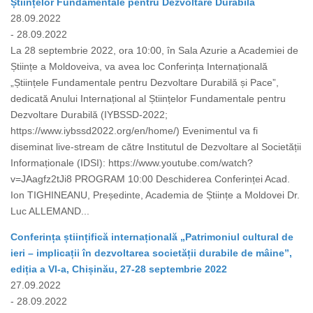
Științelor Fundamentale pentru Dezvoltare Durabilă
28.09.2022
- 28.09.2022
La 28 septembrie 2022, ora 10:00, în Sala Azurie a Academiei de
Științe a Moldoveiva, va avea loc Conferința Internațională
„Științele Fundamentale pentru Dezvoltare Durabilă și Pace”,
dedicată Anului Internațional al Științelor Fundamentale pentru
Dezvoltare Durabilă (IYBSSD-2022;
https://www.iybssd2022.org/en/home/) Evenimentul va fi
diseminat live-stream de către Institutul de Dezvoltare al Societății
Informaționale (IDSI): https://www.youtube.com/watch?
v=JAagfz2tJi8 PROGRAM 10:00 Deschiderea Conferinței Acad.
Ion TIGHINEANU, Președinte, Academia de Științe a Moldovei Dr.
Luc ALLEMAND...
Conferința științifică internațională „Patrimoniul cultural de
ieri – implicații în dezvoltarea societății durabile de mâine”,
ediția a VI-a, Chișinău, 27-28 septembrie 2022
27.09.2022
- 28.09.2022