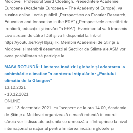
Moldovei, Profesorul Sierd Cloetingh, Președintele Academiei
Europene (Academia Europaea – The Academy of Europe), va
susține online Lecția publică „Perspectives on Frontier Research,
Education and Innovation in the ERA” („Perspectivele cercetării de
frontieră, educației și inovării în ERA”). Evenimentul va fi transmis
Live stream de către IDSI și va fi disponibil la link-ul
https://youtu.be/RvyH8jazjHk. Membrii Academiei de Științe a
Moldovei și membrii desemnați ai Secțiilor de Științe ale AȘM vor
avea posibilitatea să participe la...
MASA ROTUNDĂ: Limitarea încălzirii globale și adaptarea la
schimbările climatice în contextul stipulărilor „Pactului
climatic de la Glasgow”
13.12.2021
- 13.12.2021
ONLINE
Luni, 13 decembrie 2021, cu începere de la ora 14.00, Academia
de Științe a Moldovei organizează o masă rotundă în cadrul
căreia vor fi discutate acțiunile ce urmează a fi întreprinse la nivel
internațional și național pentru limitarea încălzirii globale și