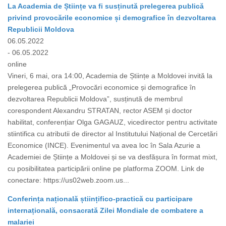
La Academia de Științe va fi susținută prelegerea publică
privind provocările economice și demografice în dezvoltarea
Republicii Moldova
06.05.2022
- 06.05.2022
online
Vineri, 6 mai, ora 14:00, Academia de Științe a Moldovei invită la
prelegerea publică „Provocări economice și demografice în
dezvoltarea Republicii Moldova”, susținută de membrul
corespondent Alexandru STRATAN, rector ASEM și doctor
habilitat, conferențiar Olga GAGAUZ, vicedirector pentru activitate
stiintifica cu atributii de director al Institutului Național de Cercetări
Economice (INCE). Evenimentul va avea loc în Sala Azurie a
Academiei de Științe a Moldovei și se va desfășura în format mixt,
cu posibilitatea participării online pe platforma ZOOM. Link de
conectare: https://us02web.zoom.us...
Conferința națională științifico-practică cu participare
internațională, consacrată Zilei Mondiale de combatere a
malariei