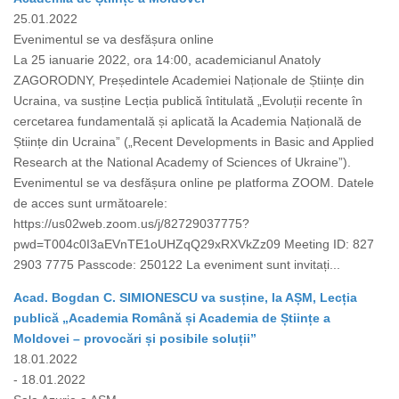
25.01.2022
Evenimentul se va desfășura online
La 25 ianuarie 2022, ora 14:00, academicianul Anatoly
ZAGORODNY, Președintele Academiei Naționale de Științe din
Ucraina, va susține Lecția publică întitulată „Evoluții recente în
cercetarea fundamentală și aplicată la Academia Națională de
Științe din Ucraina” („Recent Developments in Basic and Applied
Research at the National Academy of Sciences of Ukraine”).
Evenimentul se va desfășura online pe platforma ZOOM. Datele
de acces sunt următoarele:
https://us02web.zoom.us/j/82729037775?
pwd=T004c0I3aEVnTE1oUHZqQ29xRXVkZz09 Meeting ID: 827
2903 7775 Passcode: 250122 La eveniment sunt invitați...
Acad. Bogdan C. SIMIONESCU va susține, la AȘM, Lecția
publică „Academia Română și Academia de Științe a
Moldovei – provocări și posibile soluții”
18.01.2022
- 18.01.2022