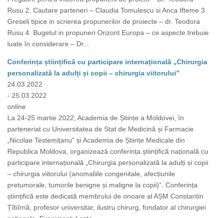
Rusu 2. Cautare parteneri – Claudia Tomulescu si Anca Ifteme 3.
Greseli tipice in scrierea propunerilor de proiecte – dr. Teodora
Rusu 4. Bugetul in propuneri Orizont Europa – ce aspecte trebuie
luate în considerare – Dr...
Conferința științifică cu participare internațională „Chirurgia
personalizată la adulți și copii – chirurgia viitorului”
24.03.2022
- 25.03.2022
online
La 24-25 martie 2022, Academia de Științe a Moldovei, în
parteneriat cu Universitatea de Stat de Medicină și Farmacie
„Nicolae Testemițanu” și Academia de Științe Medicale din
Republica Moldova, organizează conferința științifică națională cu
participare internațională „Chirurgia personalizată la adulți și copii
– chirurgia viitorului (anomaliile congenitale, afecțiunile
pretumorale, tumorile benigne și maligne la copii)”. Conferința
științifică este dedicată membrului de onoare al AȘM Constantin
Țîbîrnă, profesor universitar, ilustru chirurg, fondator al chirurgiei