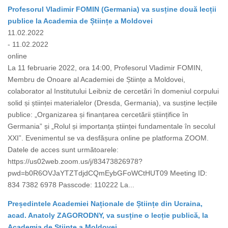
Profesorul Vladimir FOMIN (Germania) va susține două lecții
publice la Academia de Științe a Moldovei
11.02.2022
- 11.02.2022
online
La 11 februarie 2022, ora 14:00, Profesorul Vladimir FOMIN,
Membru de Onoare al Academiei de Științe a Moldovei,
colaborator al Institutului Leibniz de cercetări în domeniul corpului
solid și științei materialelor (Dresda, Germania), va susține lecțiile
publice: „Organizarea și finanțarea cercetării științifice în
Germania” și „Rolul și importanța științei fundamentale în secolul
XXI”. Evenimentul se va desfășura online pe platforma ZOOM.
Datele de acces sunt următoarele:
https://us02web.zoom.us/j/83473826978?
pwd=b0R6OVJaYTZTdjdCQmEybGFoWCtHUT09 Meeting ID:
834 7382 6978 Passcode: 110222 La...
Președintele Academiei Naționale de Științe din Ucraina,
acad. Anatoly ZAGORODNY, va susține o lecție publică, la
Academia de Științe a Moldovei