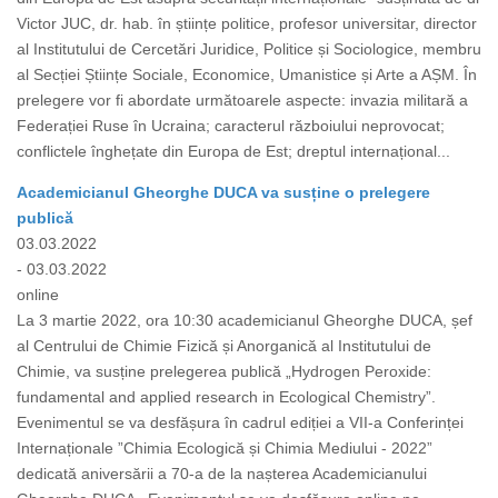
Victor JUC, dr. hab. în științe politice, profesor universitar, director
al Institutului de Cercetări Juridice, Politice și Sociologice, membru
al Secției Științe Sociale, Economice, Umanistice și Arte a AȘM. În
prelegere vor fi abordate următoarele aspecte: invazia militară a
Federației Ruse în Ucraina; caracterul războiului neprovocat;
conflictele înghețate din Europa de Est; dreptul internațional...
Academicianul Gheorghe DUCA va susține o prelegere
publică
03.03.2022
- 03.03.2022
online
La 3 martie 2022, ora 10:30 academicianul Gheorghe DUCA, șef
al Centrului de Chimie Fizică și Anorganică al Institutului de
Chimie, va susține prelegerea publică „Hydrogen Peroxide:
fundamental and applied research in Ecological Chemistry”.
Evenimentul se va desfășura în cadrul ediției a VII-a Conferinței
Internaționale ”Chimia Ecologică și Chimia Mediului - 2022”
dedicată aniversării a 70-a de la nașterea Academicianului