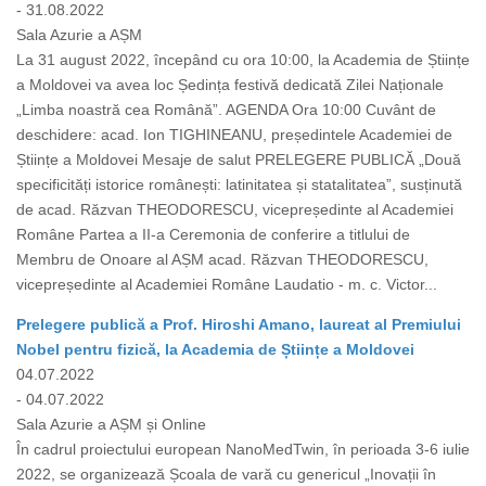
- 31.08.2022
Sala Azurie a AȘM
La 31 august 2022, începând cu ora 10:00, la Academia de Științe
a Moldovei va avea loc Ședința festivă dedicată Zilei Naționale
„Limba noastră cea Română”. AGENDA Ora 10:00 Cuvânt de
deschidere: acad. Ion TIGHINEANU, președintele Academiei de
Științe a Moldovei Mesaje de salut PRELEGERE PUBLICĂ „Două
specificități istorice românești: latinitatea și statalitatea”, susținută
de acad. Răzvan THEODORESCU, vicepreședinte al Academiei
Române Partea a II-a Ceremonia de conferire a titlului de
Membru de Onoare al AȘM acad. Răzvan THEODORESCU,
vicepreședinte al Academiei Române Laudatio - m. c. Victor...
Prelegere publică a Prof. Hiroshi Amano, laureat al Premiului
Nobel pentru fizică, la Academia de Științe a Moldovei
04.07.2022
- 04.07.2022
Sala Azurie a AȘM și Online
În cadrul proiectului european NanoMedTwin, în perioada 3-6 iulie
2022, se organizează Școala de vară cu genericul „Inovații în