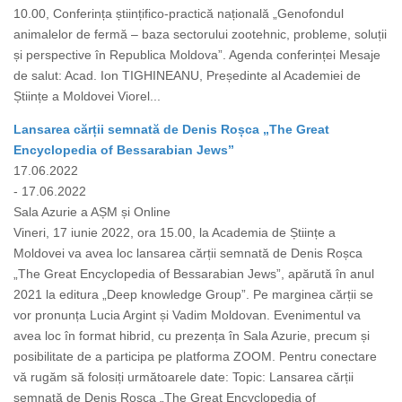
10.00, Conferința științifico-practică națională „Genofondul
animalelor de fermă – baza sectorului zootehnic, probleme, soluții
și perspective în Republica Moldova”. Agenda conferinței Mesaje
de salut: Acad. Ion TIGHINEANU, Președinte al Academiei de
Științe a Moldovei Viorel...
Lansarea cărții semnată de Denis Roșca „The Great
Encyclopedia of Bessarabian Jews”
17.06.2022
- 17.06.2022
Sala Azurie a AȘM și Online
Vineri, 17 iunie 2022, ora 15.00, la Academia de Științe a
Moldovei va avea loc lansarea cărții semnată de Denis Roșca
„The Great Encyclopedia of Bessarabian Jews”, apărută în anul
2021 la editura „Deep knowledge Group”. Pe marginea cărții se
vor pronunța Lucia Argint și Vadim Moldovan. Evenimentul va
avea loc în format hibrid, cu prezența în Sala Azurie, precum și
posibilitate de a participa pe platforma ZOOM. Pentru conectare
vă rugăm să folosiți următoarele date: Topic: Lansarea cărții
semnată de Denis Roșca „The Great Encyclopedia of