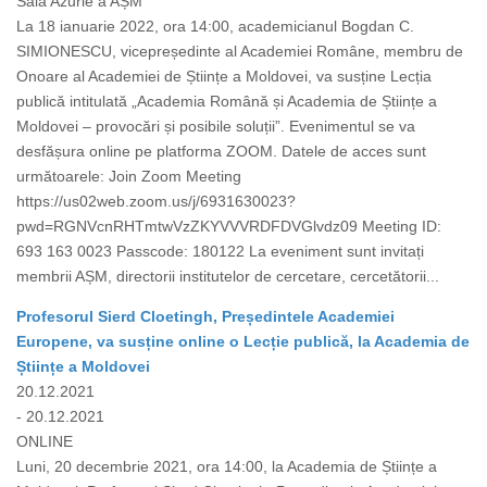
Sala Azurie a AȘM
La 18 ianuarie 2022, ora 14:00, academicianul Bogdan C.
SIMIONESCU, vicepreședinte al Academiei Române, membru de
Onoare al Academiei de Științe a Moldovei, va susține Lecția
publică intitulată „Academia Română și Academia de Științe a
Moldovei – provocări și posibile soluții”. Evenimentul se va
desfășura online pe platforma ZOOM. Datele de acces sunt
următoarele: Join Zoom Meeting
https://us02web.zoom.us/j/6931630023?
pwd=RGNVcnRHTmtwVzZKYVVVRDFDVGlvdz09 Meeting ID:
693 163 0023 Passcode: 180122 La eveniment sunt invitați
membrii AȘM, directorii institutelor de cercetare, cercetătorii...
Profesorul Sierd Cloetingh, Președintele Academiei
Europene, va susține online o Lecție publică, la Academia de
Științe a Moldovei
20.12.2021
- 20.12.2021
ONLINE
Luni, 20 decembrie 2021, ora 14:00, la Academia de Științe a