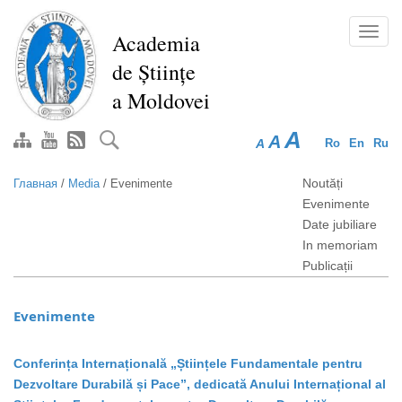
Перейти
к
Toggl
Academia
основному
navig
de Științe
содержанию
a Moldovei
A
A
A
Ro
En
Ru
Noutăți
Главная
/
Media
/
Evenimente
Evenimente
Date jubiliare
In memoriam
Publicații
Evenimente
Conferința Internațională „Științele Fundamentale pentru
Dezvoltare Durabilă și Pace”, dedicată Anului Internațional al