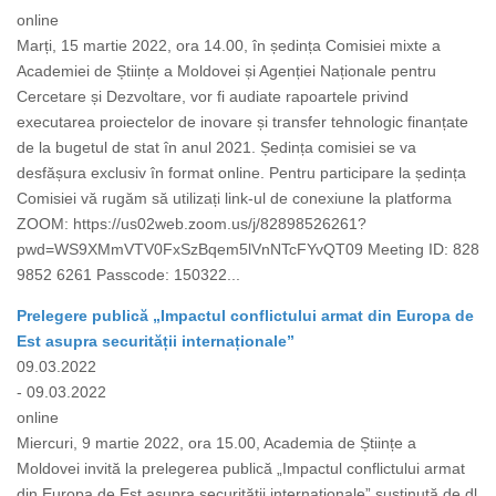
online
Marți, 15 martie 2022, ora 14.00, în ședința Comisiei mixte a
Academiei de Științe a Moldovei și Agenției Naționale pentru
Cercetare și Dezvoltare, vor fi audiate rapoartele privind
executarea proiectelor de inovare și transfer tehnologic finanțate
de la bugetul de stat în anul 2021. Ședința comisiei se va
desfășura exclusiv în format online. Pentru participare la ședința
Comisiei vă rugăm să utilizați link-ul de conexiune la platforma
ZOOM: https://us02web.zoom.us/j/82898526261?
pwd=WS9XMmVTV0FxSzBqem5lVnNTcFYvQT09 Meeting ID: 828
9852 6261 Passcode: 150322...
Prelegere publică „Impactul conflictului armat din Europa de
Est asupra securității internaționale”
09.03.2022
- 09.03.2022
online
Miercuri, 9 martie 2022, ora 15.00, Academia de Științe a
Moldovei invită la prelegerea publică „Impactul conflictului armat
din Europa de Est asupra securității internaționale” susținută de dl