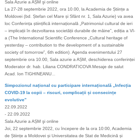
Sala Azurie a AȘM şi online
La 27-28 septembrie 2022, ora 10.00, la Academia de Științe a
Moldovei (bd. Ștefan cel Mare și Sfânt nr. 1, Sala Azurie) va avea
loc Conferința științifică internațională „Patrimoniul cultural de ieri
– implicații în dezvoltarea societății durabile de mâine”, ediția a VI-
a (The International Scientific Conference „Cultural heritage of
yesterday – contribution to the development of a sustainable
society of tomorrow”, 6th edition). Agenda evenimentului 27
septembrie ora 10.00, Sala azurie a AȘM, deschiderea conferinței
Moderator dr. hab. Liliana CONDRATICOVA Mesaje de salut
Acad. Ion TIGHINEANU...
Simpozionul național cu participare internațională „Infecția
COVID-19 la copii – riscuri, complicații și consecințe
evolutive”
22.09.2022
- 22.09.2022
Sala Azurie a AȘM şi online
Joi, 22 septembrie 2022, cu începere de la ora 10:00, Academia
de Științe a Moldovei și Universitatea de Stat de Medicină și