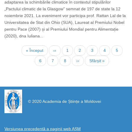
adaptarea la schimbările climatice în contextul stipulărilor
„Pactului climatic de la Glasgow” semnat de 197 de state la 12
noiembrie 2021. La eveniment vor participa prof. Rattan Lal de la
Universitatea de Stat din Ohio (SUA), Laureat al Premiului Nobel
pentru Pace (2007) și al Premiului Mondial pentru Alimentație
(2020), dna Iuliana...
Нумерация
Первая
« Început
←
‹‹
Страница
1
Страница
2
Страница
3
Страница
4
Текуща
5
страниц
страница
страниц
Страница
6
Страница
7
Страница
8
Следующая
››
Последняя
Sfârșit »
страница
страница
https://propletenie.ru/
© 2020 Academia de Științe a Moldovei
Versiunea precedentă a paginii web AȘM