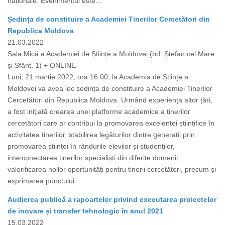
naționale. Evenimentul este...
Ședința de constituire a Academiei Tinerilor Cercetători din
Republica Moldova
21.03.2022
Sala Mică a Academiei de Științe a Moldovei (bd. Ștefan cel Mare
și Sfânt, 1) + ONLINE
Luni, 21 martie 2022, ora 16.00, la Academia de Științe a
Moldovei va avea loc ședința de constituire a Academiei Tinerilor
Cercetători din Republica Moldova. Urmând experiența altor țări,
a fost inițiată crearea unei platforme academice a tinerilor
cercetători care ar contribui la promovarea excelenței științifice în
activitatea tinerilor, stabilirea legăturilor dintre generații prin
promovarea științei în rândurile elevilor și studenților,
interconectarea tinerilor specialiști din diferite domenii,
valorificarea noilor oportunități pentru tinerii cercetători, precum și
exprimarea punctului...
Audierea publică a rapoartelor privind executarea proiectelor
de inovare și transfer tehnologic în anul 2021
15.03.2022