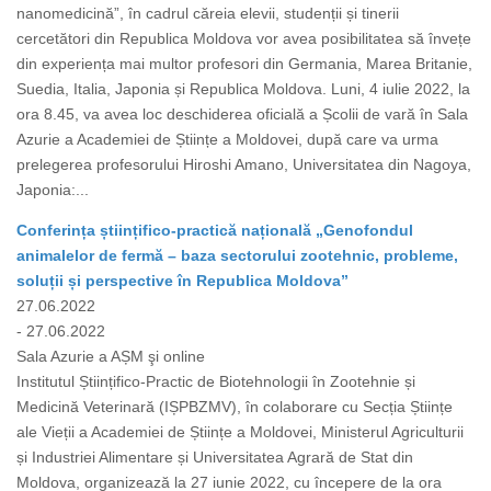
nanomedicină”, în cadrul căreia elevii, studenții și tinerii
cercetători din Republica Moldova vor avea posibilitatea să învețe
din experiența mai multor profesori din Germania, Marea Britanie,
Suedia, Italia, Japonia și Republica Moldova. Luni, 4 iulie 2022, la
ora 8.45, va avea loc deschiderea oficială a Școlii de vară în Sala
Azurie a Academiei de Științe a Moldovei, după care va urma
prelegerea profesorului Hiroshi Amano, Universitatea din Nagoya,
Japonia:...
Conferința științifico-practică națională „Genofondul
animalelor de fermă – baza sectorului zootehnic, probleme,
soluții și perspective în Republica Moldova”
27.06.2022
- 27.06.2022
Sala Azurie a AȘM şi online
Institutul Științifico-Practic de Biotehnologii în Zootehnie și
Medicină Veterinară (IȘPBZMV), în colaborare cu Secția Științe
ale Vieții a Academiei de Științe a Moldovei, Ministerul Agriculturii
și Industriei Alimentare și Universitatea Agrară de Stat din
Moldova, organizează la 27 iunie 2022, cu începere de la ora