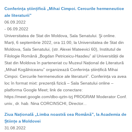
Conferința științifică „Mihai Cimpoi. Cercurile hermeneutice
ale literaturii”
06.09.2022
- 06.09.2022
Universitatea de Stat din Moldova, Sala Senatului. Şi online.
Marți, 6 septembrie 2022, ora 11:00, la Universitatea de Stat din
Moldova, Sala Senatului, (str. Alexei Mateevici 60), Institutul de
Filologie Română „Bogdan Petriceicu-Hasdeu” al Universității de
Stat din Moldova în parteneriat cu Muzeul Național de Literatură
„Mihail Kogălniceanu” organizează Conferința științifică Mihai
Cimpoi. Cercurile hermeneutice ale literaturii”. Conferința va avea
loc în format mixt: prezență fizică – Sala Senatului online –
platforma Google Meet; link de conectare:
https://meet.google.com/dbo-qztn-tzj PROGRAM Moderator Conf.
univ., dr. hab. Nina CORCINSCHI, Director...
Ziua Națională „Limba noastră cea Română”, la Academia de
Științe a Moldovei
31.08.2022