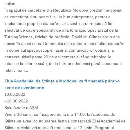
online
În spațiul de cercetare din Republica Moldova predomina opinia,
ca cercetătorul nu poate fi si un bun antreprenor, pentru a
implementa propriile elaborări, iar acest lucru trebuie să fie
efectuat de către specialiștii de altă formație. Specialistul de la
TurningScience, fizician de profesie, David M. Giltner are o altă
opinie în acest sens. Dumnealui este autor a mai multor elaborări
în domeniul spectroscopiei laser și comunicațiilor optice și a
petrecut ultimii peste 20 de ani comercializând tehnologiile
fotonice la diferite scări, de la întreprinderi mici până la companii
relativ mari...
Ziua Academiei de Științe a Moldovei va fi marcată printr-o
serie de evenimente
10.06.2022
- 10.06.2022
Sala Azurie a AȘM
Vineri, 10 iunie, cu începere de la ora 14.00, la Academia de
Științe va avea loc Adunarea festivă consacrată Zilei Academiei de
Științe a Moldovei marcată tradițional la 12 iunie. Programul