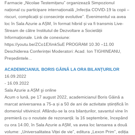
Farmacie „Nicolae Testemițanu” organizează Simpozionul
național cu participare internațională „Infecția COVID-19 la copii –
riscuri, complicații și consecințe evolutive”. Evenimentul va avea
loc în Sala Azurie a AȘM, în format hibrid și va fi transmis Live-
Stream de către Institutul de Dezvoltare a Societății
Informaționale. Link de conexiune:
https://youtu.be/ZCo1EXmkSuE PROGRAM 10.30 –11.00
Deschiderea Conferinței Moderatori: Acad. Ion TIGHINEANU,
Președintele...
ACADEMICIANUL BORIS GĂINĂ LA ORA BILANȚURILOR
16.09.2022
- 16.09.2022
Sala Azurie a AȘM şi online
Acum o lună, pe 17 august 2022, academicianul Boris Găină a
marcat aniversarea a 75-a și a 50 de ani de activitate științifică în
domeniul vitivinicol. Aflându-se la ora bilanțurilor, savantul vine în
premieră cu o noutate de rezonanță: la 16 septembrie, începând
cu ora 14.00, în Sala Azurie a AȘM, va avea loc lansarea a două
volume: „Universalitatea Viței de vie”, editura „Lexon Prim”, ediția