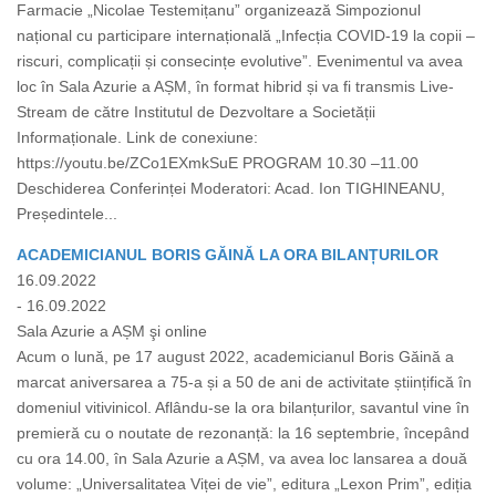
Farmacie „Nicolae Testemițanu” organizează Simpozionul
național cu participare internațională „Infecția COVID-19 la copii –
riscuri, complicații și consecințe evolutive”. Evenimentul va avea
loc în Sala Azurie a AȘM, în format hibrid și va fi transmis Live-
Stream de către Institutul de Dezvoltare a Societății
Informaționale. Link de conexiune:
https://youtu.be/ZCo1EXmkSuE PROGRAM 10.30 –11.00
Deschiderea Conferinței Moderatori: Acad. Ion TIGHINEANU,
Președintele...
ACADEMICIANUL BORIS GĂINĂ LA ORA BILANȚURILOR
16.09.2022
- 16.09.2022
Sala Azurie a AȘM şi online
Acum o lună, pe 17 august 2022, academicianul Boris Găină a
marcat aniversarea a 75-a și a 50 de ani de activitate științifică în
domeniul vitivinicol. Aflându-se la ora bilanțurilor, savantul vine în
premieră cu o noutate de rezonanță: la 16 septembrie, începând
cu ora 14.00, în Sala Azurie a AȘM, va avea loc lansarea a două
volume: „Universalitatea Viței de vie”, editura „Lexon Prim”, ediția