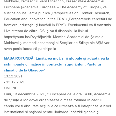
Moldovei, Profesorul Sierd Cloetingh, Președintele Academiei
Europene (Academia Europaea – The Academy of Europe), va
susține online Lecția publică „Perspectives on Frontier Research,
Education and Innovation in the ERA” („Perspectivele cercetării de
frontieră, educației și inovării în ERA”). Evenimentul va fi transmis
Live stream de către IDSI și va fi disponibil la link-ul
https://youtu.be/RvyH8jazjHk. Membrii Academiei de Științe a
Moldovei și membrii desemnați ai Secțiilor de Științe ale AȘM vor
avea posibilitatea să participe la...
MASA ROTUNDĂ: Limitarea încălzirii globale și adaptarea la
schimbările climatice în contextul stipulărilor „Pactului
climatic de la Glasgow”
13.12.2021
- 13.12.2021
ONLINE
Luni, 13 decembrie 2021, cu începere de la ora 14.00, Academia
de Științe a Moldovei organizează o masă rotundă în cadrul
căreia vor fi discutate acțiunile ce urmează a fi întreprinse la nivel
internațional și național pentru limitarea încălzirii globale și