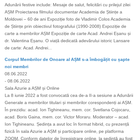
Adunării festive include: Mesaje de salut, felicitări cu prilejul zilei
AȘM Proiectarea filmului documentar Academia de Științe a
Moldovei – 60 de ani Expoziție foto de Vladimir Colos Academia
de Științe prin obiectivul fotografului (1990-2008) Expoziție de
carte a membrilor AȘM Expoziție de carte Acad. Andrei Eșanu și
dr. Valentina Eșanu. O viață dedicată adevărului istoric Lansare
de carte: Acad. Andrei...
Corpul Membrilor de Onoare al AȘM s-a îmbogățit cu șapte
noi membri
08.06.2022
- 08.06.2022
Sala Azurie a AȘM și Online
La 8 iunie 2022 a fost convocată cea de-a II-a sesiune a Adunării
Generale a membrilor titulari și membrilor corespondenți ai AȘM.
În prezidiu: acad. Ion Tighineanu, mem. cor. Svetlana Cojocaru,
acad. Boris Gaina, mem. cor. Victor Moraru. Moderator – acad.
Ion Tighineanu. Ședința a avut loc în format hibrid, cu prezență
fizică în sala Azurie a AȘM și participare online, pe platforma
ZOOM. Conform datelor de înregistrare online, la ședință au fost