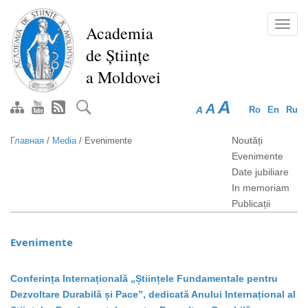
Перейти
к
Toggl
Academia
основному
navig
de Științe
содержанию
a Moldovei
A
A
A
Ro
En
Ru
Noutăți
Главная
/
Media
/
Evenimente
Evenimente
Date jubiliare
In memoriam
Publicații
Evenimente
Conferința Internațională „Științele Fundamentale pentru
Dezvoltare Durabilă și Pace”, dedicată Anului Internațional al