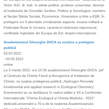
Victor JUC, dr. hab. în științe politice, profesor universitar, director
al Institutului de Cercetări Juridice, Politice și Sociologice, membru
al Secției Științe Sociale, Economice, Umanistice și Arte a AȘM. În
prelegere vor fi abordate următoarele aspecte: invazia militară a
Federației Ruse în Ucraina; caracterul războiului neprovocat;
conflictele înghețate din Europa de Est; dreptul internațional...
Academicianul Gheorghe DUCA va susține o prelegere
publică
03.03.2022
- 03.03.2022
online
La 3 martie 2022, ora 10:30 academicianul Gheorghe DUCA, șef
al Centrului de Chimie Fizică și Anorganică al Institutului de
Chimie, va susține prelegerea publică „Hydrogen Peroxide:
fundamental and applied research in Ecological Chemistry”.
Evenimentul se va desfășura în cadrul ediției a VII-a Conferinței
Internaționale ”Chimia Ecologică și Chimia Mediului - 2022”
dedicată aniversării a 70-a de la nașterea Academicianului