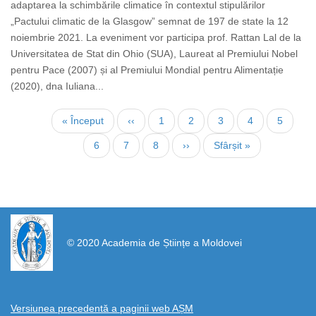
adaptarea la schimbările climatice în contextul stipulărilor
„Pactului climatic de la Glasgow” semnat de 197 de state la 12
noiembrie 2021. La eveniment vor participa prof. Rattan Lal de la
Universitatea de Stat din Ohio (SUA), Laureat al Premiului Nobel
pentru Pace (2007) și al Premiului Mondial pentru Alimentație
(2020), dna Iuliana...
Нумерация
Первая
« Început
←
‹‹
Страница
1
Страница
2
Страница
3
Страница
4
Текуща
5
страниц
страница
страниц
Страница
6
Страница
7
Страница
8
Следующая
››
Последняя
Sfârșit »
страница
страница
https://propletenie.ru/
© 2020 Academia de Științe a Moldovei
Versiunea precedentă a paginii web AȘM