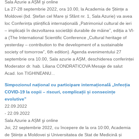
Sala Azurie a AȘM şi online
La 27-28 septembrie 2022, ora 10.00, la Academia de Științe a
Moldovei (bd. Ștefan cel Mare și Sfânt nr. 1, Sala Azurie) va avea
loc Conferința științifică internațională „Patrimoniul cultural de ieri
– implicații în dezvoltarea societății durabile de mâine”, ediția a VI-
a (The International Scientific Conference „Cultural heritage of
yesterday – contribution to the development of a sustainable
society of tomorrow”, 6th edition). Agenda evenimentului 27
septembrie ora 10.00, Sala azurie a AȘM, deschiderea conferinței
Moderator dr. hab. Liliana CONDRATICOVA Mesaje de salut
Acad. Ion TIGHINEANU...
Simpozionul național cu participare internațională „Infecția
COVID-19 la copii – riscuri, complicații și consecințe
evolutive”
22.09.2022
- 22.09.2022
Sala Azurie a AȘM şi online
Joi, 22 septembrie 2022, cu începere de la ora 10:00, Academia
de Științe a Moldovei și Universitatea de Stat de Medicină și