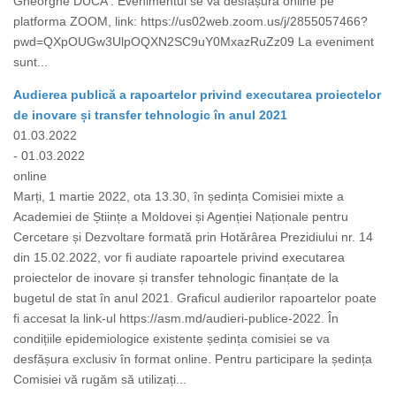
Gheorghe DUCA . Evenimentul se va desfășura online pe
platforma ZOOM, link: https://us02web.zoom.us/j/2855057466?
pwd=QXpOUGw3UlpOQXN2SC9uY0MxazRuZz09 La eveniment
sunt...
Audierea publică a rapoartelor privind executarea proiectelor
de inovare și transfer tehnologic în anul 2021
01.03.2022
- 01.03.2022
online
Marți, 1 martie 2022, ota 13.30, în ședința Comisiei mixte a
Academiei de Științe a Moldovei și Agenției Naționale pentru
Cercetare și Dezvoltare formată prin Hotărârea Prezidiului nr. 14
din 15.02.2022, vor fi audiate rapoartele privind executarea
proiectelor de inovare și transfer tehnologic finanțate de la
bugetul de stat în anul 2021. Graficul audierilor rapoartelor poate
fi accesat la link-ul https://asm.md/audieri-publice-2022. În
condițiile epidemiologice existente ședința comisiei se va
desfășura exclusiv în format online. Pentru participare la ședința
Comisiei vă rugăm să utilizați...