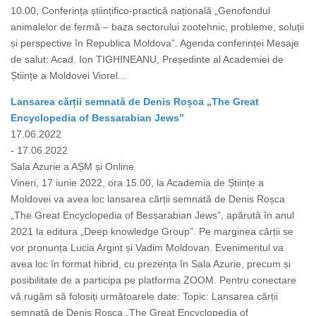
10.00, Conferința științifico-practică națională „Genofondul
animalelor de fermă – baza sectorului zootehnic, probleme, soluții
și perspective în Republica Moldova”. Agenda conferinței Mesaje
de salut: Acad. Ion TIGHINEANU, Președinte al Academiei de
Științe a Moldovei Viorel...
Lansarea cărții semnată de Denis Roșca „The Great
Encyclopedia of Bessarabian Jews”
17.06.2022
- 17.06.2022
Sala Azurie a AȘM și Online
Vineri, 17 iunie 2022, ora 15.00, la Academia de Științe a
Moldovei va avea loc lansarea cărții semnată de Denis Roșca
„The Great Encyclopedia of Bessarabian Jews”, apărută în anul
2021 la editura „Deep knowledge Group”. Pe marginea cărții se
vor pronunța Lucia Argint și Vadim Moldovan. Evenimentul va
avea loc în format hibrid, cu prezența în Sala Azurie, precum și
posibilitate de a participa pe platforma ZOOM. Pentru conectare
vă rugăm să folosiți următoarele date: Topic: Lansarea cărții
semnată de Denis Roșca „The Great Encyclopedia of