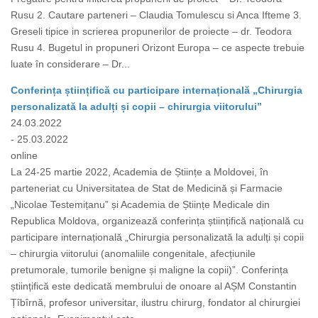
Rusu 2. Cautare parteneri – Claudia Tomulescu si Anca Ifteme 3.
Greseli tipice in scrierea propunerilor de proiecte – dr. Teodora
Rusu 4. Bugetul in propuneri Orizont Europa – ce aspecte trebuie
luate în considerare – Dr...
Conferința științifică cu participare internațională „Chirurgia
personalizată la adulți și copii – chirurgia viitorului”
24.03.2022
- 25.03.2022
online
La 24-25 martie 2022, Academia de Științe a Moldovei, în
parteneriat cu Universitatea de Stat de Medicină și Farmacie
„Nicolae Testemițanu” și Academia de Științe Medicale din
Republica Moldova, organizează conferința științifică națională cu
participare internațională „Chirurgia personalizată la adulți și copii
– chirurgia viitorului (anomaliile congenitale, afecțiunile
pretumorale, tumorile benigne și maligne la copii)”. Conferința
științifică este dedicată membrului de onoare al AȘM Constantin
Țîbîrnă, profesor universitar, ilustru chirurg, fondator al chirurgiei