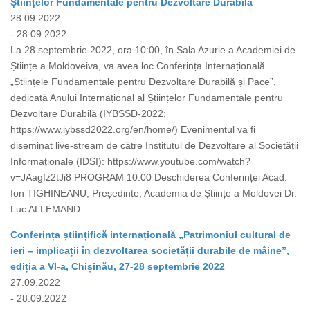
Științelor Fundamentale pentru Dezvoltare Durabilă
28.09.2022
- 28.09.2022
La 28 septembrie 2022, ora 10:00, în Sala Azurie a Academiei de
Științe a Moldoveiva, va avea loc Conferința Internațională
„Științele Fundamentale pentru Dezvoltare Durabilă și Pace”,
dedicată Anului Internațional al Științelor Fundamentale pentru
Dezvoltare Durabilă (IYBSSD-2022;
https://www.iybssd2022.org/en/home/) Evenimentul va fi
diseminat live-stream de către Institutul de Dezvoltare al Societății
Informaționale (IDSI): https://www.youtube.com/watch?
v=JAagfz2tJi8 PROGRAM 10:00 Deschiderea Conferinței Acad.
Ion TIGHINEANU, Președinte, Academia de Științe a Moldovei Dr.
Luc ALLEMAND...
Conferința științifică internațională „Patrimoniul cultural de
ieri – implicații în dezvoltarea societății durabile de mâine”,
ediția a VI-a, Chișinău, 27-28 septembrie 2022
27.09.2022
- 28.09.2022