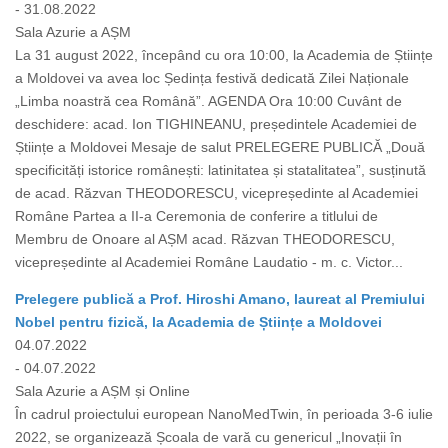
- 31.08.2022
Sala Azurie a AȘM
La 31 august 2022, începând cu ora 10:00, la Academia de Științe
a Moldovei va avea loc Ședința festivă dedicată Zilei Naționale
„Limba noastră cea Română”. AGENDA Ora 10:00 Cuvânt de
deschidere: acad. Ion TIGHINEANU, președintele Academiei de
Științe a Moldovei Mesaje de salut PRELEGERE PUBLICĂ „Două
specificități istorice românești: latinitatea și statalitatea”, susținută
de acad. Răzvan THEODORESCU, vicepreședinte al Academiei
Române Partea a II-a Ceremonia de conferire a titlului de
Membru de Onoare al AȘM acad. Răzvan THEODORESCU,
vicepreședinte al Academiei Române Laudatio - m. c. Victor...
Prelegere publică a Prof. Hiroshi Amano, laureat al Premiului
Nobel pentru fizică, la Academia de Științe a Moldovei
04.07.2022
- 04.07.2022
Sala Azurie a AȘM și Online
În cadrul proiectului european NanoMedTwin, în perioada 3-6 iulie
2022, se organizează Școala de vară cu genericul „Inovații în