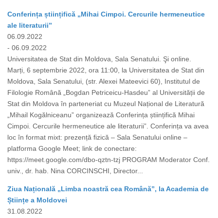
Conferința științifică „Mihai Cimpoi. Cercurile hermeneutice
ale literaturii”
06.09.2022
- 06.09.2022
Universitatea de Stat din Moldova, Sala Senatului. Şi online.
Marți, 6 septembrie 2022, ora 11:00, la Universitatea de Stat din
Moldova, Sala Senatului, (str. Alexei Mateevici 60), Institutul de
Filologie Română „Bogdan Petriceicu-Hasdeu” al Universității de
Stat din Moldova în parteneriat cu Muzeul Național de Literatură
„Mihail Kogălniceanu” organizează Conferința științifică Mihai
Cimpoi. Cercurile hermeneutice ale literaturii”. Conferința va avea
loc în format mixt: prezență fizică – Sala Senatului online –
platforma Google Meet; link de conectare:
https://meet.google.com/dbo-qztn-tzj PROGRAM Moderator Conf.
univ., dr. hab. Nina CORCINSCHI, Director...
Ziua Națională „Limba noastră cea Română”, la Academia de
Științe a Moldovei
31.08.2022