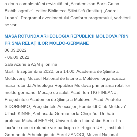
a doua completată și revizuită, și „Academician Boris Gaina.
Biobibliografie”, editor Biblioteca Științifică (Institut) „Andrei
Lupan”. Programul evenimentului Conform programului, vorbitorii
se vor...
MASA ROTUNDĂ ARHEOLOGIA REPUBLICII MOLDOVA PRIN
PRISMA RELAȚIILOR MOLDO-GERMANE
06.09.2022
- 06.09.2022
Sala Azurie a AȘM şi online
Marți, 6 septembrie 2022, ora 14.00, Academia de Științe a
Moldovei și Muzeul Național de Istorie a Moldovei organizează
masa rotundă Arheologia Republicii Moldova prin prisma relațiilor
moldo-germane. Mesaje de salut: Acad. Ion TIGHINEANU,
Președintele Academiei de Științe a Moldovei. Acad. Anatolie
SIDORENKO, Preşedintele Asociaţiei „Humboldt Club Moldova”.
Ullrich KINNE, Ambasada Germaniei la Chișinău. Dr. hab.
profesor Michael MEYER, Universitatea Liberă din Berlin. La
lucrările mesei rotunde vor participa dr. Regina UHL, Institutul
German de Arheologie; dr. Aurel ZANOCI, Muzeul Național...