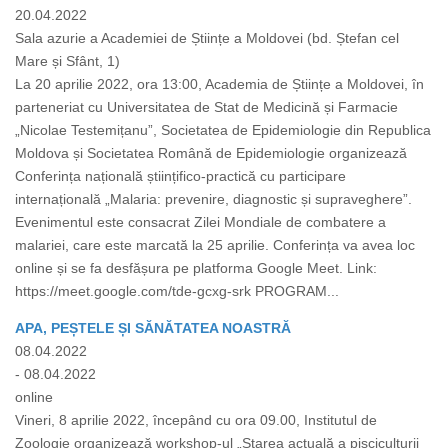
20.04.2022
Sala azurie a Academiei de Științe a Moldovei (bd. Ștefan cel
Mare și Sfânt, 1)
La 20 aprilie 2022, ora 13:00, Academia de Științe a Moldovei, în
parteneriat cu Universitatea de Stat de Medicină și Farmacie
„Nicolae Testemițanu”, Societatea de Epidemiologie din Republica
Moldova și Societatea Română de Epidemiologie organizează
Conferința națională științifico-practică cu participare
internațională „Malaria: prevenire, diagnostic și supraveghere”.
Evenimentul este consacrat Zilei Mondiale de combatere a
malariei, care este marcată la 25 aprilie. Conferința va avea loc
online și se fa desfășura pe platforma Google Meet. Link:
https://meet.google.com/tde-gcxg-srk PROGRAM...
APA, PEȘTELE ȘI SĂNĂTATEA NOASTRĂ
08.04.2022
- 08.04.2022
online
Vineri, 8 aprilie 2022, începând cu ora 09.00, Institutul de
Zoologie organizează workshop-ul „Starea actuală a pisciculturii