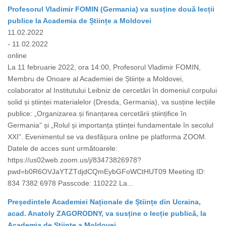
Profesorul Vladimir FOMIN (Germania) va susține două lecții
publice la Academia de Științe a Moldovei
11.02.2022
- 11.02.2022
online
La 11 februarie 2022, ora 14:00, Profesorul Vladimir FOMIN,
Membru de Onoare al Academiei de Științe a Moldovei,
colaborator al Institutului Leibniz de cercetări în domeniul corpului
solid și științei materialelor (Dresda, Germania), va susține lecțiile
publice: „Organizarea și finanțarea cercetării științifice în
Germania” și „Rolul și importanța științei fundamentale în secolul
XXI”. Evenimentul se va desfășura online pe platforma ZOOM.
Datele de acces sunt următoarele:
https://us02web.zoom.us/j/83473826978?
pwd=b0R6OVJaYTZTdjdCQmEybGFoWCtHUT09 Meeting ID:
834 7382 6978 Passcode: 110222 La...
Președintele Academiei Naționale de Științe din Ucraina,
acad. Anatoly ZAGORODNY, va susține o lecție publică, la
Academia de Științe a Moldovei