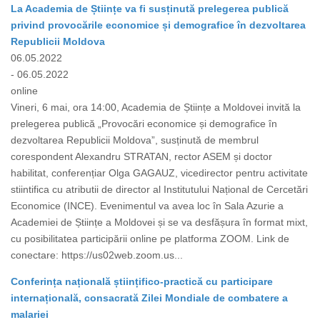
La Academia de Științe va fi susținută prelegerea publică
privind provocările economice și demografice în dezvoltarea
Republicii Moldova
06.05.2022
- 06.05.2022
online
Vineri, 6 mai, ora 14:00, Academia de Științe a Moldovei invită la
prelegerea publică „Provocări economice și demografice în
dezvoltarea Republicii Moldova”, susținută de membrul
corespondent Alexandru STRATAN, rector ASEM și doctor
habilitat, conferențiar Olga GAGAUZ, vicedirector pentru activitate
stiintifica cu atributii de director al Institutului Național de Cercetări
Economice (INCE). Evenimentul va avea loc în Sala Azurie a
Academiei de Științe a Moldovei și se va desfășura în format mixt,
cu posibilitatea participării online pe platforma ZOOM. Link de
conectare: https://us02web.zoom.us...
Conferința națională științifico-practică cu participare
internațională, consacrată Zilei Mondiale de combatere a
malariei