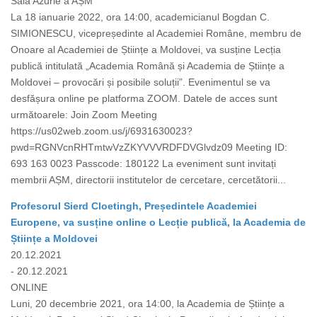
Sala Azurie a AȘM
La 18 ianuarie 2022, ora 14:00, academicianul Bogdan C.
SIMIONESCU, vicepreședinte al Academiei Române, membru de
Onoare al Academiei de Științe a Moldovei, va susține Lecția
publică intitulată „Academia Română și Academia de Științe a
Moldovei – provocări și posibile soluții”. Evenimentul se va
desfășura online pe platforma ZOOM. Datele de acces sunt
următoarele: Join Zoom Meeting
https://us02web.zoom.us/j/6931630023?
pwd=RGNVcnRHTmtwVzZKYVVVRDFDVGlvdz09 Meeting ID:
693 163 0023 Passcode: 180122 La eveniment sunt invitați
membrii AȘM, directorii institutelor de cercetare, cercetătorii...
Profesorul Sierd Cloetingh, Președintele Academiei
Europene, va susține online o Lecție publică, la Academia de
Științe a Moldovei
20.12.2021
- 20.12.2021
ONLINE
Luni, 20 decembrie 2021, ora 14:00, la Academia de Științe a