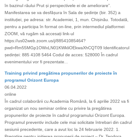
în bazinul râului Prut și perspectivele ei de ameliorare”.
Manifestarea se va desfășura în Sala de ședințe (bir. 352) a
instituției, pe adresa: str. Academiei, 1, mun. Chișinău. Totodată,
pentru a participa în format on-line, prin intermediul platformei
ZOOM, vă rugăm să accesați link-ul
https://us02web.zoom.us/j/88541085464?
pwd=Rm55MGp1OWxLN01KWkliOEkwaXhCQT09 Identificatorul
ședinței: 885 4108 5464 Codul de acces: 528000 În cadrul
evenimentului vor fi prezentate...
Training privind pregătirea propunerilor de proiecte în
programul Orizont Europa
06.04.2022
online
În cadrul colaborării cu Academia Română, la 6 aprilie 2022 va fi
organizat un nou seminar online cu privire la pregătirea
propunerilor de proiecte în cadrul programului Orizont Europa.
Programul preventiv include cele mai solicitate întrebari din cadrul
sesiunii precedente, care a avut loc la 24 februarie 2022. 1.
Pregatire pentru initierea propunerii de proiect – Dr. Teodora