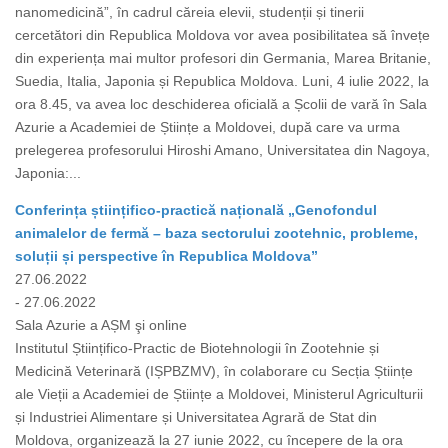
nanomedicină”, în cadrul căreia elevii, studenții și tinerii
cercetători din Republica Moldova vor avea posibilitatea să învețe
din experiența mai multor profesori din Germania, Marea Britanie,
Suedia, Italia, Japonia și Republica Moldova. Luni, 4 iulie 2022, la
ora 8.45, va avea loc deschiderea oficială a Școlii de vară în Sala
Azurie a Academiei de Științe a Moldovei, după care va urma
prelegerea profesorului Hiroshi Amano, Universitatea din Nagoya,
Japonia:...
Conferința științifico-practică națională „Genofondul
animalelor de fermă – baza sectorului zootehnic, probleme,
soluții și perspective în Republica Moldova”
27.06.2022
- 27.06.2022
Sala Azurie a AȘM şi online
Institutul Științifico-Practic de Biotehnologii în Zootehnie și
Medicină Veterinară (IȘPBZMV), în colaborare cu Secția Științe
ale Vieții a Academiei de Științe a Moldovei, Ministerul Agriculturii
și Industriei Alimentare și Universitatea Agrară de Stat din
Moldova, organizează la 27 iunie 2022, cu începere de la ora