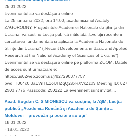
25.01.2022
Evenimentul se va desfășura online
La 25 ianuarie 2022, ora 14:00, academicianul Anatoly
ZAGORODNY, Președintele Academiei Naționale de Științe din
Ucraina, va susține Lecția publică întitulată „Evoluții recente în
cercetarea fundamentală și aplicată la Academia Națională de
Științe din Ucraina” („Recent Developments in Basic and Applied
Research at the National Academy of Sciences of Ukraine”).
Evenimentul se va desfășura online pe platforma ZOOM. Datele
de acces sunt următoarele:
https://us02web.zoom.us/j/82729037775?
pwd=T004c0I3aEVnTE1oUHZqQ29xRXVkZz09 Meeting ID: 827
2903 7775 Passcode: 250122 La eveniment sunt invitați...
Acad. Bogdan C. SIMIONESCU va susține, la AȘM, Lecția
publică „Academia Română și Academia de Științe a
Moldovei – provocări și posibile soluții”
18.01.2022
- 18.01.2022