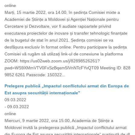
online
Marți, 15 martie 2022, ora 14.00, în ședința Comisiei mixte a
Academiei de Științe a Moldovei și Agenției Naționale pentru
Cercetare și Dezvoltare, vor fi audiate rapoartele privind
executarea proiectelor de inovare și transfer tehnologic finanțate
de la bugetul de stat în anul 2021. Ședința comisiei se va
desfășura exclusiv în format online. Pentru participare la ședința
Comisiei vă rugăm să utilizați link-ul de conexiune la platforma
ZOOM: https://us02web.zoom.us/j/82898526261?
pwd=WS9XMmVTV0FxSzBqem5lVnNTcFYvQT09 Meeting ID: 828
9852 6261 Passcode: 150322...
Prelegere publică „Impactul conflictului armat din Europa de
Est asupra securității internaționale”
09.03.2022
- 09.03.2022
online
Miercuri, 9 martie 2022, ora 15.00, Academia de Științe a
Moldovei invită la prelegerea publică „Impactul conflictului armat
din Europa de Est asupra securității internaționale” susținută de dl