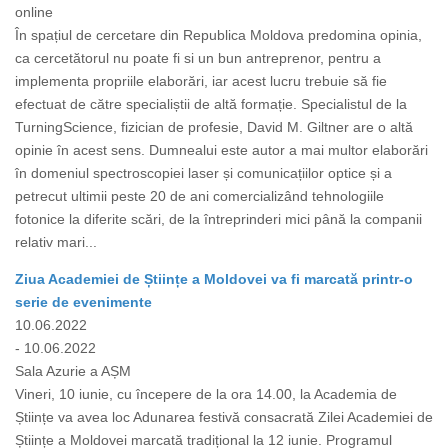
online
În spațiul de cercetare din Republica Moldova predomina opinia,
ca cercetătorul nu poate fi si un bun antreprenor, pentru a
implementa propriile elaborări, iar acest lucru trebuie să fie
efectuat de către specialiștii de altă formație. Specialistul de la
TurningScience, fizician de profesie, David M. Giltner are o altă
opinie în acest sens. Dumnealui este autor a mai multor elaborări
în domeniul spectroscopiei laser și comunicațiilor optice și a
petrecut ultimii peste 20 de ani comercializând tehnologiile
fotonice la diferite scări, de la întreprinderi mici până la companii
relativ mari...
Ziua Academiei de Științe a Moldovei va fi marcată printr-o
serie de evenimente
10.06.2022
- 10.06.2022
Sala Azurie a AȘM
Vineri, 10 iunie, cu începere de la ora 14.00, la Academia de
Științe va avea loc Adunarea festivă consacrată Zilei Academiei de
Științe a Moldovei marcată tradițional la 12 iunie. Programul