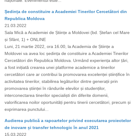
naționale. Evenimentul este...
Ședința de constituire a Academiei Tinerilor Cercetători din
Republica Moldova
21.03.2022
Sala Mică a Academiei de Științe a Moldovei (bd. Ștefan cel Mare
și Sfânt, 1) + ONLINE
Luni, 21 martie 2022, ora 16.00, la Academia de Științe a
Moldovei va avea loc ședința de constituire a Academiei Tinerilor
Cercetători din Republica Moldova. Urmând experiența altor țări,
a fost inițiată crearea unei platforme academice a tinerilor
cercetători care ar contribui la promovarea excelenței științifice în
activitatea tinerilor, stabilirea legăturilor dintre generații prin
promovarea științei în rândurile elevilor și studenților,
interconectarea tinerilor specialiști din diferite domenii,
valorificarea noilor oportunități pentru tinerii cercetători, precum și
exprimarea punctului...
Audierea publică a rapoartelor privind executarea proiectelor
de inovare și transfer tehnologic în anul 2021
15.03.2022