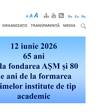
A
A
A
Ro
En
Ru
ORGANIZAȚII
TRANSPARENȚĂ
MEDIA