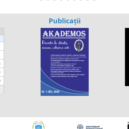
Publicații
6
3
0
https://propletenie.ru/