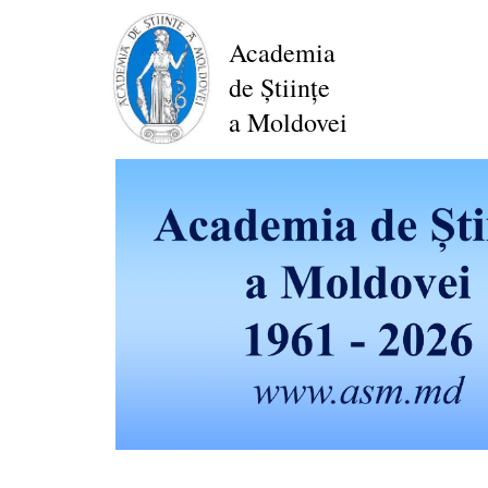
Перейти
к
Academia
основному
de Științe
содержанию
a Moldovei